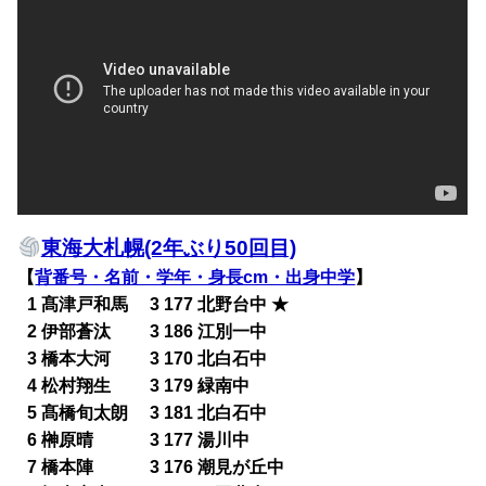
東海大札幌(2年ぶり50回目)
【
背番号・名前・学年・身長cm・出身中学
】
0
1 髙津戸和馬 3 177 北野台中 ★
0
2 伊部蒼汰 3 186 江別一中
0
3 橋本大河 3 170 北白石中
0
4 松村翔生 3 179 緑南中
0
5 髙橋旬太朗 3 181 北白石中
0
6 榊原晴 3 177 湯川中
0
7 橋本陣 3 176 潮見が丘中