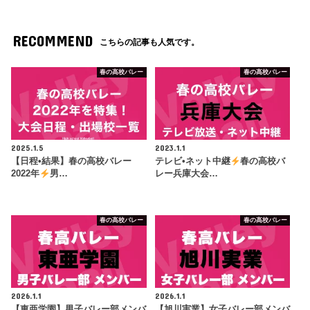
RECOMMEND
こちらの記事も人気です。
春の高校バレー
春の高校バレー
2025.1.5
2023.1.1
【日程•結果】春の高校バレー
テレビ•ネット中継
春の高校バ
2022年
男…
レー兵庫大会…
春の高校バレー
春の高校バレー
2026.1.1
2026.1.1
【東亜学園】男子バレー部メンバ
【旭川実業】女子バレー部メンバ