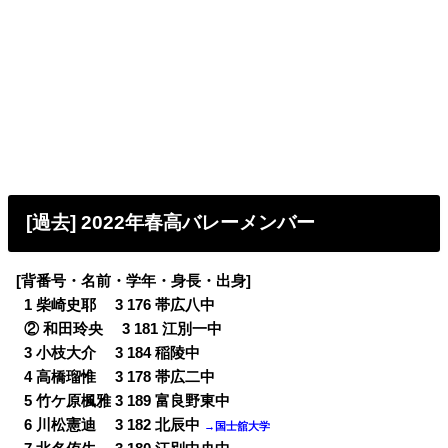
[過去] 2022年春高バレーメンバー
[背番号・名前・学年・身長・出身]
0
1 柴崎史耶 3 176 帯広八中
0
② 和田玲央 3 181 江別一中
0
3 小枝大介 3 184 稲陵中
0
4 高橋瑠惟 3 178 帯広二中
0
5 竹ケ原楓雅 3 189 富良野東中
0
6 川松憲迪 3 182 北辰中
→国士舘大学