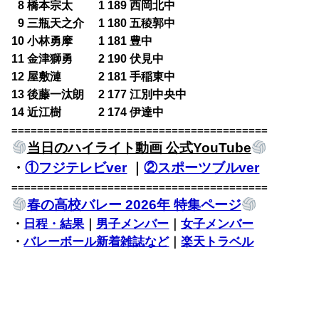
0
8 橋本宗太 1 189 西岡北中
0
9 三瓶天之介 1 180 五稜郭中
10 小林勇摩 1 181 豊中
11 金津獅勇 2 190 伏見中
12 屋敷漣 2 181 手稲東中
13 後藤一汰朗 2 177 江別中央中
14 近江樹 2 174 伊達中
========================================
当日のハイライト動画 公式YouTube
・
①フジテレビver
｜
②スポーツブルver
========================================
春の高校バレー 2026年 特集ページ
・
日程・結果
｜
男子メンバー
｜
女子メンバー
・
バレーボール新着雑誌など
｜
楽天トラベル