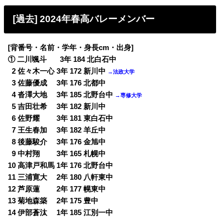
[過去] 2024年春高バレーメンバー
[背番号・名前・学年・身長cm・出身]
① 二川颯斗 3年 184 北白石中
0
2 佐々木一心 3年 172 新川中
→法政大学
0
3 佐藤優成 3年 176 北都中
0
4 沓澤大地 3年 185 北野台中
→専修大学
0
5 吉田壮希 3年 182 新川中
0
6 佐野耀 3年 181 東白石中
0
7 王生春加 3年 182 羊丘中
0
8 後藤駿介 3年 176 金旭中
0
9 中村翔 3年 165 札幌中
10 高津戸和馬 1年 176 北野台中
11 三浦寛大 2年 180 八軒東中
12 芦原蓮 2年 177 幌東中
13 菊地森築 2年 175 豊中
14 伊部蒼汰 1年 185 江別一中