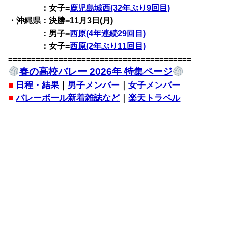
：女子=
鹿児島城西(32年ぶり9回目)
・沖縄県：決勝=11月3日(月)
：男子=
西原(4年連続29回目)
：女子=
西原(2年ぶり11回目)
========================================
春の高校バレー 2026年 特集ページ
■
日程・結果
｜
男子メンバー
｜
女子メンバー
■
バレーボール新着雑誌など
｜
楽天トラベル