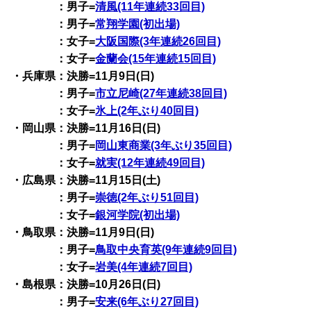
：男子=
清風(11年連続33回目)
：男子=
常翔学園(初出場)
：女子=
大阪国際(3年連続26回目)
：女子=
金蘭会(15年連続15回目)
・兵庫県：決勝=11月9日(日)
：男子=
市立尼崎(27年連続38回目)
：女子=
氷上(2年ぶり40回目)
・岡山県：決勝=11月16日(日)
：男子=
岡山東商業(3年ぶり35回目)
：女子=
就実(12年連続49回目)
・広島県：決勝=11月15日(土)
：男子=
崇徳(2年ぶり51回目)
：女子=
銀河学院(初出場)
・鳥取県：決勝=11月9日(日)
：男子=
鳥取中央育英(9年連続9回目)
：女子=
岩美(4年連続7回目)
・島根県：決勝=10月26日(日)
：男子=
安来(6年ぶり27回目)