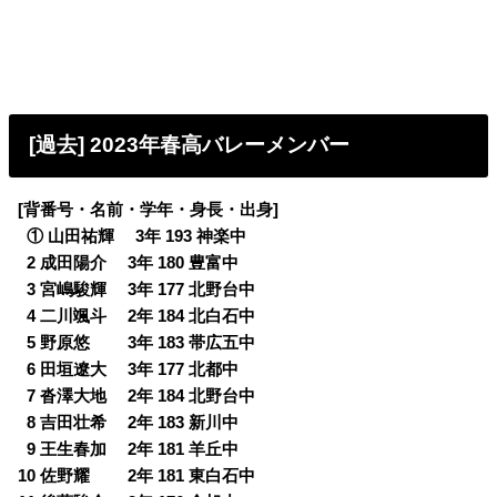
[過去] 2023年春高バレーメンバー
[背番号・名前・学年・身長・出身]
0
① 山田祐輝 3年 193 神楽中
0
2 成田陽介 3年 180 豊富中
0
3 宮嶋駿輝 3年 177 北野台中
0
4 二川颯斗 2年 184 北白石中
0
5 野原悠 3年 183 帯広五中
0
6 田垣遼大 3年 177 北都中
0
7 沓澤大地 2年 184 北野台中
0
8 吉田壮希 2年 183 新川中
0
9 王生春加 2年 181 羊丘中
10 佐野耀 2年 181 東白石中