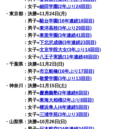
：女子=
細田学園(2年ぶり24回目)
・東京都：決勝=11月24日(月)
：男子=
駿台学園(16年連続18回目)
：男子=
東洋高校(3年ぶり29回目)
：男子=
東亜学園(3年連続41回目)
：女子=
下北沢成徳(3年連続23回目)
：女子=
文京学院大女(3年ぶり14回目)
：女子=
八王子実践(11年連続48回目)
・千葉県：決勝=11月2日(日)
：男子=
市立船橋(16年ぶり17回目)
：女子=
敬愛学園(3年ぶり13回目)
・神奈川：決勝=11月15日(土)
：男子=
慶應義塾(2年連続6回目)
：男子=
東海大相模(2年ぶり8回目)
：女子=
横浜隼人(4年連続5回目)
：女子=
三浦学苑(3年ぶり3回目)
・山梨県：決勝=10月26日(日)
：男子=
日本航空(24年連続24回目)