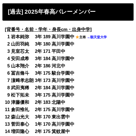
[過去] 2025年春高バレーメンバー
[背番号・名前・学年・身長cm・出身中学]
0
1 岩本純弥 3年 189 高川学園中
主将
→順天堂大学
0
2 山田羽純 3年 180 高川学園中
0
3 見室芯太 2年 171 平田中
0
4 安田成希 3年 184 高川学園中
0
5 山本翔介 2年 186 河北中
0
6 冨吉脩斗 3年 175 駿台学園中
0
7 濵﨑孝志朗 3年 173 高川学園中
0
8 武田夷稀 2年 184 高川学園中
0
9 松下拓未 3年 175 高川学園中
10 津藤優和 2年 183 北陽中
11 倉田惟礼 2年 175 高川学園中
12 森山光大 3年 170 東出雲中
13 菅田泰心 1年 170 高川学園中
14 増田隆心 2年 175 箕蚊屋中