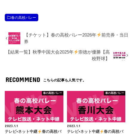
春の高校バレー
【チケット】春の高校バレー2026年
前売券・当日
券
【結果一覧】秋季中国大会2025年
崇徳が優勝【高
校野球】
RECOMMEND
こちらの記事も人気です。
春の高校バレー
春の高校バレー
2023.1.1
2023.1.1
テレビ•ネット中継
春の高校バ
テレビ•ネット中継
春の高校バ