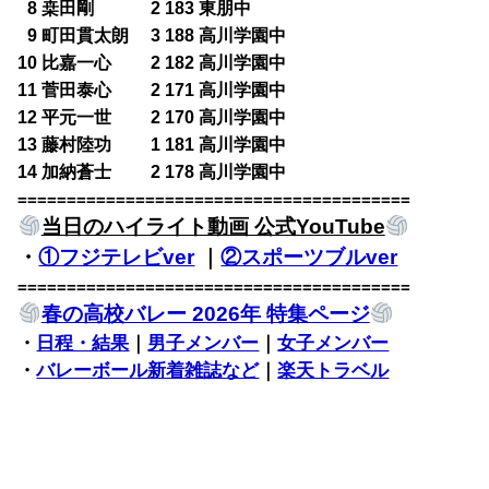
0
8 桒田剛 2 183 東朋中
0
9 町田貫太朗 3 188 高川学園中
10 比嘉一心 2 182 高川学園中
11 菅田泰心 2 171 高川学園中
12 平元一世 2 170 高川学園中
13 藤村陸功 1 181 高川学園中
14 加納蒼士 2 178 高川学園中
========================================
当日のハイライト動画 公式YouTube
・
①フジテレビver
｜
②スポーツブルver
========================================
春の高校バレー 2026年 特集ページ
・
日程・結果
｜
男子メンバー
｜
女子メンバー
・
バレーボール新着雑誌など
｜
楽天トラベル