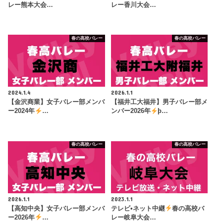
レー熊本大会…
レー香川大会…
春の高校バレー
春の高校バレー
2024.1.4
2026.1.1
【金沢商業】女子バレー部メンバ
【福井工大福井】男子バレー部メ
ー2024年
…
ンバー2026年
þ…
春の高校バレー
春の高校バレー
2026.1.1
2023.1.1
【高知中央】女子バレー部メンバ
テレビ•ネット中継
春の高校バ
ー2026年
…
レー岐阜大会…