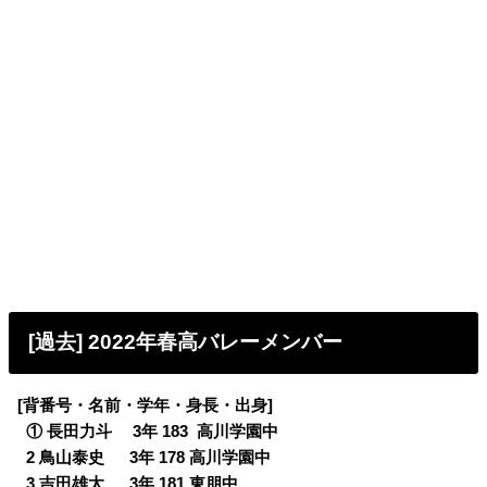
[過去] 2022年春高バレーメンバー
[背番号・名前・学年・身長・出身]
0
① 長田力斗 3年 183 高川学園中
0
2 鳥山泰史 3年 178 高川学園中
0
3 吉田雄太 3年 181 東朋中