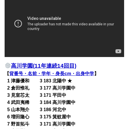
高川学園(11年連続14回目)
【
背番号・名前・学年・身長cm・出身中学
】
0
1 津藤優和 3 183 北陽中 ★
0
2 倉田惟礼 3 177 高川学園中
0
3 見室芯太 3 171 平田中
0
4 武田夷稀 3 184 高川学園中
0
5 山本翔介 3 186 河北中
0
6 増田隆心 3 175 箕蚊屋中
0
7 野首拓斗 3 171 高川学園中