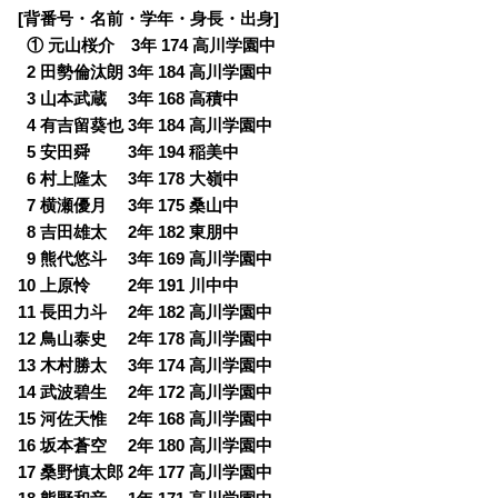
[背番号・名前・学年・身長・出身]
0
① 元山桜介 3年 174 高川学園中
0
2 田勢倫汰朗 3年 184 高川学園中
0
3 山本武蔵 3年 168 高積中
0
4 有吉留葵也 3年 184 高川学園中
0
5 安田舜 3年 194 稲美中
0
6 村上隆太 3年 178 大嶺中
0
7 横瀬優月 3年 175 桑山中
0
8 吉田雄太 2年 182 東朋中
0
9 熊代悠斗 3年 169 高川学園中
10 上原怜 2年 191 川中中
11 長田力斗 2年 182 高川学園中
12 鳥山泰史 2年 178 高川学園中
13 木村勝太 3年 174 高川学園中
14 武波碧生 2年 172 高川学園中
15 河佐天惟 2年 168 高川学園中
16 坂本蒼空 2年 180 高川学園中
17 桑野慎太郎 2年 177 高川学園中