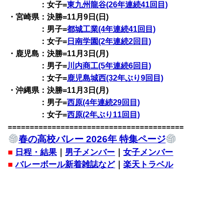
：女子=
東九州龍谷(26年連続41回目)
・宮崎県：決勝=11月9日(日)
：男子=
都城工業(4年連続41回目)
：女子=
日南学園(2年連続2回目)
・鹿児島：決勝=11月3日(月)
：男子=
川内商工(5年連続6回目)
：女子=
鹿児島城西(32年ぶり9回目)
・沖縄県：決勝=11月3日(月)
：男子=
西原(4年連続29回目)
：女子=
西原(2年ぶり11回目)
========================================
春の高校バレー 2026年 特集ページ
■
日程・結果
｜
男子メンバー
｜
女子メンバー
■
バレーボール新着雑誌など
｜
楽天トラベル