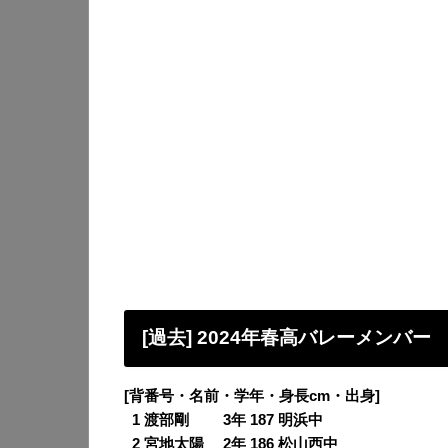
[過去] 2024年春高バレーメンバー
[背番号・名前・学年・身長cm・出身]
0
1 渡部剛 3年 187 明浜中
0
2 宮地太陽 2年 186 松山西中