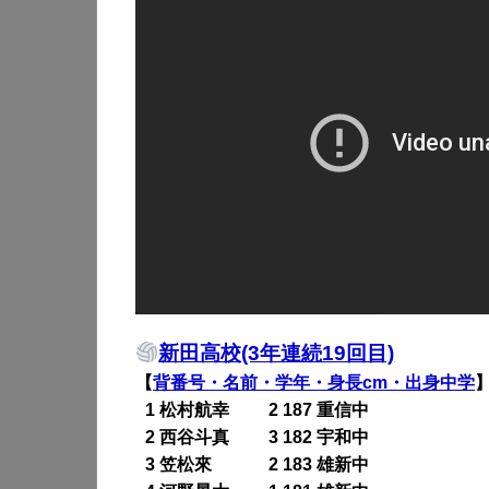
新田高校(3年連続19回目)
【
背番号・名前・学年・身長cm・出身中学
0
1 松村航幸 2 187 重信中
0
2 西谷斗真 3 182 宇和中
0
3 笠松來 2 183 雄新中