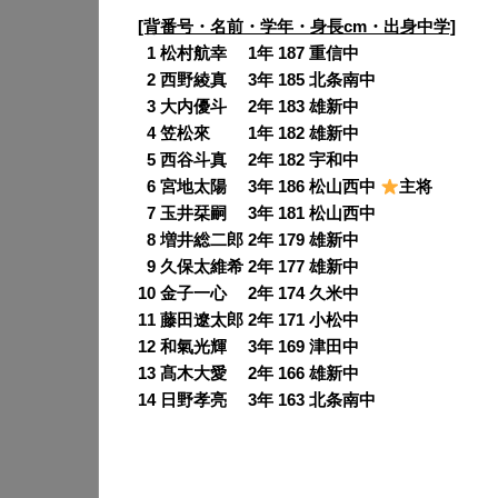
[背番号・名前・学年・身長cm・出身中学]
0
1 松村航幸 1年 187 重信中
0
2 西野綾真 3年 185 北条南中
0
3 大内優斗 2年 183 雄新中
0
4 笠松來 1年 182 雄新中
0
5 西谷斗真 2年 182 宇和中
0
6 宮地太陽 3年 186 松山西中
主将
0
7 玉井栞嗣 3年 181 松山西中
0
8 増井総二郎 2年 179 雄新中
0
9 久保太維希 2年 177 雄新中
10 金子一心 2年 174 久米中
11 藤田遼太郎 2年 171 小松中
12 和氣光輝 3年 169 津田中
13 髙木大愛 2年 166 雄新中
14 日野孝亮 3年 163 北条南中