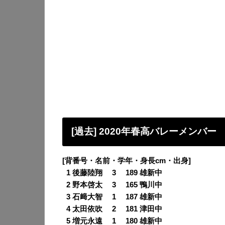
[過去] 2020年春高バレーメンバー
[背番号・名前・学年・身長cm・出身]
0
1 後藤陸翔 3 189 雄新中
0
2 野本啓太 3 165 鴨川中
0
3 石﨑大智 1 187 雄新中
0
4 太田依吹 2 181 津田中
0
5 増元永遠 1 180 雄新中