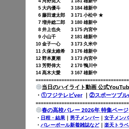
0
4 河野晃大 1 181 雄新中
0
5 大内優斗 3 184 雄新中
0
6 藤田遼太郎 3 171 小松中 ★
0
7 増井総二郎 3 180 雄新中
0
8 井上也央 3 175 内宮中
0
9 小山千 2 181 雄新中
10 金子一心 3 173 久米中
11 久保太維希 3 176 雄新中
12 野本夏潮 3 173 内宮中
13 芳野倖大 2 170 鴨川中
14 髙木大愛 3 167 雄新中
====================================
当日のハイライト動画 公式YouTub
・
①フジテレビver
｜
②スポーツブルv
====================================
春の高校バレー 2026年 特集ページ
・
日程・結果
｜
男子メンバー
｜
女子メンバ
・
バレーボール新着雑誌など
｜
楽天トラベ