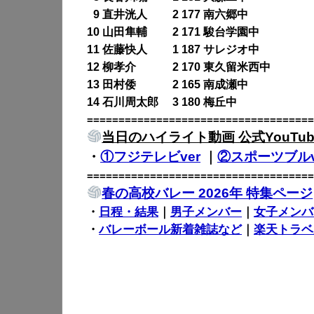
0
9 直井洸人 2 177 南六郷中
10 山田隼輔 2 171 駿台学園中
11 佐藤快人 1 187 サレジオ中
12 柳孝介 2 170 東久留米西中
13 田村倭 2 165 南成瀬中
14 石川周太郎 3 180 梅丘中
====================================
当日のハイライト動画 公式YouTub
・
①フジテレビver
｜
②スポーツブルv
====================================
春の高校バレー 2026年 特集ページ
・
日程・結果
｜
男子メンバー
｜
女子メンバ
・
バレーボール新着雑誌など
｜
楽天トラベ