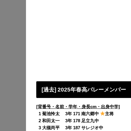
[過去] 2025年春高バレーメンバー
[背番号・名前・学年・身長cm・出身中学]
0
1 菊池怜太 3年 171 南六郷中
主将
0
2 和田太一 3年 178 足立九中
0
3 大槻尚平 3年 187 サレジオ中