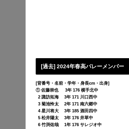
[過去] 2024年春高バレーメンバー
[背番号・名前・学年・身長cm・出身]
① 佐藤崇也 3年 176 横手北中
0
2 諏訪拓海 3年 171 川口西中
0
3 菊池怜太 2年 171 南六郷中
0
4 星川将大 3年 185 酒田四中
0
5 松井陽太 3年 176 井草中
0
6 竹渕佑哉 1年 176 サレジオ中