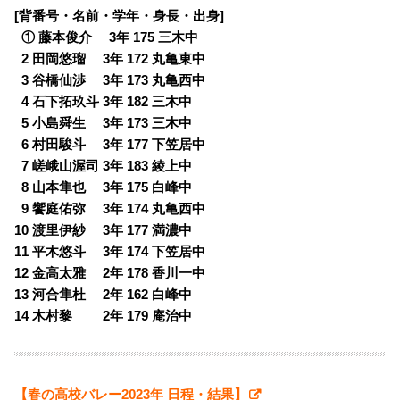
[背番号・名前・学年・身長・出身]
0
① 藤本俊介 3年 175 三木中
0
2 田岡悠瑠 3年 172 丸亀東中
0
3 谷橋仙渉 3年 173 丸亀西中
0
4 石下拓玖斗 3年 182 三木中
0
5 小島舜生 3年 173 三木中
0
6 村田駿斗 3年 177 下笠居中
0
7 嵯峨山渥司 3年 183 綾上中
0
8 山本隼也 3年 175 白峰中
0
9 饗庭佑弥 3年 174 丸亀西中
10 渡里伊紗 3年 177 満濃中
11 平木悠斗 3年 174 下笠居中
12 金高太雅 2年 178 香川一中
13 河合隼杜 2年 162 白峰中
14 木村黎 2年 179 庵治中
【春の高校バレー2023年 日程・結果】