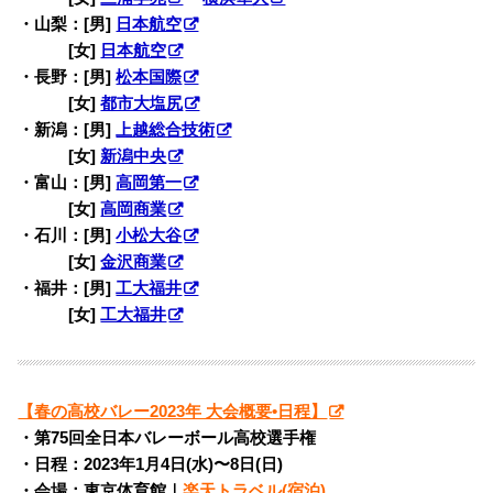
・山梨：[男]
日本航空
・◉◉：
[女]
日本航空
・長野：[男]
松本国際
・◉◉：
[女]
都市大塩尻
・新潟：[男]
上越総合技術
・◉◉：
[女]
新潟中央
・富山：[男]
高岡第一
・◉◉：
[女]
高岡商業
・石川：[男]
小松大谷
・◉◉：
[女]
金沢商業
・福井：[男]
工大福井
・◉◉：
[女]
工大福井
【春の高校バレー2023年 大会概要•日程】
・第75回全日本バレーボール高校選手権
・日程：2023年1月4日(水)〜8日(日)
・会場：東京体育館｜
楽天トラベル(宿泊)