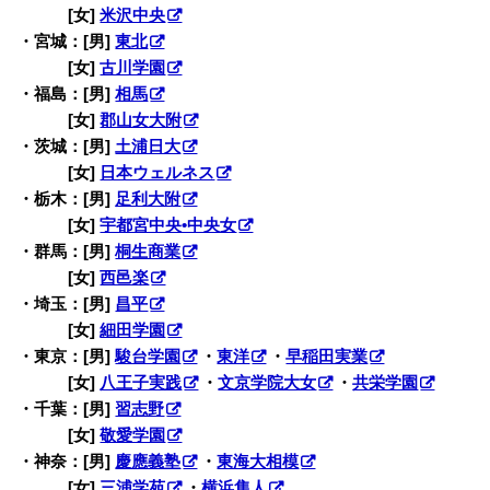
・◉◉：
[女]
米沢中央
・宮城：[男]
東北
・◉◉：
[女]
古川学園
・福島：[男]
相馬
・◉◉：
[女]
郡山女大附
・茨城：[男]
土浦日大
・◉◉：
[女]
日本ウェルネス
・栃木：[男]
足利大附
・◉◉：
[女]
宇都宮中央•中央女
・群馬：[男]
桐生商業
・◉◉：
[女]
西邑楽
・埼玉：[男]
昌平
・◉◉：
[女]
細田学園
・東京：[男]
駿台学園
・
東洋
・
早稲田実業
・◉◉：
[女]
八王子実践
・
文京学院大女
・
共栄学園
・千葉：[男]
習志野
・◉◉：
[女]
敬愛学園
・神奈：[男]
慶應義塾
・
東海大相模
・◉◉：
[女]
三浦学苑
・
横浜隼人