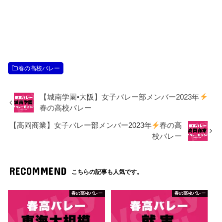
春の高校バレー
【城南学園•大阪】女子バレー部メンバー2023年
春の高校バレー
【高岡商業】女子バレー部メンバー2023年
春の高
校バレー
RECOMMEND
こちらの記事も人気です。
春の高校バレー
春の高校バレー