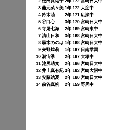
0
2 松田真結子 2年 172 宮崎日大中
0
3 藤元菜々美 1年 172 大淀中
0
4 鈴木萌 2年 171 広瀬中
0
5 谷口心 3年 170 宮崎日大中
0
6 寺尾七海 2年 169 宮崎東中
0
7 清山日和 3年 168 宮崎日大中
0
8 黒木ののは 1年 168 宮崎日大中
0
9 矢野煌莉 1年 167 日南学園
10 瀧宙季 2年 167 大塚中
11 池尻萌奏 2年 166 宮崎日大中
12 井上真有紀 3年 163 宮崎大附中
13 安藤結夏 2年 160 宮崎日大中
14 前谷真帆 2年 159 野尻中