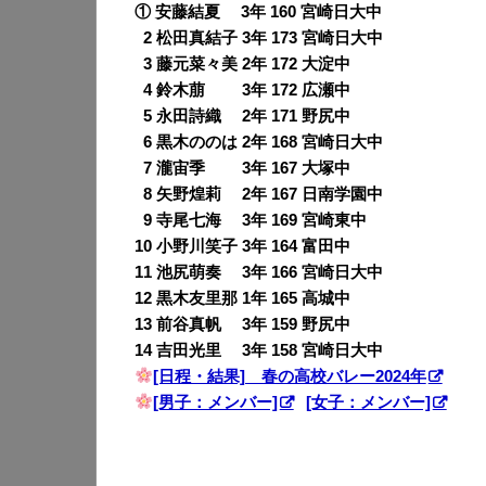
① 安藤結夏 3年 160 宮崎日大中
0
2 松田真結子 3年 173 宮崎日大中
0
3 藤元菜々美 2年 172 大淀中
0
4 鈴木萠 3年 172 広瀬中
0
5 永田詩織 2年 171 野尻中
0
6 黒木ののは 2年 168 宮崎日大中
0
7 瀧宙季 3年 167 大塚中
0
8 矢野煌莉 2年 167 日南学園中
0
9 寺尾七海 3年 169 宮崎東中
10 小野川笑子 3年 164 富田中
11 池尻萌奏 3年 166 宮崎日大中
12 黒木友里那 1年 165 高城中
13 前谷真帆 3年 159 野尻中
14 吉田光里 3年 158 宮崎日大中
[日程・結果] 春の高校バレー2024年
[男子：メンバー]
[女子：メンバー]