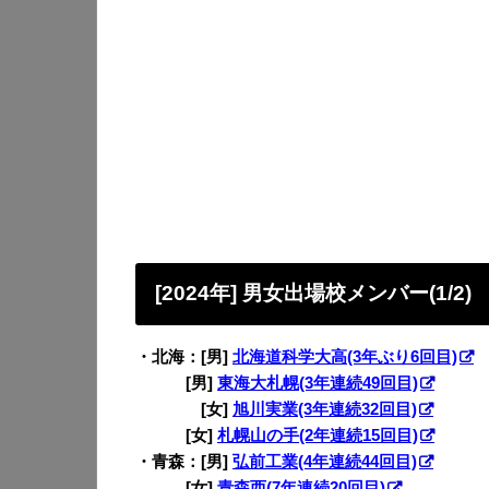
[2024年] 男女出場校メンバー(1/2)
・北海：[男]
北海道科学大高(3年ぶり6回目)
・◉◉：
[男]
東海大札幌(3年連続49回目)
・北海：
[女]
旭川実業(3年連続32回目)
・◉◉：
[女]
札幌山の手(2年連続15回目)
・青森：[男]
弘前工業(4年連続44回目)
・◉◉：
[女]
青森西(7年連続20回目)