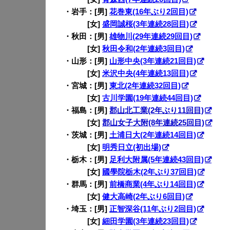
・岩手：[男]
花巻東(16年ぶり2回目)
・◉◉：
[女]
盛岡誠桜(3年連続28回目)
・秋田：[男]
雄物川(29年連続29回目)
・◉◉：
[女]
秋田令和(2年連続3回目)
・山形：[男]
山形中央(3年連続21回目)
・◉◉：
[女]
米沢中央(4年連続13回目)
・宮城：[男]
東北(2年連続32回目)
・◉◉：
[女]
古川学園(19年連続44回目)
・福島：[男]
郡山北工業(2年ぶり11回目)
・◉◉：
[女]
郡山女子大附(8年連続25回目)
・茨城：[男]
土浦日大(2年連続14回目)
・◉◉：
[女]
明秀日立(初出場)
・栃木：[男]
足利大附属(5年連続43回目)
・◉◉：
[女]
國學院栃木(2年ぶり37回目)
・群馬：[男]
前橋商業(4年ぶり14回目)
・◉◉：
[女]
健大高崎(2年ぶり6回目)
・埼玉：[男]
正智深谷(11年ぶり2回目)
・◉◉：
[女]
細田学園(3年連続23回目)