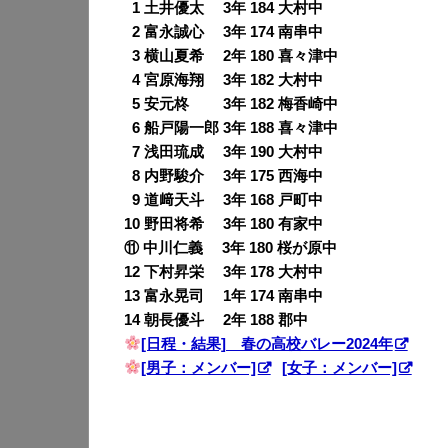
0
1 土井優太 3年 184 大村中
0
2 富永誠心 3年 174 南串中
0
3 横山夏希 2年 180 喜々津中
0
4 宮原海翔 3年 182 大村中
0
5 安元柊 3年 182 梅香崎中
0
6 船戸陽一郎 3年 188 喜々津中
0
7 浅田琉成 3年 190 大村中
0
8 内野駿介 3年 175 西海中
0
9 道﨑天斗 3年 168 戸町中
10 野田将希 3年 180 有家中
⑪ 中川仁義 3年 180 桜が原中
12 下村昇栄 3年 178 大村中
13 富永晃司 1年 174 南串中
14 朝長優斗 2年 188 郡中
[日程・結果] 春の高校バレー2024年
[男子：メンバー]
[女子：メンバー]