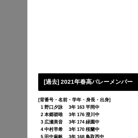
[過去] 2021年春高バレーメンバー
[背番号・名前・学年・身長・出身]
0
1 野口夕詠 3年 163 平岡中
0
2 本郷碧唯 3年 176 澄川中
0
3 広瀬美音 3年 174 緑園中
0
4 中村早希 3年 170 桜蘭中
0
5 田中麻帆 3年 168 鳥取西中