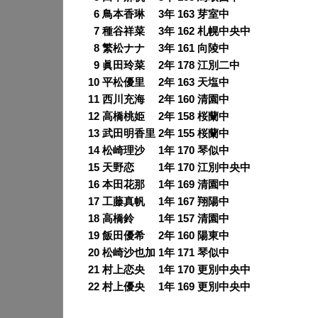
0
6 鳥本香琳 3年 163 芽室中
0
7 種谷祥菜 3年 162 札幌中央中
0
8 繁松ナナ 3年 161 向陵中
0
9 眞田玲菜 2年 178 江別二中
10 平松優里 2年 163 天塩中
11 西川充海 2年 160 清園中
12 高橋桃姫 2年 158 桜蘭中
13 武田明香里 2年 155 桜蘭中
14 松崎理沙 1年 170 琴似中
15 天野恋 1年 170 江別中央中
16 本田花那 1年 169 清園中
17 工藤真帆 1年 167 翔陽中
18 高橋鈴 1年 157 清園中
19 飯田優希 2年 160 陽東中
20 松崎沙也加 1年 171 琴似中
21 村上恋央 1年 170 更別中央中
22 村上優央 1年 169 更別中央中