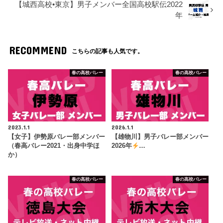
【城西高校•東京】男子メンバー全国高校駅伝2022
年
RECOMMEND
こちらの記事も人気です。
春の高校バレー
春の高校バレー
2023.1.1
2026.1.1
【女子】伊勢原バレー部メンバー
【雄物川】男子バレー部メンバー
（春高バレー2021・出身中学ほ
2026年
…
か）
春の高校バレー
春の高校バレー