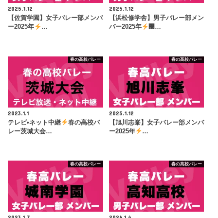
2025.1.12
2025.1.12
【佐賀学園】女子バレー部メンバ
【浜松修学舎】男子バレー部メン
ー2025年
…
バー2025年
࿠…
春の高校バレー
春の高校バレー
2023.1.1
2025.1.12
テレビ•ネット中継
春の高校バ
【旭川志峯】女子バレー部メンバ
レー茨城大会…
ー2025年
…
春の高校バレー
春の高校バレー
2023.1.7
2024.1.4