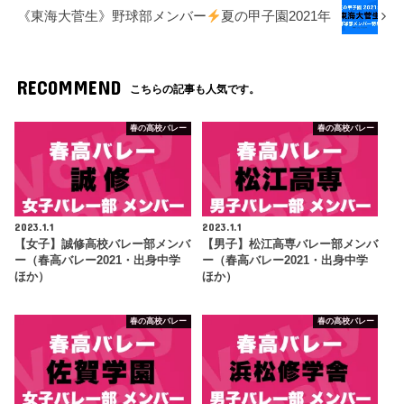
《東海大菅生》野球部メンバー
夏の甲子園2021年
RECOMMEND
こちらの記事も人気です。
春の高校バレー
春の高校バレー
2023.1.1
2023.1.1
【女子】誠修高校バレー部メンバ
【男子】松江高専バレー部メンバ
ー（春高バレー2021・出身中学
ー（春高バレー2021・出身中学
ほか）
ほか）
春の高校バレー
春の高校バレー