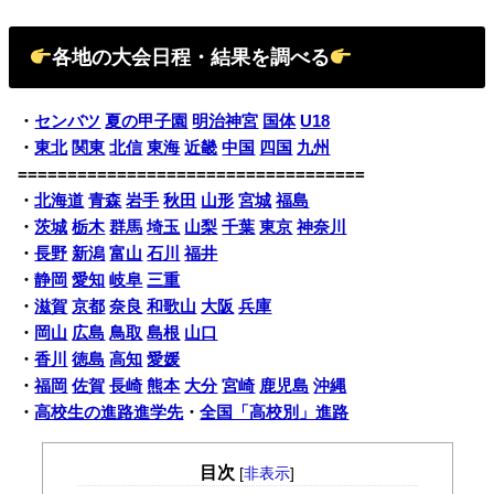
各地の大会日程・結果を調べる
・
センバツ
夏の甲子園
明治神宮
国体
U18
・
東北
関東
北信
東海
近畿
中国
四国
九州
===================================
・
北海道
青森
岩手
秋田
山形
宮城
福島
・
茨城
栃木
群馬
埼玉
山梨
千葉
東京
神奈川
・
長野
新潟
富山
石川
福井
・
静岡
愛知
岐阜
三重
・
滋賀
京都
奈良
和歌山
大阪
兵庫
・
岡山
広島
鳥取
島根
山口
・
香川
徳島
高知
愛媛
・
福岡
佐賀
長崎
熊本
大分
宮崎
鹿児島
沖縄
・
高校生の進路進学先
・
全国「高校別」進路
目次
[
非表示
]