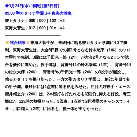
◆3月24日(水) 1回戦 [第5日目]
09:00
聖カタリナ学園
3-4
東海大菅生
聖カタリナ｜000｜000｜102｜=3
東海大菅生｜012｜000｜01x｜=4
——————————————
試合結果
東海大菅生が、最終回に粘る聖カタリナ学園に4-3で勝
利。東海大菅生は、大会5日目での第1号となる鈴木悠平（1年）のソロ
本塁打で先制、3回には千田光一郎（2年）が大会2号となる2ランで試
合を優位に進めた。投手陣は、背番号11の鈴木泰成（1年）、背番号14
の松永大輝（2年）、背番号9の千田光一郎（2年）の3投手が継投し、
粘るカタリナを振り切った。一方の聖カタリナ学園は、創部5年目で初
の甲子園。最終回には1点差に迫る粘をみせた。注目の好投手・エース
櫻井頼之介（2年）は、2本塁打を打たれるも6安打に抑える好投。奪三
振は7、129球の熱投だった。9回表、1点差で2死満塁のチャンスで、4
番・川口翔大（2年）に回るも、後一本が出なかった。