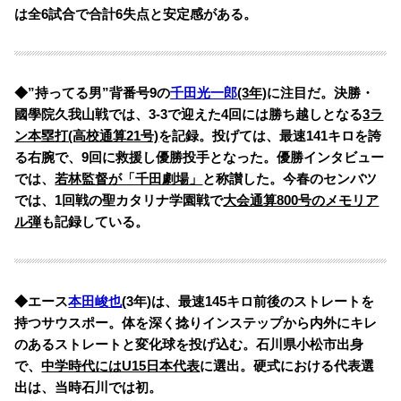
は全6試合で合計6失点と安定感がある。
◆”持ってる男”背番号9の
千田光一郎
(3年)
に注目だ。決勝・
國學院久我山戦では、3-3で迎えた4回には勝ち越しとなる
3ラ
ン本塁打(高校通算21号)
を記録。投げては、最速141キロを誇
る右腕で、9回に救援し優勝投手となった。優勝インタビュー
では、
若林監督が「千田劇場」
と称讃した。今春の
センバツ
では、1回戦の聖カタリナ学園戦で
大会通算800号のメモリア
ル弾
も記録している。
◆エース
本田峻也
(3年)は、最速145キロ前後のストレートを
持つサウスポー。体を深く捻りインステップから内外にキレ
のあるストレートと変化球を投げ込む。石川県小松市出身
で、
中学時代にはU15日本代表
に選出。硬式における代表選
出は、当時石川では初。