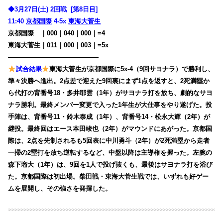
◆3月27日(土) 2回戦 [第8日目]
11:40
京都国際
4-5x
東海大菅生
京都国際
・
｜000｜040｜000｜=4
東海大菅生｜011｜000｜003｜=5x
——————————————
試合結果
東海大菅生が京都国際に5x-4（9回サヨナラ）で勝利し、
準々決勝へ進出。
2点差で迎えた9回裏にまず1点を返すと、2死満塁か
ら代打の背番号18・多井耶雲（1年）がサヨナラ打を放ち、劇的なサヨ
ナラ勝利。最終メンバー変更で入った1年生が大仕事をやり遂げた。投
手陣は、背番号11・鈴木泰成（1年）、背番号14・松永大輝（2年）が
継投。最終回はエース本田峻也（2年）がマウンドにあがった。
京都国
際は、2点を先制されるも5回表に中川勇斗（2年）が2死満塁から走者
一掃の2塁打を放ち逆転するなど、中盤以降は主導権を握った。左腕の
森下瑠大（1年）は、9回を1人で投げ抜くも、最後はサヨナラ打を浴び
た。京都国際は初出場。柴田戦・東海大菅生戦では、いずれも好ゲー
ムを展開し、その強さを発揮した。