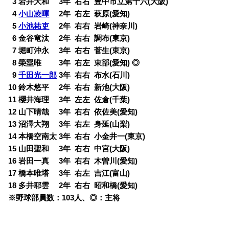
0
3 岩井大和 3年 右右 豊中市立第十六(大阪)
0
4
小山凌暉
2年 右左 萩原(愛知)
0
5
小池祐吏
2年 右右 岩崎(神奈川)
0
6 金谷竜汰 2年 右右 調布(東京)
0
7 堀町沖永 3年 右右 菅生(東京)
0
8 榮塁唯 3年 右左 東部(愛知) ◎
0
9
千田光一郎
3年 右右 布水(石川)
10 鈴木悠平 2年 右右 新池(大阪)
11 櫻井海理 3年 左左 佐倉(千葉)
12 山下晴哉 3年 右右 依佐美(愛知)
13 沼澤大翔 3年 右左 身延(山梨)
14 本橋空南太 3年 右右 小金井一(東京)
15 山田聖和 3年 右右 中宮(大阪)
16 岩田一真 3年 右右 木曽川(愛知)
17 橋本唯塔 3年 右左 吉江(富山)
18 多井耶雲 2年 右右 昭和橋(愛知)
※野球部員数：103人、◎：主将