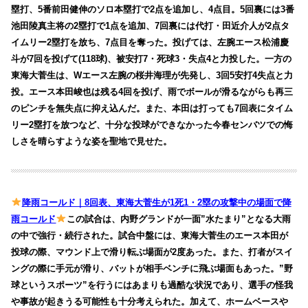
塁打、5番前田健伸のソロ本塁打で2点を追加し、4点目。5回裏には3番
池田陵真主将の2塁打で1点を追加、7回裏には代打・田近介人が2点タ
イムリー2塁打を放ち、7点目を奪った。投げては、左腕エース松浦慶
斗が7回を投げて(118球)、被安打7・死球3・失点4と力投した。一方の
東海大菅生は、Wエース左腕の桜井海理が先発し、3回5安打4失点と力
投。エース本田峻也は残る4回を投げ、雨でボールが滑るながらも再三
のピンチを無失点に抑え込んだ。また、本田は打っても7回表にタイム
リー2塁打を放つなど、十分な投球ができなかった今春センバツでの悔
しさを晴らすような姿を聖地で見せた。
降雨コールド｜8回表、東海大菅生が1死1・2塁の攻撃中の場面で降
雨コールド
この試合は、内野グランドが一面”水たまり”となる大雨
の中で強行・続行された。試合中盤には、東海大菅生のエース本田が
投球の際、マウンド上で滑り転ぶ場面が2度あった。また、打者がスイ
ングの際に手元が滑り、バットが相手ベンチに飛ぶ場面もあった。”野
球というスポーツ”を行うにはあまりも過酷な状況であり、選手の怪我
や事故が起きうる可能性も十分考えられた。加えて、ホームベースや