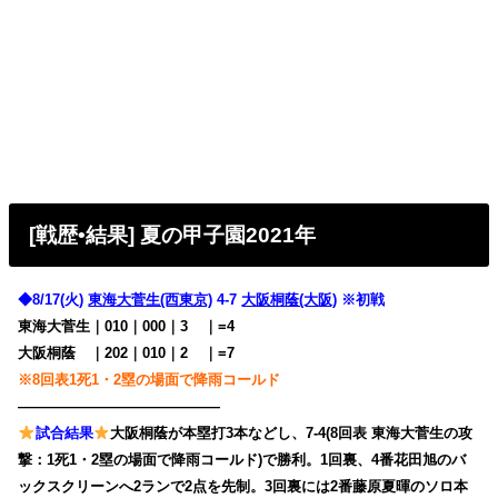
[戦歴•結果] 夏の甲子園2021年
◆8/17(火)
東海大菅生(西東京)
4-7
大阪桐蔭(大阪)
※初戦
東海大菅生｜010｜000｜3
00
｜=4
大阪桐蔭
・
｜202｜010｜2
00
｜=7
※8回表1死1・2塁の場面で降雨コールド
——————————————
試合結果
大阪桐蔭が本塁打3本などし、7-4(8回表 東海大菅生の攻
撃：1死1・2塁の場面で降雨コールド)で勝利。1回裏、4番花田旭のバ
ックスクリーンへ2ランで2点を先制。3回裏には2番藤原夏暉のソロ本