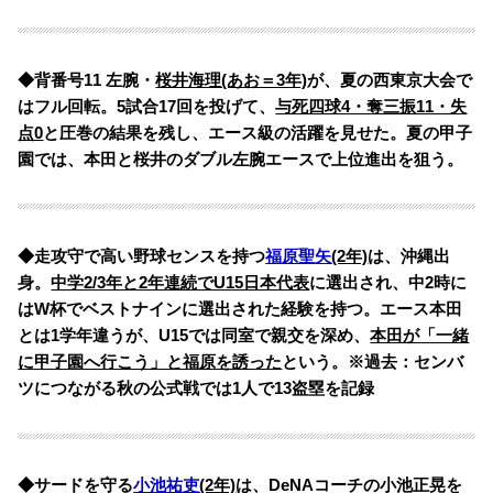
◆背番号11 左腕・
桜井海理(あお＝3年)
が、夏の西東京大会で
はフル回転。5試合17回を投げて、
与死四球4・奪三振11・失
点0
と圧巻の結果を残し、エース級の活躍を見せた。夏の甲子
園では、本田と桜井のダブル左腕エースで上位進出を狙う。
◆走攻守で高い野球センスを持つ
福原聖矢
(2年)
は、沖縄出
身。
中学2/3年と2年連続でU15日本代表
に選出され、中2時に
はW杯でベストナインに選出された経験を持つ。エース本田
とは1学年違うが、U15では同室で親交を深め、
本田が「一緒
に甲子園へ行こう」と福原を誘った
という。※過去：センバ
ツにつながる秋の公式戦では1人で13盗塁を記録
◆サードを守る
小池祐吏
(2年)
は、DeNAコーチの小池正晃を