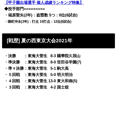
【甲子園出場選手 個人成績ランキング特集】
◆投手部門=========
・福原聖矢(2年)：盗塁数 5つ：8位(6試合)
・堀町沖永(3年)：打点 10打点：12位(6試合)
[戦歴] 夏の西東京大会2021年
・決勝
・
・
：東海大菅生
0
8-3 國學院久我山
・準決勝 ：
東海大菅生
0
8-0 世田谷学園(7)
・準々決勝：
東海大菅生
0
5-1 駒大高
・５回戦
・
：
東海大菅生
0
5-0 明大明治
・４回戦
・
：
東海大菅生 13-0 東大和南(5)
・３回戦
・
：
東海大菅生
0
4-2 国士舘