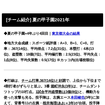
[チーム紹介] 夏の甲子園2021年
◆夏の甲子園=4年ぶり4回目｜
東京都大会の結果
◆地方大会成績：スポーツ紙評価：A=3、B=1、C=0。打
率：.367(14位)、平均得点：7.2点(31位)、本塁打：4本(13
位)、盗塁数：18個(7位)、平均犠打数：2.5(23位)、平均失点：
1点(8位)、平均失策数：0.5(17位) ※カッコ内(出場校順位)
◆打線は、
チーム打率.367(14位)と好調
で、上位から下位まで
4割打者がずらりと並ぶ。3番
堀町沖永(3年)
は、チームダント
ツトップの10打点。
1試合平均盗塁数は3個(8位)
と、機動力を
使った攻撃も光る。
投手陣は、左腕エース
本田峻也
(3年)に加
えて、背番号11の左腕・
桜井海理(あお＝3年)
が台頭。投手陣