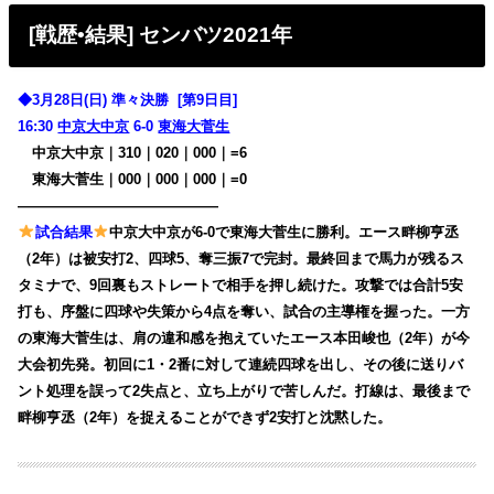
[戦歴•結果] センバツ2021年
◆3月28日(日) 準々決勝 [第9日目]
16:30
中京大中京
6-0
東海大菅生
中京大中京｜310｜020｜000｜=6
東海大菅生｜000｜000｜000｜=0
——————————————
試合結果
中京大中京が6-0で東海大菅生に勝利。エース畔柳亨丞
（2年）は被安打2、四球5、奪三振7で完封。最終回まで馬力が残るス
タミナで、9回裏もストレートで相手を押し続けた。攻撃では合計5安
打も、序盤に四球や失策から4点を奪い、試合の主導権を握った。一方
の東海大菅生は、肩の違和感を抱えていたエース本田峻也（2年）が今
大会初先発。初回に1・2番に対して連続四球を出し、その後に送りバ
ント処理を誤って2失点と、立ち上がりで苦しんだ。打線は、最後まで
畔柳亨丞（2年）を捉えることができず2安打と沈黙した。