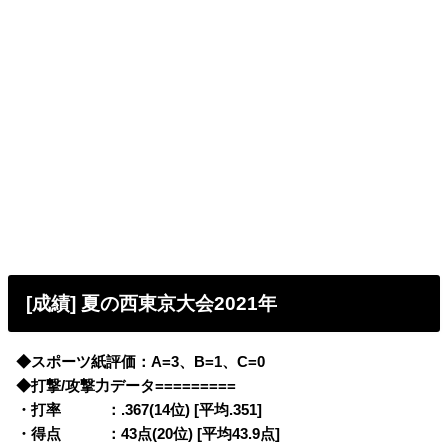
[成績] 夏の西東京大会2021年
◆スポーツ紙評価：A=3、B=1、C=0
◆打撃/攻撃力データ=========
・打率 ：.367(14位) [平均.351]
・得点 ：43点(20位) [平均43.9点]