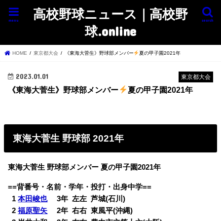
高校野球ニュース｜高校野
menu
search
球.online
HOME
東京都大会
《東海大菅生》野球部メンバー
夏の甲子園2021年
2023.01.01
東京都大会
《東海大菅生》野球部メンバー
夏の甲子園2021年
東海大菅生 野球部 2021年
東海大菅生 野球部メンバー 夏の甲子園2021年
==背番号・名前・学年・投打・出身中学==
0
1
本田峻也
3年 左左 芦城(石川)
0
2
福原聖矢
2年 右右 東風平(沖縄)