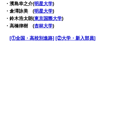
・濱島幸之介(
明星大学
)
・倉澤詠美 (
明星大学
)
・鈴木浩太朗(
東京国際大学
)
・高橋律樹 (
杏林大学
)
・
[①全国・高校別進路]
[②大学・新入部員]