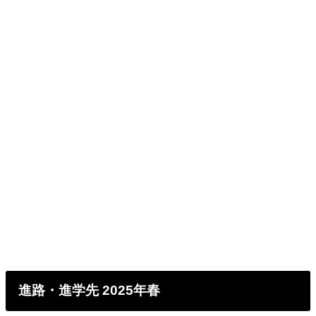
進路・進学先 2025年春