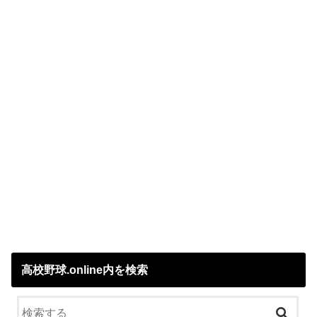
高校野球.online内を検索