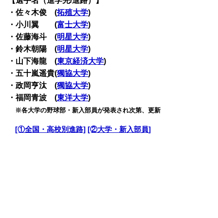
【選手名（進学先/進路）】
・佐々木俊 (
拓殖大学
)
・小川翼 (
富士大学
)
・佐藤海斗 (
明星大学
)
・鈴木朝陽 (
明星大学
)
・山下海龍 (
東京経済大学
)
・五十嵐遥貴(
獨協大学
)
・政岡亨汰 (
獨協大学
)
・福岡青波 (
東洋大学
)
・
※各大学の野球部・新入部員が発表され次第、更新
・
[①全国・高校別進路]
[②大学・新入部員]