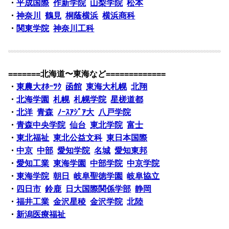
・
平成国際
作新学院
山梨学院
松本
・
神奈川
鶴見
桐蔭横浜
横浜商科
・
関東学院
神奈川工科
=======北海道〜東海など=============
・
東農大ｵﾎｰﾂｸ
函館
東海大札幌
北翔
・
北海学園
札幌
札幌学院
星槎道都
・
北洋
青森
ﾉｰｽｱｼﾞｱ大
八戸学院
・
青森中央学院
仙台
東北学院
富士
・
東北福祉
東北公益文科
東日本国際
・
中京
中部
愛知学院
名城
愛知東邦
・
愛知工業
東海学園
中部学院
中京学院
・
東海学院
朝日
岐阜聖徳学園
岐阜協立
・
四日市
鈴鹿
日大国際関係学部
静岡
・
福井工業
金沢星稜
金沢学院
北陸
・
新潟医療福祉