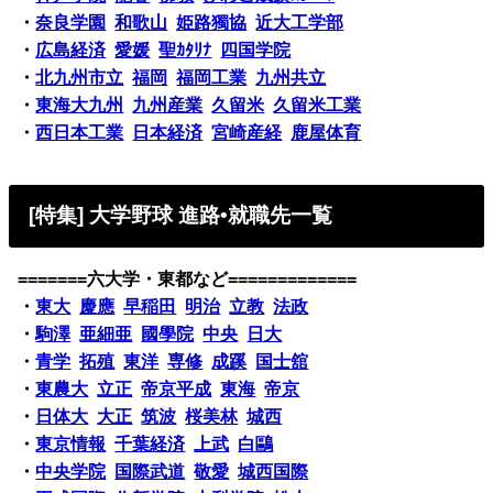
・
奈良学園
和歌山
姫路獨協
近大工学部
・
広島経済
愛媛
聖ｶﾀﾘﾅ
四国学院
・
北九州市立
福岡
福岡工業
九州共立
・
東海大九州
九州産業
久留米
久留米工業
・
西日本工業
日本経済
宮崎産経
鹿屋体育
[特集] 大学野球 進路•就職先一覧
=======六大学・東都など=============
・
東大
慶應
早稲田
明治
立教
法政
・
駒澤
亜細亜
國學院
中央
日大
・
青学
拓殖
東洋
専修
成蹊
国士舘
・
東農大
立正
帝京平成
東海
帝京
・
日体大
大正
筑波
桜美林
城西
・
東京情報
千葉経済
上武
白鷗
・
中央学院
国際武道
敬愛
城西国際