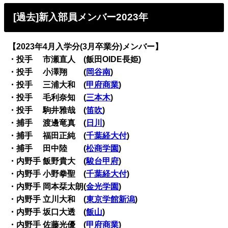
[過去]新入部員メンバー2023年
【2023年4月入学分(3月卒業分)メンバー】
・投手 市瀬直人 (飯田OIDE長姫)
・投手 小澤翔 (
岡谷南
)
・投手 三浦大和 (
甲府商業
)
・投手 毛利奈知 (
三本木
)
・投手 駒井雅哉 (
笛吹
)
・捕手 渡邊竜真 (
日川
)
・捕手 福田正純 (
千葉経大付
)
・捕手 田中陸 (
松商学園
)
・内野手 飯野貴大 (
駿台甲府
)
・内野手 小野拳聖 (
千葉経大付
)
・内野手 岡本栞太朗(
金光学園
)
・内野手 立川大和 (
東京学館新潟
)
・内野手 坂口大透 (
飯山
)
・内野手 佐藤光優 (
甲府商業
)