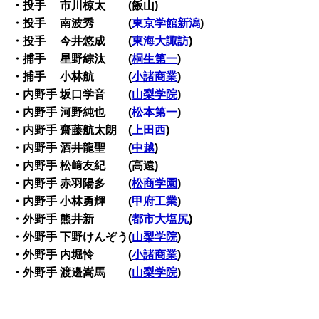
・投手 市川椋太 (飯山)
・投手 南波秀 (
東京学館新潟
)
・投手 今井悠成 (
東海大諏訪
)
・捕手 星野綜汰 (
桐生第一
)
・捕手 小林航 (
小諸商業
)
・内野手 坂口学音 (
山梨学院
)
・内野手 河野純也 (
松本第一
)
・内野手 齋藤航太朗 (
上田西
)
・内野手 酒井龍聖 (
中越
)
・内野手 松﨑友紀 (高遠)
・内野手 赤羽陽多 (
松商学園
)
・内野手 小林勇輝 (
甲府工業
)
・外野手 熊井新 (
都市大塩尻
)
・外野手 下野けんぞう(
山梨学院
)
・外野手 内堀怜 (
小諸商業
)
・外野手 渡邊嵩馬 (
山梨学院
)