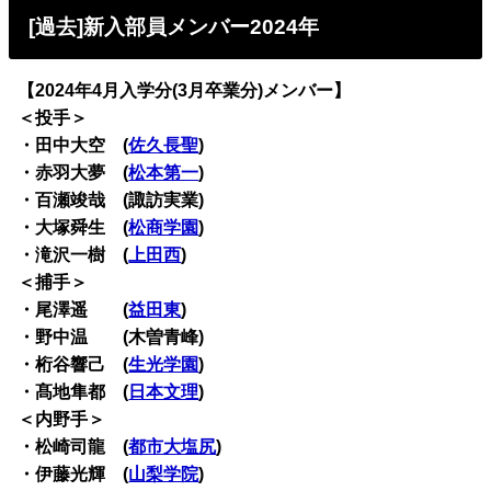
[過去]新入部員メンバー2024年
【2024年4月入学分(3月卒業分)メンバー】
＜投手＞
・田中大空 (
佐久長聖
)
・赤羽大夢 (
松本第一
)
・百瀬竣哉 (諏訪実業)
・大塚舜生 (
松商学園
)
・滝沢一樹 (
上田西
)
＜捕手＞
・尾澤遥 (
益田東
)
・野中温 (木曽青峰)
・桁谷響己 (
生光学園
)
・髙地隼都 (
日本文理
)
＜内野手＞
・松崎司龍 (
都市大塩尻
)
・伊藤光輝 (
山梨学院
)