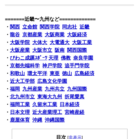
=======近畿〜九州など=============
・
関西
立命館
関西学院
同志社
近畿
・
龍谷
京都産業
大阪商業
大阪経済
・
大阪学院
大体大
大電通大
大阪工業
・
大阪産業
大阪市立
阪南
関西国際
・
びわこ成蹊ｽﾎﾟｰﾂ
天理
佛教
奈良学園
・
京都先端科学
神戸学院
追手門学院
・
和歌山
環太平洋
東亜
徳山
広島経済
・
近大工学部
広島文化学園
・
福岡
九州産業
九州共立
九州国際
・
北九州市立
東海大九州
折尾愛真
・
福岡工業
久留米工業
日本経済
・
日本文理
近大産業理工
宮崎産経
・
鹿屋体育
沖縄
沖縄国際
目次
[
非表示
]