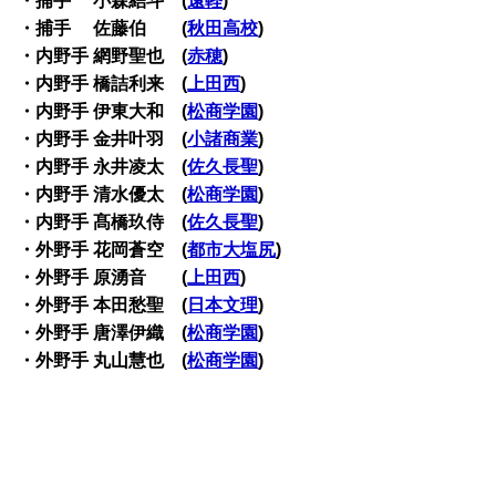
・捕手 小森結斗 (
遠軽
)
・捕手 佐藤伯 (
秋田高校
)
・内野手 網野聖也 (
赤穂
)
・内野手 橋詰利来 (
上田西
)
・内野手 伊東大和 (
松商学園
)
・内野手 金井叶羽 (
小諸商業
)
・内野手 永井凌太 (
佐久長聖
)
・内野手 清水優太 (
松商学園
)
・内野手 髙橋玖侍 (
佐久長聖
)
・外野手 花岡蒼空 (
都市大塩尻
)
・外野手 原湧音 (
上田西
)
・外野手 本田愁聖 (
日本文理
)
・外野手 唐澤伊織 (
松商学園
)
・外野手 丸山慧也 (
松商学園
)