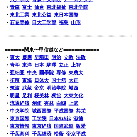
・
青森
富士
仙台
東北福祉
東北学院
・
東北工業
東北公益
東日本国際
・
石巻専修
日大工学部
福島
山形
=======関東〜甲信越など=============
・
東大
慶應
早稲田
明治
立教
法政
・
青学
東洋
日本
駒澤
立正
上智
・
亜細亜
中央
國學院
専修
東農大
・
拓殖
東海
日体大
国士舘
大正
・
筑波
武蔵
帝京
明治学院
城西
・
明星
足利
桜美林
獨協
大東文化
・
流通経済
創価
杏林
白鴎
上武
・
中央学院
城西国際
平成国際
共栄
・
東京国際
工学院
日本ｳｪﾙﾈｽ
淑徳
・
東京情報
東京経済
国際武道
敬愛
・
千葉商科
千葉経済
松蔭
帝京平成