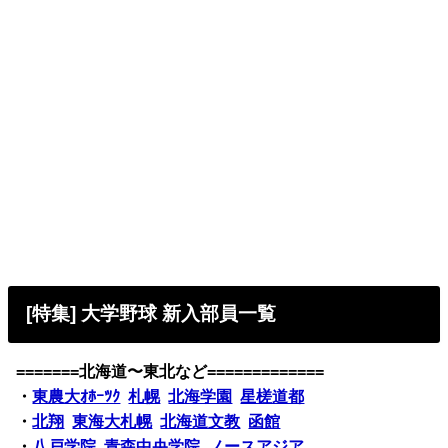
[特集] 大学野球 新入部員一覧
=======北海道〜東北など=============
・
東農大ｵﾎｰﾂｸ
札幌
北海学園
星槎道都
・
北翔
東海大札幌
北海道文教
函館
・
八戸学院
青森中央学院
ノースアジア