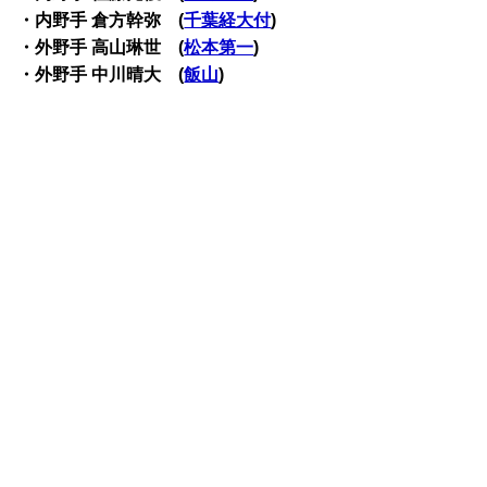
・内野手 倉方幹弥 (
千葉経大付
)
・外野手 高山琳世 (
松本第一
)
・外野手 中川晴大 (
飯山
)