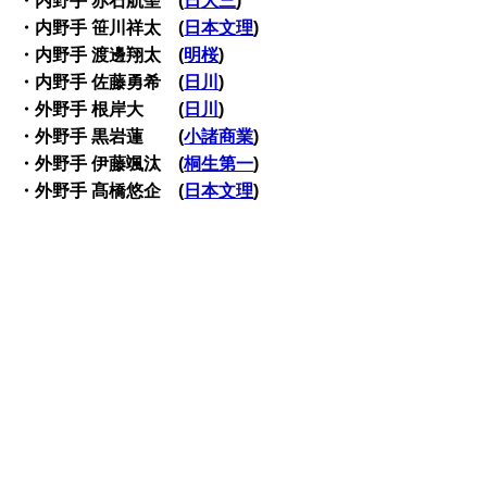
・内野手 赤石航聖 (
日大三
)
・内野手 笹川祥太 (
日本文理
)
・内野手 渡邊翔太 (
明桜
)
・内野手 佐藤勇希 (
日川
)
・外野手 根岸大 (
日川
)
・外野手 黒岩蓮 (
小諸商業
)
・外野手 伊藤颯汰 (
桐生第一
)
・外野手 髙橋悠企 (
日本文理
)