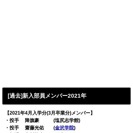
[過去]新入部員メンバー2021年
【2021年4月入学分(3月卒業分)メンバー】
・投手 降旗豪 (塩尻志学館)
・投手 齋藤光佑 (
金沢学院
)