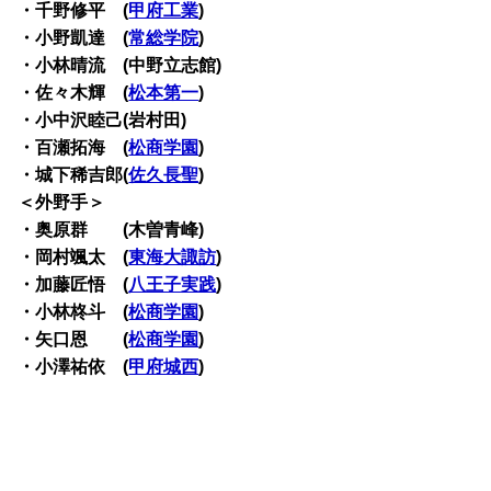
・千野修平 (
甲府工業
)
・小野凱達 (
常総学院
)
・小林晴流 (中野立志館)
・佐々木輝 (
松本第一
)
・小中沢睦己(岩村田)
・百瀬拓海 (
松商学園
)
・城下稀吉郎(
佐久長聖
)
＜外野手＞
・奥原群 (木曽青峰)
・岡村颯太 (
東海大諏訪
)
・加藤匠悟 (
八王子実践
)
・小林柊斗 (
松商学園
)
・矢口恩 (
松商学園
)
・小澤祐依 (
甲府城西
)