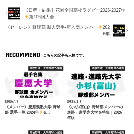
【日程・結果】花園全国高校ラグビー2026-2027年
第106回大会
《セーレン》野球部 新人選手•新入団メンバー
202
6年
RECOMMEND
こちらの記事も人気です。
高校野球・大学野球の進路
高校野球・大学野球の進路
2026.1.1
2026.2.9
《メンバー》慶應義塾大学 野球
《小杉•富山》野球部メンバーの
部 選手一覧 2024年
&…
進路・進学先大学を特集｜2026
年版
高校野球・大学野球の進路
高校野球・大学野球の進路