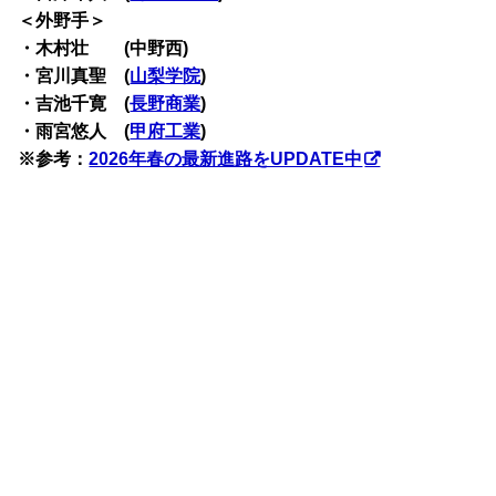
＜外野手＞
・木村壮 (中野西)
・宮川真聖 (
山梨学院
)
・吉池千寛 (
長野商業
)
・雨宮悠人 (
甲府工業
)
※参考：
2026年春の最新進路をUPDATE中