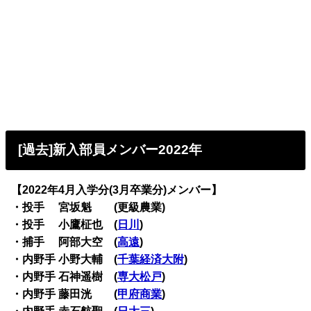
[過去]新入部員メンバー2022年
【2022年4月入学分(3月卒業分)メンバー】
・投手 宮坂魁 (更級農業)
・投手 小鷹柾也 (
日川
)
・捕手 阿部大空 (
高遠
)
・内野手 小野大輔 (
千葉経済大附
)
・内野手 石神遥樹 (
専大松戸
)
・内野手 藤田洸 (
甲府商業
)