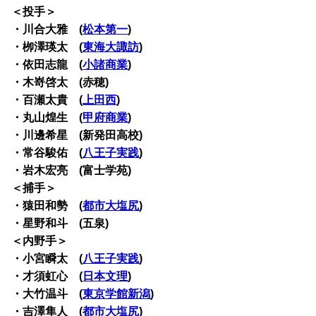
＜投手＞
・川合大雅 (
松本第一
)
・栁澤瑛太 (
東海大諏訪
)
・依田志龍 (
小諸商業
)
・木嵜啓太 (赤穂)
・百瀬太貴 (
上田西
)
・丸山煌生 (
甲府商業
)
・川邊希星 (新発田高校)
・常谷駿佑 (
八王子実践
)
・岩木宏亮 (富士学苑)
＜捕手＞
・猿田和勢 (
都市大塩尻
)
・星野和斗 (五泉)
＜内野手＞
・小宮瞬太 (
八王子実践
)
・才須虹心 (
日本文理
)
・大竹温斗 (
東京学館新潟
)
・吉澤隼人 (
都市大塩尻
)