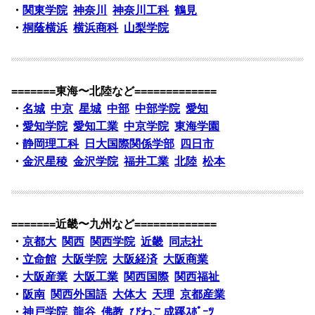
・
関東学院
神奈川
神奈川工科
鶴見
・
桐蔭横浜
横浜商科
山梨学院
=======東海〜北陸など=============
・
名城
中京
星城
中部
中部学院
愛知
・
愛知学院
愛知工業
中京学院
東海学園
・
静岡理工科
日大国際関係学部
四日市
・
金沢星稜
金沢学院
福井工業
北陸
松本
=======近畿〜九州など=============
・
京都大
関西
関西学院
近畿
同志社
・
立命館
大阪学院
大阪経済
大阪商業
・
大阪産業
大阪工業
関西国際
関西福祉
・
阪南
関西外国語
大体大
天理
京都産業
・
神戸学院
龍谷
佛教
びわこ成蹊ｽﾎﾟｰﾂ