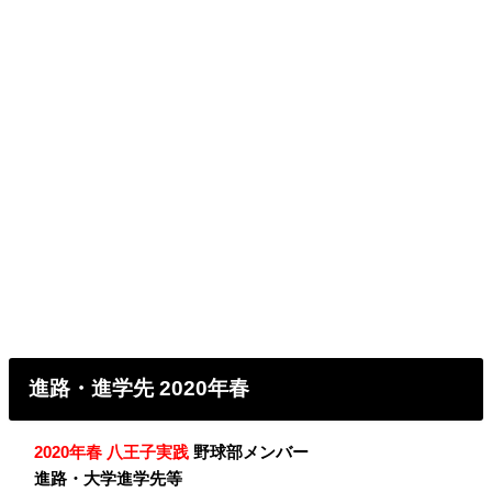
進路・進学先 2020年春
・
2020年春 八王子実践
野球部メンバー
・
進路・大学進学先等