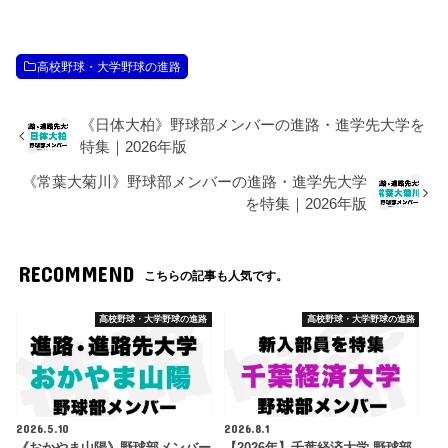
高校野球・大学野球の進路
《日体大柏》野球部メンバーの進路・進学先大学を
特集｜2026年版
《常葉大菊川》野球部メンバーの進路・進学先大学
を特集｜2026年版
RECOMMEND
こちらの記事も人気です。
高校野球・大学野球の進路
高校野球・大学野球の進路
2026.5.10
2026.8.1