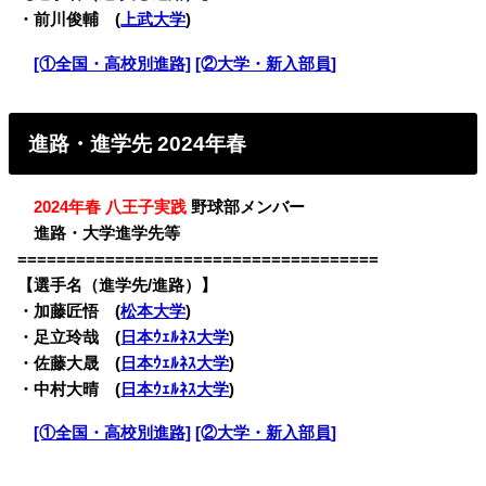
・前川俊輔 (
上武大学
)
・
[①全国・高校別進路]
[②大学・新入部員]
進路・進学先 2024年春
・
2024年春 八王子実践
野球部メンバー
・
進路・大学進学先等
=====================================
【選手名（進学先/進路）】
・加藤匠悟 (
松本大学
)
・足立玲哉 (
日本ｳｪﾙﾈｽ大学
)
・佐藤大晟 (
日本ｳｪﾙﾈｽ大学
)
・中村大晴 (
日本ｳｪﾙﾈｽ大学
)
・
[①全国・高校別進路]
[②大学・新入部員]