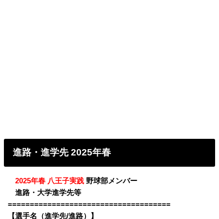
進路・進学先 2025年春
・
2025年春 八王子実践
野球部メンバー
・
進路・大学進学先等
=====================================
【選手名（進学先/進路）】