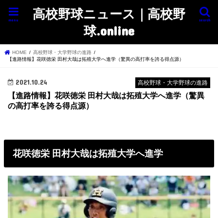
高校野球ニュース｜高校野
menu
search
球.online
HOME
高校野球・大学野球の進路
【進路情報】花咲徳栄 田村大哉は拓殖大学へ進学（驚異の高打率を誇る得点源）
2021.10.24
高校野球・大学野球の進路
【進路情報】花咲徳栄 田村大哉は拓殖大学へ進学（驚異
の高打率を誇る得点源）
花咲徳栄 田村大哉は拓殖大学へ進学