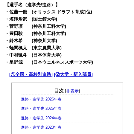
【選手名（進学先/進路）】
・
佐藤一磨 (オリックス ドラフト育成1位)
・塩澤歩武 (国士館大学)
・菅野凛 (神奈川工科大学)
・豊田駿 (神奈川工科大学)
・鈴木希 (神奈川大学)
・蛭間楓太 (東京農業大学)
・中村颯斗 (日本体育大学)
・星野源 (日本ウェルネススポーツ大学)
・
[①全国・高校別進路]
[②大学・新入部員]
目次
[
非表示
]
進路・進学先 2026年春
進路・進学先 2025年春
進路・進学先 2024年春
進路・進学先 2023年春