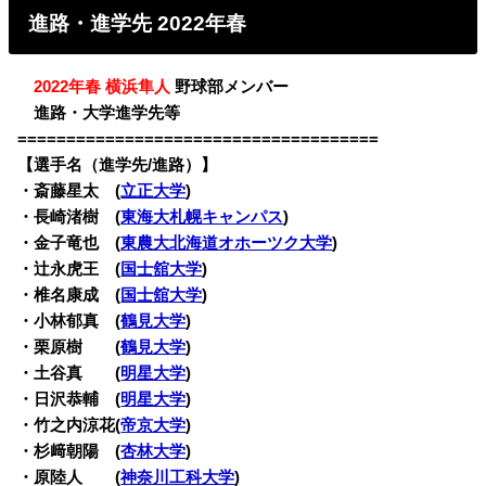
進路・進学先 2022年春
・
2022年春 横浜隼人
野球部メンバー
・
進路・大学進学先等
=====================================
【選手名（進学先/進路）】
・
斎藤星太 (
立正大学
)
・長崎渚樹 (
東海大札幌キャンパス
)
・金子竜也 (
東農大北海道オホーツク大学
)
・辻永虎王 (
国士舘大学
)
・椎名康成 (
国士舘大学
)
・小林郁真 (
鶴見大学
)
・栗原樹 (
鶴見大学
)
・土谷真 (
明星大学
)
・日沢恭輔 (
明星大学
)
・竹之内涼花(
帝京大学
)
・杉﨑朝陽 (
杏林大学
)
・原陸人 (
神奈川工科大学
)