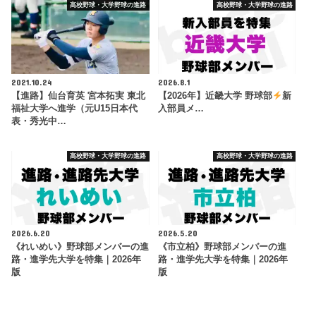
高校野球・大学野球の進路
高校野球・大学野球の進路
2021.10.24
2026.8.1
【進路】仙台育英 宮本拓実 東北
【2026年】近畿大学 野球部
新
福祉大学へ進学（元U15日本代
入部員メ…
表・秀光中…
高校野球・大学野球の進路
高校野球・大学野球の進路
2026.6.20
2026.5.20
《れいめい》野球部メンバーの進
《市立柏》野球部メンバーの進
路・進学先大学を特集｜2026年
路・進学先大学を特集｜2026年
版
版