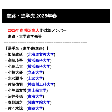
進路・進学先 2025年春
・
2025年春 横浜隼人
野球部メンバー
・
進路・大学進学先等
=====================================
【選手名（進学先/進路）】
・加藤政延 (
北海道文教大学
)
・高崎瑛吾 (
横浜商科大学
)
・小島広大 (
横浜商科大学
)
・小椋大優 (
立正大学
)
・水沢覇斗 (
上武大学
)
・佐藤佑羽 (
神奈川工科大学
)
・小笠原友希(
国士舘大学
)
・沼井伶穏 (
東海大学
)
・秦野誠之 (
関東学院大学
)
・佐々木諒 (
白鴎大学
)