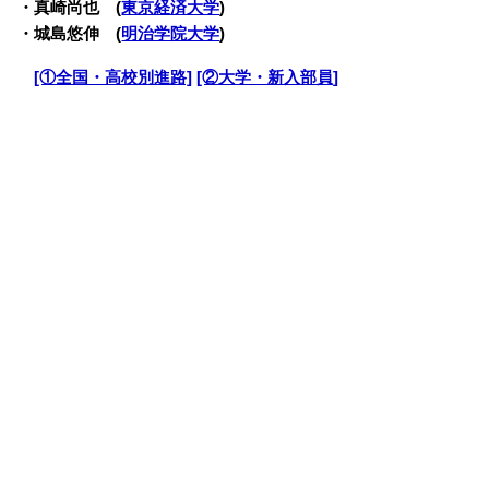
・真崎尚也 (
東京経済大学
)
・城島悠伸 (
明治学院大学
)
・
[①全国・高校別進路]
[②大学・新入部員]