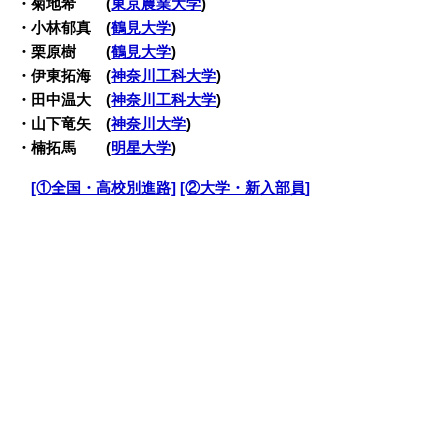
・菊地希 (
東京農業大学
)
・小林郁真 (
鶴見大学
)
・栗原樹 (
鶴見大学
)
・伊東拓海 (
神奈川工科大学
)
・田中温大 (
神奈川工科大学
)
・山下竜矢 (
神奈川大学
)
・楠拓馬 (
明星大学
)
・
[①全国・高校別進路]
[②大学・新入部員]