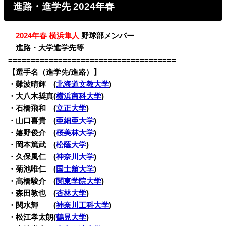
進路・進学先 2024年春
・
2024年春 横浜隼人
野球部メンバー
・
進路・大学進学先等
=====================================
【選手名（進学先/進路）】
・難波晴輝 (
北海道文教大学
)
・大八木奨真(
横浜商科大学
)
・石橋飛和 (
立正大学
)
・山口喜貴 (
亜細亜大学
)
・嬉野俊介 (
桜美林大学
)
・岡本篤武 (
松蔭大学
)
・久保風仁 (
神奈川大学
)
・菊池唯仁 (
国士舘大学
)
・髙橋駿介 (
関東学院大学
)
・森田敦也 (
杏林大学
)
・関水輝 (
神奈川工科大学
)
・松江孝太朗(
鶴見大学
)