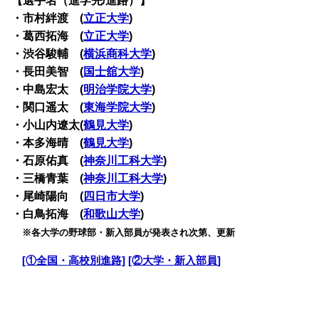
【選手名（進学先/進路）】
・市村絆渡 (
立正大学
)
・葛西拓海 (
立正大学
)
・渋谷駿輔 (
横浜商科大学
)
・長田美智 (
国士舘大学
)
・中島宏太 (
明治学院大学
)
・関口遥太 (
東海学院大学
)
・小山内遼太(
鶴見大学
)
・本多海晴 (
鶴見大学
)
・石原佑真 (
神奈川工科大学
)
・三橋青葉 (
神奈川工科大学
)
・尾崎陽向 (
四日市大学
)
・白鳥拓海 (
和歌山大学
)
・
※各大学の野球部・新入部員が発表され次第、更新
・
[①全国・高校別進路]
[②大学・新入部員]