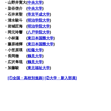
・山野井寛大(
中央大学
)
・染谷啓介 (
中央大学
)
・石井來聖 (
帝京平成大学
)
・清水駿斗 (
明治学院大学
)
・岩城匠海 (
明治学院大学
)
・岡元玲響 (
八戸学院大学
)
・小林蓮 (
東日本国際大学
)
・藤原雄輝 (
東日本国際大学
)
・小笠原瑛 (
松蔭大学
)
・長岡徹 (
鶴見大学
)
・広沢隼琉 (
鶴見大学
)
・加藤駿 (
東北福祉大学
)
・
[①全国・高校別進路]
[②大学・新入部員]