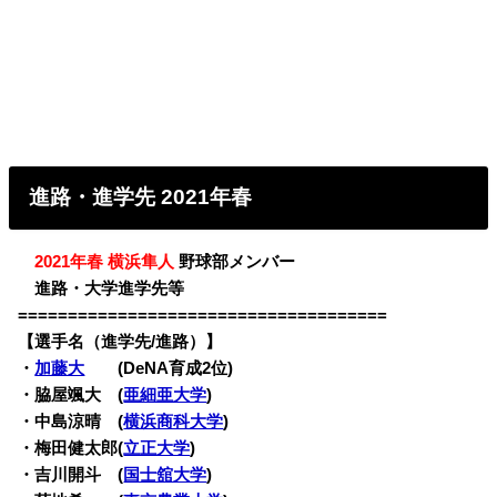
進路・進学先 2021年春
・
2021年春 横浜隼人
野球部メンバー
・
進路・大学進学先等
=====================================
【選手名（進学先/進路）】
・
加藤大
(DeNA育成2位)
・脇屋颯大 (
亜細亜大学
)
・中島涼晴 (
横浜商科大学
)
・梅田健太郎(
立正大学
)
・吉川開斗 (
国士舘大学
)