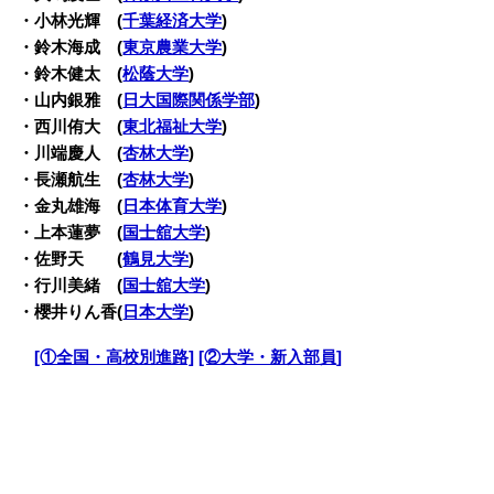
・小林光輝 (
千葉経済大学
)
・鈴木海成 (
東京農業大学
)
・鈴木健太 (
松蔭大学
)
・山内銀雅 (
日大国際関係学部
)
・西川侑大 (
東北福祉大学
)
・川端慶人 (
杏林大学
)
・長瀬航生 (
杏林大学
)
・金丸雄海 (
日本体育大学
)
・上本蓮夢 (
国士舘大学
)
・佐野天 (
鶴見大学
)
・行川美緒 (
国士舘大学
)
・櫻井りん香(
日本大学
)
・
[①全国・高校別進路]
[②大学・新入部員]