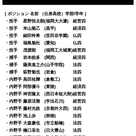
[ ポジション 名前 （出身高校）学部/学年 ]
・投手 星野恒太朗(福岡大大濠) 経営四
・投手 米山魁乙 (昌平) 経済四
・投手 細田怜希 (世田谷学園) 仏四
・投手 福島魁杜 (愛知) 仏四
・投手 茂渡朗 (福岡工大城東)経営四
・捕手 岩本皓多 (関西) 経済四
・捕手 薩美進之介(山手学院) 法四
・捕手 荻野魁也 (岩倉) 法四
・内野手 高田祐輝 (倉敷工) 法四
・内野手 阿部優斗 (東陵) 経済四
・内野手 神宮隆太 (西日本短大附)経営四
・内野手 藤原涼雅 (学法石川) 経営四
・内野手 藤村光政 (京都外大西) 法四
・内野手 池上歩 (崇徳) 法四
・外野手 大森廉也 (市立船橋) 法四
・外野手 橋口采生 (日大豊山) 法四