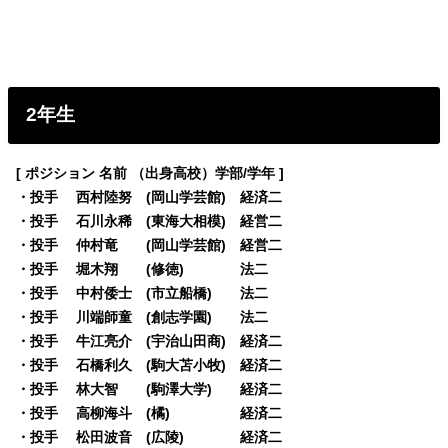
2年生
[ ポジション 名前 （出身高校）学部/学年 ]
・投手 西村陸努 (岡山学芸館) 経済二
・投手 石川永稀 (東海大相模) 経営二
・投手 仲村竜 (岡山学芸館) 経営二
・投手 堀木翔 (修徳) 法二
・投手 中村倭士 (市立船橋) 法二
・投手 川端師童 (創志学園) 法二
・投手 牛江亮介 (宇治山田商) 経済二
・投手 石橋利久 (駒大苫小牧) 経済二
・投手 林大智 (駒澤大学) 経済二
・投手 高柳海斗 (橘) 経済二
・投手 松田波音 (広陵) 経済二