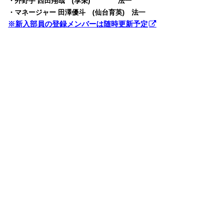
・外野手 西田翔哉 (享栄) 法一
・マネージャー 田澤優斗 (仙台育英) 法一
※新入部員の登録メンバーは随時更新予定