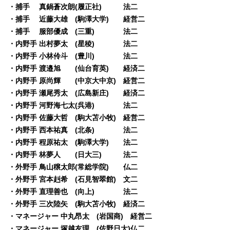
・捕手 真鍋蒼次朗(履正社) 法二
・捕手 近藤大雄 (駒澤大学) 経営二
・捕手 服部優成 (三重) 法二
・内野手 出村夢太 (星稜) 法二
・内野手 小林伶斗 (豊川) 法二
・内野手 渡邉旭 (仙台育英) 経済二
・内野手 原尚輝 (中京大中京) 経営二
・内野手 瀬尾秀太 (広島新庄) 経済二
・内野手 河野海七太(呉港) 法二
・内野手 佐藤大哲 (駒大苫小牧) 経営二
・内野手 西本祐真 (北条) 法二
・内野手 程原祐太 (駒澤大学) 法二
・内野手 林夢人 (日大三) 法二
・外野手 鳥山穣太郎(常総学院) 仏二
・外野手 宮本赳希 (石見智翠館) 文二
・外野手 直理善也 (向上) 法二
・外野手 三次陸矢 (駒大苫小牧) 経済二
・マネージャー 中丸昂太 (岩国商) 経営二
・マネージャー 塚越友理 (佐野日大)仏二