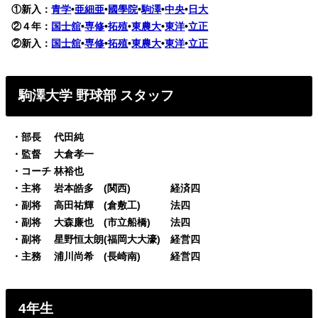
①新入：
青学
•
亜細亜
•
國學院
•
駒澤
•
中央
•
日大
②４年：
国士舘
•
専修
•
拓殖
•
東農大
•
東洋
•
立正
②新入：
国士舘
•
専修
•
拓殖
•
東農大
•
東洋
•
立正
駒澤大学 野球部 スタッフ
・部長 代田純
・監督 大倉孝一
・コーチ 林裕也
・主将 岩本皓多 (関西) 経済四
・副将 高田祐輝 (倉敷工) 法四
・副将 大森廉也 (市立船橋) 法四
・副将 星野恒太朗(福岡大大濠) 経営四
・主務 浦川尚希 (長崎南) 経営四
4年生