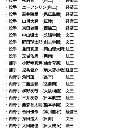
・投手 松村青 (向上) 経済三
・投手 エーアンリン(向上) 経済三
・投手 高井駿丞 (県広島商) 経済三
・投手 山川大輝 (広陵) 経営三
・投手 東田健臣 (西脇工) 経済三
・投手 中山颯太 (筑陽学園) 文三
・投手 野田球太郎(創志学園) 文三
・投手 兼田真里 (岡山理大附)法三
・投手 玉城佑馬 (興南) 法三
・捕手 小野寺真輝(仙台育英) 法三
・捕手 兒島健介 (駒大苫小牧)経営三
・内野手 角田蓮 (昌平) 法三
・内野手 工藤波音 (弘前南) 法三
・内野手 柳野友哉 (大阪桐蔭) 文三
・内野手 平井友弥 (日本航空) 法三
・内野手 藤森育太朗(熊本学園) 文三
・内野手 合田優作 (旭川龍谷) 経営三
・内野手 深田遥人 (日向) 文三
・内野手 太田陽也 (日大櫻丘) 法三