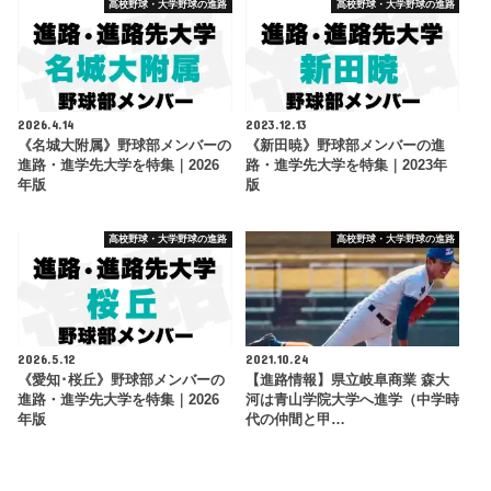
高校野球・大学野球の進路
高校野球・大学野球の進路
2026.4.14
2023.12.13
《名城大附属》野球部メンバーの
《新田暁》野球部メンバーの進
進路・進学先大学を特集｜2026
路・進学先大学を特集｜2023年
年版
版
高校野球・大学野球の進路
高校野球・大学野球の進路
2026.5.12
2021.10.24
《愛知･桜丘》野球部メンバーの
【進路情報】県立岐阜商業 森大
進路・進学先大学を特集｜2026
河は青山学院大学へ進学（中学時
年版
代の仲間と甲…