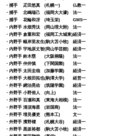
・捕手 疋田悠真 (札幌一) 仏教一
・捕手 北嶋瑞己 (福岡大大濠) 法一
・捕手 花輪和冴 (埼玉栄) GMS一
・内野手 水畑秀汰 (岡山理大附) 法一
・内野手 倉重和宏 (福岡工大城東)経済一
・内野手 幅岸里友生(駒大苫小牧) 経済一
・内野手 宇地原丈智(岡山学芸館) 経済一
・内野手 鈴木塁 (大阪桐蔭) 法一
・内野手 仲井慎 (下関国際) 法一
・内野手 太田圭哉 (加藤学園) 経済一
・外野手 大根田拓也(駒澤大学) 経営一
・外野手 網治晃佑 (筑陽学園) 経済一
・外野手 小野侑人 (向上) 法一
・外野手 百瀬和真 (東海大相模) 法一
・外野手 清須海星 (岩国商) 法一
・外野手 増見優吏 (熊本工) 文一
・外野手 濱野櫂 (札幌大谷) 経済一
・外野手 黒坂裕都 (駒大苫小牧) 経済一