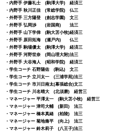
・内野手 伊藤礼士 (駒澤大学) 経済三
・内野手 秋川正佳 (常総学院) 仏三
・外野手 三方陽登 (創志学園) 文三
・外野手 弘岡渉 (岩国商) 法三
・外野手 山下学倖 (駒大苫小牧)経済三
・外野手 原田拓海 (瀬戸内) 仏三
・外野手 駒場優太 (駒澤大学) 経済三
・外野手 河野世奈 (岡山理大附)法三
・外野手 大谷海人 (昭和学院) 経済三
・学生コーチ 石野陽佑 (駒込) 文三
・学生コーチ 立川太一 (三浦学苑)法三
・学生コーチ 市川日南太(幕張総合)文三
・学生コーチ 川名晴大 (北須磨) 経営三
・マネージャー 平澤太一 (駒大苫小牧) 経営三
・マネージャー 津司大輔 (新田) 法三
・マネージャー 橋本真緒 (柏陵) 法三
・マネージャー 菊地脩平 (向上) 法三
・マネージャー 鈴木莉子 (八王子)法三