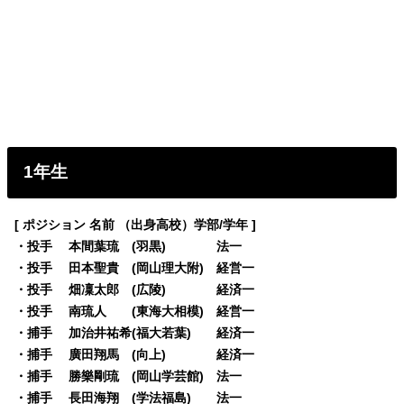
1年生
[ ポジション 名前 （出身高校）学部/学年 ]
・投手 本間葉琉 (羽黒) 法一
・投手 田本聖貴 (岡山理大附) 経営一
・投手 畑凜太郎 (広陵) 経済一
・投手 南琉人 (東海大相模) 経営一
・捕手 加治井祐希(福大若葉) 経済一
・捕手 廣田翔馬 (向上) 経済一
・捕手 勝樂剛琉 (岡山学芸館) 法一
・捕手 長田海翔 (学法福島) 法一