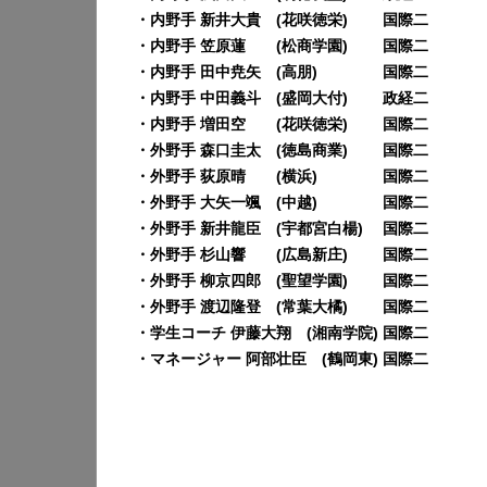
・内野手 新井大貴 (花咲徳栄) 国際二
・内野手 笠原蓮 (松商学園) 国際二
・内野手 田中尭矢 (高朋) 国際二
・内野手 中田義斗 (盛岡大付) 政経二
・内野手 増田空 (花咲徳栄) 国際二
・外野手 森口圭太 (徳島商業) 国際二
・外野手 荻原晴 (横浜) 国際二
・外野手 大矢一颯 (中越) 国際二
・外野手 新井龍臣 (宇都宮白楊) 国際二
・外野手 杉山響 (広島新庄) 国際二
・外野手 柳京四郎 (聖望学園) 国際二
・外野手 渡辺隆登 (常葉大橘) 国際二
・学生コーチ 伊藤大翔 (湘南学院) 国際二
・マネージャー 阿部壮臣 (鶴岡東) 国際二