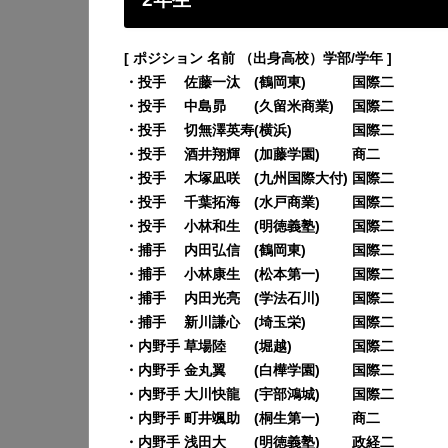
[ ポジション 名前 （出身高校）学部/学年 ]
・投手 佐藤一汰 (鶴岡東) 国際二
・投手 中島昴 (久留米商業) 国際二
・投手 切無澤英寿(横浜) 国際二
・投手 酒井翔輝 (加藤学園) 商二
・投手 木塚凪咲 (九州国際大付) 国際二
・投手 千葉拓海 (水戸商業) 国際二
・投手 小林和生 (明徳義塾) 国際二
・捕手 内田弘信 (鶴岡東) 国際二
・捕手 小林康生 (松本第一) 国際二
・捕手 内田光亮 (学法石川) 国際二
・捕手 新川謙心 (埼玉栄) 国際二
・内野手 草場陸 (堀越) 国際二
・内野手 金丸翼 (白樺学園) 国際二
・内野手 大川快龍 (宇部鴻城) 国際二
・内野手 町井颯助 (桐生第一) 商二
・内野手 浅田大 (明徳義塾) 政経二