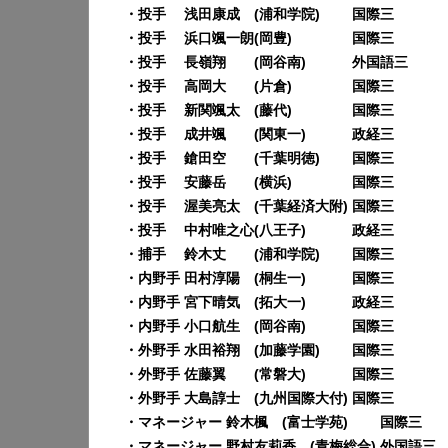
・投手 浅田康成 (浦和学院) 国際三
・投手 浜口颯一朗(岡豊) 国際三
・投手 長嶺翔 (岡谷南) 外国語三
・投手 高岡大 (片倉) 国際三
・投手 新関颯太 (藤代) 国際三
・投手 成井颯 (関東一) 政経三
・投手 鎗田空 (千葉明徳) 国際三
・投手 安藤岳 (横浜) 国際三
・投手 渥美亮太 (千葉経済大附) 国際三
・投手 中村唯之心(八王子) 政経三
・捕手 鈴木丈 (浦和学院) 国際三
・内野手 田村淳陽 (桐生一) 国際三
・内野手 宮下晴気 (拓大一) 政経三
・内野手 小口航生 (岡谷南) 国際三
・外野手 水田裕翔 (加藤学園) 国際三
・外野手 佐藤翼 (常磐大) 国際三
・外野手 大島諄士 (九州国際大付) 国際三
・マネージャー 鈴木楓 (富士学苑) 国際三
・マネージャー 野村友莉香 (青梅総合) 外国語三