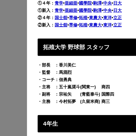
①４年：
青学
•
亜細亜
•
國學院
•
駒澤
•
中央
•
日大
①新入：
青学
•
亜細亜
•
國學院
•
駒澤
•
中央
•
日大
②４年：
国士舘
•
専修
•
拓殖
•
東農大
•
東洋
•
立正
②新入：
国士舘
•
専修
•
拓殖
•
東農大
•
東洋
•
立正
拓殖大学 野球部 スタッフ
・部長 ：香川美仁
・監督 ：馬淵烈
・コーチ：佃勇典
・主将 ：五十嵐奨斗(関東一) 商四
・副将 ：宗祐矢 (青藍泰斗) 国際四
・主務 ：今村拓夢 (久留米商) 商三
4年生