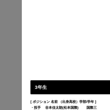
3年生
[ ポジション 名前 （出身高校）学部/学年 ]
・投手 谷本佳太朗(松本国際) 国際三