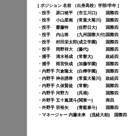
[ ポジション 名前 （出身高校）学部/学年 ]
・投手 原口稜平 (市立川口) 国際四
・投手 小山星南 (常葉大菊川) 国際四
・投手 齋藤怜 (佐野日大) 国際四
・投手 内山将 (九州国際大付)国際四
・投手 村田栄太郎(成立学園) 国際四
・投手 岡野祥大 (藤代) 国際四
・捕手 清水裕成 (常磐大) 政経四
・捕手 雨宮快成 (加藤学園) 国際四
・内野手 宍倉隆太 (白樺学園) 国際四
・内野手 神谷誘希 (常葉大菊川) 政経四
・内野手 久保賢徒 (常磐) 国際四
・内野手 河野力 (呉港) 国際四
・外野手 五十嵐奨斗(関東一) 商四
・外野手 宗裕矢 (青藍泰斗) 国際四
・マネージャー 内藤未来 (流経大柏) 国際四