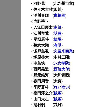
・河野晃 (北九州市立)
・佐々木大雅(田川)
・瀧川春輝 (
東福岡
)
＜内野手＞
・入江田慶太(
南筑
)
・江川帝鷲 (
明豊
)
・尾畑辰斗 (
飯塚
)
・菊武大翔 (
有明
)
・瀬戸島颯 (
久留米商業
)
・塚原啓太 (中村三陽)
・中島快 (
八女学院
)
・西岡晃造 (
西短大付
)
・野元銀河 (大和青藍)
・春田周音 (太良)
・平野蒼斗 (
れいめい
)
・松田淳之介(
飯塚
)
・山口太志 (
飯塚
)
・湯村剩 (武雄)