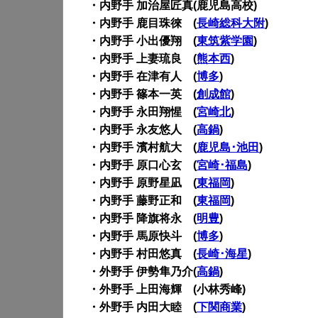
・内野手 加治屋匠真(鹿児島高校)
・内野手 鹿目珠徠 (
長崎総科大附
)
・内野手 小出優翔 (
東筑紫学園
)
・内野手 上妻琉良 (
熊本西
)
・内野手 在津有人 (
博多
)
・内野手 篠本一英 (
創成館
)
・内野手 永田翔惺 (
宮崎北
)
・内野手 永友悠人 (
高鍋
)
・内野手 濱村航大 (
鹿児島･池田
)
・内野手 原口心玄 (
宮崎･福島
)
・内野手 原野星凪 (
東福岡
)
・内野手 藤野正和 (
東福岡
)
・内野手 降旗将永 (
明豊
)
・内野手 馬原快斗 (
博多
)
・内野手 村田悠真 (
長崎･海星
)
・外野手 伊勢隼乃介(
高鍋
)
・外野手 上田海輝 (小林秀峰)
・外野手 内田大睦 (
下関商業
)