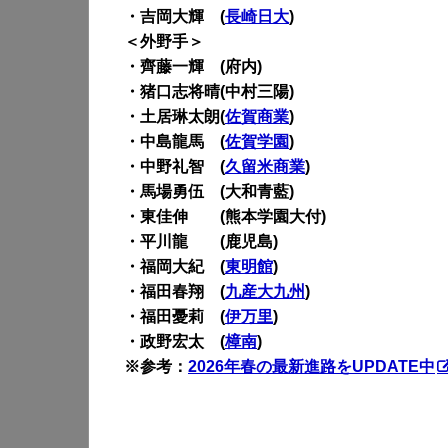
・吉岡大輝 (
長崎日大
)
＜外野手＞
・齊藤一輝 (府内)
・猪口志将晴(中村三陽)
・土居琳太朗(
佐賀商業
)
・中島龍馬 (
佐賀学園
)
・中野礼智 (
久留米商業
)
・馬場勇伍 (大和青藍)
・東佳伸 (熊本学園大付)
・平川龍 (鹿児島)
・福岡大紀 (
東明館
)
・福田春翔 (
九産大九州
)
・福田憂莉 (
伊万里
)
・政野宏太 (
樟南
)
※参考：
2026年春の最新進路をUPDATE中