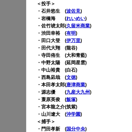
＜投手＞
・石井悠生 (
波佐見
)
・岩橋海 (
れいめい
)
・佐竹琥太郎(
久留米商業
)
・渋田幸裕 (
有明
)
・田口大登 (
伊万里
)
・田代大翔 (龍谷)
・寺田侑生 (大和青藍)
・中野太陽 (延岡星雲)
・中山裕貴 (白石)
・西島凪哉 (
文徳
)
・本田孝太郎(
唐津商業
)
・源志優 (
九産大九州
)
・蓑原英俊 (
飯塚
)
・宮本龍之介(筑紫)
・山川遼大 (
沖学園
)
＜捕手＞
・門田孝新 (
国分中央
)