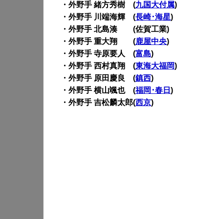
・外野手 緒方秀樹 (
九国大付属
)
・外野手 川端海輝 (
長崎･海星
)
・外野手 北島湊 (佐賀工業)
・外野手 重大翔 (
鹿屋中央
)
・外野手 寺原要人 (
富島
)
・外野手 西村真翔 (
東海大福岡
)
・外野手 原田慶良 (
鎮西
)
・外野手 横山颯也 (
福岡･春日
)
・外野手 吉松麟太郎(
西京
)