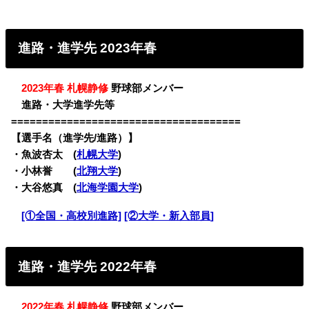
進路・進学先 2023年春
・
2023年春 札幌静修
野球部メンバー
・
進路・大学進学先等
=====================================
【選手名（進学先/進路）】
・
魚波杏太 (
札幌大学
)
・小林誉 (
北翔大学
)
・大谷悠真 (
北海学園大学
)
・
[①全国・高校別進路]
[②大学・新入部員]
進路・進学先 2022年春
・
2022年春 札幌静修
野球部メンバー