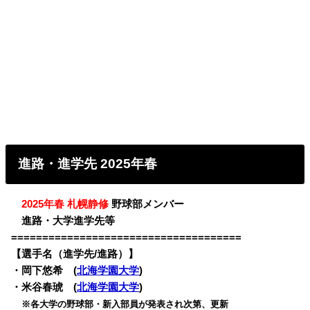
進路・進学先 2025年春
・
2025年春 札幌静修
野球部メンバー
・
進路・大学進学先等
=====================================
【選手名（進学先/進路）】
・岡下悠希 (
北海学園大学
)
・米谷春琥 (
北海学園大学
)
・
※各大学の野球部・新入部員が発表され次第、更新