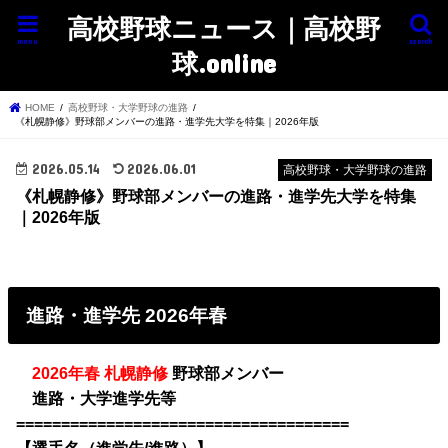
高校野球ニュース｜高校野
menu
search
球.online
HOME
高校野球・大学野球の進路
《札幌静修》野球部メンバーの進路・進学先大学を特集｜2026年版
2026.05.14
2026.06.01
高校野球・大学野球の進路
《札幌静修》野球部メンバーの進路・進学先大学を特集
｜2026年版
進路・進学先 2026年春
・
2026年春 札幌静修
野球部メンバー
・
進路・大学進学先等
=====================================