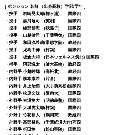
[ ポジション 名前 （出身高校）学部/学年 ]
・投手 岩崎晃太郎(柳ヶ浦) 国際四
・投手 黒河竜司 (英明) 国際四
・投手 綾部郁海 (我孫子) 国際四
・投手 山越健司 (千葉明徳) 国際四
・投手 和田流希哉(常総学院) 政経四
・投手 児島由伸 (杵築) 国際四
・投手 板倉大和 (日本ウェルネス筑北) 国際四
・捕手 阿部颯太 (健大高崎) 政経四
・内野手 小越岬輝 (高松北) 政経四
・内野手 柳本康希 (片倉) 国際四
・内野手 井上治樹 (大手前高松)国際四
・内野手 松原文汰 (阪南大) 国際四
・外野手 古澤怜大 (明徳義塾) 国際四
・外野手 大城虎太郎(杵築) 国際四
・外野手 竹花裕人 (鶴岡東) 政経四
・外野手 高部裕也 (千葉経済大付)商四
・外野手 折田怜 (松山聖陵) 国際四