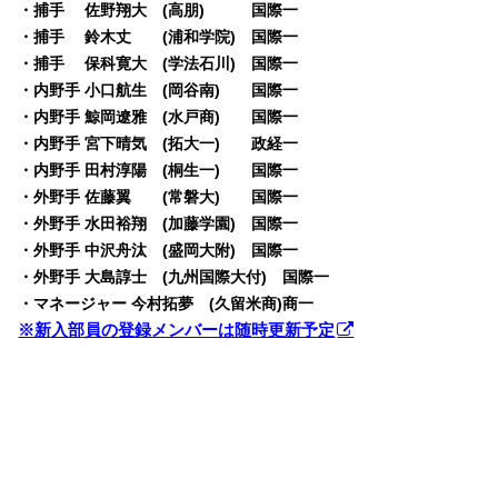
・捕手 佐野翔大 (高朋) 国際一
・捕手 鈴木丈 (浦和学院) 国際一
・捕手 保科寛大 (学法石川) 国際一
・内野手 小口航生 (岡谷南) 国際一
・内野手 鯨岡遼雅 (水戸商) 国際一
・内野手 宮下晴気 (拓大一) 政経一
・内野手 田村淳陽 (桐生一) 国際一
・外野手 佐藤翼 (常磐大) 国際一
・外野手 水田裕翔 (加藤学園) 国際一
・外野手 中沢舟汰 (盛岡大附) 国際一
・外野手 大島諄士 (九州国際大付) 国際一
・マネージャー 今村拓夢 (久留米商)商一
※新入部員の登録メンバーは随時更新予定