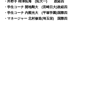
・外野手 柿澤拓海 (拓大一) 政経四
・学生コーチ 開地剛大 (宮崎日大)政経四
・学生コーチ 内囿光大 (平塚学園)国際四
・マネージャー 北村修造(埼玉栄) 国際四