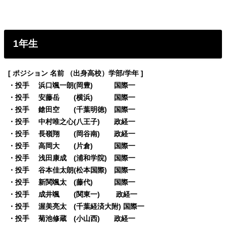
1年生
[ ポジション 名前 （出身高校）学部/学年 ]
・投手 浜口颯一朗(岡豊) 国際一
・投手 安藤岳 (横浜) 国際一
・投手 鎗田空 (千葉明徳) 国際一
・投手 中村唯之心(八王子) 政経一
・投手 長嶺翔 (岡谷南) 政経一
・投手 高岡大 (片倉) 国際一
・投手 浅田康成 (浦和学院) 国際一
・投手 谷本佳太朗(松本国際) 国際一
・投手 新関颯太 (藤代) 国際一
・投手 成井颯 (関東一) 政経一
・投手 渥美亮太 (千葉経済大附) 国際一
・投手 菊池修蔵 (小山西) 政経一