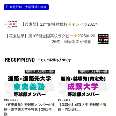
高校野球・大学野球の進路
【兵庫県】21世紀枠推薦校
センバツ2027年
【花園結果】第105回全国高校ラグビー
2025年-20
26年｜桐蔭学園が優勝！
RECOMMEND
こちらの記事も人気です。
高校野球・大学野球の進路
高校野球・大学野球の進路
2026.4.28
2026.8.1
《東奥義塾》野球部メンバーの進
【就職先】成蹊大学 野球部
進
路・進学先大学を特集｜2026年
路・内定会社…
版