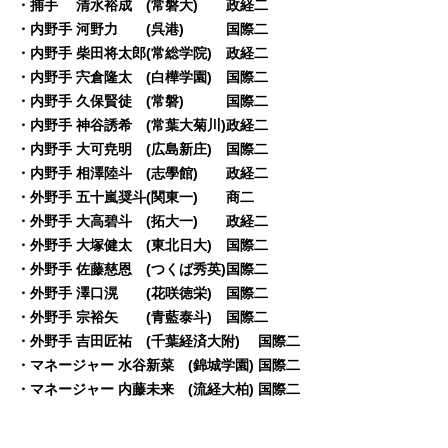
・捕手 清水裕成 (常磐大) 政経二
・内野手 河野力 (呉港) 国際二
・内野手 柴田将太郎(常総学院) 政経二
・内野手 宍倉隆太 (白樺学園) 国際二
・内野手 久保賢徒 (常磐) 国際二
・内野手 神谷誘希 (常葉大菊川)政経二
・内野手 大可尭明 (広島新庄) 国際二
・内野手 相澤陸斗 (志學館) 政経二
・外野手 五十嵐奨斗(関東一) 商二
・外野手 大高碧斗 (拓大一) 政経二
・外野手 大塚健太 (東北日大) 国際二
・外野手 佐藤慈恩 (つくば秀英)国際二
・外野手 澤口滉 (花咲徳栄) 国際二
・外野手 宗裕矢 (青藍泰斗) 国際二
・外野手 吉田匠祐 (千葉経済大附) 国際二
・マネージャー 水谷新菜 (錦城学園) 国際二
・マネージャー 内藤未来 (流経大柏) 国際二