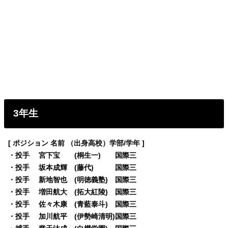
3年生
[ ポジション 名前 （出身高校）学部/学年 ]
・投手 宮下宝 (桐生一) 国際三
・投手 坂本成輝 (藤代) 国際三
・投手 新地智也 (明徳義塾) 国際三
・投手 増田航大 (拓大紅陵) 国際三
・投手 佐々木康 (青藍泰斗) 国際三
・投手 加川航平 (伊勢崎清明)国際三