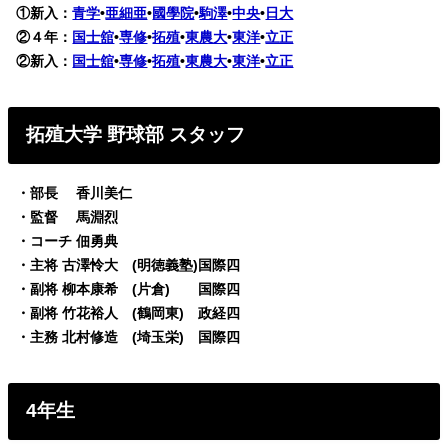
①新入：
青学
•
亜細亜
•
國學院
•
駒澤
•
中央
•
日大
②４年：
国士舘
•
専修
•
拓殖
•
東農大
•
東洋
•
立正
②新入：
国士舘
•
専修
•
拓殖
•
東農大
•
東洋
•
立正
拓殖大学 野球部 スタッフ
・部長 香川美仁
・監督 馬淵烈
・コーチ 佃勇典
・主将 古澤怜大 (明徳義塾)国際四
・副将 柳本康希 (片倉) 国際四
・副将 竹花裕人 (鶴岡東) 政経四
・主務 北村修造 (埼玉栄) 国際四
4年生