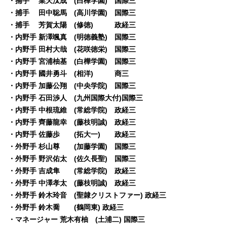
・捕手 業天汰成 (白樺学園) 国際三
・捕手 田中聡馬 (高川学園) 国際三
・捕手 芳賀太陽 (修徳) 政経三
・内野手 新澤颯真 (明徳義塾) 国際三
・内野手 田村大哉 (花咲徳栄) 国際三
・内野手 宮浦柚基 (白樺学園) 国際三
・内野手 國井勇斗 (相洋) 商三
・内野手 加藤公翔 (中央学院) 国際三
・内野手 石田渉人 (九州国際大付)国際三
・内野手 中根琉維 (常総学院) 政経三
・内野手 齊藤龍幸 (藤枝明誠) 政経三
・内野手 佐藤歩 (拓大一) 政経三
・外野手 杉山尊 (加藤学園) 国際三
・外野手 野沢佑太 (佐久長聖) 国際三
・外野手 吉成隼 (常総学院) 政経三
・外野手 中澤孝太 (藤枝明誠) 政経三
・外野手 鈴木玲音 (聖隷クリストファー) 政経三
・外野手 鈴木喬 (鶴岡東) 政経三
・マネージャー 荒木有柚 (土浦二) 国際三