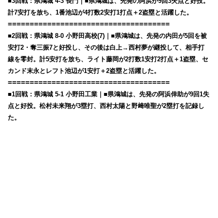
■3回戦：県鴻城 4-3 長門｜■県鴻城は、先発の阿浜が9回3失点と好投。
計7安打を放ち、1番池辺が4打数2安打1打点＋2盗塁と活躍した。
=====================================
■2回戦：県鴻城 8-0 小野田高校(7)｜■県鴻城は、先発の内田が5回を被
安打2・奪三振7と好投し、その後は白上→西村夢が継投して、相手打
線を零封。計5安打を放ち、ライト藤岡が2打数1安打2打点＋1盗塁、セ
カンド末永とレフト池辺が1安打＋2盗塁と活躍した。
=====================================
■1回戦：県鴻城 5-1 小野田工業｜■県鴻城は、先発の阿浜倖助が9回1失
点と好投。松村未来翔が3塁打、西村太陽と野﨑唯聖が2塁打を記録し
た。