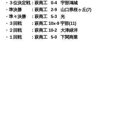
・３位決定戦：萩商工
0
0-4
o
宇部鴻城
・準決勝 ：萩商工
0
2-9
o
山口県桜ヶ丘(7)
・準々決勝 ：萩商工
0
5-3
o
光
・３
回戦 ：萩商工 10x-9 宇部(11)
・２回戦 ：萩商工 10-2
o
大津緑洋
・１回戦 ：萩商工
0
5-0
o
下関商業