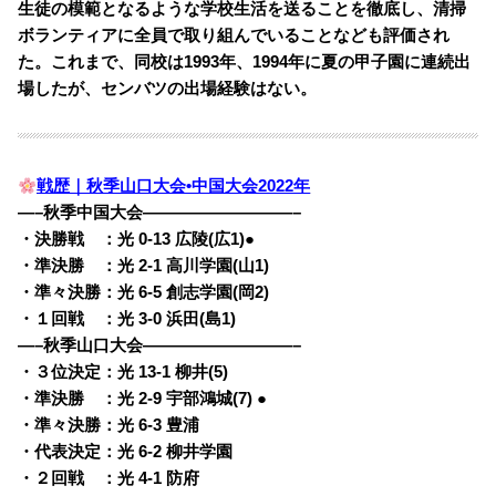
生徒の模範となるような学校生活を送ることを徹底し、清掃
ボランティアに全員で取り組んでいることなども評価され
た。これまで、同校は1993年、1994年に夏の甲子園に連続出
場したが、センバツの出場経験はない。
戦歴｜秋季山口大会•中国大会2022年
—–秋季中国大会—————————–
・決勝戦 ：光 0-13 広陵(広1)●
・準決勝 ：光 2-1 高川学園(山1)
・準々決勝：光 6-5 創志学園(岡2)
・１回戦 ：光 3-0 浜田(島1)
—–秋季山口大会—————————–
・３位決定：光 13-1 柳井(5)
・準決勝 ：光 2-9 宇部鴻城(7) ●
・準々決勝：光 6-3 豊浦
・代表決定：光 6-2 柳井学園
・２回戦 ：光 4-1 防府