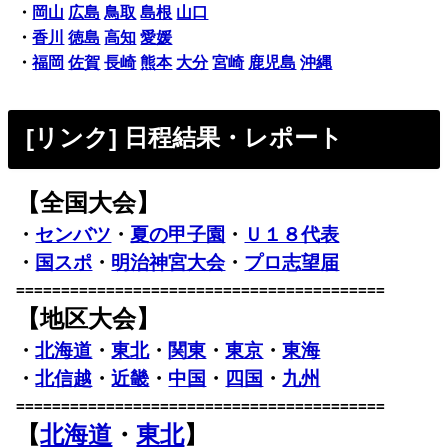
・
岡山
広島
鳥取
島根
山口
・
香川
徳島
高知
愛媛
・
福岡
佐賀
長崎
熊本
大分
宮崎
鹿児島
沖縄
[リンク] 日程結果・レポート
【全国大会】
・
センバツ
・
夏の甲子園
・
Ｕ１８代表
・
国スポ
・
明治神宮大会
・
プロ志望届
=========================================
【地区大会】
・
北海道
・
東北
・
関東
・
東京
・
東海
・
北信越
・
近畿
・
中国
・
四国
・
九州
=========================================
【
北海道
・
東北
】