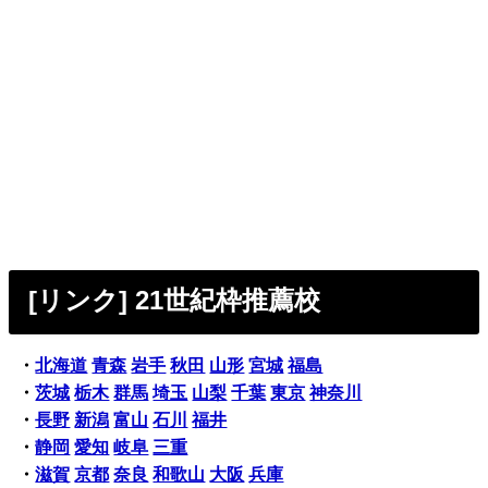
[リンク] 21世紀枠推薦校
・
北海道
青森
岩手
秋田
山形
宮城
福島
・
茨城
栃木
群馬
埼玉
山梨
千葉
東京
神奈川
・
長野
新潟
富山
石川
福井
・
静岡
愛知
岐阜
三重
・
滋賀
京都
奈良
和歌山
大阪
兵庫