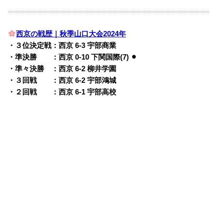
西京の戦歴｜秋季山口大会2024年
・３位決定戦：西京 6-3 宇部商業
・準決勝 ：西京 0-10 下関国際(7) ⚫︎
・準々決勝 ：西京 6-2 柳井学園
・３回戦 ：西京 6-2 宇部鴻城
・２回戦 ：西京 6-1 宇部高校