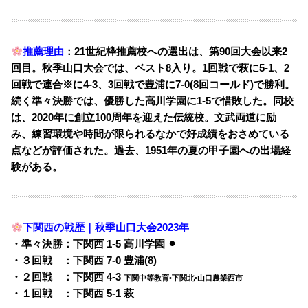
推薦理由
：21世紀枠推薦校への選出は、第90回大会以来2
回目。秋季山口大会では、ベスト8入り。1回戦で萩に5-1、2
回戦で連合※に4-3、3回戦で豊浦に7-0(8回コールド)で勝利。
続く準々決勝では、優勝した高川学園に1-5で惜敗した。同校
は、2020年に創立100周年を迎えた伝統校。文武両道に励
み、練習環境や時間が限られるなかで好成績をおさめている
点などが評価された。過去、1951年の夏の甲子園への出場経
験がある。
下関西の戦歴｜秋季山口大会2023年
・準々決勝：下関西 1-5 高川学園 ⚫︎
・３回戦 ：下関西 7-0 豊浦(8)
・２回戦 ：下関西 4-3
下関中等教育•下関北•山口農業西市
・１回戦 ：下関西 5-1 萩