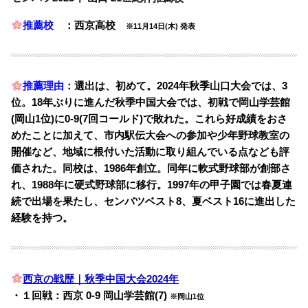
推薦校
：西京高校
※11月14日(木) 発表
推薦理由
：選出は、初めて。2024年秋季山口大会では、3
位。18年ぶりに進んだ秋季中国大会では、初戦で岡山学芸館
(岡山1位)に0-9(7回コールド)で敗れた。これら好成績をおさ
めたことに加えて、市内駅伝大会への参加や少年野球教室の
開催など、地域に根付いた活動に取り組んでいる点なども評
価された。同校は、1986年創立。同年に軟式野球部が創部さ
れ、1988年に硬式野球部に移行。1997年の甲子園では春夏連
続で出場を果たし、センバツベスト8、夏ベスト16に進出した
経験を持つ。
西京の戦歴｜秋季中国大会2024年
・１回戦：西京 0-9 岡山学芸館(7)
※岡山1位