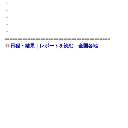
・
・
・
・
・
=========================================
日程・結果
｜
レポートを読む
｜
全国各地