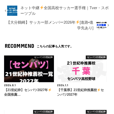
ネット中継
全国高校サッカー選手権｜Tver・スポ
ーツブル
【大分鶴崎】サッカー部メンバー2026年
[進路•進
学先あり]
RECOMMEND
こちらの記事も人気です。
センバツ21世紀枠
センバツ21世紀枠
2026.8.1
2026.1.1
【21世紀枠】センバツ2027年
【千葉県】21世紀枠推薦校
セ
全国推薦…
ンバツ2027年
センバツ21世紀枠
センバツ21世紀枠