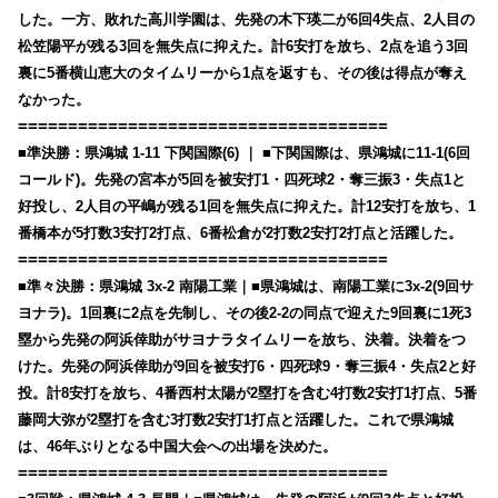
した。一方、敗れた高川学園は、先発の木下瑛二が6回4失点、2人目の
松笠陽平が残る3回を無失点に抑えた。計6安打を放ち、2点を追う3回
裏に5番横山恵大のタイムリーから1点を返すも、その後は得点が奪え
なかった。
=====================================
■準決勝：県鴻城 1-11 下関国際(6) ｜ ■下関国際は、県鴻城に11-1(6回
コールド)。先発の宮本が5回を被安打1・四死球2・奪三振3・失点1と
好投し、2人目の平嶋が残る1回を無失点に抑えた。計12安打を放ち、1
番橋本が5打数3安打2打点、6番松倉が2打数2安打2打点と活躍した。
=====================================
■準々決勝：県鴻城 3x-2 南陽工業｜■県鴻城は、南陽工業に3x-2(9回サ
ヨナラ)。1回裏に2点を先制し、その後2-2の同点で迎えた9回裏に1死3
塁から先発の阿浜倖助がサヨナラタイムリーを放ち、決着。決着をつ
けた。先発の阿浜倖助が9回を被安打6・四死球9・奪三振4・失点2と好
投。計8安打を放ち、4番西村太陽が2塁打を含む4打数2安打1打点、5番
藤岡大弥が2塁打を含む3打数2安打1打点と活躍した。これで県鴻城
は、46年ぶりとなる中国大会への出場を決めた。
=====================================