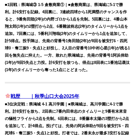
■1回戦：県鴻城③ 1-5 倉敷商業①｜■倉敷商業は、県鴻城に5-1で勝
利。計6安打を記録。4回裏に、3連続四球から1死満塁のチャンスを作
ると、9番角田陸(2年)の内野ゴロから1点を先制。5回裏には、4番山本
翔太郎(1年)の2塁打から2点、6番難波柊志(2年)のタイムリーから1点を
追加。7回裏には、5番利川翔哉(2年)のタイムリーから1点を追加して、
計5得点。投手陣は、先発の背番号1角田陸(2年)が8回を被安打6・四死
球0・奪三振9・失点1と好投し、2人目の背番号10中村心星(1年)が残る1
回を無失点に抑えた。一方、敗れた県鴻城は、先発の背番号1阿浜倖助
(1年)が9回5失点と力投。計6安打を放つも、得点は8回表に1番池辺晟汰
(1年)のタイムリーから奪った1点にとどまった。
戦歴 ｜秋季山口大会2025年
■3位決定戦：県鴻城 4-1 高川学園｜■県鴻城は、高川学園に4-1で勝
利。計8安打を放ち、2回表に7番内田幸志のタイムリーと9番有末來音
の犠牲フライから2点を先制。6回表には、8番藤本太陽の3塁打から2点
を追加して、計4得点。投げては、先発の阿浜倖助が9回を被安打6・四
死球6・奪三振5・失点1と好投。打者では、2番末永が最多3安打を記録