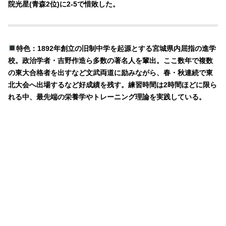
院光星(青森2位)に2-5で惜敗した。
特色：1892年創立の旧制中学を起源とする宮城県内屈指の進学
校。政治学者・吉野作造ら多数の著名人を輩出。ここ数年で複数
の東大合格者を出すなど文武両道に励みながら、春・秋連続で東
北大会へ出場するなど好成績を残す。練習時間は2時間ほどに限ら
れる中、最先端の栄養学やトレーニング理論を実践している。