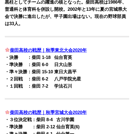
黒柱としてチームの躍進の核となった。柴田高校は1986年、
普通科と体育科を併設し開校。2002年と13年に夏の宮城県大
会で決勝に進出したが、甲子園出場はない。現在の野球部員
は33人。
柴田高校の戦歴｜秋季東北大会2020年
・決勝 ：
柴田 1-18
0
仙台育英
・準決勝 ：柴田 6-0
00
日大山形
・準々決勝：柴田 15-10 東日大昌平
・２回戦 ：柴田 6-2
00
八戸学院光星
・１回戦 ：柴田 7-2
0
0
学法石川
柴田高校の戦歴｜秋季宮城大会2020年
・３位決定戦：柴田 8-4
0
古川学園
・準決勝 ：柴田 2-12 仙台育英(6)
・準々決勝 ：柴田 6-1
0
仙台第一