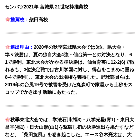
センバツ2021年 宮城県 21世紀枠推薦校
推薦校：
柴田高校
選出理由：
2020年の秋季宮城県大会では3位。県大会・
準々決勝は、夏の独自大会4強・仙台第一との対決となり、6-
1で勝利。東北大会がかかる準決勝は、仙台育英に12-2(6)で敗
れるも、3位決定戦では古川学園に対し、得点をこまめに重ね
8-4で勝利し、東北大会の出場権を獲得した。野球部員らは、
2019年の台風19号で被害を受けた丸森町で家屋から土砂をス
コップでかき出す活動にあたった。
秋季東北大会では、学法石川(福3)・八学光星(青1)・東日大
昌平(福1)・日大山形(山1)を撃破し初の決勝進出を果たすなど
など、「柴田旋風」を巻き起こした。エース谷木亮太は、大