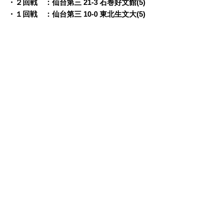
・２回戦 ：仙台第三 21-3 石巻好文館(5)
・１回戦 ：仙台第三 10-0 東北生文大(5)