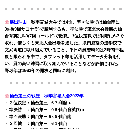
選出理由：
秋季宮城大会では4位。準々決勝では仙台南に
9x-8(9回サヨナラ)で勝利するも、準決勝で東北大会優勝の仙
台育英に0-9(7回コールド)で敗戦。3位決定戦では利府に6-7で
敗れ、惜しくも東北大会出場を逃した。県内屈指の進学校で
文武両道に取り組んでいること、平日の練習時間は2時間半程
度と限られる中で、タブレット等を活用してデータ分析を行
い、質の高い練習に取り組んでいることなどが評価された。
野球部は1963年の開校と同時に創部。
仙台第三の戦歴｜秋季宮城大会2022年
・３位決定：仙台第三
0
6-7 利府 ●
・準決勝 ：仙台第三
0
0-9 仙台育英(7) ●
・準々決勝：仙台第三 9x-8 仙台南
・３回戦 ：仙台第三
0
6-1 仙台