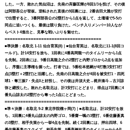
した。一方、敗れた気仙沼は、先発の斉藤匡輝が8回1/3を投げ、その後
は阿部吾公が登板。逆転された直後の9回裏には、2番吉田大雅が安打
で出塁すると、3番阿部吾公の2塁打から1点を返して、土壇場で5-5の
同点に追いつくも、最後は競り負けた。ベンチ入りメンバー10人なが
らベスト4進出と、見事な戦いぶりを魅せた。
=====================================
■準決勝：名取北 1-11 仙台育英(8)｜■仙台育英は、名取北に11-1(8回コ
ールド)。計14安打を放ち、1回表に4番高岡龍一のタイムリーから1点
を先制。2回表には、9番日高龍之介の2塁打と内野ゴロから2点を追加
し、序盤に主導権を握った。打者では、5番松本悠嗣が4打数3安打3打
点(3塁打＋2塁打)と活躍した。先発の日高龍之介が4回を被安打1・四死
球1・奪三振7・失点0と好投し、その後は井須大史→梶井湊斗→古川諒
弥と継投した。敗れた名取北は、計3安打にとどまり、得点は7回裏に4
番丸山諒太の2塁打から奪った1点にとどまった。
=====================================
■準々決勝：名取北 9-2 東北学院榴ヶ岡(7)｜■名取北は、計10安打を放
ち、1回裏に4番丸山諒太の内野ゴロ、5番齋一颯の3塁打、6番佐藤蒼真
の3塁打、相手失策から一挙4点を先制。続く2回裏には、押出四球、6
番佐藤蒼真のスクイズ、相手失策、8番髙橋祐丞のタイムリーから4点