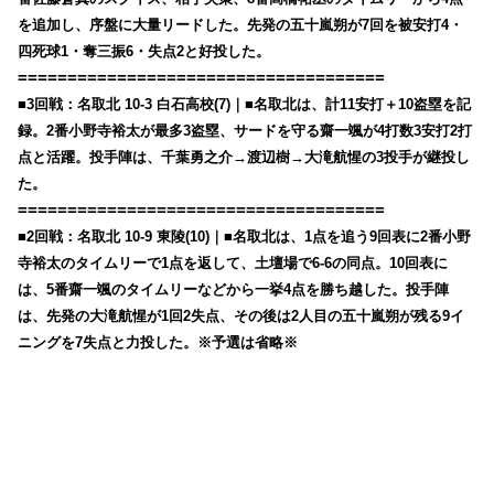
を追加し、序盤に大量リードした。先発の五十嵐朔が7回を被安打4・
四死球1・奪三振6・失点2と好投した。
=====================================
■3回戦：名取北 10-3 白石高校(7)｜■名取北は、計11安打＋10盗塁を記
録。2番小野寺裕太が最多3盗塁、サードを守る齋一颯が4打数3安打2打
点と活躍。投手陣は、千葉勇之介→渡辺樹→大滝航惺の3投手が継投し
た。
=====================================
■2回戦：名取北 10-9 東陵(10)｜■名取北は、1点を追う9回表に2番小野
寺裕太のタイムリーで1点を返して、土壇場で6-6の同点。10回表に
は、5番齋一颯のタイムリーなどから一挙4点を勝ち越した。投手陣
は、先発の大滝航惺が1回2失点、その後は2人目の五十嵐朔が残る9イ
ニングを7失点と力投した。※予選は省略※