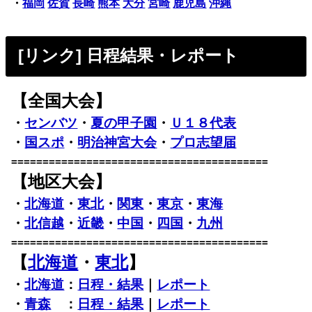
・
福岡
佐賀
長崎
熊本
大分
宮崎
鹿児島
沖縄
[リンク] 日程結果・レポート
【全国大会】
・
センバツ
・
夏の甲子園
・
Ｕ１８代表
・
国スポ
・
明治神宮大会
・
プロ志望届
=========================================
【地区大会】
・
北海道
・
東北
・
関東
・
東京
・
東海
・
北信越
・
近畿
・
中国
・
四国
・
九州
=========================================
【
北海道
・
東北
】
・
北海道
：
日程・結果
｜
レポート
・
青森
：
日程・結果
｜
レポート