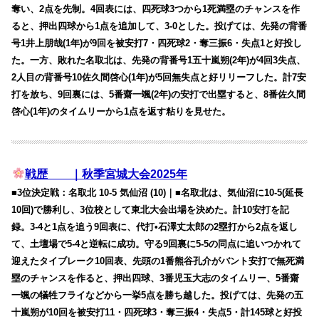
奪い、2点を先制。4回表には、四死球3つから1死満塁のチャンスを作
ると、押出四球から1点を追加して、3-0とした。投げては、先発の背番
号1井上朋哉(1年)が9回を被安打7・四死球2・奪三振6・失点1と好投し
た。一方、敗れた名取北は、先発の背番号1五十嵐朔(2年)が4回3失点、
2人目の背番号10佐久間啓心(1年)が5回無失点と好リリーフした。計7安
打を放ち、9回裏には、5番齋一颯(2年)の安打で出塁すると、8番佐久間
啓心(1年)のタイムリーから1点を返す粘りを見せた。
戦歴 ｜秋季宮城大会2025年
■3位決定戦：名取北 10-5 気仙沼 (10)｜■名取北は、気仙沼に10-5(延長
10回)で勝利し、3位校として東北大会出場を決めた。計10安打を記
録。3-4と1点を追う9回表に、代打•石澤丈太郎の2塁打から2点を返し
て、土壇場で5-4と逆転に成功。守る9回裏に5-5の同点に追いつかれて
迎えたタイブレーク10回表、先頭の1番熊谷孔介がバント安打で無死満
塁のチャンスを作ると、押出四球、3番児玉大志のタイムリー、5番齋
一颯の犠牲フライなどから一挙5点を勝ち越した。投げては、先発の五
十嵐朔が10回を被安打11・四死球3・奪三振4・失点5・計145球と好投