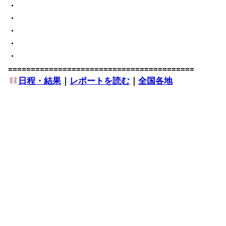
・
・
・
・
・
=========================================
日程・結果
｜
レポートを読む
｜
全国各地