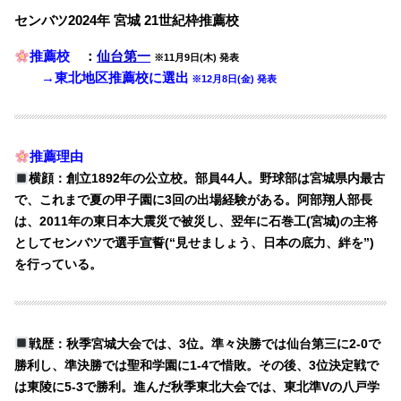
センバツ2024年 宮城 21世紀枠推薦校
推薦校
：
仙台第一
※11月9日(木) 発表
→東北地区推薦校に選出
※12月8日(金) 発表
推薦理由
横顔：創立1892年の公立校。部員44人。野球部は宮城県内最古
で、これまで夏の甲子園に3回の出場経験がある。阿部翔人部長
は、2011年の東日本大震災で被災し、翌年に石巻工(宮城)の主将
としてセンバツで選手宣誓(“見せましょう、日本の底力、絆を”)
を行っている。
戦歴：秋季宮城大会では、3位。準々決勝では仙台第三に2-0で
勝利し、準決勝では聖和学園に1-4で惜敗。その後、3位決定戦で
は東陵に5-3で勝利。進んだ秋季東北大会では、東北準Vの八戸学