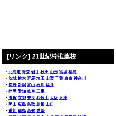
[リンク] 21世紀枠推薦校
・
北海道
青森
岩手
秋田
山形
宮城
福島
・
茨城
栃木
群馬
埼玉
山梨
千葉
東京
神奈川
・
長野
新潟
富山
石川
福井
・
静岡
愛知
岐阜
三重
・
滋賀
京都
奈良
和歌山
大阪
兵庫
・
岡山
広島
鳥取
島根
山口
・
香川
徳島
高知
愛媛