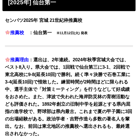
[2025年] 仙台第一
センバツ2025年 宮城 21世紀枠推薦校
推薦校
：仙台第一
※11月12日(火) 発表
推薦理由
：選出は、2年連続。2024年秋季宮城大会では、
ベスト8入り。県大会では、1回戦で仙台第三に3-1、2回戦で
東北高校に9-8(延長10回)で勝利。続く準々決勝で石巻工業に
3-4(延長10回)で惜敗した。練習時間が2時間ほどに限られる
中、選手主体で「対策ミーティング」を行うなどして好成績
をおさめた。また、津波で失われた海岸防災林の育樹活動な
ども評価された。1892年創立の旧制中学を起源とする県内屈
指の進学校で、野球部は県内最古。これまで夏の甲子園に3回
の出場経験がある。政治学者・吉野作造ら多数の著名人を輩
出。なお、前回は東北地区の推薦校へ選出されるも、最終選
出されなかった。