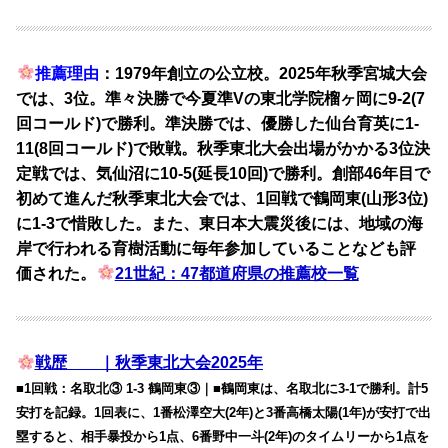
推薦理由
：1979年創立の公立校。2025年秋季宮城大会
では、3位。準々決勝で今夏準Vの東北学院榴ヶ岡に9-2(7
回コールド)で勝利。準決勝では、優勝した仙台育英に1-
11(8回コールド)で敗戦。秋季東北大会出場がかかる3位決
定戦では、気仙沼に10-5(延長10回)で勝利。創部46年目で
初めて進んだ秋季東北大会では、1回戦で鶴岡東(山形3位)
に1-3で惜敗した。また、東日本大震災後には、地域の海
岸で行われる育樹活動に毎年参加していることなども評
価された。
21世紀：47都道府県の推薦校一覧
戦歴 ｜秋季東北大会2025年
■1回戦：名取北③ 1-3 鶴岡東③｜■鶴岡東は、名取北に3-1で勝利。計5
安打を記録。1回表に、1番松澤空大(2年)と3番高橋太陽(1年)が安打で出
塁すると、相手暴投から1点、6番野中一斗(2年)のタイムリーから1点を