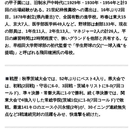
の甲子園には、旧制水戸中時代に1929年・1930年・1954年と計3
回の出場経験がある。21世紀枠推薦校への選出は、16年ぶり2回
目。1878年創立(県内最古)で、全国有数の進学校。昨春は東大15
人、京大7人、医学部医学科49人など。野球部は創部133年。現在
の部員は、1年生11人、2年生13人、マネジャー2人の計26人。平
日の練習時間は2時間程度で、狭いグランドを他部と共有する。な
お、早稲田大学野球部の初代監督で「学生野球の父(“一球入魂”を
提唱)」と呼ばれる飛田穂洲氏の母校。
戦歴：秋季茨城大会では、52年ぶりにベスト4入り。県大会で
は、初戦(2回戦)・守谷に6-0、3回戦・茨城キリストに9-0(7回コ
ールド)、準々決勝・常磐大高に1-0で勝利。続く準決勝では、関
東大会で4強入りした常総学院(茨城1位)に1-8(7回コールド)で敗
戦。最速141キロのエース小川永惺(2年)が、30イニング連続無失
点など3戦連続完封の活躍をみせ、快進撃を続けた。