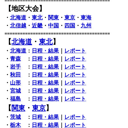
=========================================
【地区大会】
・
北海道
・
東北
・
関東
・
東京
・
東海
・
北信越
・
近畿
・
中国
・
四国
・
九州
=========================================
【
北海道
・
東北
】
・
北海道
：
日程・結果
｜
レポート
・
青森
：
日程・結果
｜
レポート
・
岩手
：
日程・結果
｜
レポート
・
秋田
：
日程・結果
｜
レポート
・
山形
：
日程・結果
｜
レポート
・
宮城
：
日程・結果
｜
レポート
・
福島
：
日程・結果
｜
レポート
【
関東
・
東京
】
・
茨城
：
日程・結果
｜
レポート
・
栃木
：
日程・結果
｜
レポート