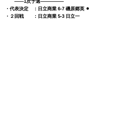
・・
——1次予選—————
・代表決定 ：日立商業 6-7 磯原郷英 ⚫︎
・２回戦 ：日立商業 5-3 日立一