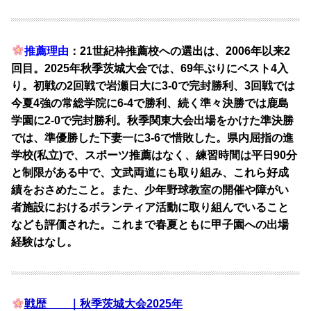
推薦理由
：21世紀枠推薦校への選出は、2006年以来2
回目。2025年秋季茨城大会では、69年ぶりにベスト4入
り。初戦の2回戦で岩瀬日大に3-0で完封勝利、3回戦では
今夏4強の常総学院に6-4で勝利、続く準々決勝では鹿島
学園に2-0で完封勝利。秋季関東大会出場をかけた準決勝
では、準優勝した下妻一に3-6で惜敗した。県内屈指の進
学校(私立)で、スポーツ推薦はなく、練習時間は平日90分
と制限がある中で、文武両道にも取り組み、これら好成
績をおさめたこと。また、少年野球教室の開催や障がい
者施設におけるボランティア活動に取り組んでいること
なども評価された。これまで春夏ともに甲子園への出場
経験はなし。
戦歴 ｜秋季茨城大会2025年