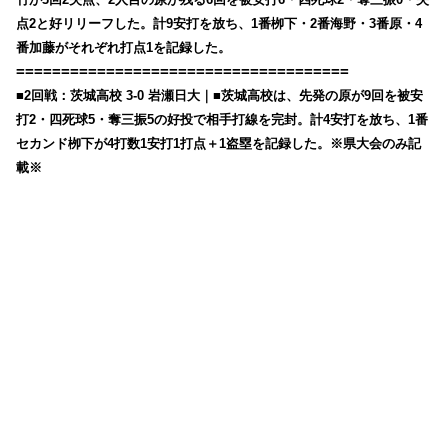
点2と好リリーフした。計9安打を放ち、1番栁下・2番海野・3番原・4
番加藤がそれぞれ打点1を記録した。
=====================================
■2回戦：茨城高校 3-0 岩瀬日大｜■茨城高校は、先発の原が9回を被安
打2・四死球5・奪三振5の好投で相手打線を完封。計4安打を放ち、1番
セカンド栁下が4打数1安打1打点＋1盗塁を記録した。※県大会のみ記
載※