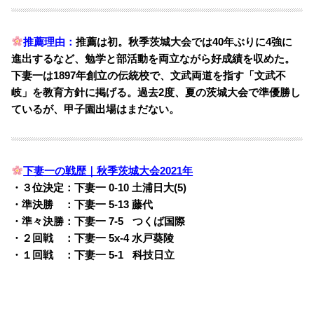
推薦理由：
推薦は初。秋季茨城大会では40年ぶりに4強に
進出するなど、勉学と部活動を両立ながら好成績を収めた。
下妻一は1897年創立の伝統校で、文武両道を指す「文武不
岐」を教育方針に掲げる。過去2度、夏の茨城大会で準優勝し
ているが、甲子園出場はまだない。
下妻一の戦歴｜秋季茨城大会2021年
・３位決定：下妻一 0-10 土浦日大(5)
・準決勝 ：下妻一 5-13 藤代
・準々決勝：下妻一 7-5
o
つくば国際
・２回戦 ：下妻一 5x-4 水戸葵陵
・１回戦 ：下妻一 5-1
o
科技日立