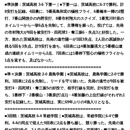
■準決勝：茨城高校 3-6 下妻一｜■下妻一は、茨城高校に6-3で勝利。計
8安打を記録。4回裏に、5番高島和宏の犠牲フライ、6番橋本一輝の2塁
打、7番山関啓介の内野安打、8番市村翔大のスクイズ、1番荒川叶亜の
タイムリーから一挙6点を先制して、主導権を握った。投げては、先発
の市村翔大が9回を被安打9・四死球3・奪三振6・失点3と好投した。一
方、敗れた茨城高校は、先発の遠竹陽一が3回3失点、2人目の原誠弥が
残る5回を3失点。計9安打を放ち、6回表には4番加藤滉大と5番横山遼
成の連続タイムリーから2点、7回表には1番栁下堅心の犠牲フライから
1点を返すも、及ばなかった。
=====================================
■準々決勝：茨城高校 2-0 鹿島学園｜■茨城高校は、鹿島学園に2-0で勝
利。3回表に2点を先制し、リードを守り抜いた。先発の遠竹が9回を被
安打4・四死球1・奪三振5の好投で、相手打線を完封。計6安打を放
ち、1番栁下・2番横山・3番原(打点1)・4番加藤の上位打線がそれぞれ1
安打を記録した。茨城高校は、実に69年ぶりの4強入りとなる。
=====================================
■3回戦：茨城高校 6-4 常総学院｜■茨城高校は、常総学院に6-4で勝
利。4-4の同点で迎えた9回表に2点を勝ち越し、競り勝った。先発の遠
竹が3回2失点、2人目の原が残る6回を被安打6・四死球2・奪三振0・失