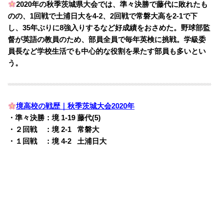
2020年の秋季茨城県大会では、準々決勝で藤代に敗れたも
のの、1回戦で土浦日大を4-2、2回戦で常磐大高を2-1で下
し、35年ぶりに8強入りするなど好成績をおさめた。
野球部監
督が英語の教員のため、部員全員で毎年英検に挑戦。学級委
員長など学校生活でも中心的な役割を果たす部員も多いとい
う。
境高校の戦歴｜秋季茨城大会2020年
・準々決勝：境 1-19 藤代(5)
・２回戦 ：境 2-1
0
常磐大
・１回戦 ：境 4-2
0
土浦日大