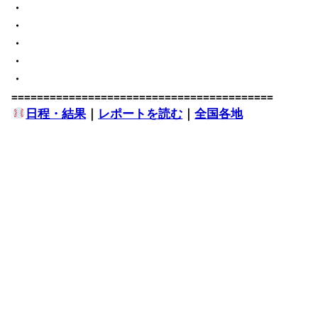
・
・
・
・
・
=========================================
日程・結果
｜
レポートを読む
｜
全国各地