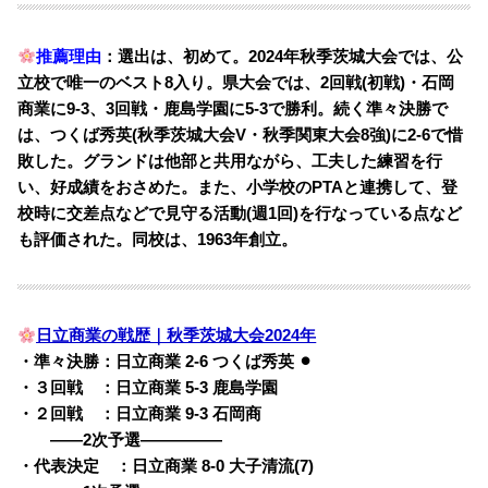
推薦理由
：選出は、初めて。2024年秋季茨城大会では、公
立校で唯一のベスト8入り。県大会では、2回戦(初戦)・石岡
商業に9-3、3回戦・鹿島学園に5-3で勝利。続く準々決勝で
は、つくば秀英(秋季茨城大会V・秋季関東大会8強)に2-6で惜
敗した。グランドは他部と共用ながら、工夫した練習を行
い、好成績をおさめた。また、小学校のPTAと連携して、登
校時に交差点などで見守る活動(週1回)を行なっている点など
も評価された。同校は、1963年創立。
日立商業の戦歴｜秋季茨城大会2024年
・準々決勝：日立商業 2-6 つくば秀英 ⚫︎
・３回戦 ：日立商業 5-3 鹿島学園
・２回戦 ：日立商業 9-3 石岡商
・・
——2次予選—————
・代表決定 ：日立商業 8-0 大子清流(7)