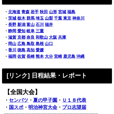
・
北海道
青森
岩手
秋田
山形
宮城
福島
・
茨城
栃木
群馬
埼玉
山梨
千葉
東京
神奈川
・
長野
新潟
富山
石川
福井
・
静岡
愛知
岐阜
三重
・
滋賀
京都
奈良
和歌山
大阪
兵庫
・
岡山
広島
鳥取
島根
山口
・
香川
徳島
高知
愛媛
・
福岡
佐賀
長崎
熊本
大分
宮崎
鹿児島
沖縄
[リンク] 日程結果・レポート
【全国大会】
・
センバツ
・
夏の甲子園
・
Ｕ１８代表
・
国スポ
・
明治神宮大会
・
プロ志望届