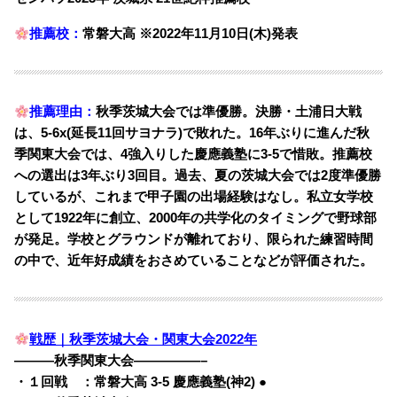
推薦校：
常磐大高 ※2022年11月10日(木)発表
推薦理由：
秋季茨城大会では準優勝。決勝・土浦日大戦
は、5-6x(延長11回サヨナラ)で敗れた。16年ぶりに進んだ秋
季関東大会では、4強入りした慶應義塾に3-5で惜敗。推薦校
への選出は3年ぶり3回目。過去、夏の茨城大会では2度準優勝
しているが、これまで甲子園の出場経験はなし。私立女学校
として1922年に創立、2000年の共学化のタイミングで野球部
が発足。学校とグラウンドが離れており、限られた練習時間
の中で、近年好成績をおさめていることなどが評価された。
戦歴｜秋季茨城大会・関東大会2022年
———秋季関東大会—————–
・１回戦 ：常磐大高 3-5 慶應義塾(神2) ●