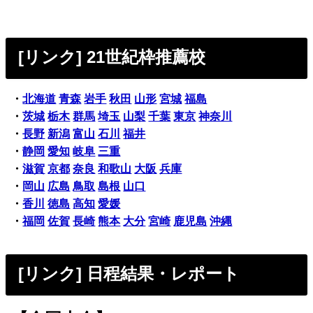
[リンク] 21世紀枠推薦校
・
北海道
青森
岩手
秋田
山形
宮城
福島
・
茨城
栃木
群馬
埼玉
山梨
千葉
東京
神奈川
・
長野
新潟
富山
石川
福井
・
静岡
愛知
岐阜
三重
・
滋賀
京都
奈良
和歌山
大阪
兵庫
・
岡山
広島
鳥取
島根
山口
・
香川
徳島
高知
愛媛
・
福岡
佐賀
長崎
熊本
大分
宮崎
鹿児島
沖縄
[リンク] 日程結果・レポート