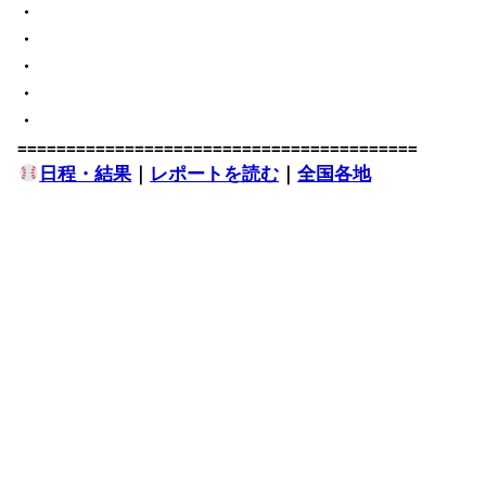
・
・
・
・
・
=========================================
日程・結果
｜
レポートを読む
｜
全国各地