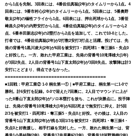
から1点を先制。3回表には、4番佐伯真聡(2年)のタイムリーから1点。4
回表には、9番市村心(2年)のタイムリーから1点。5回表には、5番奧野
敬太(2年)の犠牲フライから1点。6回表には、押出死球から1点、3番笹
﨑昌久(2年)の内野安打から1点、4番佐伯真聡(2年)のタイムリーから2
点、6番本田新志(2年)の2塁打から2点を追加して、これで10-0とした。
打者では、4番佐伯真聡(2年)が2打数2安打3打点と活躍。投げては、先
発の背番号1黒川凌大(2年)が6回を被安打3・四死球1・奪三振6・失点0
と好投した。一方、敗れた甲府工業は、先発の背番号10滝澤雄大(1年)
が3回2失点、2人目の背番号1山下直太郎(2年)が3回8失点。攻撃陣は計3
安打にとどまり、得点できなかった。
=====================================
■1回戦：甲府工業② 1-0 桐生第一①｜■甲府工業は、桐生第一に1-0で
勝利。計6安打を記録。0-0で迎えた7回裏に、2人目でマウンドに上が
った8番山下直太郎(2年)がソロ本塁打を放ち、これが決勝点に。投手陣
は、先発の背番号10滝澤雄大(1年)が6回2死まで無安打に抑え、計5回
2/3を被安打1・四死球1・奪三振5・失点0と好投。その後は、2人目の
背番号1山下直太郎(2年)が残る3回1/3を被安打2・四死球1・奪三振4・
失点0と好救援し、相手打線を完封した。一方、敗れた桐生第一は、背
番号1小黒結翔(2年)→背番号17井原豪紀(2年)→背番号18河野雅樹(2年)