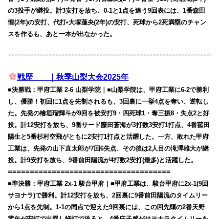
の3投手が継投。計3安打を放ち、0-1と1点を追う9回表には、1番森田
惺(2年)の安打、代打•大塚蓮央(2年)の安打、死球から2死満塁のチャン
スを作るも、あと一本が出なかった。
戦歴 ｜秋季山梨大会2025年
■決勝戦：甲府工業 2-6 山梨学院｜■山梨学院は、甲府工業に6-2で勝利
し、優勝！初回に1点を先制されるも、3回裏に一挙4点を奪い、逆転し
た。先発の檜垣瑠輝斗が9回を被安打9・四死球1・奪三振8・失点2と好
投。計12安打を放ち、9番サード藤田蒼海が3打数3安打1打点、4番菰田
陽生と5番杉村空飛がともに2安打1打点と活躍した。一方、敗れた甲府
工業は、先発の山下直太郎が7回6失点、その後は2人目の滝澤雄大が継
投。計9安打を放ち、9番前田陽流が4打数2安打(最多)と活躍した。
=====================================
■準決勝：甲府工業 2x-1 駿台甲府｜■甲府工業は、駿台甲府に2x-1(9回
サヨナラ)で勝利。計12安打を放ち、2回裏に9番前田陽流のタイムリー
から1点を先制。1-1の同点で迎えた9回裏には、この回先頭の2番天野
零矢が安打で出塁し犠打で送ると、4番庄子感がサヨナラタイムリーを