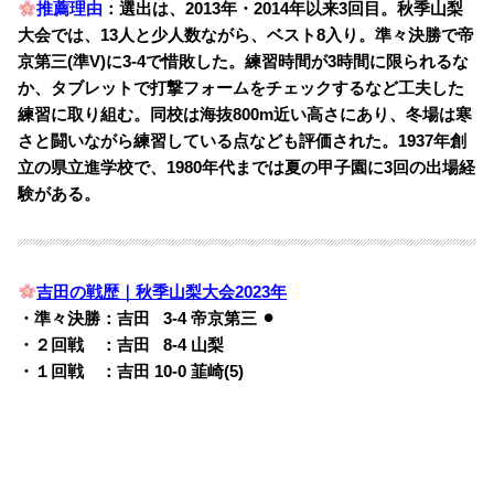
推薦理由
：選出は、2013年・2014年以来3回目。秋季山梨
大会では、13人と少人数ながら、ベスト8入り。準々決勝で帝
京第三(準V)に3-4で惜敗した。練習時間が3時間に限られるな
か、タブレットで打撃フォームをチェックするなど工夫した
練習に取り組む。同校は海抜800m近い高さにあり、冬場は寒
さと闘いながら練習している点なども評価された。1937年創
立の県立進学校で、1980年代までは夏の甲子園に3回の出場経
験がある。
吉田の戦歴｜秋季山梨大会2023年
・準々決勝：吉田
0
3-4 帝京第三 ⚫︎
・２回戦 ：吉田
0
8-4 山梨
・１回戦 ：吉田 10-0 韮崎(5)