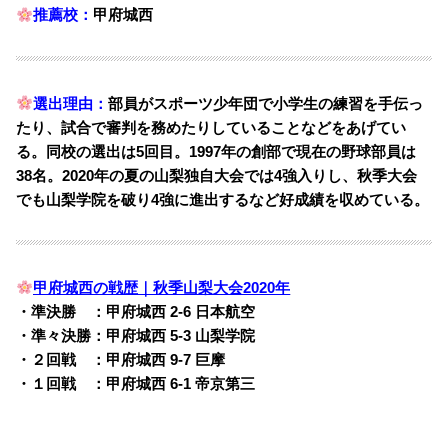
推薦校：
甲府城西
選出理由：
部員がスポーツ少年団で小学生の練習を手伝っ
たり、試合で審判を務めたりしていることなどをあげてい
る。
同校の選出は5回目。
1997年の創部で現在の野球部員は
38名。2020年の夏の山梨独自大会では4強入りし、秋季大会
でも山梨学院を破り4強に進出するなど好成績を収めている。
甲府城西の戦歴｜秋季山梨大会2020年
・準決勝 ：甲府城西 2-6 日本航空
・準々決勝：甲府城西 5-3 山梨学院
・２回戦 ：甲府城西 9-7 巨摩
・１回戦 ：甲府城西 6-1 帝京第三