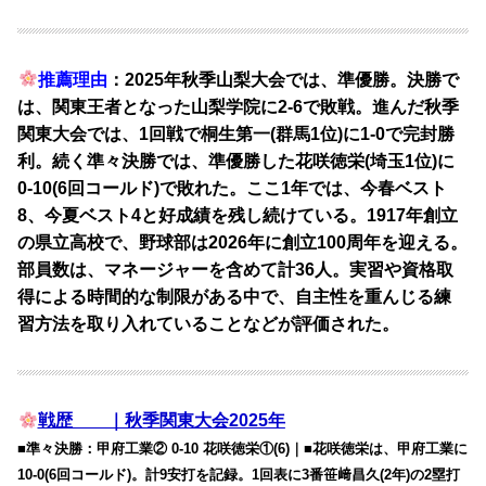
推薦理由
：2025年秋季山梨大会では、準優勝。決勝で
は、関東王者となった山梨学院に2-6で敗戦。進んだ秋季
関東大会では、1回戦で桐生第一(群馬1位)に1-0で完封勝
利。続く準々決勝では、準優勝した花咲徳栄(埼玉1位)に
0-10(6回コールド)で敗れた。ここ1年では、今春ベスト
8、今夏ベスト4と好成績を残し続けている。1917年創立
の県立高校で、野球部は2026年に創立100周年を迎える。
部員数は、マネージャーを含めて計36人。実習や資格取
得による時間的な制限がある中で、自主性を重んじる練
習方法を取り入れていることなどが評価された。
戦歴 ｜秋季関東大会2025年
■準々決勝：甲府工業② 0-10 花咲徳栄①(6)｜■花咲徳栄は、甲府工業に
10-0(6回コールド)。計9安打を記録。1回表に3番笹﨑昌久(2年)の2塁打