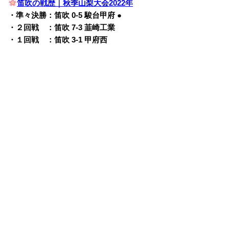
笛吹の戦歴｜秋季山梨大会2022年
・準々決勝：笛吹 0-5 駿台甲府 ●
・２回戦 ：笛吹 7-3 韮崎工業
・１回戦 ：笛吹 3-1 甲府西