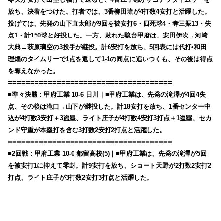
放ち、決着をつけた。打者では、3番柳田琉が4打数4安打と活躍した。
投げては、先発の山下直太郎が9回を被安打6・四死球4・奪三振13・失
点1・計150球と好投した。一方、敗れた駿台甲府は、安田伊吹→河﨑
大典→萩原璃空の3投手が継投。計6安打を放ち、5回表には代打•和田
理煌のタイムリーで1点を返して1-1の同点に追いつくも、その後は得点
を奪えなかった。
=====================================
■準々決勝：甲府工業 10-6 日川｜■甲府工業は、先発の滝澤が4回4失
点、その後は滝口→山下が継投した。計18安打を放ち、1番センター中
込が4打数3安打＋3盗塁、ライト庄子が4打数4安打3打点＋1盗塁、セカ
ンド守重が本塁打を含む3打数2安打2打点と活躍した。
=====================================
■2回戦：甲府工業 10-0 都留高校(5)｜■甲府工業は、先発の滝澤が5回
を被安打1に抑えて零封。計9安打を放ち、ショート天野が2打数2安打2
打点、ライト庄子が3打数2安打3打点と活躍した。