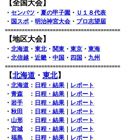
【全国大会】
・
センバツ
・
夏の甲子園
・
Ｕ１８代表
・
国スポ
・
明治神宮大会
・
プロ志望届
=========================================
【地区大会】
・
北海道
・
東北
・
関東
・
東京
・
東海
・
北信越
・
近畿
・
中国
・
四国
・
九州
=========================================
【
北海道
・
東北
】
・
北海道
：
日程・結果
｜
レポート
・
青森
：
日程・結果
｜
レポート
・
岩手
：
日程・結果
｜
レポート
・
秋田
：
日程・結果
｜
レポート
・
山形
：
日程・結果
｜
レポート
・
宮城
：
日程・結果
｜
レポート
・
福島
：
日程・結果
｜
レポート