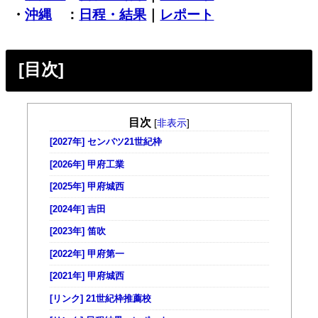
・
沖縄
：
日程・結果
｜
レポート
[目次]
目次
[
非表示
]
[2027年] センバツ21世紀枠
[2026年] 甲府工業
[2025年] 甲府城西
[2024年] 吉田
[2023年] 笛吹
[2022年] 甲府第一
[2021年] 甲府城西
[リンク] 21世紀枠推薦校