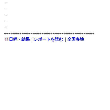
・
・
・
・
・
=========================================
日程・結果
｜
レポートを読む
｜
全国各地