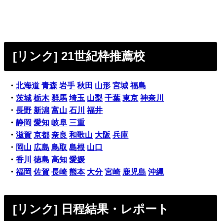
[リンク] 21世紀枠推薦校
・
北海道
青森
岩手
秋田
山形
宮城
福島
・
茨城
栃木
群馬
埼玉
山梨
千葉
東京
神奈川
・
長野
新潟
富山
石川
福井
・
静岡
愛知
岐阜
三重
・
滋賀
京都
奈良
和歌山
大阪
兵庫
・
岡山
広島
鳥取
島根
山口
・
香川
徳島
高知
愛媛
・
福岡
佐賀
長崎
熊本
大分
宮崎
鹿児島
沖縄
[リンク] 日程結果・レポート