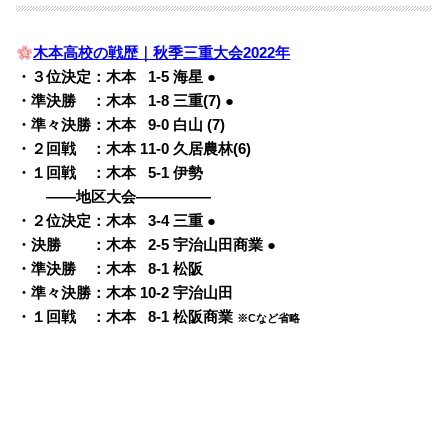
木本高校の戦歴｜秋季三重大会2022年
・３位決定：木本
0
1-5 海星 ●
・準決勝 ：木本
0
1-8 三重(7) ●
・準々決勝：木本
0
9-0 白山 (7)
・２回戦 ：木本 11-0 久居農林(6)
・１回戦 ：木本
0
5-1 伊勢
——地区大会—————
・２位決定：木本
0
3-4 三重 ●
・決勝 ：木本
0
2-5 宇治山田商業 ●
・準決勝 ：木本
0
8-1 松阪
・準々決勝：木本 10-2 宇治山田
・１回戦 ：木本
0
8-1 松阪商業
※Cなど省略