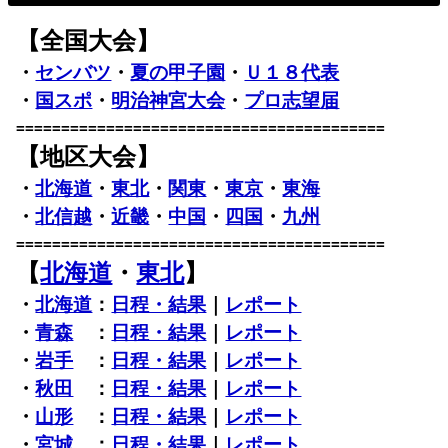
【全国大会】
・
センバツ
・
夏の甲子園
・
Ｕ１８代表
・
国スポ
・
明治神宮大会
・
プロ志望届
=========================================
【地区大会】
・
北海道
・
東北
・
関東
・
東京
・
東海
・
北信越
・
近畿
・
中国
・
四国
・
九州
=========================================
【
北海道
・
東北
】
・
北海道
：
日程・結果
｜
レポート
・
青森
：
日程・結果
｜
レポート
・
岩手
：
日程・結果
｜
レポート
・
秋田
：
日程・結果
｜
レポート
・
山形
：
日程・結果
｜
レポート
・
宮城
：
日程・結果
｜
レポート