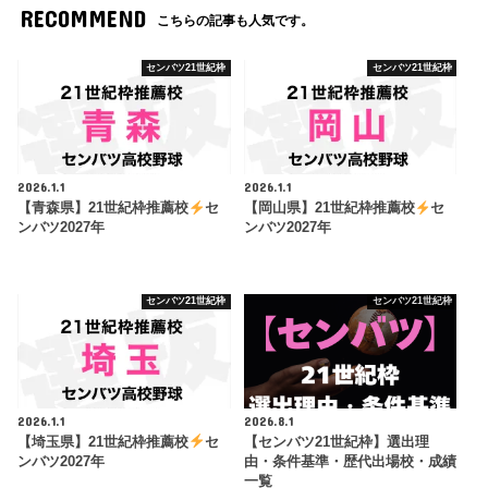
RECOMMEND
こちらの記事も人気です。
センバツ21世紀枠
センバツ21世紀枠
2026.1.1
2026.1.1
【青森県】21世紀枠推薦校
セ
【岡山県】21世紀枠推薦校
セ
ンバツ2027年
ンバツ2027年
センバツ21世紀枠
センバツ21世紀枠
2026.1.1
2026.8.1
【埼玉県】21世紀枠推薦校
セ
【センバツ21世紀枠】選出理
ンバツ2027年
由・条件基準・歴代出場校・成績
一覧