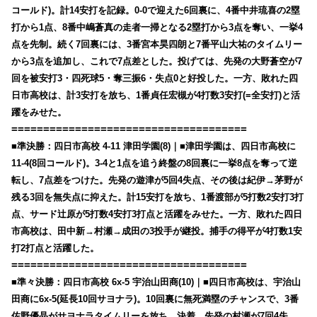
コールド)。計14安打を記録。0-0で迎えた6回裏に、4番中井琉喜の2塁
打から1点、8番中嶋蒼真の走者一掃となる2塁打から3点を奪い、一挙4
点を先制。続く7回裏には、3番宮本昊四朗と7番平山大祐のタイムリー
から3点を追加し、これで7点差とした。投げては、先発の大野蒼空が7
回を被安打3・四死球5・奪三振6・失点0と好投した。一方、敗れた四
日市高校は、計3安打を放ち、1番貞任宏槻が4打数3安打(=全安打)と活
躍をみせた。
=====================================
■準決勝：四日市高校 4-11 津田学園(8)｜■津田学園は、四日市高校に
11-4(8回コールド)。3-4と1点を追う終盤の8回裏に一挙8点を奪って逆
転し、7点差をつけた。先発の遊津が5回4失点、その後は紀伊→茅野が
残る3回を無失点に抑えた。計15安打を放ち、1番渡部が5打数2安打3打
点、サード辻原が5打数4安打3打点と活躍をみせた。一方、敗れた四日
市高校は、田中新→村瀬→成田の3投手が継投。捕手の得平が4打数1安
打2打点と活躍した。
=====================================
■準々決勝：四日市高校 6x-5 宇治山田商(10)｜■四日市高校は、宇治山
田商に6x-5(延長10回サヨナラ)。10回裏に無死満塁のチャンスで、3番
佐野優晶がサヨナラタイムリーを放ち、決着。先発の村瀬が7回4失