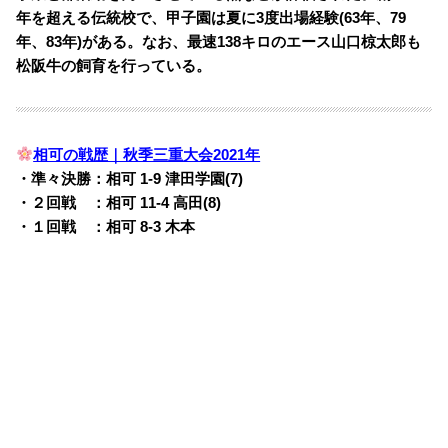
年を超える伝統校で、甲子園は夏に3度出場経験(63年、79
年、83年)がある。なお、最速138キロのエース山口椋太郎も
松阪牛の飼育を行っている。
相可の戦歴｜秋季三重大会2021年
・準々決勝：相可 1-9 津田学園(7)
・２回戦 ：相可 11-4 高田(8)
・１回戦 ：相可 8-3 木本