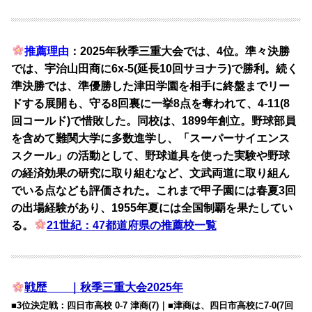
推薦理由
：2025年秋季三重大会では、4位。準々決勝
では、宇治山田商に6x-5(延長10回サヨナラ)で勝利。続く
準決勝では、準優勝した津田学園を相手に終盤までリー
ドする展開も、守る8回裏に一挙8点を奪われて、4-11(8
回コールド)で惜敗した。
同校は、1899年創立。
野球部員
を含めて難関大学に多数進学し、「スーパーサイエンス
スクール」の活動として、野球道具を使った実験や野球
の経済効果の研究に取り組むなど、文武両道に取り組ん
でいる点なども評価された。これまで甲子園には春夏3回
の出場経験があり、1955年夏には全国制覇を果たしてい
る。
21世紀：47都道府県の推薦校一覧
戦歴 ｜秋季三重大会2025年
■3位決定戦：四日市高校 0-7 津商(7)｜■津商は、四日市高校に7-0(7回