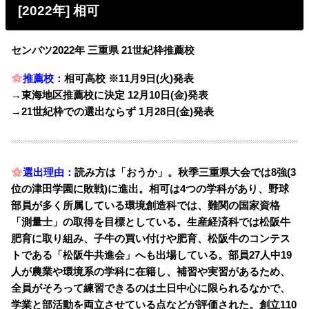
[2022年] 相可
センバツ2022年 三重県 21世紀枠推薦校
推薦校：
相可高校 ※11月9日(火)発表
→東海地区推薦校に決定 12月10日(金)発表
→21世紀枠での選出ならず 1月28日(金)発表
選出理由：
読み方は「おうか」。秋季三重県大会では8強(3
位の津田学園に敗戦)に進出。相可は4つの学科があり、野球
部員が多く所属している環境創造科では、難関の国家資格
「測量士」の取得を目標としている。生産経済科では松阪牛
肥育に取り組み、子牛の買い付けや肥育、松阪牛のコンテス
トである「松阪牛共進会」へも出場している。
部員27人中19
人が農業や環境系の学科に在籍し、補習や実習があるため、
全員がそろって練習できるのは土日中心に限られるなかで、
学業と部活動を両立させている点などが評価された。創立110