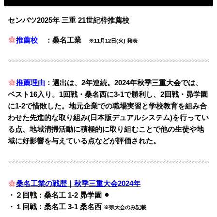
センバツ2025年 三重 21世紀枠推薦校
推薦校
：桑名工業
※11月12日(火) 発表
推薦理由
：選出は、2年連続。2024年秋季三重大会では、
ベスト16入り。1回戦・桑名西に3-1で勝利し、2回戦・昴学園
に1-2で惜敗した。地元企業での職場実習と学校教育を組み合
わせた先進的な取り組み(日本版デュアルシステム)を行ってい
る点、地域清掃活動に積極的に取り組むことで他の生徒や地
域に好影響を与えている点などが評価された。
桑名工業の戦歴｜秋季三重大会2024年
・２回戦：桑名工 1-2 昴学園 ⚫︎
・１回戦：桑名工 3-1 桑名西
※県大会のみ記載