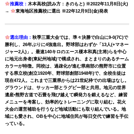
推薦校：
木本高校(読み方：きのもと) ※2022年11月8日(火)
→
東海地区推薦校に選出 ※22年12月9日(金)発表
選出理由：
秋季三重大会では、準々決勝で白山に9-0(7C)で
勝利し、26年ぶりに4強進出。野球部
はわずか「13人(+マネー
ジャー2人)」。
最速140キロのエース榎本和真(主将)らを中心
に地元出身者(東紀州地域)で構成され、まとまりのあるチーム
カラーが特徴
。同校は、過疎化が進む県南部の熊野市に位置
する県立校(創立1920年、野球部創部1948年)で、全校生徒は
現在472人。これまで三重県からは21世紀枠での出場はなし。
グラウンドは、サッカー部とラグビー部と共用。地元の世界
遺産•熊野古道で石畳を飛び越えて瞬発力を鍛えるなど、練習
メニューを考案し、効率的なトレーニングに取り組む。花火
大会の運営補助を行うなど地域活動にも取り組んでいる。地
域にも愛され、OBを中心に地域住民が毎日交代で練習を手伝
っている。