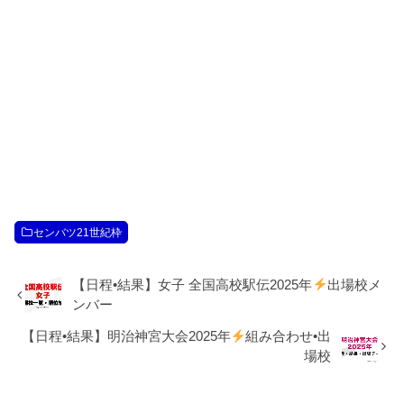
センバツ21世紀枠
【日程•結果】女子 全国高校駅伝2025年
出場校メ
ンバー
【日程•結果】明治神宮大会2025年
組み合わせ•出
場校