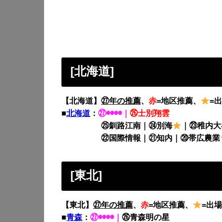
[北海道]
【北海道】
㉗
年の推薦
、
赤
=地区推薦、
=
■
北海道
：
㉗◉◉◉◉｜
㉖士別翔雲
㉕釧路江南｜㉔別海
｜㉓稚内大
㉒国際情報｜㉑知内｜⑳帯広農業
[東北]
【東北】
㉗
年の推薦
、
赤
=地区推薦、
=出
■
青森
：
㉗◉◉◉◉｜
㉖青森明の星