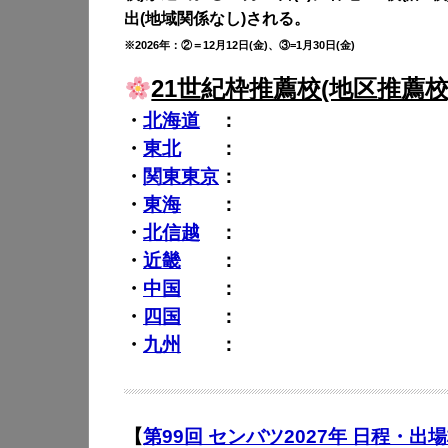
出(地域関係なし)される。
※2026年：②＝12月12日(金)、③=1月30日(金)
21世紀枠推薦校(地区推薦校
・
北海道
：
・
東北
：
・
関東
東京
：
・
東海
：
・
北信越
：
・
近畿
：
・
中国
：
・
四国
：
・
九州
：
【
第99回 センバツ2027年 日程・出