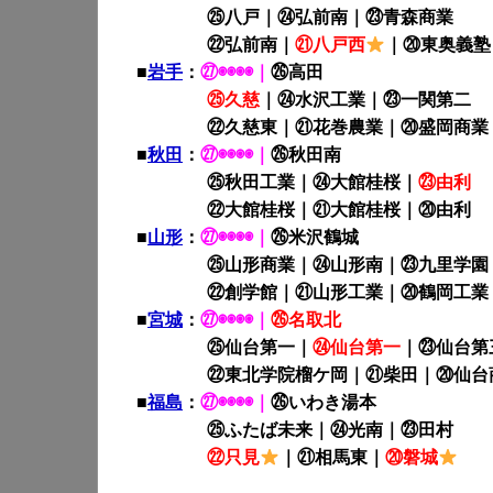
㉕八戸｜㉔弘前南｜㉓青森商業
㉒弘前南｜
㉑
八戸西
｜⑳東奥義塾
■
岩手
：
㉗◉◉◉◉｜
㉖高田
㉕久慈
｜㉔水沢工業｜㉓一関第二
㉒久慈東｜㉑花巻農業｜⑳盛岡商業
■
秋田
：
㉗◉◉◉◉｜
㉖秋田南
㉕秋田工業｜㉔大館桂桜｜
㉓由利
㉒大館桂桜｜㉑大館桂桜｜⑳由利
■
山形
：
㉗◉◉◉◉｜
㉖米沢鶴城
㉕山形商業｜㉔山形南｜㉓九里学園
㉒創学館｜㉑山形工業｜⑳鶴岡工業
■
宮城
：
㉗◉◉◉◉｜
㉖名取北
㉕仙台第一｜
㉔仙台第一
｜㉓仙台第
㉒東北学院榴ケ岡｜㉑柴田｜⑳仙台
■
福島
：
㉗◉◉◉◉｜
㉖いわき湯本
㉕ふたば未来｜㉔光南｜㉓田村
㉒只見
｜㉑相馬東｜
⑳磐城