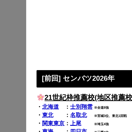
[前回] センバツ2026年
21世紀枠推薦校(地区推薦校
・
北海道
：
士別翔雲
※全道8強
・
東北
：
名取北
※宮城3位、東北1回戦
・
関東
東京
：
上尾
※埼玉4強
・
東海
：
四日市