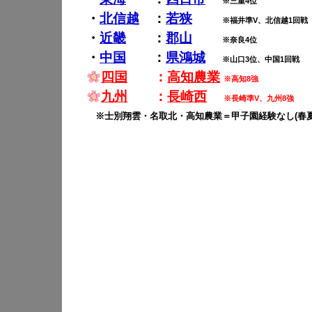
※三重4位
・
北信越
：
若狭
※福井準V、北信越1回戦
・
近畿
：
郡山
※奈良4位
・
中国
：
県鴻城
※山口3位、中国1回戦
四国
：
高知農業
※高知8強
九州
：
長崎西
※長崎準V、九州8強
※士別翔雲・名取北・高知農業＝甲子園経験なし(春夏