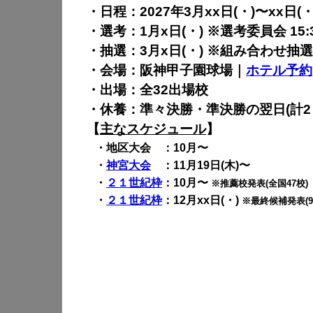
・日程：2027年3月xx日(・)〜xx日(・
・選考：1月x日(・) ※選考委員会 15:
・抽選：3月x日(・) ※組み合わせ抽
・会場：阪神甲子園球場｜
ホテル予約
・出場：全32出場校
・休養：準々決勝・準決勝の翌日(計2
【
主なスケジュール
】
・地区大会 ：10月〜
・
神宮大会
：11月19日(木)〜
・
２１世紀枠
：10月〜
※推薦校発表(全国47校)
・
２１世紀枠
：12月xx日(・)
※最終候補発表(9