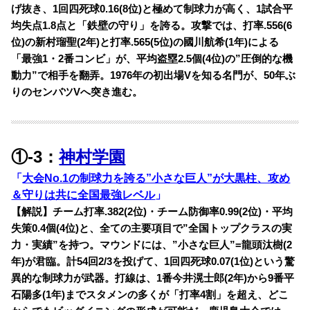
げ抜き、1回四死球0.16(8位)と極めて制球力が高く、1試合平
均失点1.8点と「鉄壁の守り」を誇る。攻撃では、打率.556(6
位)の新村瑠聖(2年)と打率.565(5位)の國川航希(1年)による
「最強1・2番コンビ」が、平均盗塁2.5個(4位)の”圧倒的な機
動力”で相手を翻弄。1976年の初出場Vを知る名門が、50年ぶ
りのセンバツVへ突き進む。
①-3：
神村学園
「
大会No.1の制球力を誇る”小さな巨人”が大黒柱、攻め
＆守りは共に全国最強レベル
」
【解説】チーム打率.382(2位)・チーム防御率0.99(2位)・平均
失策0.4個(4位)と、全ての主要項目で”全国トップクラスの実
力・実績”を持つ。マウンドには、”小さな巨人”=龍頭汰樹(2
年)が君臨。計54回2/3を投げて、1回四死球0.07(1位)という驚
異的な制球力が武器。打線は、1番今井滉士郎(2年)から9番平
石陽多(1年)までスタメンの多くが「打率4割」を超え、どこ