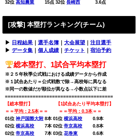
32位
高知農業
15点 32位
長崎西
3.6点
[攻撃] 本塁打ランキング(チーム)
▶︎
日程結果
｜
選手名簿
｜
大会展望
｜
注目選手
▶︎
データ集
｜
個人成績
｜
チケット
｜
宿泊予約
総本塁打、1試合平均本塁打
※２５年秋季公式戦における成績データから作成
※１試合あたり＝公式戦数で除→高校毎に異なる
※同一の数値だが順位が異なる→小数点以下に差
=======================================
【総本塁打】 【1試合あたり平均本塁打】
＝＝
平均：2.5本
＝＝ ＝＝
平均：0.3本
＝＝
01位
神戸国際大附
8本 01位
横浜高校
0.9本
02位
横浜高校
7本 02位
帝京高校
0.8本
02位
帝京高校
7本 03位
花巻東
0.6本