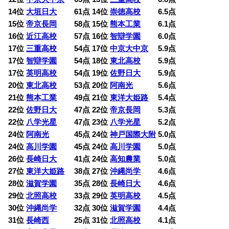
14位
大垣日大
61点 14位
崇徳高校
6.5点
15位
帝京長岡
58点 15位
熊本工業
6.1点
16位
近江高校
57点 16位
智辯学園
6.0点
17位
三重高校
54点 17位
中京大中京
5.9点
17位
智辯学園
54点 18位
東北高校
5.9点
17位
英明高校
54点 19位
佐野日大
5.9点
20位
東北高校
53点 20位
阿南光
5.6点
21位
熊本工業
49点 21位
東洋大姫路
5.4点
22位
佐野日大
47点 22位
帝京長岡
5.3点
22位
八学光星
47点 23位
八学光星
5.2点
24位
阿南光
45点 24位
神戸国際大附
5.0点
24位
高川学園
45点 24位
高川学園
5.0点
26位
長崎日大
41点 24位
高知農業
5.0点
27位
東洋大姫路
38点 27位
沖縄尚学
4.6点
28位
滋賀学園
35点 28位
長崎日大
4.6点
29位
北照高校
33点 29位
英明高校
4.5点
30位
沖縄尚学
32点 30位
滋賀学園
4.4点
31位
長崎西
25点 31位
北照高校
4.1点