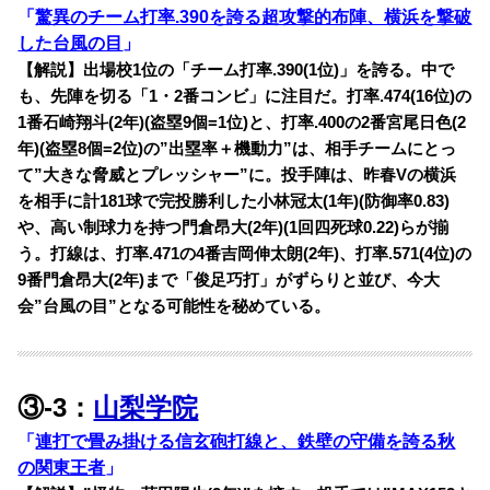
「
驚異のチーム打率.390を誇る超攻撃的布陣、横浜を撃破
した台風の目
」
【解説】出場校1位の「チーム打率.390(1位)」を誇る。中で
も、先陣を切る「1・2番コンビ」に注目だ。打率.474(16位)の
1番石崎翔斗(2年)(盗塁9個=1位)と、打率.400の2番宮尾日色(2
年)(盗塁8個=2位)の”出塁率＋機動力”は、相手チームにとっ
て”大きな脅威とプレッシャー”に。投手陣は、昨春Vの横浜
を相手に計181球で完投勝利した小林冠太(1年)(防御率0.83)
や、高い制球力を持つ門倉昂大(2年)(1回四死球0.22)らが揃
う。打線は、打率.471の4番吉岡伸太朗(2年)、打率.571(4位)の
9番門倉昂大(2年)まで「俊足巧打」がずらりと並び、今大
会”台風の目”となる可能性を秘めている。
③-3：
山梨学院
「
連打で畳み掛ける信玄砲打線と、鉄壁の守備を誇る秋
の関東王者
」