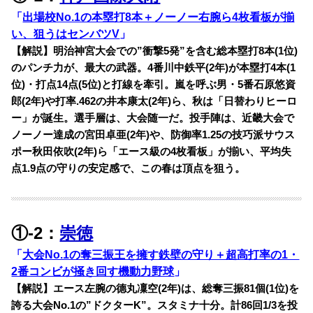
「
出場校No.1の本塁打8本＋ノーノー右腕ら4枚看板が揃
い、狙うはセンバツV
」
【解説】明治神宮大会での”衝撃5発”を含む総本塁打8本(1位)
のパンチ力が、最大の武器。4番川中鉄平(2年)が本塁打4本(1
位)・打点14点(5位)と打線を牽引。嵐を呼ぶ男・5番石原悠資
郎(2年)や打率.462の井本康太(2年)ら、秋は「日替わりヒーロ
ー」が誕生。選手層は、大会随一だ。投手陣は、近畿大会で
ノーノー達成の宮田卓亜(2年)や、防御率1.25の技巧派サウス
ポー秋田依吹(2年)ら「エース級の4枚看板」が揃い、平均失
点1.9点の守りの安定感で、この春は頂点を狙う。
①-2：
崇徳
「
大会No.1の奪三振王を擁す鉄壁の守り＋超高打率の1・
2番コンビが掻き回す機動力野球
」
【解説】エース左腕の德丸凜空(2年)は、総奪三振81個(1位)を
誇る大会No.1の”ドクターK”。スタミナ十分。計86回1/3を投