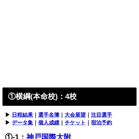
①横綱(本命校)：4校
▶︎
日程結果
｜
選手名簿
｜
大会展望
｜
注目選手
▶︎
データ集
｜
個人成績
｜
チケット
｜
宿泊予約
①-1：
神戸国際大附