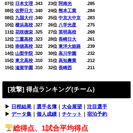
07位
日本文理
.343 23位
阿南光
.285
08位
佐野日大
.340 24位
熊本工業
.284
08位
九国大付
.340 25位
中京大中京
.283
10位
横浜高校
.327 26位
八学光星
.275
11位
花咲徳栄
.325 27位
英明高校
.268
12位
三重高校
.323 28位
長崎日大
.261
13位
崇徳高校
.322 29位
東洋大姫路
.239
14位
山梨学院
.320 30位
高川学園
.232
15位
東北高校
.310 31位
高知農業
.212
15位
滋賀学園
.310 32位
長崎西
.211
[攻撃] 得点ランキング(チーム)
▶︎
日程結果
｜
選手名簿
｜
大会展望
｜
注目選手
▶︎
データ集
｜
個人成績
｜
チケット
｜
宿泊予約
総得点、1試合平均得点