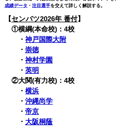
成績データ
・
注目選手
を交えて詳しく解説する。
【
センバツ2026年 番付
】
①横綱(本命校)：4校
・
神戸国際大附
・
崇徳
・
神村学園
・
英明
②大関(有力校)：4校
・
横浜
・
沖縄尚学
・
帝京
・
大阪桐蔭