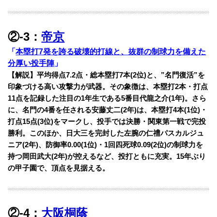
②-3：
帝京
「
本塁打7発を誇る破壊的打線と、抜群の制球力を備えた
分厚い投手陣
」
【解説】平均得点7.2点・総本塁打7本(2位)と、”名門復活”を
印象づける高い攻撃力が武器。その象徴は、本塁打2本・打点
11点を記録した注目の1年生である5番目代龍之介(1年)。さら
に、名門の4番を任される安藤丈二(2年)は、本塁打4本(1位)・
打点15点(3位)をマークし、投手では決勝・関東第一戦で完投
勝利。このほか、日大三を完封した左腕の仁禮パスカルジュ
ニア(2年)、防御率0.00(1位)・1回四死球0.09(2位)の制球力を
持つ岡田武大(2年)が控えるなど、投打ともに充実。15年ぶり
の甲子園で、頂点を見据える。
②-4：
大阪桐蔭