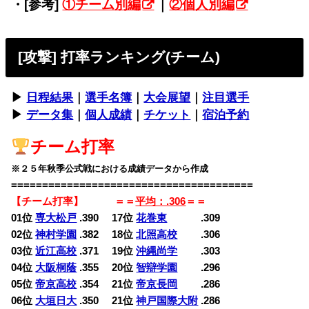
・[参考]
①チーム別編
｜
②個人別編
[攻撃] 打率ランキング(チーム)
▶︎
日程結果
｜
選手名簿
｜
大会展望
｜
注目選手
▶︎
データ集
｜
個人成績
｜
チケット
｜
宿泊予約
チーム打率
※２５年秋季公式戦における成績データから作成
=======================================
【チーム打率】 ＝＝
平均：.306
＝＝
01位
専大松戸
.390 17位
花巻東
.309
02位
神村学園
.382 18位
北照高校
.306
03位
近江高校
.371 19位
沖縄尚学
.303
04位
大阪桐蔭
.355 20位
智辯学園
.296
05位
帝京高校
.354 21位
帝京長岡
.286
06位
大垣日大
.350 21位
神戸国際大附
.286