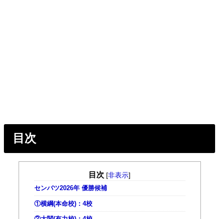
目次
目次
[
非表示
]
センバツ2026年 優勝候補
①横綱(本命校)：4校