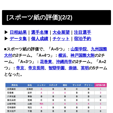
[スポーツ紙の評価](2/2)
▶︎
日程結果
｜
選手名簿
｜
大会展望
｜
注目選手
▶︎
データ集
｜
個人成績
｜
チケット
｜
宿泊予約
■スポーツ紙の評価で、「A=5つ」：
山梨学院
、
九州国際
大付
の2チーム。「A=4つ」：
横浜
、
神戸国際大附
の2チ
ーム。「A=3つ」：
花巻東
、
沖縄尚学
の2チーム。「A=2
つ」：
帝京
、
帝京長岡
、
智辯学園
、
崇徳
、
英明
の5チーム
となった。