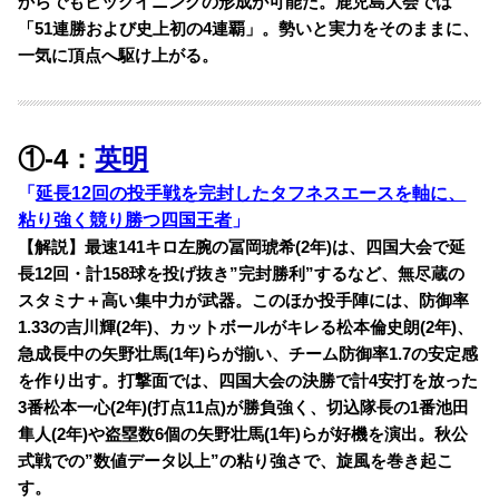
からでもビッグイニングの形成が可能だ。鹿児島大会では
「51連勝および史上初の4連覇」。勢いと実力をそのままに、
一気に頂点へ駆け上がる。
①-4：
英明
「
延長12回の投手戦を完封したタフネスエースを軸に、
粘り強く競り勝つ四国王者
」
【解説】最速141キロ左腕の冨岡琥希(2年)は、四国大会で延
長12回・計158球を投げ抜き”完封勝利”するなど、無尽蔵の
スタミナ＋高い集中力が武器。このほか投手陣には、防御率
1.33の吉川輝(2年)、カットボールがキレる松本倫史朗(2年)、
急成長中の矢野壮馬(1年)らが揃い、チーム防御率1.7の安定感
を作り出す。打撃面では、四国大会の決勝で計4安打を放った
3番松本一心(2年)(打点11点)が勝負強く、切込隊長の1番池田
隼人(2年)や盗塁数6個の矢野壮馬(1年)らが好機を演出。秋公
式戦での”数値データ以上”の粘り強さで、旋風を巻き起こ
す。