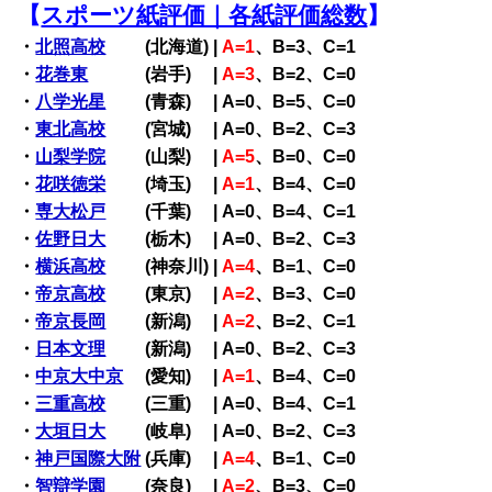
【
スポーツ紙評価｜各紙評価総数
】
・
北照高校
(北海道) |
A=1
、B=3、C=1
・
花巻東
(岩手) |
A=3
、B=2、C=0
・
八学光星
(青森) | A=0、B=5、C=0
・
東北高校
(宮城) | A=0、B=2、C=3
・
山梨学院
(山梨) |
A=5
、B=0、C=0
・
花咲徳栄
(埼玉) |
A=1
、B=4、C=0
・
専大松戸
(千葉) | A=0、B=4、C=1
・
佐野日大
(栃木) | A=0、B=2、C=3
・
横浜高校
(神奈川) |
A=4
、B=1、C=0
・
帝京高校
(東京) |
A=2
、B=3、C=0
・
帝京長岡
(新潟) |
A=2
、B=2、C=1
・
日本文理
(新潟) | A=0、B=2、C=3
・
中京大中京
(愛知) |
A=1
、B=4、C=0
・
三重高校
(三重) | A=0、B=4、C=1
・
大垣日大
(岐阜) | A=0、B=2、C=3
・
神戸国際大附
(兵庫) |
A=4
、B=1、C=0
・
智辯学園
(奈良) |
A=2
、B=3、C=0