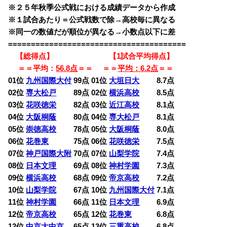
※２５年秋季公式戦における成績データから作成
※１試合あたり＝公式戦数で除→高校毎に異なる
※同一の数値だが順位が異なる→小数点以下に差
=======================================
【総得点】 【1試合平均得点】
＝＝平均：
56.8点
＝＝ ＝＝
平均：6.2点
＝＝
01位
九州国際大付
99点 01位
大垣日大
8.7点
02位
専大松戸
89点 02位
横浜高校
8.5点
03位
花咲徳栄
82点 03位
近江高校
8.1点
04位
大阪桐蔭
80点 04位
専大松戸
8.1点
05位
崇徳高校
78点 05位
大阪桐蔭
8.0点
06位
花巻東
75点 06位
花咲徳栄
7.5点
07位
神戸国際大附
70点 07位
山梨学院
7.4点
08位
日本文理
69点 08位
神村学園
7.3点
09位
横浜高校
68点 09位
帝京高校
7.2点
10位
山梨学院
67点 10位
九州国際大付
7.1点
11位
神村学園
66点 11位
日本文理
6.9点
12位
帝京高校
65点 12位
花巻東
6.8点
12位
中京大中京
65点 13位
三重高校
6.8点