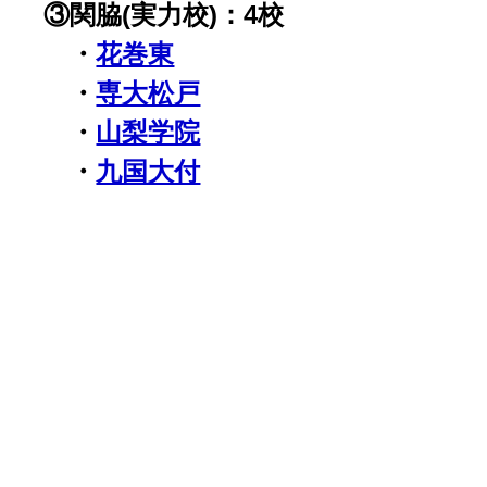
③関脇(実力校)：4校
・
花巻東
・
専大松戸
・
山梨学院
・
九国大付