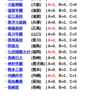
・
大阪桐蔭
(大阪) |
A=1
、B=4、C=0
・
滋賀学園
(滋賀) | A=0、B=5、C=0
・
近江高校
(滋賀) | A=0、B=4、C=1
・
東洋大姫路
(兵庫) | A=0、B=1、C=4
・
崇徳高校
(広島) |
A=2
、B=3、C=0
・
高川学園
(山口) | A=0、B=2、C=3
・
英明高校
(香川) |
A=2
、B=3、C=0
・
阿南光
(徳島) | A=0、B=3、C=2
・
九州国際大付
(福岡) |
A=5
、B=0、C=0
・
長崎日大
(長崎) | A=0、B=4、C=1
・
神村学園
(鹿児島) | A=0、B=5、C=0
・
熊本工業
(熊本) | A=0、B=3、C=2
・
沖縄尚学
(沖縄) |
A=3
、B=1、C=1
・
高知農業
(高知) | A=0、B=0、C=5
・
長崎西
(長崎) | A=0、B=0、C=5