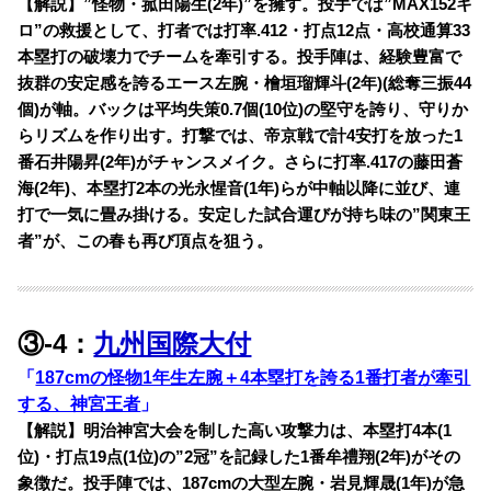
【解説】”怪物・菰田陽生(2年)”を擁す。投手では”MAX152キ
ロ”の救援として、打者では打率.412・打点12点・高校通算33
本塁打の破壊力でチームを牽引する。投手陣は、経験豊富で
抜群の安定感を誇るエース左腕・檜垣瑠輝斗(2年)(総奪三振44
個)が軸。バックは平均失策0.7個(10位)の堅守を誇り、守りか
らリズムを作り出す。打撃では、帝京戦で計4安打を放った1
番石井陽昇(2年)がチャンスメイク。さらに打率.417の藤田蒼
海(2年)、本塁打2本の光永惺音(1年)らが中軸以降に並び、連
打で一気に畳み掛ける。安定した試合運びが持ち味の”関東王
者”が、この春も再び頂点を狙う。
③-4：
九州国際大付
「
187cmの怪物1年生左腕＋4本塁打を誇る1番打者が牽引
する、神宮王者
」
【解説】明治神宮大会を制した高い攻撃力は、本塁打4本(1
位)・打点19点(1位)の”2冠”を記録した1番牟禮翔(2年)がその
象徴だ。投手陣では、187cmの大型左腕・岩見輝晟(1年)が急