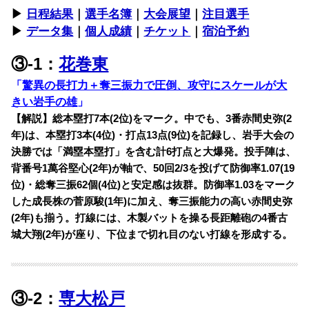
▶︎
日程結果
｜
選手名簿
｜
大会展望
｜
注目選手
▶︎
データ集
｜
個人成績
｜
チケット
｜
宿泊予約
③-1：
花巻東
「
驚異の長打力＋奪三振力で圧倒、攻守にスケールが大
きい岩手の雄
」
【解説】総本塁打7本(2位)をマーク。中でも、3番赤間史弥(2
年)は、本塁打3本(4位)・打点13点(9位)を記録し、岩手大会の
決勝では「満塁本塁打」を含む計6打点と大爆発。投手陣は、
背番号1萬谷堅心(2年)が軸で、50回2/3を投げて防御率1.07(19
位)・総奪三振62個(4位)と安定感は抜群。防御率1.03をマーク
した成長株の菅原駿(1年)に加え、奪三振能力の高い赤間史弥
(2年)も揃う。打線には、木製バットを操る長距離砲の4番古
城大翔(2年)が座り、下位まで切れ目のない打線を形成する。
③-2：
専大松戸