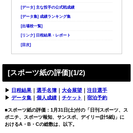
[データ] 主な投手の公式戦成績
[データ集] 成績ランキング集
[出場校一覧]
[リンク] 日程結果・レポート
[目次]
[スポーツ紙の評価](1/2)
▶︎
日程結果
｜
選手名簿
｜
大会展望
｜
注目選手
▶︎
データ集
｜
個人成績
｜
チケット
｜
宿泊予約
■スポーツ紙の評価：
1月31日(土)付の「日刊スポーツ、ス
ポニチ、スポーツ報知、サンスポ、デイリー(計5紙)」に
おけるA・B・Cの総数は、以下。