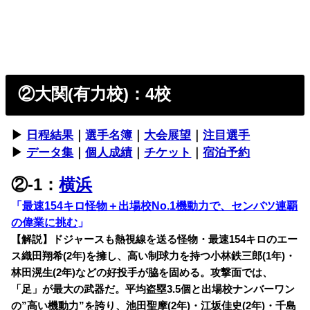
②大関(有力校)：4校
▶︎
日程結果
｜
選手名簿
｜
大会展望
｜
注目選手
▶︎
データ集
｜
個人成績
｜
チケット
｜
宿泊予約
②-1：
横浜
「
最速154キロ怪物＋出場校No.1機動力で、センバツ連覇
の偉業に挑む
」
【解説】ドジャースも熱視線を送る怪物・最速154キロのエー
ス織田翔希(2年)を擁し、高い制球力を持つ小林鉄三郎(1年)・
林田滉生(2年)などの好投手が脇を固める。攻撃面では、
「足」が最大の武器だ。平均盗塁3.5個と出場校ナンバーワン
の”高い機動力”を誇り、池田聖摩(2年)・江坂佳史(2年)・千島