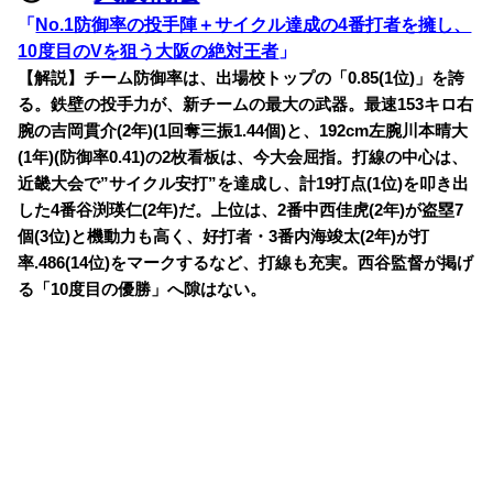
「
No.1防御率の投手陣＋サイクル達成の4番打者を擁し、
10度目のVを狙う大阪の絶対王者
」
【解説】チーム防御率は、出場校トップの「0.85(1位)」を誇
る。鉄壁の投手力が、新チームの最大の武器。最速153キロ右
腕の吉岡貫介(2年)(1回奪三振1.44個)と、192cm左腕川本晴大
(1年)(防御率0.41)の2枚看板は、今大会屈指。打線の中心は、
近畿大会で”サイクル安打”を達成し、計19打点(1位)を叩き出
した4番谷渕瑛仁(2年)だ。上位は、2番中西佳虎(2年)が盗塁7
個(3位)と機動力も高く、好打者・3番内海竣太(2年)が打
率.486(14位)をマークするなど、打線も充実。西谷監督が掲げ
る「10度目の優勝」へ隙はない。