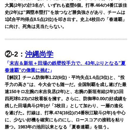
大翼(2年)の計3名が、いずれも盗塁6個。打率.464の4番江坂佳
史(2年)は”満塁本塁打”を放つなど勝負強さがあり、チームは
1試合平均得点8.5点(2位)を叩き出す。史上4校目の「春連覇」
に向け、死角は見当たらない。
②-2：
沖縄尚学
「
末吉＆新垣＋田場の鉄壁投手力で、43年ぶりとなる”夏
春連覇”の偉業に挑む
」
【解説】チーム防御率1.22(6位)・平均失点1.4点(3位)と、”投
手力の高さ”は、今大会でも随一だ。全国制覇を成し遂げた最
速150キロ左腕の末吉良丞(2年)と、右腕の新垣有絃(2年)(1回
四死球0.23)の2枚看板を擁す。さらに、防御率0.00の好成績を
残した田場典斗(2年)が「3枚目」として加わり、一層の進化
を遂げた。打線は、打率.474(16位)の4番秋江駿斗(2年)を中心
に、少ない好機を確実にものにし、ロースコアの接戦を粘り
勝つ。1983年の池田以来となる「夏春連覇」を狙う。