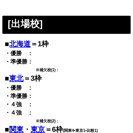
[出場校]
■
北海道
＝1枠
・優勝 ：
・準優勝：
※補欠校(1)：
■
東北
＝3枠
・優勝 ：
・準優勝：
・４強 ：
・４強 ：
※補欠校(2)：
■
関東
・
東京
＝6枠
(関東4•東京1•比較1)