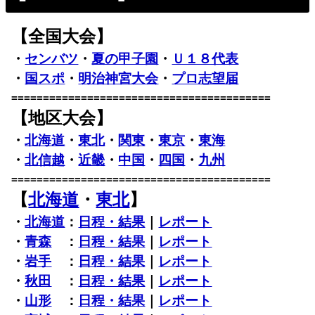
【全国大会】
・
センバツ
・
夏の甲子園
・
Ｕ１８代表
・
国スポ
・
明治神宮大会
・
プロ志望届
=========================================
【地区大会】
・
北海道
・
東北
・
関東
・
東京
・
東海
・
北信越
・
近畿
・
中国
・
四国
・
九州
=========================================
【
北海道
・
東北
】
・
北海道
：
日程・結果
｜
レポート
・
青森
：
日程・結果
｜
レポート
・
岩手
：
日程・結果
｜
レポート
・
秋田
：
日程・結果
｜
レポート
・
山形
：
日程・結果
｜
レポート