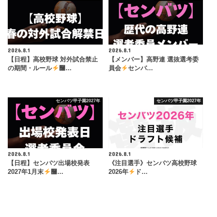
2026.8.1
2026.8.1
【日程】高校野球 対外試合禁止
【メンバー】高野連 選抜選考委
の期間・ルール
࿠…
員会
センバ…
センバツ甲子園2027年
センバツ甲子園2027年
2026.8.1
2026.8.1
【日程】センバツ出場校発表
《注目選手》センバツ高校野球
2027年1月末
࿠…
2026年
ド…