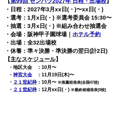
【
第99回 センバツ2027年 日程・出場校
】
・日程：2027年3月xx日(・)〜xx日(・)
・選考：1月x日(・) ※選考委員会 15:30〜
・抽選：3月x日(・) ※組み合わせ抽選会
・会場：阪神甲子園球場｜
ホテル予約
・出場：全32出場校
・休養：準々決勝・準決勝の翌日(計2日)
【
主なスケジュール
】
・地区大会 ：10月〜
・
神宮大会
：11月19日(木)〜
・
２１世紀枠
：10月〜
※推薦校発表(全国47校)
・
２１世紀枠
：12月xx日(・)
※最終候補発表(9校)