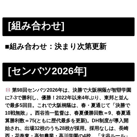
[組み合わせ]
■組み合わせ：決まり次第更新
[センバツ2026年]
第98回センバツ2026年は、決勝で大阪桐蔭が智辯学園
に7-3で勝利し、優勝！2022年以来4年ぶり、東邦と並ん
で最多5回目。これで大阪桐蔭は、春・夏通じて「決勝で
10戦無敗」。西谷浩一監督は、春夏優勝回数＝9、春夏通
算勝利数＝75(ともに歴代最多を更新)。DH制度が導入開
始され、出場32校のうち28校が採用。採用なしは、長崎
西・花巻東・高知農業・高川学園の4校。「大谷ルール」