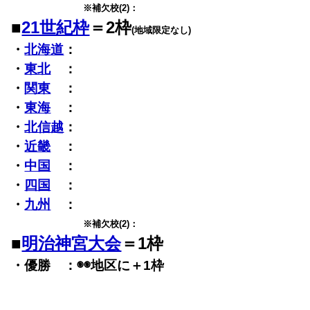
※補欠校(2)：
■
21世紀枠
＝
2
枠
(地域限定なし)
・
北海道
：
・
東北
：
・
関東
：
・
東海
：
・
北信越
：
・
近畿
：
・
中国
：
・
四国
：
・
九州
：
※補欠校(2)：
■
明治神宮大会
＝1枠
・優勝 ：◉◉地区に＋1枠