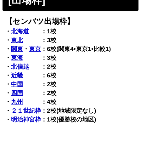
[出場枠]
【センバツ出場枠】
・
北海道
：1校
・
東北
：3校
・
関東
・
東京
：6校(関東4•東京1•比較1)
・
東海
：3校
・
北信越
：2校
・
近畿
：6校
・
中国
：2校
・
四国
：2校
・
九州
：4校
・
２１世紀枠
：2校(地域限定なし)
・
明治神宮枠
：1校(優勝校の地区)