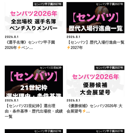
センバツ甲子園2027年
センバツ甲子園2027年
2026.8.1
2026.8.1
《選手名簿》センバツ甲子園
【センバツ】歴代入場行進曲一覧
2026年
ベン…
2027年
センバツ21世紀枠
センバツ甲子園2027年
2026.8.1
2026.8.1
【センバツ21世紀枠】選出理
《優勝候補》センバツ2026年 大
由・条件基準・歴代出場校・成績
会展望号
…
一覧
センバツ甲子園2027年
センバツ甲子園2027年