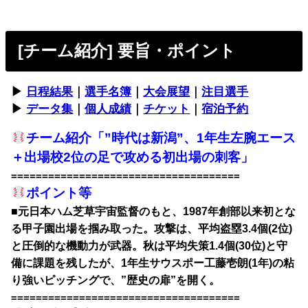
[チーム紹介] 要旨・ポイント
▶︎
日程結果
｜
選手名簿
｜
大会展望
｜
注目選手
▶︎
データ集
｜
個人成績
｜
チケット
｜
宿泊予約
チーム紹介「”時代は新潟”、1年生左腕エース
＋出場校2位の足で攻める初出場の刺客」
=====================================
ポイント等
■元日本ハム芝草宇宙監督のもと、1987年創部以来初とな
る甲子園出場を掴み取った。攻撃は、平均盗塁3.4個(2位)
と圧倒的な機動力が武器。秋は平均失策1.4個(30位)と守
備に課題を残したが、1年生サウスポー工藤壱朗(1年)の粘
り強いピッチングで、”歴史の扉”を開く。
=====================================