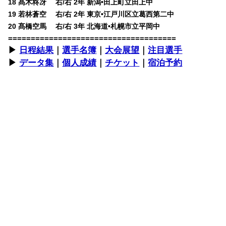
18 髙木柊冴 右/右 2年 新潟•田上町立田上中
19 若林蒼空 右/右 2年 東京•江戸川区立葛西第二中
20 髙橋空馬 右/右 3年 北海道•札幌市立平岡中
=====================================
▶︎
日程結果
｜
選手名簿
｜
大会展望
｜
注目選手
▶︎
データ集
｜
個人成績
｜
チケット
｜
宿泊予約