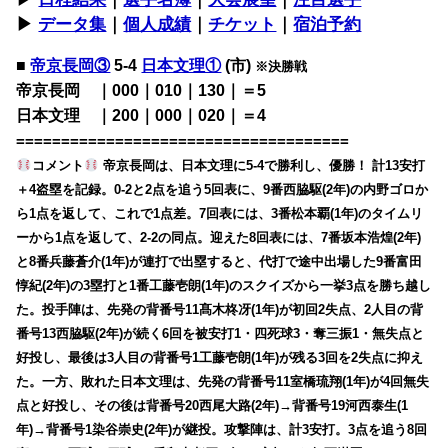
▶︎
データ集
｜
個人成績
｜
チケット
｜
宿泊予約
■
帝京長岡③
5-4
日本文理①
(市)
※決勝戦
帝京長岡 ｜000｜010｜130｜＝5
日本文理 ｜200｜000｜020｜＝4
=====================================
コメント
帝京長岡は、日本文理に5-4で勝利し、優勝！ 計13安打
＋4盗塁を記録。0-2と2点を追う5回表に、9番西脇駆(2年)の内野ゴロか
ら1点を返して、これで1点差。7回表には、3番松本覇(1年)のタイムリ
ーから1点を返して、2-2の同点。迎えた8回表には、7番坂本浩煌(2年)
と8番兵藤蒼介(1年)が連打で出塁すると、代打で途中出場した9番富田
惇紀(2年)の3塁打と1番工藤壱朗(1年)のスクイズから一挙3点を勝ち越し
た。投手陣は、先発の背番号11髙木柊冴(1年)が初回2失点、2人目の背
番号13西脇駆(2年)が続く6回を被安打1・四死球3・奪三振1・無失点と
好投し、最後は3人目の背番号1工藤壱朗(1年)が残る3回を2失点に抑え
た。一方、敗れた日本文理は、先発の背番号11室橋琉翔(1年)が4回無失
点と好投し、その後は背番号20西尾大路(2年)→背番号19河西泰生(1
年)→背番号1染谷崇史(2年)が継投。攻撃陣は、計3安打。3点を追う8回