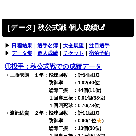
[データ] 秋公式戦 個人成績
▶︎
日程結果
｜
選手名簿
｜
大会展望
｜
注目選手
▶︎
データ集
｜
個人成績
｜
チケット
｜
宿泊予約
①投手：秋公式戦での成績データ
・工藤壱朗 １年：投球回数 ：計54回1/3
防御率 ：1.82(40位)
総奪三振 ：44個(11位)
１回奪三振：0.81個(38位)
１回四死球：0.70(73位)
・渡部結貴 ２年：投球回数 ：計11回1/3
防御率 ：0.00(1位
)
総奪三振 ：13個(50位)
１回奪三振：1.15個(12位)