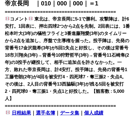
帝京長岡 ｜010｜000｜000｜＝1
=========================================
コメント
東北は、帝京長岡に5-1で勝利。攻撃陣は、計6
安打。1回表に、押出四球2つから2点を先制。2回表には、1番
松本叶大(3年)の犠牲フライと3番進藤翔愛(3年)のタイムリー
から2点を追加し、序盤で主導権を握った。投手陣は、先発の
背番号17金沢龍希(3年)が5回1失点と好投し、その後は背番号
18市川翔央(3年)→背番号10狩野哲平(3年)→背番号11石崎隼(2
年)の3投手が継投して、相手に追加点を許さなかった。一
方、敗れた帝京長岡は、計4安打。投手陣は、先発の背番号1
工藤壱朗(2年)が4回を被安打4・四死球7・奪三振2・失点4。
その後は、2人目の背番号13西脇駆(3年)が残る5回を被安打
2・四死球0・奪三振1・失点1と好投した。【観客数 : 5,000
人】
=========================================
日程結果
｜
選手名簿
｜
データ集
｜
個人成績