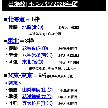
[出場校] センバツ2026年
■
北海道
＝1枠
・優勝：
北照(北①)
13年ぶり6回目
※補欠校(1)：白樺学園
■
東北
＝3枠
・優勝：
花巻東(岩①)
2年連続6回目
・準優：
八学光星(青①)
2年ぶり12回目
・４強：
東北(宮②)
3年ぶり21回目
※補欠校(2)：聖光学院、八工大一
■
関東
•
東京
＝6枠
(関東4•東京1•比較1)
＜
関東
＞
・優勝：
山梨学院(山①)
5年連続9回目
・準優：
花咲徳栄(埼①)
6年ぶり6回目
・４強：
専大松戸(千①)
3年ぶり3回目