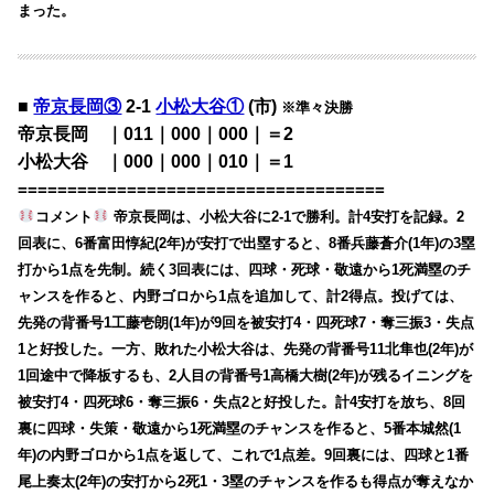
まった。
■
帝京長岡③
2-1
小松大谷①
(市)
※準々決勝
帝京長岡 ｜011｜000｜000｜＝2
小松大谷 ｜000｜000｜010｜＝1
=====================================
コメント
帝京長岡は、小松大谷に2-1で勝利。計4安打を記録。2
回表に、6番富田惇紀(2年)が安打で出塁すると、8番兵藤蒼介(1年)の3塁
打から1点を先制。続く3回表には、四球・死球・敬遠から1死満塁のチ
ャンスを作ると、内野ゴロから1点を追加して、計2得点。投げては、
先発の背番号1工藤壱朗(1年)が9回を被安打4・四死球7・奪三振3・失点
1と好投した。一方、敗れた小松大谷は、先発の背番号11北隼也(2年)が
1回途中で降板するも、2人目の背番号1高橋大樹(2年)が残るイニングを
被安打4・四死球6・奪三振6・失点2と好投した。計4安打を放ち、8回
裏に四球・失策・敬遠から1死満塁のチャンスを作ると、5番本城然(1
年)の内野ゴロから1点を返して、これで1点差。9回裏には、四球と1番
尾上奏太(2年)の安打から2死1・3塁のチャンスを作るも得点が奪えなか