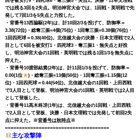
回を被安打9・四死球6・奪三振5・失点1。決勝・日本文理戦
では残る3回を2失点。明治神宮大会では、1回戦・英明戦で先
発して7回1/3を5失点と力投した。
・背番号13西脇駆(2年)は、計10回2/3を投げて、防御率＝
3.38(72位)・総奪三振=4個(75位)・1回奪三振=0.38個(76位)・
1回四死球＝0.38(40位)。北信越大会の決勝・日本文理戦で2人
目として6回を被安打1・四死球3・奪三振1・無失点と好投
し、明治神宮大会の1回戦・英明戦では残る1回1/3を無失点に
抑えた。
・背番号10渡部結貴(2年)は、計11回1/3を投げて、防御率＝
0.00(1位
)・総奪三振=13個(50位)・1回奪三振=1.15個(12
位)・1回四死球＝0.44(54位)。北信越大会の1回戦・上田西戦
で3人目として登板、明治神宮大会の1回戦・英明戦では2人目
として登板した。
・背番号11髙木柊冴(1年)は、北信越大会の1回戦・上田西戦
で2人目として登板、決勝・日本文理戦では先発して初回2失
点に抑えた。※
背番号は秋時点
※
=====================================
主な攻撃陣