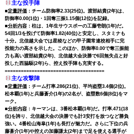
主な投手陣
■
定量評価
：チーム防御率2.33(25位)。渡部結貴(2年)は、
防御率0.00(1位)・1回奪三振1.15個(12位)を記録。
■
分析内容
：柱は、1年生サウスポーの工藤壱朗(1年)だ。
54回1/3を投げて防御率1.82(40位)と安定し、スタミナも
十分。北信越大会では星稜などの甲子園常連校相手に完
投能力の高さを示した。このほか、防御率0.00で奪三振能
力も高い渡部結貴(2年)、北信越大会決勝で6回無失点と好
投した西脇駆(2年)ら、控え投手陣も充実する。
=====================================
主な攻撃陣
■
定量評価
：チーム打率.286(21位)、平均盗塁3.4個(2位)。
松本覇(1年)と兵藤蒼介(1年)の2名が、盗塁数6個(8位)をマ
ーク。
■
分析内容
：キーマンは、3番松本覇(1年)だ。打率.471(18
位)を誇り、北信越大会の決勝でも計3安打を放つなど勝負
強い。4番松山海皐(1年)も長打が魅力だ。さらに下位の兵
藤蒼介(1年)や控えの加藤謙太(2年)まで足を使える選手が