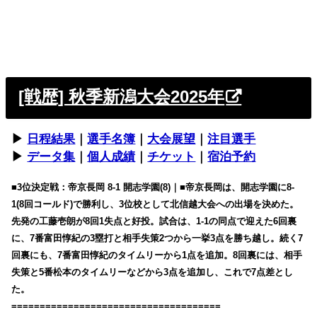
[戦歴] 秋季新潟大会2025年
▶︎
日程結果
｜
選手名簿
｜
大会展望
｜
注目選手
▶︎
データ集
｜
個人成績
｜
チケット
｜
宿泊予約
■3位決定戦：帝京長岡 8-1 開志学園(8)｜■帝京長岡は、開志学園に8-
1(8回コールド)で勝利し、3位校として北信越大会への出場を決めた。
先発の工藤壱朗が8回1失点と好投。試合は、1-1の同点で迎えた6回裏
に、7番富田惇紀の3塁打と相手失策2つから一挙3点を勝ち越し。続く7
回裏にも、7番富田惇紀のタイムリーから1点を追加。8回裏には、相手
失策と5番松本のタイムリーなどから3点を追加し、これで7点差とし
た。
=====================================