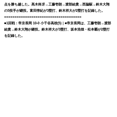
点を勝ち越した。髙木柊冴→工藤壱朗→渡部結貴→西脇駆→鈴木大翔
の5投手が継投。富田惇紀が3塁打、鈴木祥大が2塁打を記録した。
=====================================
■1回戦：帝京長岡 10-0 小千谷高校(5)｜■帝京長岡は、工藤壱朗→渡部
結貴→鈴木大翔が継投。鈴木祥大が3塁打、坂本浩煌・松本覇が2塁打
を記録した。