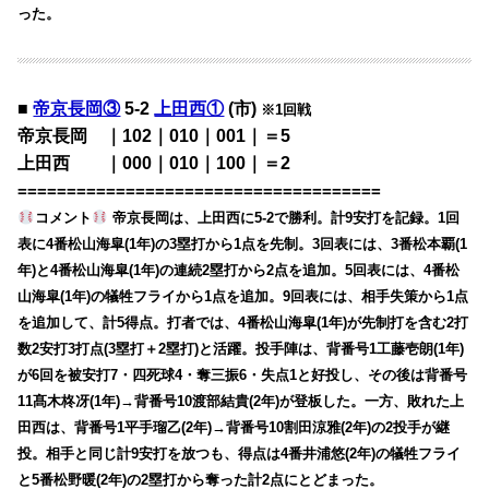
った。
■
帝京長岡③
5-2
上田西①
(市)
※1回戦
帝京長岡 ｜102｜010｜001｜＝5
上田西 ｜000｜010｜100｜＝2
=====================================
コメント
帝京長岡は、上田西に5-2で勝利。計9安打を記録。1回
表に4番松山海皐(1年)の3塁打から1点を先制。3回表には、3番松本覇(1
年)と4番松山海皐(1年)の連続2塁打から2点を追加。5回表には、4番松
山海皐(1年)の犠牲フライから1点を追加。9回表には、相手失策から1点
を追加して、計5得点。打者では、4番松山海皐(1年)が先制打を含む2打
数2安打3打点(3塁打＋2塁打)と活躍。投手陣は、背番号1工藤壱朗(1年)
が6回を被安打7・四死球4・奪三振6・失点1と好投し、その後は背番号
11髙木柊冴(1年)→背番号10渡部結貴(2年)が登板した。一方、敗れた上
田西は、背番号1平手瑠乙(2年)→背番号10割田涼雅(2年)の2投手が継
投。相手と同じ計9安打を放つも、得点は4番井浦悠(2年)の犠牲フライ
と5番松野暖(2年)の2塁打から奪った計2点にとどまった。