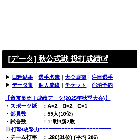
[データ] 秋公式戦 投打成績
▶︎
日程結果
｜
選手名簿
｜
大会展望
｜
注目選手
▶︎
データ集
｜
個人成績
｜
チケット
｜
宿泊予約
【帝京長岡｜成績データ(2025年秋季大会)】
・
スポーツ紙
：A=2、B=2、C=1
・
部員数
：55人(10位)
・試合数 ：11戦9勝2敗
打撃/攻撃力=======================
・チーム打率 ：.286(21位) (平均.306)