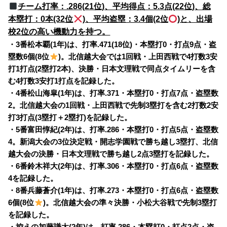
チーム打率：.286(21位)、平均得点：5.3点(22位)、総
本塁打：0本(32位
)、平均盗塁：3.4個(2位
)と、出場
校2位の高い機動力を持つ。
・3番松本覇(1年)は、打率.471(18位)・本塁打0・打点9点・盗
塁数6個(8位
)。北信越大会では1回戦・上田西戦で4打数3安
打1打点(2塁打2本)、決勝・日本文理戦で同点タイムリーを含
む4打数3安打1打点を記録した。
・4番松山海皐(1年)は、打率.371・本塁打0・打点7点・盗塁数
2。北信越大会の1回戦・上田西戦で先制3塁打を含む2打数2安
打3打点(3塁打＋2塁打)を記録した。
・5番富田惇紀(2年)は、打率.286・本塁打0・打点5点・盗塁数
4。新潟大会の3位決定戦・開志学園戦で勝ち越し3塁打、北信
越大会の決勝・日本文理戦で勝ち越し2点3塁打を記録した。
・6番鈴木祥大(2年)は、打率.306・本塁打0・打点6点・盗塁数
4を記録した。
・8番兵藤蒼介(1年)は、打率.273・本塁打0・打点6点・盗塁数
6個(8位
)。北信越大会の準々決勝・小松大谷戦で先制3塁打
を記録した。
・控えの加藤謙太(2年)は、打率.286・本塁打0・打点2点・盗