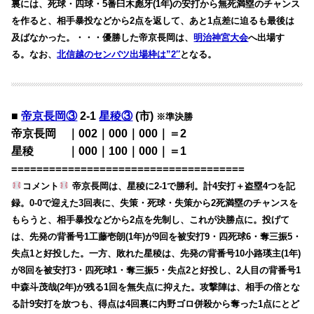
裏には、死球・四球・5番臼木彪牙(1年)の安打から無死満塁のチャンス
を作ると、相手暴投などから2点を返して、あと1点差に迫るも最後は
及ばなかった。・・・優勝した帝京長岡は、
明治神宮大会
へ出場す
る。なお、
北信越のセンバツ出場枠は”2″
となる。
■
帝京長岡③
2-1
星稜③
(市)
※準決勝
帝京長岡 ｜002｜000｜000｜＝2
星稜 ｜000｜100｜000｜＝1
=====================================
コメント
帝京長岡は、星稜に2-1で勝利。計4安打＋盗塁4つを記
録。0-0で迎えた3回表に、失策・死球・失策から2死満塁のチャンスを
もらうと、相手暴投などから2点を先制し、これが決勝点に。投げて
は、先発の背番号1工藤壱朗(1年)が9回を被安打9・四死球6・奪三振5・
失点1と好投した。一方、敗れた星稜は、先発の背番号10小路瑛主(1年)
が8回を被安打3・四死球1・奪三振5・失点2と好投し、2人目の背番号1
中森斗茂哉(2年)が残る1回を無失点に抑えた。攻撃陣は、相手の倍とな
る計9安打を放つも、得点は4回裏に内野ゴロ併殺から奪った1点にとど