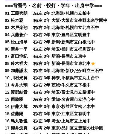
===背番号・名前・投打・学年・出身中学===
01 工藤壱朗 左/左 2年 北海道•札幌市立柏中
02 松本覇 右/左 2年 大阪•大阪市立生野未来学園中
03 木戸楽翔 右/右 2年 北海道•札幌市立北白石中
04 兵藤蒼介 右/右 2年 東京•豊島区立明豊中
05 松山海皐 右/右 2年 新潟•新潟市立白根北中
06 新井一平 右/左 2年 埼玉•桶川市立桶川西中
07 富田惇紀 右/左 3年 新潟•長岡市立東中
08 鈴木祥大 右/右 3年 新潟•長岡市立東北中
09 加藤謙太 右/左 3年 北海道•新ひだか町立三石中
10 川村光翼 右/右 3年 神奈川•横浜市立丸山台中
11 今井大瑚 右/右 2年 茨城•牛久市立下根中
12 渡部結貴 右/右 3年 埼玉•富士見市立勝瀬中
13 西脇駆 左/右 3年 愛知•名古屋市立浄心中
14 伊藤大輝 左/左 3年 東京•杉並区立松ノ木中
15 佐藤陽 右/右 3年 東京•江東区立有明中
16 鳥丸敦也 右/左 3年 埼玉•上尾市立上尾中
17 櫻井悠真 右/両 2年 東京•品川区立豊葉の杜学園