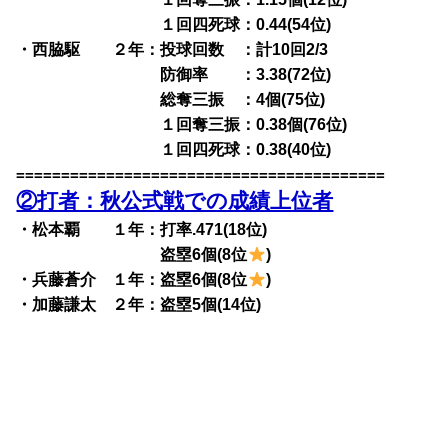
１回四死球：0.44(54位)
・西脇駆 ２年：投球回数 ：計10回2/3
防御率 ：3.38(72位)
総奪三振 ：4個(75位)
１回奪三振：0.38個(76位)
１回四死球：0.38(40位)
=========================================
②打者：秋公式戦での成績上位者
・松本覇 １年：打率.471(18位)
盗塁6個(8位
)
・兵藤蒼介 １年：盗塁6個(8位
)
・加藤謙太 ２年：盗塁5個(14位)