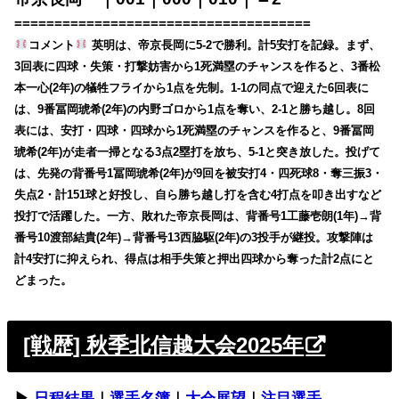
=====================================
コメント
英明は、帝京長岡に5-2で勝利。計5安打を記録。まず、
3回表に四球・失策・打撃妨害から1死満塁のチャンスを作ると、3番松
本一心(2年)の犠牲フライから1点を先制。1-1の同点で迎えた6回表に
は、9番冨岡琥希(2年)の内野ゴロから1点を奪い、2-1と勝ち越し。8回
表には、安打・四球・四球から1死満塁のチャンスを作ると、9番冨岡
琥希(2年)が走者一掃となる3点2塁打を放ち、5-1と突き放した。投げて
は、先発の背番号1冨岡琥希(2年)が9回を被安打4・四死球8・奪三振3・
失点2・計151球と好投し、自ら勝ち越し打を含む4打点を叩き出すなど
投打で活躍した。一方、敗れた帝京長岡は、背番号1工藤壱朗(1年)→背
番号10渡部結貴(2年)→背番号13西脇駆(2年)の3投手が継投。攻撃陣は
計4安打に抑えられ、得点は相手失策と押出四球から奪った計2点にと
どまった。
[戦歴] 秋季北信越大会2025年
▶︎
日程結果
｜
選手名簿
｜
大会展望
｜
注目選手