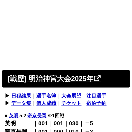
[戦歴] 明治神宮大会2025年
▶︎
日程結果
｜
選手名簿
｜
大会展望
｜
注目選手
▶︎
データ集
｜
個人成績
｜
チケット
｜
宿泊予約
■
英明
5-2
帝京長岡
※1回戦
英明 ｜001｜001｜030｜＝5
帝京長岡 ｜001｜000｜010｜＝2