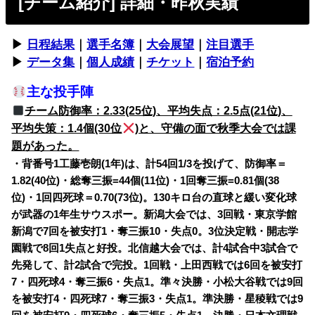
[チーム紹介] 詳細・昨秋実績
▶︎
日程結果
｜
選手名簿
｜
大会展望
｜
注目選手
▶︎
データ集
｜
個人成績
｜
チケット
｜
宿泊予約
主な投手陣
チーム防御率：2.33(25位)、平均失点：2.5点(21位)、
平均失策：1.4個(30位
)と、守備の面で秋季大会では課
題があった。
・背番号1工藤壱朗(1年)は、計54回1/3を投げて、防御率＝
1.82(40位)・総奪三振=44個(11位)・1回奪三振=0.81個(38
位)・1回四死球＝0.70(73位)。130キロ台の直球と緩い変化球
が武器の1年生サウスポー。新潟大会では、3回戦・東京学館
新潟で7回を被安打1・奪三振10・失点0。3位決定戦・開志学
園戦で8回1失点と好投。北信越大会では、計4試合中3試合で
先発して、計2試合で完投。1回戦・上田西戦では6回を被安打
7・四死球4・奪三振6・失点1。準々決勝・小松大谷戦では9回
を被安打4・四死球7・奪三振3・失点1。準決勝・星稜戦では9