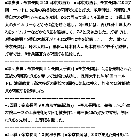
■準決勝：帝京長岡 3-10 日本文理(7)｜■日本文理は、帝京長岡に10-3(7
回コールド)。先発の染谷崇史が7回3失点と好投。攻撃陣は、2回裏に5
番臼木の2塁打から2点を先制。2-2の同点で迎えた4回裏には、1番土屋
太のタイムリーなどから2点を勝ち越し。5回裏には、再び1番土屋太の
2点タイムリーなどから3点を追加して、7-2と突き放した。打者では、
3番秦碧羽と5番臼木彪牙がともに2塁打2本を記録した。一方、敗れた
帝京長岡は、鈴木大翔→西脇駆→鈴木祥大→髙木柊冴の4投手が継投。
打者では、8番兵藤蒼介が2塁打を記録した。
=====================================
■準々決勝：帝京長岡 8-1 長岡大手(8)｜■帝京長岡は、1点を先制された
直後の5回裏に3点を奪って逆転に成功し、長岡大手に8-1(8回コール
ド)。渡部結貴→髙木柊冴の継投で8回を1失点に抑え、打者では渡部結
貴が2塁打を記録した。
=====================================
■3回戦：帝京長岡 9-0 東京学館新潟(7)｜■帝京長岡は、先発した1年生
左腕エースの工藤壱朗が7回を被安打1・奪三振10の好投で零封。初回
に3点を先制し、主導権を握った。
=====================================
■2回戦：帝京長岡 4-3 関根学園｜■帝京長岡は、3-3で迎えた8回裏に1