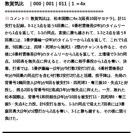
敦賀気比 ｜000｜001｜011｜1 ＝4x
=====================================
コメント
敦賀気比は、松本国際に4x-3(延長10回サヨナラ)。計11
安打を記録。0-1と1点を追う6回裏に、6番村雲脩吾(2年)のタイムリー
から1点を返して、1-1の同点。直後に勝ち越されて、1-3と2点を追う8
回裏には、1番伊藤綸一(2年)のタイムリーから1点を返して、これで1点
差。9回裏には、四球・死球から無死1・2塁のチャンスを作ると、その
後に6番村雲脩吾(2年)のタイムリーから1点を返して、土壇場で3-3の同
点。10回表を無失点に抑えると、その裏に相手暴投から1点を奪い、決
着。打者では、1番伊藤綸一(2年)が5打数3安打1打点、6番村雲脩吾(2
年)が9回裏の同点打を含む4打数3安打2打点と活躍。投手陣は、先発の
背番号1鶴田啓人(2年)が8回を被安打6・四死球3・奪三振10・失点3と好
投し、残る2回を背番号8辻琉成(1年)が無失点に抑えた。一方、敗れた
松本国際は、背番号1和田頼生(2年)が10回を被安打11・四死球8・奪三
振5・失点4と力投。計6安打を放ち、1-1の同点で迎えた7回表には3番
森田勇大(2年)の2塁打から2点を奪い、3-1と勝ち越すも、その後に競り
負けた。