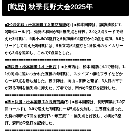
[戦歴] 秋季長野大会2025年
■3位決定戦：松本国際 7-0 諏訪清陵(8)
｜■松本国際は、諏訪清陵に7-
0(8回コールド)。先発の和田が8回無失点と好投。2-0と2点リードで迎
えた3回裏に、5番小堀の3塁打と6番加藤の2塁打から2点を追加。5-0と
リードして迎えた8回裏には、9番立花の2塁打と1番飯出のタイムリー
から2点を追加し、これで7点差とした。
=====================================
■準決勝：松本国際 1-4 上田西
｜ ■上田西は、松本国際に4-1で勝利。1-
1の同点に追いつかれた直後の4回裏に、スクイズ・犠牲フライなどか
ら一挙3点を勝ち越した。投手陣は、向山→割田と繋ぎ、3人目の平手
が残る3回を無失点に抑えた。打者では、田作が2塁打を記録した。
=====================================
■準々決勝：松本国際 7-0 長野商業(7)
｜■松本国際は、長野商業に7-0(7
回コールド)。0-0で迎えた3回裏に一挙5点を先制し、主導権を握った。
先発の和田が7回を被安打3・奪三振11・無失点と好投し、小堀が3塁
打、森田が2塁打を記録した。
=====================================