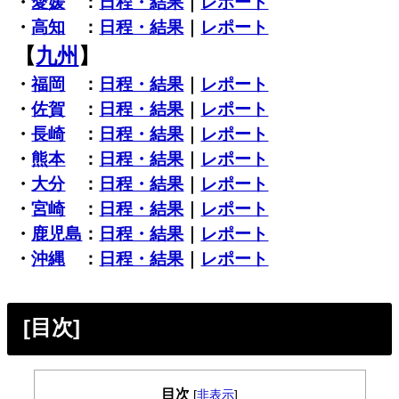
・
愛媛
：
日程・結果
｜
レポート
・
高知
：
日程・結果
｜
レポート
【
九州
】
・
福岡
：
日程・結果
｜
レポート
・
佐賀
：
日程・結果
｜
レポート
・
長崎
：
日程・結果
｜
レポート
・
熊本
：
日程・結果
｜
レポート
・
大分
：
日程・結果
｜
レポート
・
宮崎
：
日程・結果
｜
レポート
・
鹿児島
：
日程・結果
｜
レポート
・
沖縄
：
日程・結果
｜
レポート
[目次]
目次
[
非表示
]