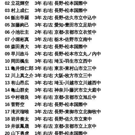
02 立花輝空 3年 右/右 長野•松本国際中
03 村上成仁 3年 右/右 長野•松本国際中
04 飯出帝羅 3年 左/右 長野•佐久市立中込中
05 加藤絢己 3年 右/左 愛知•豊田市立足助中
06 小池壮主 2年 右/右 京都•京都市立衣笠中
07 小堀彬真 3年 左/右 栃木•佐野市立南中
08 森田勇大 3年 右/右 長野•松本国際中
09 早川政斗 2年 右/右 長野•松本市立丸ノ内中
10 岡田楓生 3年 右/右 埼玉•羽生市立西中
11 亀井煌仁郎 3年 右/右 東京•東村山市立三中
12 川上真之介 3年 右/右 大阪•枚方市立三中
13 有山昂広 3年 右/右 埼玉•川越市立川越西中
14 亀山群史 3年 右/右 神奈川•藤沢市立大庭中
15 中村嶺良 3年 右/右 京都•京都市立旭丘中
16 菅野空 2年 右/右 長野•松本国際中
17 滝沢瑠唯 3年 左/左 長野•東御市立北御牧中
18 岩井奏太 3年 右/右 長野•佐久市立東中
19 井坂鳳晟 3年 右/左 京都•京都市立上京中
20 山下勇虎 1年 右/左 長野•松本国際中