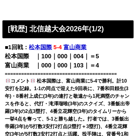
[戦歴] 北信越大会2026年(1/2)
■1回戦：
松本国際
5-4
富山商業
松本国際 ｜100｜000｜004｜＝5
富山商業 ｜000｜000｜103｜＝4
=========================================
コメント
松本国際は、富山商業に5-4で勝利。計10
安打を記録。1-1の同点で迎えた9回表に、7番和田頼生(3
年)・8番村上成仁(3年)の連打と敬遠から1死満塁のチャン
スを作ると、代打・滝澤瑠唯(3年)のスクイズ、3番飯出帝
羅(3年)の2点3塁打、4番立花輝空(3年)のタイムリーから
一挙4点を奪って、5-1と勝ち越した。打者では、3番飯出
帝羅(3年)が5打数3安打2打点(2塁打＋3塁打)、4番立花輝
空(3年)が5打数3安打2打点と活躍。投手陣は、背番号1和