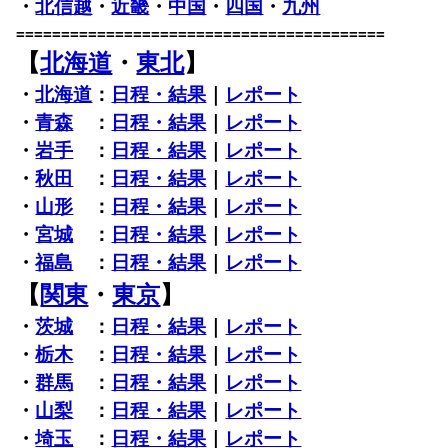
・
北信越
・
近畿
・
中国
・
四国
・
九州
=========================================
【
北海道
・
東北
】
・
北海道
：
日程・結果
｜
レポート
・
青森
：
日程・結果
｜
レポート
・
岩手
：
日程・結果
｜
レポート
・
秋田
：
日程・結果
｜
レポート
・
山形
：
日程・結果
｜
レポート
・
宮城
：
日程・結果
｜
レポート
・
福島
：
日程・結果
｜
レポート
【
関東
・
東京
】
・
茨城
：
日程・結果
｜
レポート
・
栃木
：
日程・結果
｜
レポート
・
群馬
：
日程・結果
｜
レポート
・
山梨
：
日程・結果
｜
レポート
・
埼玉
：
日程・結果
｜
レポート