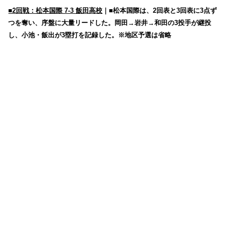
■2回戦：松本国際 7-3 飯田高校
｜■松本国際は、2回表と3回表に3点ず
つを奪い、序盤に大量リードした。岡田→岩井→和田の3投手が継投
し、小池・飯出が3塁打を記録した。※地区予選は省略