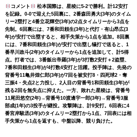
コメント
松本国際は、星稜に5-2で勝利。計12安打
を記録。0-0で迎えた5回裏に、2番森田勇大(3年)のタイム
リー2塁打と4番立花輝空(3年)の2点タイムリーから3点を
先制。6回裏には、7番和田頼生(3年)と代打・有山昂広(3
年)が安打で出塁すると、相手失策から1点を追加。8回裏
には、7番和田頼生(3年)が安打で出塁し犠打で送ると、1
番早川政斗(2年)のタイムリーから1点を追加して、計5得
点。打者では、3番飯出帝羅(3年)が3打数2安打＋2盗塁、
7番和田頼生(3年)が4打数4安打と活躍。投手陣は、先発の
背番号11亀井煌仁郎(3年)が7回を被安打8・四死球2・奪
三振4・失点2と力投し、2人目の背番号1和田頼生(3年)が
残る2回を無失点に抑えた。一方、敗れた星稜は、背番号
11尾田悠空(2年)→背番号10渡邊宇一郎(3年)→背番号3服
部成(1年)の3投手が継投。攻撃陣は、計9安打。6回表に4
番宮岸駿丞(3年)のタイムリー2塁打から1点、7回表には相
手失策から1点を返すも、中盤以降、競り負けた。