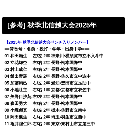
[参考] 秋季北信越大会2025年
【2025年 秋季北信越大会ベンチ入りメンバー】
==背番号・名前・投打・学年・出身中学===
01 和田頼生 左/左 2年 神奈川•横須賀市立不入斗中
02 立花輝空 右/右 2年 長野•松本国際中
03 村上成仁 右/右 2年 長野•松本国際中
04 飯出帝羅 右/左 2年 長野•佐久市立中込中
05 加藤絢己 右/左 2年 愛知•豊田市立足助中
06 小池壮主 右/右 1年 京都•京都市立衣笠中
07 矢野目汐苑 右/左 2年 長野•松本国際中
08 森田勇大 右/右 2年 長野•松本国際中
09 小堀彪真 右/左 2年 栃木•佐野市立南中
10 岡田楓生 右/右 2年 埼玉•羽生市立西中
11 亀井煌仁郎 右/右 2年 東京•東村山市立第三中