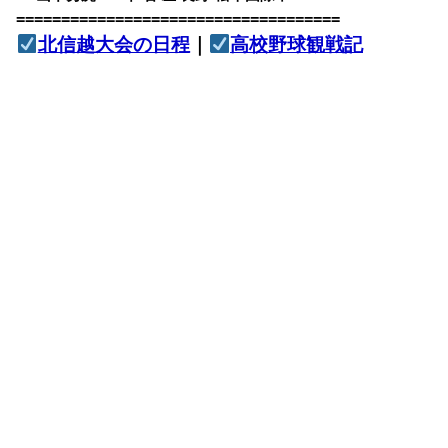
====================================
北信越大会の日程
｜
高校野球観戦記