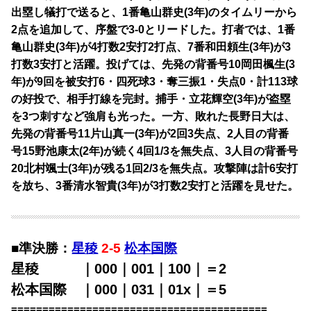
出塁し犠打で送ると、1番亀山群史(3年)のタイムリーから
2点を追加して、序盤で3-0とリードした。打者では、1番
亀山群史(3年)が4打数2安打2打点、7番和田頼生(3年)が3
打数3安打と活躍。投げては、先発の背番号10岡田楓生(3
年)が9回を被安打6・四死球3・奪三振1・失点0・計113球
の好投で、相手打線を完封。捕手・立花輝空(3年)が盗塁
を3つ刺すなど強肩も光った。一方、敗れた長野日大は、
先発の背番号11片山真一(3年)が2回3失点、2人目の背番
号15野池康太(2年)が続く4回1/3を無失点、3人目の背番号
20北村颯士(3年)が残る1回2/3を無失点。攻撃陣は計6安打
を放ち、3番清水智貴(3年)が3打数2安打と活躍を見せた。
■準決勝：
星稜
2-5
松本国際
星稜 ｜000｜001｜100｜＝2
松本国際 ｜000｜031｜01x｜＝5
=========================================