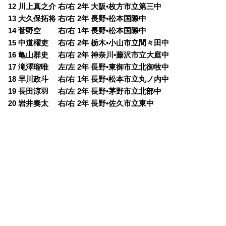
12 川上真之介 右/右 2年 大阪•枚方市立第三中
13 大久保拓将 右/右 2年 長野•松本国際中
14 菅野空 右/右 1年 長野•松本国際中
15 中道櫂吏 右/右 2年 栃木•小山市立間々田中
16 亀山群史 右/右 2年 神奈川•藤沢市立大庭中
17 滝澤瑠唯 左/左 2年 長野•東御市立北御牧中
18 早川政斗 右/右 1年 長野•松本市立丸ノ内中
19 長田涼羽 右/左 2年 長野•茅野市立北部中
20 岩井奏太 右/右 2年 長野•佐久市立東中