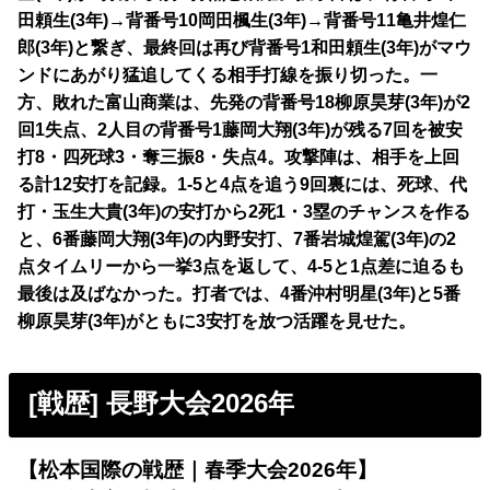
田頼生(3年)→背番号10岡田楓生(3年)→背番号11亀井煌仁
郎(3年)と繋ぎ、最終回は再び背番号1和田頼生(3年)がマウ
ンドにあがり猛追してくる相手打線を振り切った。一
方、敗れた富山商業は、先発の背番号18柳原昊芽(3年)が2
回1失点、2人目の背番号1藤岡大翔(3年)が残る7回を被安
打8・四死球3・奪三振8・失点4。攻撃陣は、相手を上回
る計12安打を記録。1-5と4点を追う9回裏には、死球、代
打・玉生大貴(3年)の安打から2死1・3塁のチャンスを作る
と、6番藤岡大翔(3年)の内野安打、7番岩城煌駕(3年)の2
点タイムリーから一挙3点を返して、4-5と1点差に迫るも
最後は及ばなかった。打者では、4番沖村明星(3年)と5番
柳原昊芽(3年)がともに3安打を放つ活躍を見せた。
[戦歴] 長野大会2026年
【松本国際の戦歴｜春季大会2026年】