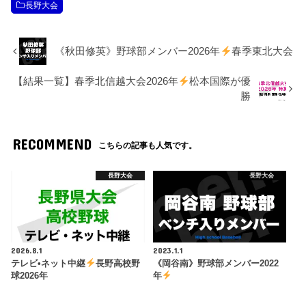
長野大会
《秋田修英》野球部メンバー2026年
春季東北大会
【結果一覧】春季北信越大会2026年
松本国際が優
勝
RECOMMEND
こちらの記事も人気です。
長野大会
長野大会
2026.8.1
2023.1.1
テレビ•ネット中継
長野高校野
《岡谷南》野球部メンバー2022
球2026年
年