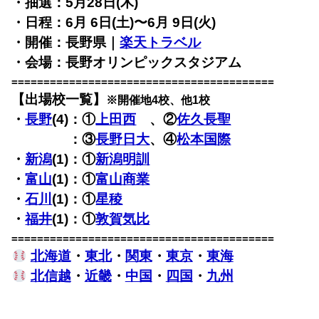
・抽選：5月28日(木)
・日程：6月 6日(土)〜6月 9日(火)
・開催：長野県｜
楽天トラベル
・会場：長野オリンピックスタジアム
=========================================
【出場校一覧】
※開催地4校、他1校
・
長野
(4)：①
上田西
、②
佐久長聖
・
長野
(4)
：③
長野日大
、④
松本国際
・
新潟
(1)：①
新潟明訓
・
富山
(1)：①
富山商業
・
石川
(1)：①
星稜
・
福井
(1)：①
敦賀気比
=========================================
北海道
・
東北
・
関東
・
東京
・
東海
北信越
・
近畿
・
中国
・
四国
・
九州