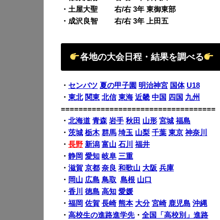
・土屋大聖 右/右 3年 東御東部
・成沢良智 右/右 3年 上田五
各地の大会日程・結果を調べる
・
センバツ
夏の甲子園
明治神宮
国体
U18
・
東北
関東
北信
東海
近畿
中国
四国
九州
===================================
・
北海道
青森
岩手
秋田
山形
宮城
福島
・
茨城
栃木
群馬
埼玉
山梨
千葉
東京
神奈川
・
長野
新潟
富山
石川
福井
・
静岡
愛知
岐阜
三重
・
滋賀
京都
奈良
和歌山
大阪
兵庫
・
岡山
広島
鳥取
島根
山口
・
香川
徳島
高知
愛媛
・
福岡
佐賀
長崎
熊本
大分
宮崎
鹿児島
沖縄
・
高校生の進路進学先
・
全国「高校別」進路