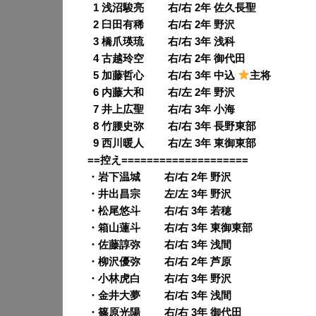
0
1 浅沼駿亮 右/右 2年 佐久長聖
0
2 臼田有稀 右/右 2年 野沢
0
3 橋爪瑛琉 右/右 3年 浅科
0
4 古越玲空 右/右 2年 御代田
0
5 加藤哲心 右/右 3年 中込
主将
0
6 内藤大和 右/左 2年 野沢
0
7 井上広聖 右/右 3年 小海
0
8 竹腰史弥 右/右 3年 長野東部
0
9 西川暖人 右/左 3年 東御東部
==控え====================
・岩下温城 右/右 2年 野沢
・井出昌宗 左/左 3年 野沢
・松尾悠斗 右/右 3年 若穂
・箱山蓮斗 右/右 3年 東御東部
・佐藤諄弥 右/右 3年 浅間
・柳沢優弥 右/右 2年 芦原
・小林虎白 右/右 3年 野沢
・金井大夢 右/右 3年 浅間
・篠原光陽 右/右 3年 御代田