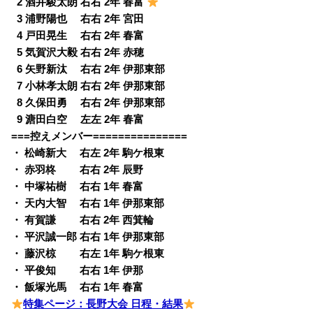
0
2 酒井駿太朗 右右 2年 春富
0
3 浦野陽也 右右 2年 宮田
0
4 戸田晃生 右右 2年 春富
0
5 気賀沢大毅 右右 2年 赤穂
0
6 矢野新汰 右右 2年 伊那東部
0
7 小林孝太朗 右右 2年 伊那東部
0
8 久保田勇 右右 2年 伊那東部
0
9 溏田白空 左左 2年 春富
===控えメンバー===============
・ 松崎新大 右左 2年 駒ケ根東
・ 赤羽柊 右右 2年 辰野
・ 中塚祐樹 右右 1年 春富
・ 天内大智 右右 1年 伊那東部
・ 有賀謙 右右 2年 西箕輪
・ 平沢誠一郎 右右 1年 伊那東部
・ 藤沢椋 右左 1年 駒ケ根東
・ 平俊知 右右 1年 伊那
・ 飯塚光馬 右右 1年 春富
特集ページ：長野大会 日程・結果