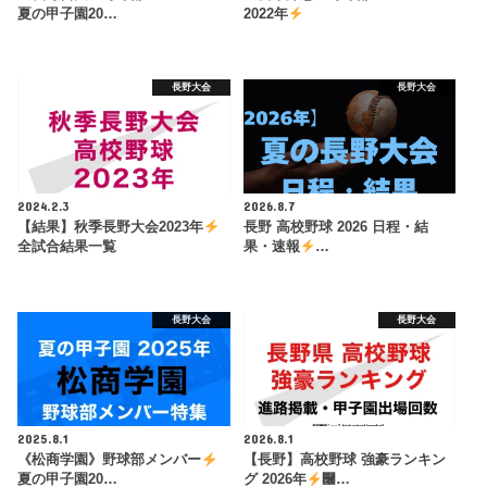
夏の甲子園20…
2022年
長野大会
長野大会
2024.2.3
2026.8.7
【結果】秋季長野大会2023年
長野 高校野球 2026 日程・結
全試合結果一覧
果・速報
…
長野大会
長野大会
2025.8.1
2026.8.1
《松商学園》野球部メンバー
【長野】高校野球 強豪ランキン
夏の甲子園20…
グ 2026年
࿠…