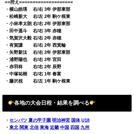
==控え====================
・横山皓瑛 右/右 3年 伊那東部
・松崎新大 右/左 2年 駒ケ根東
・小林孝太朗 右/右 2年 伊那東部
・田中遥斗 右/右 3年 赤穂
・気賀沢大毅 右/右 2年 赤穂
・有賀謙 右/右 2年 西箕輪
・矢野新汰 右/右 2年 伊那東部
・浦野陽也 右/右 2年 宮田
・赤羽柊 右/右 2年 辰野
・中塚祐樹 右/右 1年 春富
・藤沢椋 右/左 1年 駒ケ根東
各地の大会日程・結果を調べる
・
センバツ
夏の甲子園
明治神宮
国体
U18
・
東北
関東
北信
東海
近畿
中国
四国
九州