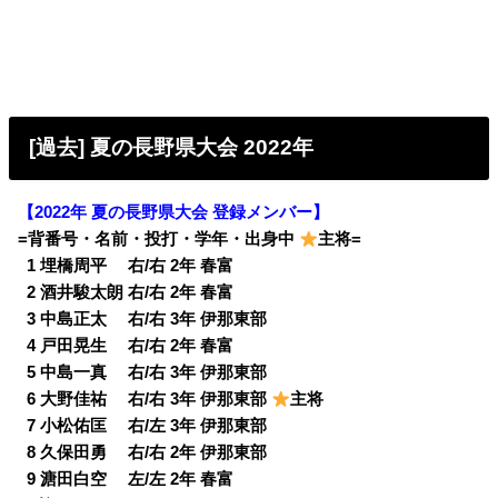
[過去] 夏の長野県大会 2022年
【2022年 夏の長野県大会 登録メンバー】
=背番号・名前・投打・学年・出身中
主将=
0
1 埋橋周平 右/右 2年 春富
0
2 酒井駿太朗 右/右 2年 春富
0
3 中島正太 右/右 3年 伊那東部
0
4 戸田晃生 右/右 2年 春富
0
5 中島一真 右/右 3年 伊那東部
0
6 大野佳祐 右/右 3年 伊那東部
主将
0
7 小松佑匡 右/左 3年 伊那東部
0
8 久保田勇 右/右 2年 伊那東部
0
9 溏田白空 左/左 2年 春富