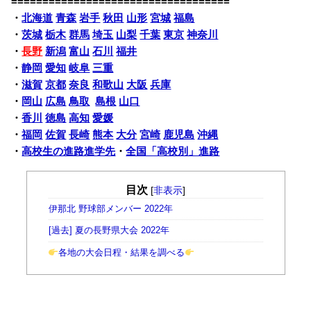
===================================
・
北海道
青森
岩手
秋田
山形
宮城
福島
・
茨城
栃木
群馬
埼玉
山梨
千葉
東京
神奈川
・
長野
新潟
富山
石川
福井
・
静岡
愛知
岐阜
三重
・
滋賀
京都
奈良
和歌山
大阪
兵庫
・
岡山
広島
鳥取
島根
山口
・
香川
徳島
高知
愛媛
・
福岡
佐賀
長崎
熊本
大分
宮崎
鹿児島
沖縄
・
高校生の進路進学先
・
全国「高校別」進路
目次
[
非表示
]
伊那北 野球部メンバー 2022年
[過去] 夏の長野県大会 2022年
各地の大会日程・結果を調べる