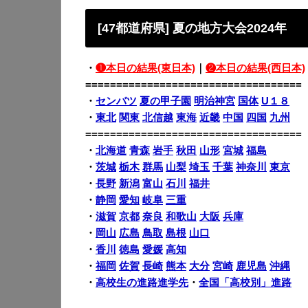
[47都道府県] 夏の地方大会2024年
・
❶本日の結果(東日本)
｜
❷本日の結果(西日本)
===================================
・
センバツ
夏の甲子園
明治神宮
国体
U１８
・
東北
関東
北信越
東海
近畿
中国
四国
九州
===================================
・
北海道
青森
岩手
秋田
山形
宮城
福島
・
茨城
栃木
群馬
山梨
埼玉
千葉
神奈川
東京
・
長野
新潟
富山
石川
福井
・
静岡
愛知
岐阜
三重
・
滋賀
京都
奈良
和歌山
大阪
兵庫
・
岡山
広島
鳥取
島根
山口
・
香川
徳島
愛媛
高知
・
福岡
佐賀
長崎
熊本
大分
宮崎
鹿児島
沖縄
・
高校生の進路進学先
・
全国「高校別」進路