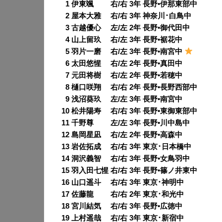
0
1 伊東颯 右/右 3年 長野•伊那東部中
0
2 屋本大雅 右/右 3年 神奈川･白鳥中
0
3 古越優心 左/左 2年 長野•御代田中
0
4 山上留玖 右/左 3年 長野•裾花中
0
5 羽片一磨 右/左 3年 長野•南宮中
0
6 太田悠惺 右/左 2年 長野•真田中
0
7 元田将樹 右/左 2年 長野•若穂中
0
8 樋口咲翔 右/右 2年 長野•長野西部中
0
9 浅沼葵玖 左/左 3年 長野•南宮中
10 松井陽寿 右/右 3年 長野•東御東部中
11 千野尊 左/左 3年 長野•川中島中
12 島岡星凪 右/左 2年 長野•高森中
13 岩佐拓成 右/右 3年 東京･日本橋中
14 洞沢義智 右/右 3年 長野•女鳥羽中
15 羽入田七惺 右/右 3年 長野•篠ノ井東中
16 山口遥斗 右/右 3年 東京･神明中
17 佐藤龍 右/右 2年 東京･和光中
18 宮川結気 右/右 3年 長野•広徳中
19 上村遥哉 右/右 3年 東京･新宿中