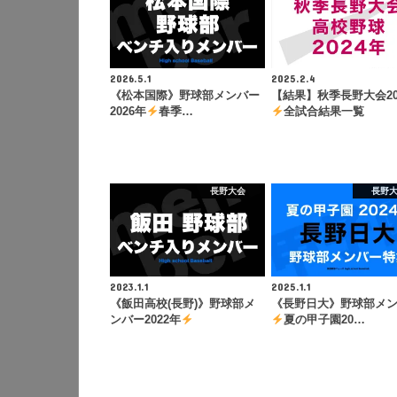
2026.5.1
2025.2.4
《松本国際》野球部メンバー
【結果】秋季長野大会20
2026年
春季…
全試合結果一覧
長野大会
長野
2023.1.1
2025.1.1
《飯田高校(長野)》野球部メ
《長野日大》野球部メ
ンバー2022年
夏の甲子園20…