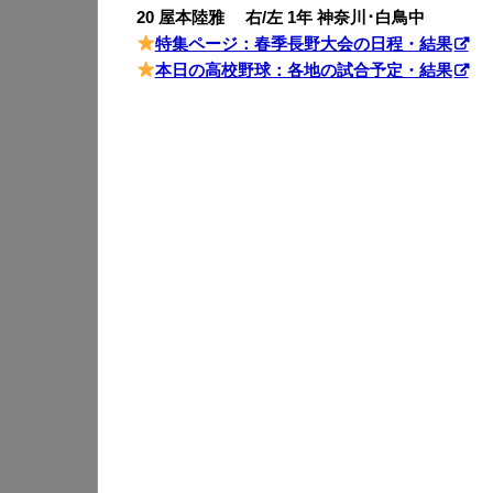
20 屋本陸雅 右/左 1年 神奈川･白鳥中
特集ページ：春季長野大会の日程・結果
本日の高校野球：各地の試合予定・結果