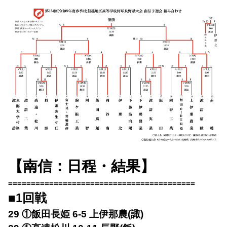
【南信：日程・結果】
=========================================
■1回戦
29 ①飯田長姫 6-5 上伊那農(諏)