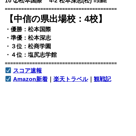
10 ②松本国際 4-2 松本深志(松)
※決勝戦
=========================================
【中信の県出場校：4校】
・優勝：松本国際
・準優：松本深志
・３位：松商学園
・４位：塩尻志学館
=========================================
スコア速報
Amazon新着
｜
楽天トラベル
｜
観戦記