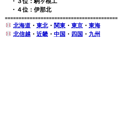
・３位：駒ヶ根工
・４位：伊那北
=========================================
北海道
・
東北
・
関東
・
東京
・
東海
北信越
・
近畿
・
中国
・
四国
・
九州