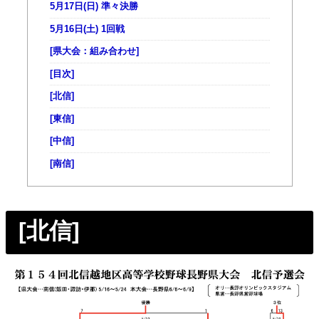
5月17日(日) 準々決勝
5月16日(土) 1回戦
[県大会：組み合わせ]
[目次]
[北信]
[東信]
[中信]
[南信]
[北信]