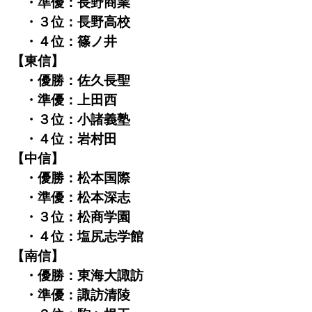
・準優：長野商業
・３位：長野高校
・４位：篠ノ井
【東信】
・優勝：佐久長聖
・準優：上田西
・３位：小諸義塾
・４位：岩村田
【中信】
・優勝：松本国際
・準優：松本深志
・３位：松商学園
・４位：塩尻志学館
【南信】
・優勝：東海大諏訪
・準優：諏訪清陵