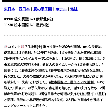
東日本
｜
西日本
｜
夏の甲子園
｜
ホテル
｜
雑誌
09:00 佐久長聖 6-3 伊那北(松)
11:30 松本国際 6-1 屋代(松)
コメント
7月19日(土) 準々決勝＝計2試合が開催。
■佐久長聖は、
伊那北に6-3で勝利
。計10安打を記録。1点を先制された直後の2回表、
7番中村恭也のタイムリーで1点を返し、1-1の同点。続く3回表には、3
番岩原志宜の3塁打と4番小倉賢人のタイムリーから2点を勝ち越し。4
回表には、1番森圭翔の3塁打と2番中地健太の2塁打から2点を追加し、
突き放した。先発の佐藤大晟が4回2失点、2人目の田中杜把が残る5回
を被安打3・失点1と好投した。
■松本国際は、屋代に6-1で勝利
。1-1で
迎えた6回表に、相手失策から1点を勝ち越した。計11安打を放ち、2番
飯出帝羅が4打数3安打、3番森田勇大が5打数2安打3打点(2塁打＋3塁打)
と活躍。先発の小林岬翔が6回2/3を1失点、2人目の市川志生が残るイ
ニングをノーヒットに抑えた。