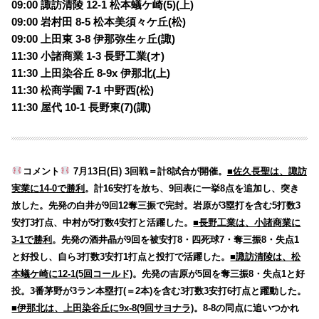
09:00 諏訪清陵 12-1 松本蟻ケ崎(5)(上)
09:00 岩村田 8-5 松本美須々ケ丘(松)
09:00 上田東 3-8 伊那弥生ヶ丘(諏)
11:30 小諸商業 1-3 長野工業(オ)
11:30 上田染谷丘 8-9x 伊那北(上)
11:30 松商学園 7-1
中野西(松)
11:30 屋代 10-1 長野東(7)(諏)
コメント
7月13日(日) 3回戦＝計8試合が開催。
■佐久長聖は、諏訪
実業に14-0で勝利
。計16安打を放ち、9回表に一挙8点を追加し、突き
放した。先発の白井が9回12奪三振で完封。岩原が3塁打を含む5打数3
安打3打点、中村が5打数4安打と活躍した。
■長野工業は、小諸商業に
3-1で勝利
。先発の酒井晶が9回を被安打8・四死球7・奪三振8・失点1
と好投し、自ら3打数3安打1打点と投打で活躍した。
■諏訪清陵は、松
本蟻ケ崎に12-1(5回コールド)
。先発の吉原が5回を奪三振8・失点1と好
投。3番茅野が3ラン本塁打(＝2本)を含む3打数3安打6打点と躍動した。
■伊那北は、上田染谷丘に9x-8(9回サヨナラ)
。8-8の同点に追いつかれ