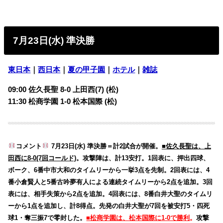
7月23日(水) 準決勝
東日本
｜
西日本
｜
夏の甲子園
｜
ホテル
｜
雑誌
09:00 佐久長聖 8-0 上田西(7) (松)
11:30 松商学園 1-0 松本国際 (松)
コメント
7月23日(水) 準決勝＝計2試合が開催。
■佐久長聖は、上
田西に8-0(7回コールド)
。攻撃陣は、計13安打。1回表に、押出四球、
ボーク、6番中市大和のタイムリーから一挙3点を先制。2回表には、4
番小倉賢人と5番古吟夢有人による連続タイムリーから2点を追加。3回
表には、相手失策から2点を追加。4回表には、8番白井大聖のタイムリ
ーから1点を追加し、計8得点。先発の白井大聖が7回を被安打5・四死
球1・奪三振7で零封した。
■松商学園は、松本国際に1-0で勝利
。
攻撃