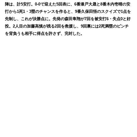
陣は、計5安打。0-0で迎えた5回表に、6番漆戸大晟と8番木内壱晴の安
打から1死1・3塁のチャンスを作ると、9番久保田悟のスクイズで1点を
先制し、これが決勝点に。先発の森田隼翔が7回を被安打6・失点0と好
投。2人目の加藤高慎が残る2回を救援し、9回裏には2死満塁のピンチ
を背負うも相手に得点を許さず、完封した。