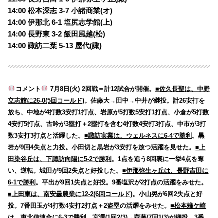
14:00 松本深志 3-7 小諸商業(オ)
14:00 伊那北 6-1 塩尻志学館(上)
14:00 長野東 3-2 飯田風越(松)
14:00 諏訪二葉 5-13 屋代(諏)
コメント
7月8日(火) 2回戦＝計12試合が開催。
■佐久長聖は、中野
立志館に26-0(5回コールド)
。佐藤大→田中→中井が継投。計26安打を
放ち、中地が4打数3安打1打点、岩原が5打数5安打1打点、小倉が5打数
4安打5打点、古吟が3塁打＋2塁打を含む4打数4安打3打点、中市が3打
数3安打3打点と活躍した。
■諏訪実業は、ウェルネスに6-4で勝利
。黒
岩が9回4失点と力投。小田切と黒岩が3安打を放つ活躍を見せた。
■上
田染谷丘は、下諏訪向陽に5-2で勝利
。1点を追う8回裏に一挙4点を奪
い、逆転。城田が9回2失点と好投した。
■伊那弥生ヶ丘は、長野吉田に
6-1で勝利
。平出が9回1失点と好投。9番塩沢が2打点の活躍をみせた。
■上田東は、南安曇農業に12-2(6回コールド)
。小山晃が6回2失点と好
投。7番田玉が4打数4安打2打点＋2盗塁の活躍をみせた。
■松本蟻ケ崎
は、東北信連合に6-3で勝利
。宮澤(1回2/3)→齊藤(7回1/3)が継投。3番