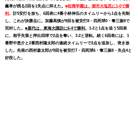
薫孝が残る2回を1失点に抑えた。
■松商学園は、都市大塩尻に1-0で勝
利
。
計5安打を放ち、6回表に4番小林伸伍のタイムリーから1点を先制
し、これが決勝点に。加藤高慎が9回を被安打8・四死球0・奪三振8で
完封した。
■屋代は、東海大諏訪に6-4で勝利
。1-2と1点を追う5回表
に、相手失策と押出四球で2点を奪い、3-2と逆転。続く6回表には、1
番野中恵介と2番西村陽太郎の連続タイムリーで2点を追加し、突き放
した。先発の西村森太郎が9回を被安打7・四死球6・奪三振8・失点4と
好投した。