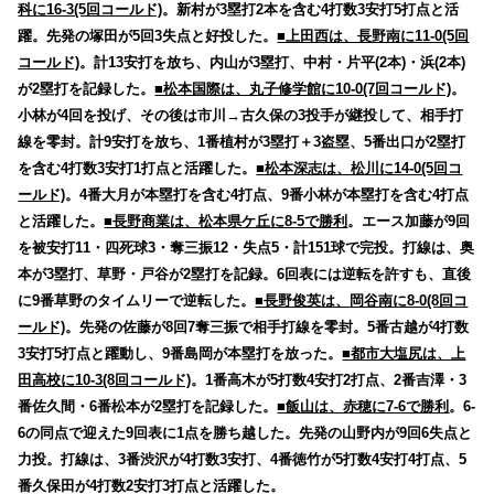
科に16-3(5回コールド)
。新村が3塁打2本を含む4打数3安打5打点と活
躍。先発の塚田が5回3失点と好投した。
■上田西は、長野南に11-0(5回
コールド)
。計13安打を放ち、内山が3塁打、中村・片平(2本)・浜(2本)
が2塁打を記録した。
■松本国際は、丸子修学館に10-0(7回コールド)
。
小林が4回を投げ、その後は市川→古久保の3投手が継投して、相手打
線を零封。計9安打を放ち、1番植村が3塁打＋3盗塁、5番出口が2塁打
を含む4打数3安打1打点と活躍した。
■松本深志は、松川に14-0(5回コ
ールド)
。4番大月が本塁打を含む4打点、9番小林が本塁打を含む4打点
と活躍した。
■長野商業は、松本県ケ丘に8-5で勝利
。エース加藤が9回
を被安打11・四死球3・奪三振12・失点5・計151球で完投。打線は、奥
本が3塁打、草野・戸谷が2塁打を記録。6回表には逆転を許すも、直後
に9番草野のタイムリーで逆転した。
■長野俊英は、岡谷南に8-0(8回コ
ールド)
。先発の佐藤が8回7奪三振で相手打線を零封。5番古越が4打数
3安打5打点と躍動し、9番島岡が本塁打を放った。
■都市大塩尻は、上
田高校に10-3(8回コールド)
。1番高木が5打数4安打2打点、2番吉澤・3
番佐久間・6番松本が2塁打を記録した。
■飯山は、赤穂に7-6で勝利
。6-
6の同点で迎えた9回表に1点を勝ち越した。先発の山野内が9回6失点と
力投。打線は、3番渋沢が4打数3安打、4番徳竹が5打数4安打4打点、5
番久保田が4打数2安打3打点と活躍した。