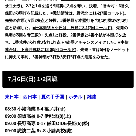
サヨナラ)
。2-3と1点を追う9回裏に2点を奪い、決着。1番今村・6番久
保田が3塁打を記録した。
■諏訪清陵は、野沢北に11-2(7回コールド)
。
先発の吉原が7回2失点と好投。3番茅野が本塁打を含む3打数3安打3打
点と活躍した。
■松本美須々ケ丘は、辰野に8-1(7回コールド)
。先発の
鳥羽が5回を奪三振9・失点1と好投。2番保坂と4番小杉が本塁打を放
ち、1番荒井が5打数3安打1打点＋4盗塁とチャンスメイクした。
■中信
連合は、下高井農林に13-0(5回コールド)
。先発・東は5回をノーヒット
に抑えて零封。3番神部が3打数3安打5打点の活躍をみせた。
7月6日(日) 1•2回戦
東日本
｜
西日本
｜
夏の甲子園
｜
ホテル
｜
雑誌
08:30 小諸商業 8-4 篠ノ井(オ)
09:00 須坂高校 0-7 伊那北(8)(上)
09:00 長野高専 0-17 飯田OIDE長姫(5)(松)
09:00 諏訪二葉 9x-8 小諸高校(諏)