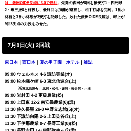
は、飯田OIDE長姫に3-0で勝利
。
先発の森田が8回を被安打1・四死球
2・奪三振8と好投し、最終回は加藤が継投し、相手打線を完封。1番小
林智と3番小林嶺が3安打を記録した。敗れた飯田OIDE長姫は、畔上が
9回3失点の力投をみせた。
7月8日(火) 2回戦
東日本
｜
西日本
｜
夏の甲子園
｜
ホテル
｜
雑誌
09:00 ウェルネス 4-6 諏訪実業(オ)
09:00 松本蟻ケ崎 6-3 東北信連合(上)
※
東北信連合： 北部・松代・蓼科・軽井沢・小海
09:00 岩村田 4-2 更級農業(松)
09:00 上田東 12-2 南安曇農業(6)(諏)
11:30 佐久長聖 26-0 中野立志館(5)(オ)
11:30 下諏訪向陽 2-5 上田染谷丘(上)
11:30 下伊那農業 0-7 長野工業(8)(松)
11:30 長野吉田 1-6 伊那弥生ヶ丘(諏)