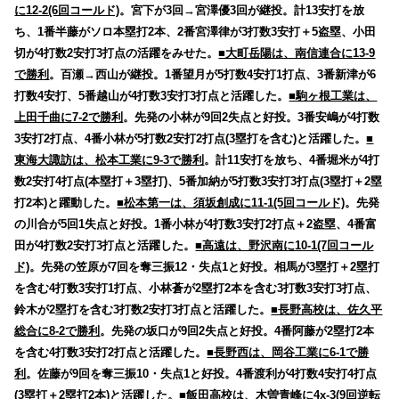
に12-2(6回コールド)
。宮下が3回→宮澤優3回が継投。計13安打を放
ち、1番半藤がソロ本塁打2本、2番宮澤律が3打数3安打＋5盗塁、小田
切が4打数2安打3打点の活躍をみせた。
■大町岳陽は、南信連合に13-9
で勝利
。百瀬→西山が継投。1番望月が5打数4安打1打点、3番新津が6
打数4安打、5番越山が4打数3安打3打点と活躍した。
■駒ヶ根工業は、
上田千曲に7-2で勝利
。先発の小林が9回2失点と好投。3番安嶋が4打数
3安打2打点、4番小林が5打数2安打2打点(3塁打を含む)と活躍した。
■
東海大諏訪は、松本工業に9-3で勝利
。計11安打を放ち、4番堀米が4打
数2安打4打点(本塁打＋3塁打)、5番加納が5打数3安打3打点(3塁打＋2塁
打2本)と躍動した。
■松本第一は、須坂創成に11-1(5回コールド)
。先発
の川合が5回1失点と好投。1番小林が4打数3安打2打点＋2盗塁、4番富
田が4打数2安打3打点と活躍した。
■高遠は、野沢南に10-1(7回コール
ド)
。先発の笠原が7回を奪三振12・失点1と好投。相馬が3塁打＋2塁打
を含む4打数3安打1打点、小林蒼が2塁打2本を含む3打数3安打3打点、
鈴木が2塁打を含む3打数2安打3打点と活躍した。
■長野高校は、佐久平
総合に8-2で勝利
。先発の坂口が9回2失点と好投。4番阿藤が2塁打2本
を含む4打数3安打2打点と活躍した。
■長野西は、岡谷工業に6-1で勝
利
。佐藤が9回を奪三振10・失点1と好投。4番渡利が4打数4安打4打点
(3塁打＋2塁打2本)と活躍した。
■飯田高校は、木曽青峰に4x-3(9回逆転