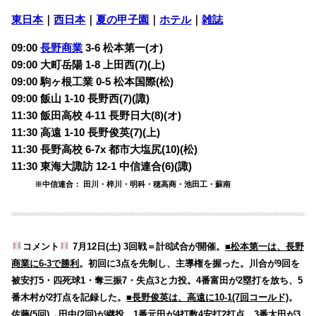
東日本
｜
西日本
｜
夏の甲子園
｜
ホテル
｜
雑誌
09:00
長野商業
3-6 松本第一(オ)
09:00 大町岳陽 1-8 上田西(7)(上)
09:00 駒ヶ根工業 0-5 松本国際(松)
09:00 飯山 1-10 長野西(7)(諏)
11:30 飯田高校 4-11 長野日大(8)(オ)
11:30 高遠 1-10 長野俊英(7)(上)
11:30 長野高校 6-7x 都市大塩尻(10)(松)
11:30 東海大諏訪 12-1 中信連合(6)(諏)
※中信連合： 田川・梓川・明科・穂高商・池田工・蘇南
コメント
7月12日(土) 3回戦＝計8試合が開催。
■松本第一は、長野
商業に6-3で勝利
。初回に3点を先制し、主導権を握った。川合が9回を
被安打5・四死球1・奪三振7・失点3と力投。4番富田が2塁打を放ち、5
番木村が2打点を記録した。
■長野俊英は、高遠に10-1(7回コールド)
。
佐藤(5回)→田中(2回)が継投。1番元田が4打数4安打2打点、3番太田が3