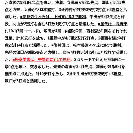
た直後の9回裏に1点を奪い、決着。寺澤薫が6回5失点、園田が3回3失
点と力投。近藤がソロ本塁打、3番沖村が4打数3安打2打点＋3盗塁と活
躍した。
■伊那弥生ヶ丘は、上田東に8-3で勝利
。平出が9回3失点と好
投。丸山が2塁打を含む3打数1安打3打点と活躍した。
■屋代は、長野東
に10-1(7回コールド)
。塚田が4回→内藤が2回→西村森が1回をそれぞれ
登板。計10安打を放ち、1番野中が4打数2安打2打点、2番西村陽が4打
数2安打4打点と活躍した。
■岩村田は、松本美須々ケ丘に8-5で勝利
。
先発の須田が9回5失点と力投し、自ら4打数3安打2打点と投打で活躍し
た。
■松商学園は、中野西に7-1で勝利
。
2点リードで迎えた7回表に一
挙4点を奪い、突き放した。先発の森田が3回1失点、加藤が残る6回を
無失点に抑えた。計10安打を放ち、2番羽生田が5打数3安打＋3盗塁、
漆戸が3打点と活躍した。