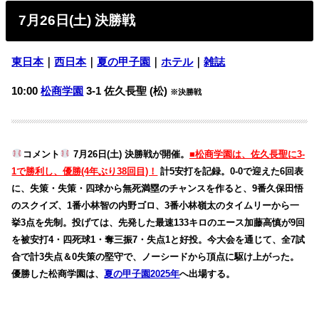
7月26日(土) 決勝戦
東日本
｜
西日本
｜
夏の甲子園
｜
ホテル
｜
雑誌
10:00
松商学園
3-1 佐久長聖 (松)
※決勝戦
コメント
7月26日(土) 決勝戦が開催。
■松商学園は、佐久長聖に3-
1で勝利し、優勝(4年ぶり38回目)！
計5安打を記録。0-0で迎えた6回表
に、失策・失策・四球から無死満塁のチャンスを作ると、9番久保田悟
のスクイズ、1番小林智の内野ゴロ、3番小林嶺太のタイムリーから一
挙3点を先制。投げては、先発した最速133キロのエース加藤高慎が9回
を被安打4・四死球1・奪三振7・失点1と好投。今大会を通じて、全7試
合で計3失点＆0失策の堅守で、ノーシードから頂点に駆け上がった。
優勝した松商学園は、
夏の甲子園2025年
へ出場する。