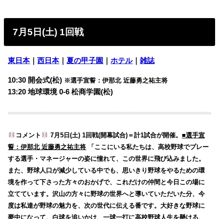
7月5日(土) 1回戦
東日本
｜
西日本
｜
夏の甲子園
｜
ホテル
｜
雑誌
10:30 開会式(松)
※選手宣誓：伊那北 近藤勇之祐主将
13:20 地球環境 0-6 松商学園(松)
コメント
7月5日(土) 1回戦(開幕試合)＝計1試合が開催。
■選手宣
誓：伊那北 近藤勇之祐主将
「ここにいる私たちは、高校野球でプレー
する選手・マネージャーの姿に憧れて、この世界に飛び込みました。
また、野球人口が減少している中でも、思いきり野球をやるための環
境を作って下さった方々のおかげで、これだけの仲間と今日この場に
立てています。沢山の方々に野球の世界へと導いていただいた分、今
度は私達が野球の魅力を、次の世代に伝える番です。大好きな野球に
夢中になって、白球を追いかけ、一球一打に高校野球人生を懸ける、