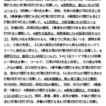
塁打を含む4打数2安打1打点と活躍した。
■長野西は、飯山に10-1(7回
コールド)
。5回裏に一挙9点を奪い、逆転。先発の佐藤が7回1失点と好
投。2番眞篠が2塁打を含む4打数3安打2打点、6番諏訪が3塁打を含む2
打数1安打4打点と活躍した。
■上田西は、大町岳陽に8-1(7回コール
ド)
。百瀬(5回)→宮澤(2回)が継投。1番清水が2塁打2本を含む4打数3安
打5打点と躍動した。
■都市大塩尻は、長野高校に7x-6(延長10回サヨナ
ラ)
。初回に6点を先制されるも、8裏までに同点に追いつき、接戦を制
した。小林が先発し、2人目の高田が1回途中から残る10回をロングリ
リーフし無失点に抑えた。3番佐久間が6打数4安打1打点と活躍した。
■
長野日大は、飯田に11-4(8回コールド)
。5-4と1点リードで迎えた8回裏
に一挙6点を奪い、コールド。三澤が5回1失点と好投し、その後は寺島
→片山が継投。計13安打を放ち、1番半藤が2塁打を含む3打数2安打2打
点、清水が3塁打を含む2打数1安打3打点、3人目の片山が3塁打を含む2
打数2安打2打点と活躍した。
■松本国際は、駒ヶ根工業に5-0で勝利
。
市川(6回)→岡田(2回)→和田(1回)が継投し、完封。市川が3塁打、3番森
田・5番出口・6番植村が2塁打を記録した。
■東海大諏訪は、中信連合
に12-1(6回コールド)
。岡田→渡邉→重松→多田が継投。今福が3塁打を
含む5打数1安打3打点、伊藤が2塁打を含む3打数2安打2打点と活躍し