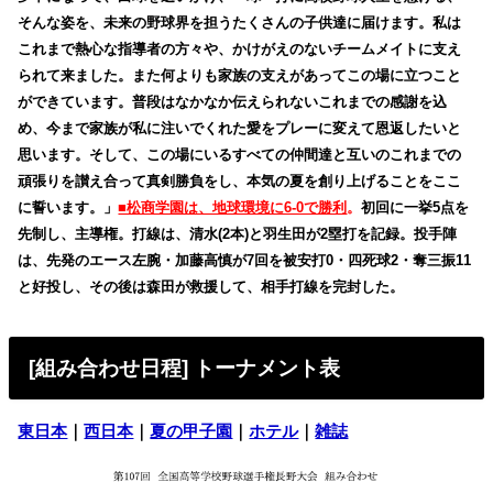
そんな姿を、未来の野球界を担うたくさんの子供達に届けます。私は
これまで熱心な指導者の方々や、かけがえのないチームメイトに支え
られて来ました。また何よりも家族の支えがあってこの場に立つこと
ができています。普段はなかなか伝えられないこれまでの感謝を込
め、今まで家族が私に注いでくれた愛をプレーに変えて恩返したいと
思います。そして、この場にいるすべての仲間達と互いのこれまでの
頑張りを讃え合って真剣勝負をし、本気の夏を創り上げることをここ
に誓います。」
■松商学園は、地球環境に6-0で勝利
。
初回に一挙5点を
先制し、主導権。打線は、清水(2本)と羽生田が2塁打を記録。投手陣
は、先発のエース左腕・加藤高慎が7回を被安打0・四死球2・奪三振11
と好投し、その後は森田が救援して、相手打線を完封した。
[組み合わせ日程] トーナメント表
東日本
｜
西日本
｜
夏の甲子園
｜
ホテル
｜
雑誌