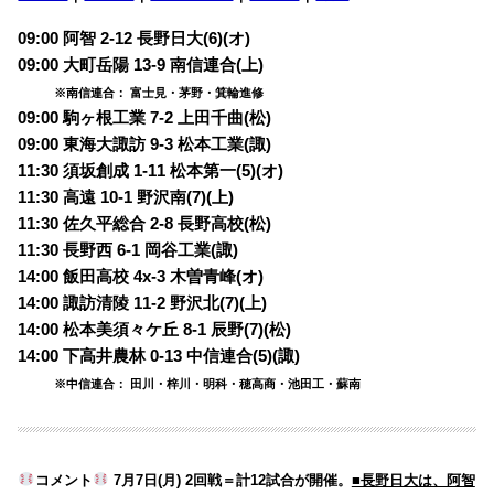
09:00 阿智 2-12 長野日大(6)(オ)
09:00 大町岳陽 13-9 南信連合(上)
※南信連合： 富士見・茅野・箕輪進修
09:00 駒ヶ根工業 7-2 上田千曲(松)
09:00 東海大諏訪 9-3 松本工業(諏)
11:30 須坂創成 1-11 松本第一(5)(オ)
11:30 高遠 10-1 野沢南(7)(上)
11:30 佐久平総合 2-8 長野高校(松)
11:30 長野西 6-1 岡谷工業(諏)
14:00 飯田高校 4x-3 木曽青峰(オ)
14:00 諏訪清陵 11-2 野沢北(7)(上)
14:00 松本美須々ケ丘 8-1 辰野(7)(松)
14:00 下高井農林 0-13 中信連合(5)(諏)
※中信連合： 田川・梓川・明科・穂高商・池田工・蘇南
コメント
7月7日(月) 2回戦＝計12試合が開催。
■長野日大は、阿智