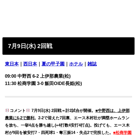
7月9日(水) 2回戦
東日本
｜
西日本
｜
夏の甲子園
｜
ホテル
｜
雑誌
09:00 中野西 6-2 上伊那農業(松)
11:30 松商学園 3-0 飯田OIDE長姫(松)
コメント
7月9日(水) 2回戦＝計2試合が開催。
■中野西は、上伊那
農業に6-2で勝利
。2-2で迎えた7回裏、エース木村壮が満塁ホームラン
を放ち、一挙4点を勝ち越し(=4打数4安打4打点)。投げても、エース木
村が9回を被安打7・四死球1・奪三振14・失点2で完投した。
■松商学園