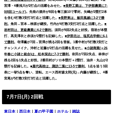
宮澤・4番浅川が2打点の活躍をみせた。
■長野工業は、下伊那農業に7-
0(8回コールド)
。先発の酒井が8回を奪三振10で零封。矢嶋が2塁打2本
を含む4打数3安打3打点と活躍した。
■長野東は、飯田風越に3-2で勝
利
。角田→宮本→栁原が継投。竹内が4打数3安打2打点と活躍した。
■
岩村田は、更級農業に4-2で勝利
。須田が9回2失点と好投。宿岩が本塁
打、髙見澤衣と赤須が2塁打を記録した。
■伊那北は、塩尻志学館に6-1
で勝利
。寺澤薫が7回→宮澤が残る2回を登板。1番中村が5打数3安打と
チャンスメイク。沖村と近藤が2打点の活躍を見せた。
■小諸商業(＝26
年春に小諸と統合)は、松本深志に7-3で勝利
。依田が7回2失点、林倖が
残る2回を1失点と好投。2番田村がソロ本塁打＋2塁打、油井・丸山が2
塁打を記録した。
■屋代高校は、諏訪二葉に13-5で勝利
。1点を追う3回
表に一挙5点を奪い、逆転。エース西村森太郎(兄)→内藤が継投し、4番
宮尾が5打数3安打3打点と活躍した。
7月7日(月) 2回戦
東日本
｜
西日本
｜
夏の甲子園
｜
ホテル
｜
雑誌