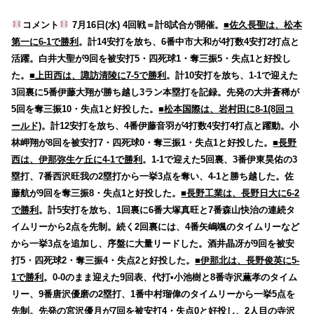
コメント
7月16日(水) 4回戦＝計8試合が開催。
■佐久長聖は、松本
第一に6-1で勝利
。計14安打を放ち、6番中市大和が4打数4安打2打点と
活躍。白井大聖が9回を被安打5・四死球1・奪三振5・失点1と好投し
た。
■上田西は、諏訪清陵に7-5で勝利
。計10安打を放ち、1-1で迎えた
3回裏に5番伊藤大翔が勝ち越し3ラン本塁打を記録。先発の大井蒼稀が
5回を奪三振10・失点1と好投した。
■松本国際は、岩村田に8-1(8回コ
ールド)
。計12安打を放ち、4番伊藤音羽が4打数4安打4打点と躍動。小
林岬翔が8回を被安打7・四死球0・奪三振1・失点1と好投した。
■長野
西は、伊那弥生ケ丘に4-1で勝利
。1-1で迎えた5回裏、3番伊東昊佑の3
塁打、7番西沢旺我の2塁打から一挙3点を奪い、4-1と勝ち越した。佐
藤航が9回を奪三振8・失点1と好投した。
■長野工業は、長野日大に6-2
で勝利
。計5安打を放ち、1回裏に6番大塚真旺と7番森山快治の連続タ
イムリーから2点を先制。続く2回裏には、4番矢嶋颯のタイムリーなど
から一挙3点を追加し、序盤に大量リードした。酒井晶冴が9回を被安
打5・四死球2・奪三振4・失点2と好投した。
■伊那北は、長野俊英に5-
1で勝利
。0-0のまま迎えた9回表、代打•小池樹と8番寺沢薫孝のタイム
リー、9番唐沢優磨の2塁打、1番中村瑠偉のタイムリーから一挙5点を
先制。先発の宮沢優月が7回を被安打4・失点0と好投し、2人目の寺沢