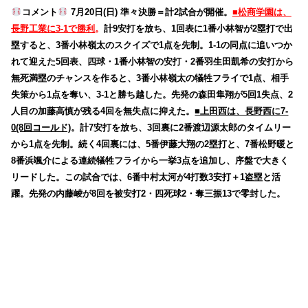
コメント
7月20日(日) 準々決勝＝計2試合が開催。
■松商学園は、
長野工業に3-1で勝利
。
計9安打を放ち、1回表に1番小林智が2塁打で出
塁すると、3番小林嶺太のスクイズで1点を先制。1-1の同点に追いつか
れて迎えた5回表、四球・1番小林智の安打・2番羽生田凱希の安打から
無死満塁のチャンスを作ると、3番小林嶺太の犠牲フライで1点、相手
失策から1点を奪い、3-1と勝ち越した。先発の森田隼翔が5回1失点、2
人目の加藤高慎が残る4回を無失点に抑えた。
■上田西は、長野西に7-
0(8回コールド)
。計7安打を放ち、3回裏に2番渡辺源太郎のタイムリー
から1点を先制。続く4回裏には、5番伊藤大翔の2塁打と、7番松野暖と
8番浜颯介による連続犠牲フライから一挙3点を追加し、序盤で大きく
リードした。この試合では、6番中村太河が4打数3安打＋1盗塁と活
躍。先発の内藤崚が8回を被安打2・四死球2・奪三振13で零封した。