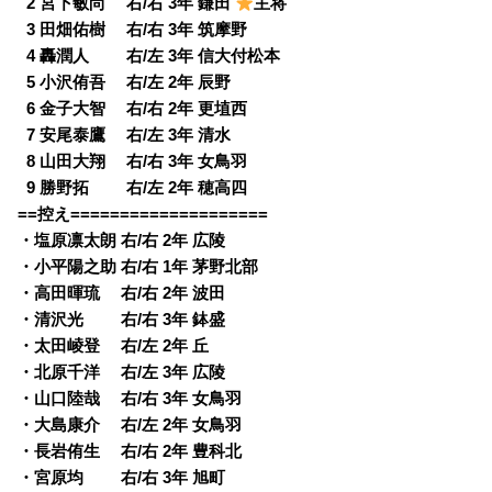
0
2 宮下敏尚 右/右 3年 鎌田
主将
0
3 田畑佑樹 右/右 3年 筑摩野
0
4 轟潤人 右/左 3年 信大付松本
0
5 小沢侑吾 右/左 2年 辰野
0
6 金子大智 右/右 2年 更埴西
0
7 安尾泰鷹 右/左 3年 清水
0
8 山田大翔 右/右 3年 女鳥羽
0
9 勝野拓 右/左 2年 穂高四
==控え====================
・塩原凛太朗 右/右 2年 広陵
・小平陽之助 右/右 1年 茅野北部
・高田暉琉 右/右 2年 波田
・清沢光 右/右 3年 鉢盛
・太田崚登 右/左 2年 丘
・北原千洋 右/左 3年 広陵
・山口陸哉 右/右 3年 女鳥羽
・大島康介 右/左 2年 女鳥羽
・長岩侑生 右/右 2年 豊科北
・宮原均 右/右 3年 旭町