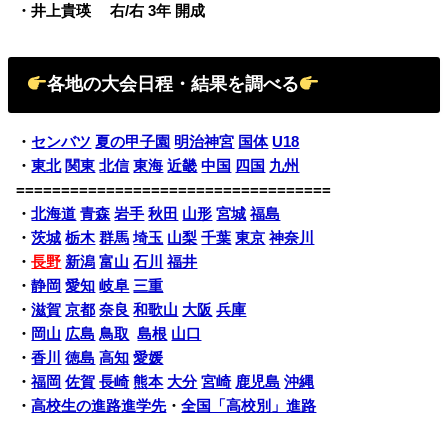
・井上貴瑛 右/右 3年 開成
各地の大会日程・結果を調べる
・
センバツ
夏の甲子園
明治神宮
国体
U18
・
東北
関東
北信
東海
近畿
中国
四国
九州
===================================
・
北海道
青森
岩手
秋田
山形
宮城
福島
・
茨城
栃木
群馬
埼玉
山梨
千葉
東京
神奈川
・
長野
新潟
富山
石川
福井
・
静岡
愛知
岐阜
三重
・
滋賀
京都
奈良
和歌山
大阪
兵庫
・
岡山
広島
鳥取
島根
山口
・
香川
徳島
高知
愛媛
・
福岡
佐賀
長崎
熊本
大分
宮崎
鹿児島
沖縄
・
高校生の進路進学先
・
全国「高校別」進路