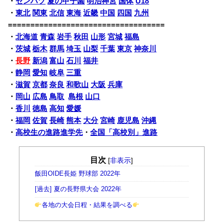
・
センバツ
夏の甲子園
明治神宮
国体
U18
・
東北
関東
北信
東海
近畿
中国
四国
九州
===================================
・
北海道
青森
岩手
秋田
山形
宮城
福島
・
茨城
栃木
群馬
埼玉
山梨
千葉
東京
神奈川
・
長野
新潟
富山
石川
福井
・
静岡
愛知
岐阜
三重
・
滋賀
京都
奈良
和歌山
大阪
兵庫
・
岡山
広島
鳥取
島根
山口
・
香川
徳島
高知
愛媛
・
福岡
佐賀
長崎
熊本
大分
宮崎
鹿児島
沖縄
・
高校生の進路進学先
・
全国「高校別」進路
目次
[
非表示
]
飯田OIDE長姫 野球部 2022年
[過去] 夏の長野県大会 2022年
各地の大会日程・結果を調べる