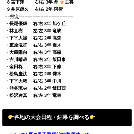
0
8 宮下翔 右/右 3年 鼎
主将
0
9 井原輝久 右/右 2年 阿智
==控え====================
・長尾優輝 右/右 3年 旭ケ丘
・林直樹 左/左 3年 竜峡
・下平大誠 右/右 2年 高森
・束原滉征 右/右 3年 喬木
・大蔵陽向 右/右 3年 高森
・吉川晴哉 右/右 2年 飯田東
・金田柊 右/右 3年 下條
・松島慶汰 右/右 2年 喬木
・下平大稀 右/右 3年 中川
・熊谷琉央 右/右 2年 飯田西
・松沢凌真 右/左 3年 竜東
各地の大会日程・結果を調べる