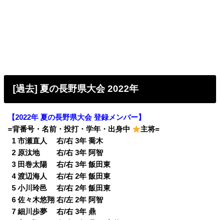
[過去] 夏の長野県大会 2022年
【2022年 夏の長野県大会 登録メンバー】
=背番号・名前・投打・学年・出身中
主将=
0
1 市瀬直人 右/右 3年 喬木
0
2 原汰地 右/右 3年 阿智
0
3 田巻太陽 右/右 3年 飯田東
0
4 渡辺海人 右/右 2年 飯田東
0
5 小川玲邑 右/右 2年 飯田東
0
6 佐々木悠翔 右/左 2年 阿智
0
7 細川歩夢 右/右 3年 鼎