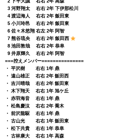
0
2 下平大誠 右右 2年 高森
0
3 河野翔太 右右 2年 下伊那松川
0
4 渡辺海人 右右 2年 飯田東
0
5 小川玲邑 右右 2年 飯田東
0
6 佐々木悠翔 右左 2年 阿智
0
7 熊谷琉央 右右 2年 飯田西
0
8 池田敦哉 右右 2年 恭阜
0
9 井原輝久 右右 2年 阿智
===控えメンバー===============
・ 平沢樹 右右 1年 鼎
・ 遠山雄正 右右 2年 飯田西
・ 吉川晴哉 右右 2年 飯田東
・ 木下翔天 右右 1年 旭ケ丘
・ 赤羽海音 右右 1年 鼎
・ 松島慶汰 右右 2年 喬木
・ 前沢龍駆 右右 1年 鼎
・ 古山光 右右 1年 飯田東
・ 松下共貴 右右 1年 恭阜
・ 古林康大 右右 1年 高森