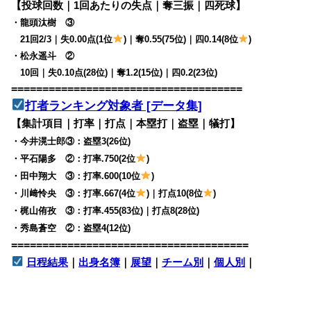
【投球回数｜1回あたりの失点｜奪三振｜四死球】
・龍頭汰樹 ③
21回2/3｜失0.00点(1位
)｜奪0.55(75位)｜四0.14(8位
)
・松永遥斗 ②
10回｜失0.10点(28位)｜奪1.2(15位)｜四0.2(23位)
=====================================
打者ランキング対象者 [データ集]
【集計項目｜打率｜打点｜本塁打｜盗塁｜犠打】
・今井滉士郎③：盗塁3(26位)
・平石陽多 ②：打率.750(2位
)
・田中翔大 ③：打率.600(10位
)
・川﨑怜央 ③：打率.667(4位
)｜打点10(8位
)
・梶山侑孜 ③：打率.455(83位)｜打点8(28位)
・秀島蒼空 ②：盗塁4(12位)
======================================
日程結果
｜
出身名簿
｜
展望
｜
チーム別
｜
個人別
｜