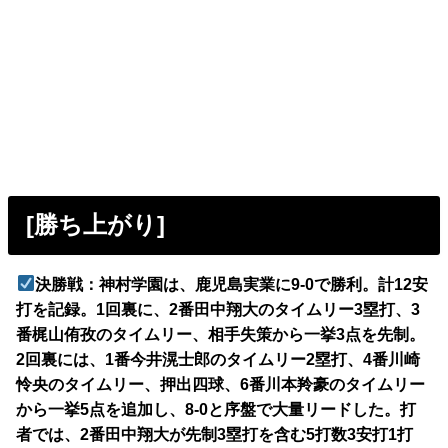
[勝ち上がり]
決勝戦：神村学園は、鹿児島実業に9-0で勝利。計12安
打を記録。1回裏に、2番田中翔大のタイムリー3塁打、3
番梶山侑孜のタイムリー、相手失策から一挙3点を先制。
2回裏には、1番今井滉士郎のタイムリー2塁打、4番川崎
怜央のタイムリー、押出四球、6番川本羚豪のタイムリー
から一挙5点を追加し、8-0と序盤で大量リードした。打
者では、2番田中翔大が先制3塁打を含む5打数3安打1打