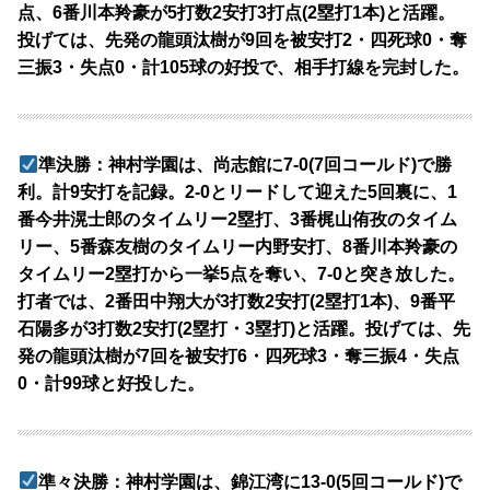
点、6番川本羚豪が5打数2安打3打点(2塁打1本)と活躍。
投げては、先発の龍頭汰樹が9回を被安打2・四死球0・奪
三振3・失点0・計105球の好投で、相手打線を完封した。
準決勝：神村学園は、尚志館に7-0(7回コールド)で勝
利。計9安打を記録。2-0とリードして迎えた5回裏に、1
番今井滉士郎のタイムリー2塁打、3番梶山侑孜のタイム
リー、5番森友樹のタイムリー内野安打、8番川本羚豪の
タイムリー2塁打から一挙5点を奪い、7-0と突き放した。
打者では、2番田中翔大が3打数2安打(2塁打1本)、9番平
石陽多が3打数2安打(2塁打・3塁打)と活躍。投げては、先
発の龍頭汰樹が7回を被安打6・四死球3・奪三振4・失点
0・計99球と好投した。
準々決勝：神村学園は、錦江湾に13-0(5回コールド)で