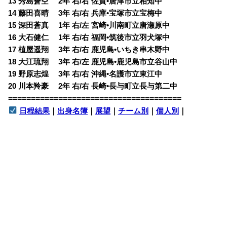
13 秀島蒼空 2年 右/右 佐賀•唐津市立相知中
14 藤田喜晴 3年 右/右 兵庫•宝塚市立宝梅中
15 深田蒼真 1年 右/左 宮崎•川南町立唐瀬原中
16 大石健仁 1年 右/右 福岡•筑後市立羽犬塚中
17 植屋遥翔 3年 右/右 鹿児島•いちき串木野中
18 大江琉翔 3年 右/左 鹿児島•鹿児島市立谷山中
19 野原志煌 3年 右/右 沖縄•名護市立東江中
20 川本羚豪 2年 右/右 長崎•長与町立長与第二中
======================================
日程結果
｜
出身名簿
｜
展望
｜
チーム別
｜
個人別
｜