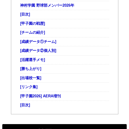
神村学園 野球部メンバー2026年
[目次]
[甲子園の戦歴]
[チームの紹介]
[成績データ①チーム]
[成績データ②個人別]
[活躍選手メモ]
[勝ち上がり]
[出場校一覧]
[リンク集]
[甲子園2026] AERA増刊
[目次]