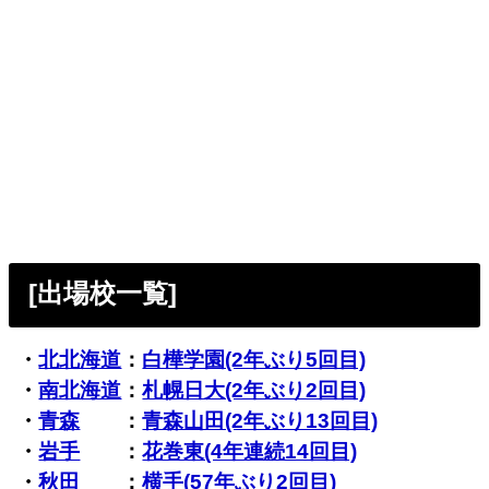
[出場校一覧]
・
北北海道
：
白樺学園(2年ぶり5回目)
・
南北海道
：
札幌日大(2年ぶり2回目)
・
青森
：
青森山田(2年ぶり13回目)
・
岩手
：
花巻東(4年連続14回目)
・
秋田
：
横手(57年ぶり2回目)