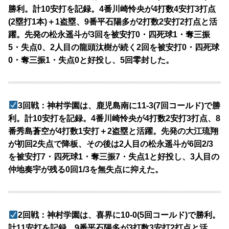
勝利。計10安打を記録。4番川崎怜央が4打数4安打3打点
(2塁打1本)＋1盗塁、9番平石陽多が2打数2安打2打点と活
躍。先発の松永遥斗が3回を被安打0・四死球1・奪三振
5・失点0、2人目の龍頭汰樹が続く2回を被安打0・四死球
0・奪三振1・失点0と好投し、5回零封した。
3回戦：神村学園は、鹿児島南に11-3(7回コールド)で勝
利。計10安打を記録。4番川崎怜央が4打数2安打3打点、8
番秀島蒼空が4打数1安打＋2盗塁と活躍。先発の大江琉翔
が初回2失点で降板、その後は2人目の松永遥斗が6回2/3
を被安打7・四死球1・奪三振7・失点1と好投し、3人目の
仲地奏宇が残る0回1/3を無失点に抑えた。
2回戦：神村学園は、喜界に10-0(5回コールド)で勝利。
計11安打を記録。9番平石陽多が3打数3安打2打点と活