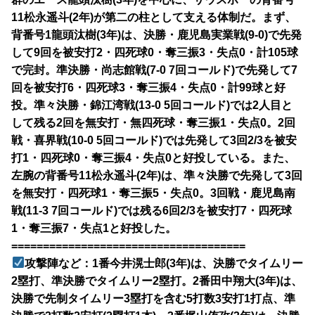
11松永遥斗(2年)が第二の柱として支える体制だ。まず、
背番号1龍頭汰樹(3年)は、決勝・鹿児島実業戦(9-0)で先発
して9回を被安打2・四死球0・奪三振3・失点0・計105球
で完封。準決勝・尚志館戦(7-0 7回コールド)で先発して7
回を被安打6・四死球3・奪三振4・失点0・計99球と好
投。準々決勝・錦江湾戦(13-0 5回コールド)では2人目と
して残る2回を無安打・無四死球・奪三振1・失点0。2回
戦・喜界戦(10-0 5回コールド)では先発して3回2/3を被安
打1・四死球0・奪三振4・失点0と好投している。また、
左腕の背番号11松永遥斗(2年)は、準々決勝で先発して3回
を無安打・四死球1・奪三振5・失点0。3回戦・鹿児島南
戦(11-3 7回コールド)では残る6回2/3を被安打7・四死球
1・奪三振7・失点1と好投した。
=====================================
攻撃陣など：1番今井滉士郎(3年)は、決勝でタイムリー
2塁打、準決勝でタイムリー2塁打。2番田中翔大(3年)は、
決勝で先制タイムリー3塁打を含む5打数3安打1打点、準