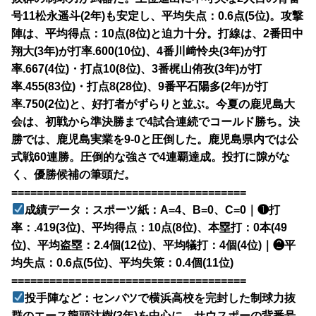
号11松永遥斗(2年)も安定し、平均失点：0.6点(5位)。攻撃
陣は、平均得点：10点(8位)と迫力十分。打線は、2番田中
翔大(3年)が打率.600(10位)、4番川﨑怜央(3年)が打
率.667(4位)・打点10(8位)、3番梶山侑孜(3年)が打
率.455(83位)・打点8(28位)、9番平石陽多(2年)が打
率.750(2位)と、好打者がずらりと並ぶ。今夏の鹿児島大
会は、初戦から準決勝まで4試合連続でコールド勝ち。決
勝では、鹿児島実業を9-0と圧倒した。鹿児島県内では公
式戦60連勝。圧倒的な強さで4連覇達成。投打に隙がな
く、優勝候補の筆頭だ。
=====================================
成績データ：スポーツ紙：A=4、B=0、C=0｜❶打
率：.419(3位)、平均得点：10点(8位)、本塁打：0本(49
位)、平均盗塁：2.4個(12位)、平均犠打：4個(4位)｜❷平
均失点：0.6点(5位)、平均失策：0.4個(11位)
=====================================
投手陣など：センバツで横浜高校を完封した制球力抜
群のエース龍頭汰樹(3年)を中心に、サウスポーの背番号