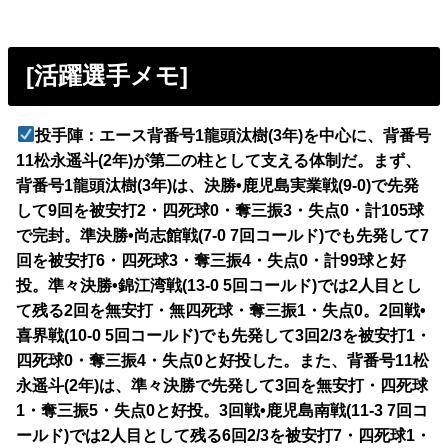
[活躍選手メモ]
投手陣：エース背番号1龍頭汰樹(3年)を中心に、背番号
11松永遥斗(2年)が第二の柱として支える体制だ。まず、
背番号1龍頭汰樹(3年)は、決勝•鹿児島実業戦(9-0)で先発
して9回を被安打2・四死球0・奪三振3・失点0・計105球
で完封。準決勝•尚志館戦(7-0 7回コールド)でも先発して7
回を被安打6・四死球3・奪三振4・失点0・計99球と好
投。準々決勝•錦江湾戦(13-0 5回コールド)では2人目とし
て残る2回を無安打・無四死球・奪三振1・失点0。2回戦•
喜界戦(10-0 5回コールド)でも先発して3回2/3を被安打1・
四死球0・奪三振4・失点0と好投した。また、背番号11松
永遥斗(2年)は、準々決勝で先発して3回を無安打・四死球
1・奪三振5・失点0と好投。3回戦•鹿児島南戦(11-3 7回コ
ールド)では2人目として残る6回2/3を被安打7・四死球1・