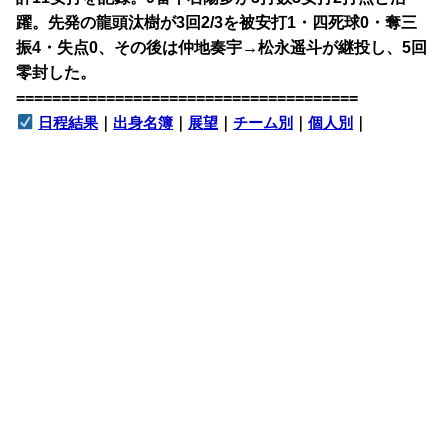
躍。先発の龍頭汰樹が3回2/3を被安打1・四死球0・奪三
振4・失点0、その後は仲地奏宇→松永遥斗が継投し、5回
零封した。
======================================
日程結果
｜
出身名簿
｜
展望
｜
チーム別
｜
個人別
｜