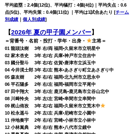
平均盗塁：2.4個(12位)、平均犠打：4個(4位)｜平均失点：0.6
点(5位)、平均失策：0.4個(11位) ｜平均は1試合あたり [
チーム
別成績
｜
個人別成績
]
【
2026年 夏の甲子園メンバー
】
＝背番号・名前・投打・学年・出身・
主将＝
01 龍頭汰樹 3年 右/両 福岡•久留米市立明星中
02 家木杏史 3年 右/右 兵庫•神戸市立住吉中
03 國分聖斗 3年 右/右 佐賀•唐津市立浜玉中
04 今井滉士郎 3年 右/左 熊本•あさぎり町立あさぎり中
05 森友樹 2年 右/右 福岡•北九州市立思永中
06 平石陽多 2年 右/左 福岡•福岡市立平尾中
07 田中翔大 3年 右/左 鹿児島•鹿児島市立谷山北中
08 川﨑怜央 3年 左/左 宮崎•串間市立串間中
09 梶山侑孜 3年 右/右 福岡•久留米市立荒木中
10 松永遥斗 2年 左/左 兵庫•尼崎市立小園中
11 仲地奏宇 2年 右/右 宮崎•小林市立小林中
12 小林嵩典 2年 右/右 熊本•八代市立鏡中