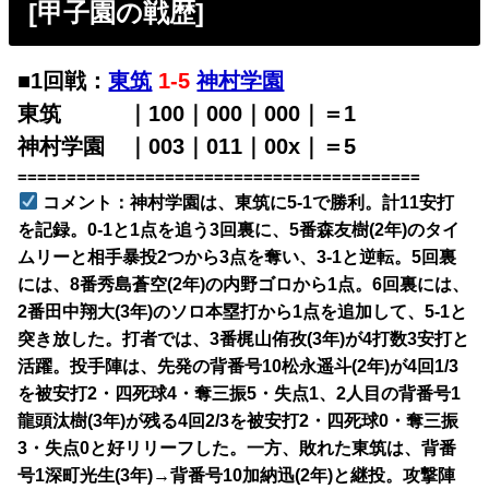
[甲子園の戦歴
]
■1回戦：
東筑
1-5
神村学園
東筑 ｜100｜000｜000｜＝1
神村学園 ｜003｜011｜00x｜＝5
=========================================
コメント：神村学園は、東筑に5-1で勝利。計11安打
を記録。0-1と1点を追う3回裏に、5番森友樹(2年)のタイ
ムリーと相手暴投2つから3点を奪い、3-1と逆転。5回裏
には、8番秀島蒼空(2年)の内野ゴロから1点。6回裏には、
2番田中翔大(3年)のソロ本塁打から1点を追加して、5-1と
突き放した。打者では、3番梶山侑孜(3年)が4打数3安打と
活躍。投手陣は、先発の背番号10松永遥斗(2年)が4回1/3
を被安打2・四死球4・奪三振5・失点1、2人目の背番号1
龍頭汰樹(3年)が残る4回2/3を被安打2・四死球0・奪三振
3・失点0と好リリーフした。一方、敗れた東筑は、背番
号1深町光生(3年)→背番号10加納迅(2年)と継投。攻撃陣