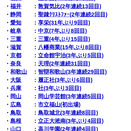
・
福井
：
敦賀気比(2年連続13回目)
・
静岡
：
聖隷ｸﾘｽﾄﾌｧｰ(2年連続2回目)
・
愛知
：
享栄(31年ぶり9回目)
・
岐阜
：
中京(7年ぶり8回目)
・
三重
：
三重(4年ぶり15回目)
・
滋賀
：
八幡商業(15年ぶり8回目)
・
京都
：
立命館宇治(3年ぶり5回目)
・
奈良
：
天理(2年連続31回目)
・
和歌山
：
智辯和歌山(3年連続29回目)
・
大阪
：
履正社(3年ぶり6回目)
・
兵庫
：
社(3年ぶり3回目)
・
岡山
：
岡山学芸館(3年連続5回目)
・
広島
：
市立福山(初出場)
・
鳥取
：
鳥取城北(3年連続8回目)
・
島根
：
立正大淞南(3年ぶり4回目)
・
山口
：
高川学園(2年連続4回目)