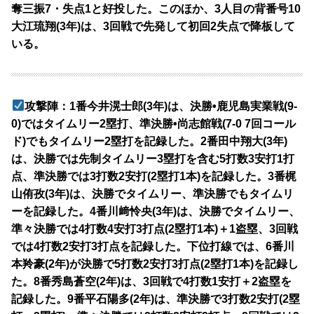
奪三振7・失点1と好投した。このほか、3人目の背番号10
大江琉翔(3年)は、3回戦で先発して初回2失点で降板して
いる。
攻撃陣：1番今井滉士郎(3年)は、決勝•鹿児島実業戦(9-
0)ではタイムリー2塁打、準決勝•尚志館戦(7-0 7回コール
ド)でもタイムリー2塁打を記録した。2番田中翔大(3年)
は、決勝では先制タイムリー3塁打を含む5打数3安打1打
点、準決勝では3打数2安打(2塁打1本)を記録した。3番梶
山侑孜(3年)は、決勝でタイムリー、準決勝でもタイムリ
ーを記録した。4番川﨑怜央(3年)は、決勝でタイムリー、
準々決勝では4打数4安打3打点(2塁打1本)＋1盗塁、3回戦
では4打数2安打3打点を記録した。下位打線では、6番川
本羚豪(2年)が決勝で5打数2安打3打点(2塁打1本)を記録し
た。8番秀島蒼空(2年)は、3回戦で4打数1安打＋2盗塁を
記録した。9番平石陽多(2年)は、準決勝で3打数2安打(2塁