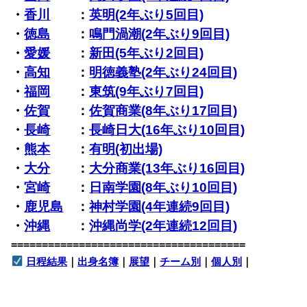
・
香川
：
英明(2年ぶり5回目)
・
徳島
：
鳴門渦潮(2年ぶり9回目)
・
愛媛
：
新田(5年ぶり2回目)
・
高知
：
明徳義塾(2年ぶり24回目)
・
福岡
：
東筑(9年ぶり7回目)
・
佐賀
：
佐賀商業(8年ぶり17回目)
・
長崎
：
長崎日大(16年ぶり10回目)
・
熊本
：
有明(初出場)
・
大分
：
大分商業(13年ぶり16回目)
・
宮崎
：
日南学園(8年ぶり10回目)
・
鹿児島
：
神村学園(4年連続9回目)
・
沖縄
：
沖縄尚学(2年連続12回目)
======================================
日程結果
｜
出身名簿
｜
展望
｜
チーム別
｜
個人別
｜