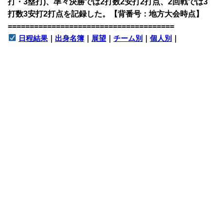
打・3塁打)、準々決勝では2打数2安打2打点、2回戦では3
打数3安打2打点を記録した。【背番号：地方大会時点】
======================================
日程結果
｜
出身名簿
｜
展望
｜
チーム別
｜
個人別
｜