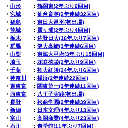
・
山形
：
鶴岡東(2年ぶり9回目)
・
宮城
：
仙台育英(2年連続32回目)
・
福島
：
東日大昌平(初出場)
・
茨城
：
霞ヶ浦(2年ぶり4回目)
・
栃木
：
佐野日大(16年ぶり7回目)
・
群馬
：
健大高崎(3年連続6回目)
・
山梨
：
東海大甲府(3年ぶり15回目)
・
埼玉
：
花咲徳栄(2年ぶり9回目)
・
千葉
：
拓大紅陵(24年ぶり6回目)
・
神奈川
：
横浜(2年連続22回目)
・
東東京
：
関東第一(3年連続11回目)
・
西東京
：
八王子実践(初出場)
・
長野
：
松商学園(2年連続39回目)
・
新潟
：
日本文理(4年ぶり13回目)
・
富山
：
高岡商業(4年ぶり23回目)
・
石川
：
遊学館(11年ぶり7回目)