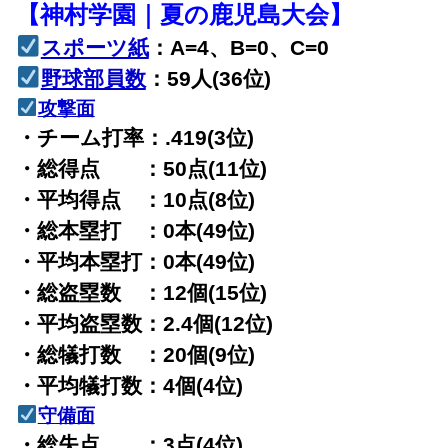
【神村学園｜夏の鹿児島大会】
スポーツ紙
：A=4、B=0、C=0
野球部員数
：59人(36位)
攻撃面
・チーム打率：.419(3位)
・総得点 ：50点(11位)
・平均得点 ：10点(8位)
・総本塁打 ：0本(49位)
・平均本塁打：0本(49位)
・総盗塁数 ：12個(15位)
・平均盗塁数：2.4個(12位)
・総犠打数 ：20個(9位)
・平均犠打数：4個(4位)
守備面
・総失点 ：3点(4位)