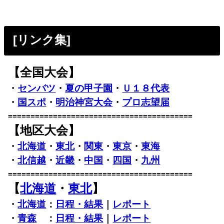
[リンク集]
【全国大会】
・
センバツ
・
夏の甲子園
・
Ｕ１８代表
・
国スポ
・
明治神宮大会
・
プロ志望届
=========================================
【地区大会】
・
北海道
・
東北
・
関東
・
東京
・
東海
・
北信越
・
近畿
・
中国
・
四国
・
九州
=========================================
【
北海道
・
東北
】
・
北海道
：
日程・結果
｜
レポート
・
青森
：
日程・結果
｜
レポート