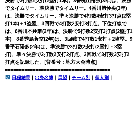
決勝で3打数2安打(2塁打1本)。3番梶山侑孜(3年)は、決勝
でタイムリー、準決勝でタイムリー。4番川﨑怜央(3年)
は、決勝でタイムリー、準々決勝で4打数4安打3打点(2塁
打1本)＋1盗塁、3回戦で4打数2安打3打点。下位打線で
は、6番川本羚豪(2年)は、決勝で5打数2安打3打点(2塁打1
本)。8番秀島蒼空(2年)は、3回戦で4打数1安打＋2盗塁。9
番平石陽多(2年)は、準決勝で3打数2安打(2塁打・3塁
打)、準々決勝で2打数2安打2打点、2回戦で3打数3安打2
打点を記録した。[背番号：地方大会時点]
======================================
日程結果
｜
出身名簿
｜
展望
｜
チーム別
｜
個人別
｜