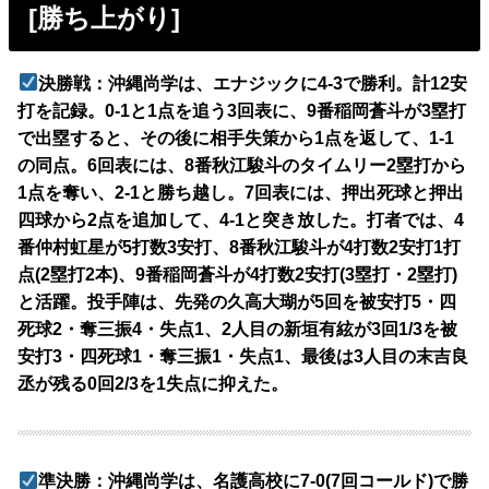
[勝ち上がり]
決勝戦：沖縄尚学は、エナジックに4-3で勝利。計12安
打を記録。0-1と1点を追う3回表に、9番稲岡蒼斗が3塁打
で出塁すると、その後に相手失策から1点を返して、1-1
の同点。6回表には、8番秋江駿斗のタイムリー2塁打から
1点を奪い、2-1と勝ち越し。7回表には、押出死球と押出
四球から2点を追加して、4-1と突き放した。打者では、4
番仲村虹星が5打数3安打、8番秋江駿斗が4打数2安打1打
点(2塁打2本)、9番稲岡蒼斗が4打数2安打(3塁打・2塁打)
と活躍。投手陣は、先発の久高大瑚が5回を被安打5・四
死球2・奪三振4・失点1、2人目の新垣有絃が3回1/3を被
安打3・四死球1・奪三振1・失点1、最後は3人目の末吉良
丞が残る0回2/3を1失点に抑えた。
準決勝：沖縄尚学は、名護高校に7-0(7回コールド)で勝