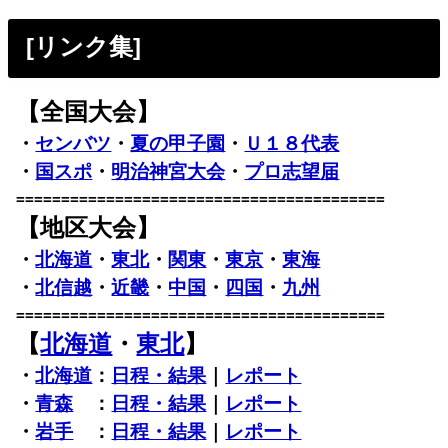
[リンク集]
【全国大会】
・
センバツ
・
夏の甲子園
・
Ｕ１８代表
・
国スポ
・
明治神宮大会
・
プロ志望届
=========================================
【地区大会】
・
北海道
・
東北
・
関東
・
東京
・
東海
・
北信越
・
近畿
・
中国
・
四国
・
九州
=========================================
【
北海道
・
東北
】
・
北海道
：
日程・結果
｜
レポート
・
青森
：
日程・結果
｜
レポート
・
岩手
：
日程・結果
｜
レポート