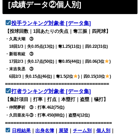
[成績データ②個人別]
投手ランキング対象者 [データ集]
【投球回数｜1回あたりの失点｜奪三振｜四死球】
・久髙大瑚 ③
18回1/3｜失0.05点(13位)｜奪1.25(11位)｜四0.22(31位)
・新垣有絃 ③
17回2/3｜失0.17点(50位)｜奪0.85(44位)｜四0.06(3位
)
・末吉良丞 ③
6回2/3｜失0.15点(46位)｜奪1.5(2位
)｜四0.15(10位
)
=====================================
打者ランキング対象者 [データ集]
【集計項目｜打率｜打点｜本塁打｜盗塁｜犠打】
・仲間夢祈 ③：打率.462(75位)
・久田亜友斗③：打率.450(88位)｜盗塁4(12位)
======================================
日程結果
｜
出身名簿
｜
展望
｜
チーム別
｜
個人別
｜