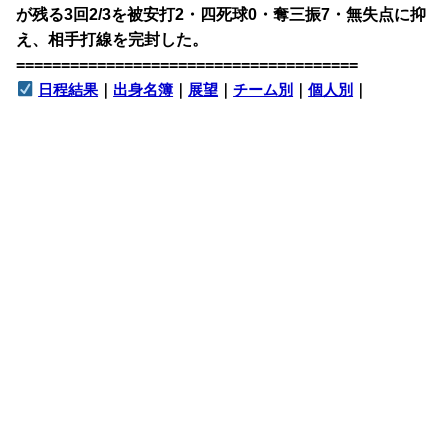
が残る3回2/3を被安打2・四死球0・奪三振7・無失点に抑
え、相手打線を完封した。
======================================
日程結果
｜
出身名簿
｜
展望
｜
チーム別
｜
個人別
｜