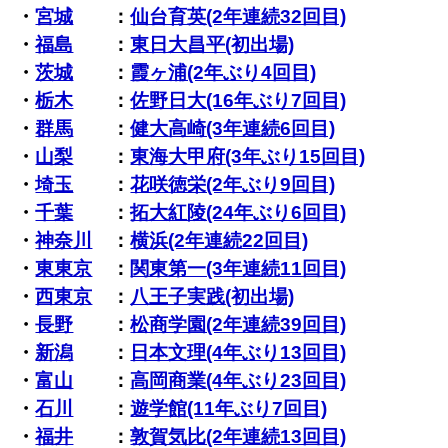
・
宮城
：
仙台育英(2年連続32回目)
・
福島
：
東日大昌平(初出場)
・
茨城
：
霞ヶ浦(2年ぶり4回目)
・
栃木
：
佐野日大(16年ぶり7回目)
・
群馬
：
健大高崎(3年連続6回目)
・
山梨
：
東海大甲府(3年ぶり15回目)
・
埼玉
：
花咲徳栄(2年ぶり9回目)
・
千葉
：
拓大紅陵(24年ぶり6回目)
・
神奈川
：
横浜(2年連続22回目)
・
東東京
：
関東第一(3年連続11回目)
・
西東京
：
八王子実践(初出場)
・
長野
：
松商学園(2年連続39回目)
・
新潟
：
日本文理(4年ぶり13回目)
・
富山
：
高岡商業(4年ぶり23回目)
・
石川
：
遊学館(11年ぶり7回目)
・
福井
：
敦賀気比(2年連続13回目)