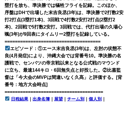
塁打を放ち、準決勝では犠牲フライを記録。このほか、
序盤はDHで出場した末吉良丞(3年)は、準決勝で2打数2安
打2打点(3塁打1本)、3回戦で4打数2安打2打点(2塁打2
本)、2回戦で5打数2安打。3回戦では、代打出場の久場心
颯(3年)が9回表にタイムリー2塁打を記録している。
=====================================
エピソード：①エース末吉良丞(3年)は、左肘の状態不
良(4月発症)により、沖縄大会では背番号10。準決勝の名
護戦で、センバツの帝京戦以来となる公式戦のマウンド
に立ち、最速144キロ・6回無失点と好投した。②比嘉監
督は「今大会のMVPは間違いなく久髙」と評価する。[背
番号：地方大会時点]
======================================
日程結果
｜
出身名簿
｜
展望
｜
チーム別
｜
個人別
｜