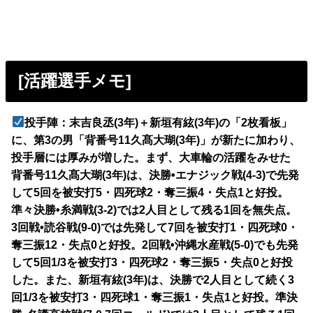
[活躍選手メモ]
投手陣：末吉良丞(3年)＋新垣有絃(3年)の「2枚看板」
に、第3の男「背番号11久髙大瑚(3年)」が新たに加わり、
投手層には厚みが増した。まず、大車輪の活躍をみせた
背番号11久髙大瑚(3年)は、決勝•エナジック戦(4-3)で先発
して5回を被安打5・四死球2・奪三振4・失点1と好投。
準々決勝•糸満戦(3-2)では2人目として残る1回を無失点。
3回戦•読谷戦(9-0)では先発して7回を被安打1・四死球0・
奪三振12・失点0と好投。2回戦•沖縄水産戦(5-0)でも先発
して5回1/3を被安打3・四死球2・奪三振5・失点0と好投
した。また、新垣有絃(3年)は、決勝で2人目として続く3
回1/3を被安打3・四死球1・奪三振1・失点1と好投。準決