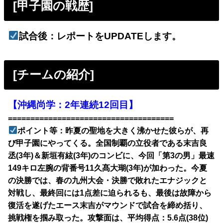
[甲子園の戦歴
]
試合後：レポートをUPDATEします。
[チームの紹介]
【沖縄尚学：2年連続12回目】
=====================================
ポイント等：昨夏の聖地を大きく沸かせた彼らが、再
び甲子園にやってくる。全国制覇の立役者である末吉良
丞(3年)＆新垣有絃(3年)のコンビに、今回「第3の男」最速
149キロ左腕の背番号11久髙大瑚(3年)が加わった。今夏
の決勝では、春の九州大会・決勝で敗れたエナジックと
対戦し、最終回には1点差に迫られるも、最後は故障から
復活を遂げたエース末吉がマウンドで試合を締め括り、
挑戦権を掴み取った。攻撃面は、平均得点：5.6点(38位)