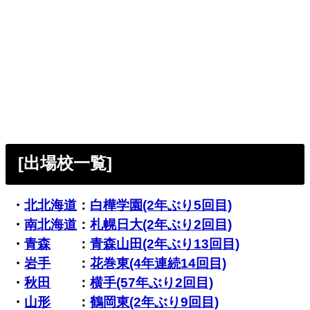
[出場校一覧]
・
北北海道
：
白樺学園(2年ぶり5回目)
・
南北海道
：
札幌日大(2年ぶり2回目)
・
青森
：
青森山田(2年ぶり13回目)
・
岩手
：
花巻東(4年連続14回目)
・
秋田
：
横手(57年ぶり2回目)
・
山形
：
鶴岡東(2年ぶり9回目)