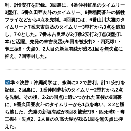
利。計9安打を記録。3回裏に、4番仲村虹星のタイムリー
3塁打、5番久田亜友斗のタイムリー、9番稲岡蒼斗の犠牲
フライなどから4点を先制。4回裏には、6番山川大雅のタ
イムリーと7番末吉良丞のタイムリー3塁打から3点を追加
し、7-0とした。7番末吉良丞が2打数2安打2打点(3塁打1
本)と活躍。先発の末吉良丞が6回を被安打2・四死球1・
奪三振8・失点0、2人目の新垣有絃が残る1回を無失点に
抑え、7回零封した。
準々決勝：沖縄尚学は、糸満に3-2で勝利。計11安打を
記録。2回裏に、1番仲間夢祈のタイムリー2塁打から2点
を先制。その後、2-2の同点に追いつかれた直後の6回裏
に、9番久田亜友斗のタイムリーから1点を奪い、3-2と勝
ち越した。先発の新垣有絃が8回を被安打6・四死球0・奪
三振4・失点2、2人目の久高大瑚が残る1回を無失点に抑
えた。