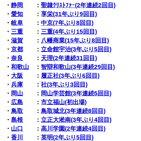
・
静岡
：
聖隷ｸﾘｽﾄﾌｧｰ(2年連続2回目)
・
愛知
：
享栄(31年ぶり9回目)
・
岐阜
：
中京(7年ぶり8回目)
・
三重
：
三重(4年ぶり15回目)
・
滋賀
：
八幡商業(15年ぶり8回目)
・
京都
：
立命館宇治(3年ぶり5回目)
・
奈良
：
天理(2年連続31回目)
・
和歌山
：
智辯和歌山(3年連続29回目)
・
大阪
：
履正社(3年ぶり6回目)
・
兵庫
：
社(3年ぶり3回目)
・
岡山
：
岡山学芸館(3年連続5回目)
・
広島
：
市立福山(初出場)
・
鳥取
：
鳥取城北(3年連続8回目)
・
島根
：
立正大淞南(3年ぶり4回目)
・
山口
：
高川学園(2年連続4回目)
・
香川
：
英明(2年ぶり5回目)