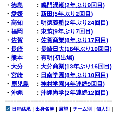
・
徳島
：
鳴門渦潮(2年ぶり9回目)
・
愛媛
：
新田(5年ぶり2回目)
・
高知
：
明徳義塾(2年ぶり24回目)
・
福岡
：
東筑(9年ぶり7回目)
・
佐賀
：
佐賀商業(8年ぶり17回目)
・
長崎
：
長崎日大(16年ぶり10回目)
・
熊本
：
有明(初出場)
・
大分
：
大分商業(13年ぶり16回目)
・
宮崎
：
日南学園(8年ぶり10回目)
・
鹿児島
：
神村学園(4年連続9回目)
・
沖縄
：
沖縄尚学(2年連続12回目)
======================================
日程結果
｜
出身名簿
｜
展望
｜
チーム別
｜
個人別
｜