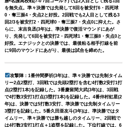
勝•名護高校戦(7-0 7回コールド)では2人目として残る1回
を無失点。準々決勝では先発して8回を被安打6・四死球
0・奪三振4・失点2と好投。2回戦でも2人目として残る3
回2/3を被安打2・四死球0・奪三振7・失点0に抑えた。さ
らに、末吉良丞(3年)は、準決勝で復活マウンドにあが
り、先発して6回を被安打2・四死球1・奪三振8・失点0と
好投。エナジックとの決勝では、最後粘る相手打線を前
に9回のマウンドにあがり、最後は試合を締めた。
攻撃陣：1番仲間夢祈(3年)は、準々決勝では先制タイム
リー2点2塁打、3回戦では先頭2塁打を含む4打数2安打1打
点(2塁打1本)を記録した。3番慶留間大武(3年)は、3回戦
で4打数3安打1打点(3塁打1本)を記録した。4番仲村虹星(2
年)は、決勝では5打数3安打、準決勝では先制タイムリー
3塁打を記録した。5番久田亜友斗(3年)は、準決勝ではタ
イムリー、準々決勝では勝ち越しのタイムリー、2回戦で
は4打数3安打1打点＋1盗塁を記録した。下位打線では、6