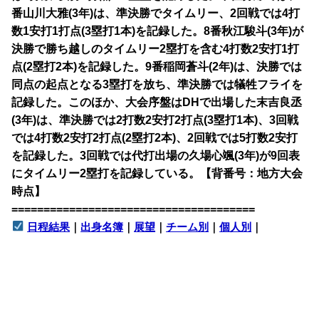
番山川大雅(3年)は、準決勝でタイムリー、2回戦では4打
数1安打1打点(3塁打1本)を記録した。8番秋江駿斗(3年)が
決勝で勝ち越しのタイムリー2塁打を含む4打数2安打1打
点(2塁打2本)を記録した。9番稲岡蒼斗(2年)は、決勝では
同点の起点となる3塁打を放ち、準決勝では犠牲フライを
記録した。このほか、大会序盤はDHで出場した末吉良丞
(3年)は、準決勝では2打数2安打2打点(3塁打1本)、3回戦
では4打数2安打2打点(2塁打2本)、2回戦では5打数2安打
を記録した。3回戦では代打出場の久場心颯(3年)が9回表
にタイムリー2塁打を記録している。【背番号：地方大会
時点】
======================================
日程結果
｜
出身名簿
｜
展望
｜
チーム別
｜
個人別
｜