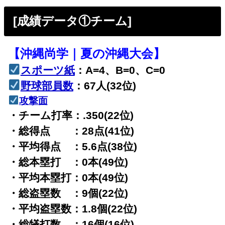
[成績データ①チーム]
【沖縄尚学｜夏の沖縄大会】
スポーツ紙
：A=4、B=0、C=0
野球部員数
：67人(32位)
攻撃面
・チーム打率：.350(22位)
・総得点 ：28点(41位)
・平均得点 ：5.6点(38位)
・総本塁打 ：0本(49位)
・平均本塁打：0本(49位)
・総盗塁数 ：9個(22位)
・平均盗塁数：1.8個(22位)
・総犠打数 ：16個(16位)