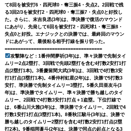
て8回を被安打6・四死球0・奪三振4・失点2。2回戦で残
る3回2/3を被安打2・四死球0・奪三振7・失点0と好投し
た。さらに、末吉良丞(3年)は、準決勝で復活のマウンド
にあがり、先発して6回を被安打2・四死球1・奪三振8・
失点0と好投。エナジックとの決勝では、最終回のマウン
ドにあがって、最後粘る相手打線を振り切った。
=====================================
攻撃陣など：1番仲間夢祈(3年)は、準々決勝で先制タイ
ムリー2点2塁打、3回戦で先頭2塁打を含む4打数2安打1打
点(2塁打1本)。3番慶留間大武(3年)は、3回戦で4打数3安
打1打点(3塁打1本)。4番仲村虹星(2年)は、決勝で5打数3
安打、準決勝で先制タイムリー3塁打。5番久田亜友斗(3
年)は、準決勝でタイムリー、準々決勝で勝ち越しのタイ
ムリー、2回戦で4打数3安打1打点＋1盗塁。下位打線で
は、6番山川大雅(3年)は、準決勝でタイムリー、2回戦で4
打数1安打1打点(3塁打1本)。8番秋江駿斗(3年)は、決勝で
勝ち越しのタイムリー2塁打を含む4打数2安打1打点(2塁
打2本)。9番稲岡蒼斗(2年)は、決勝で同点の起点となる3