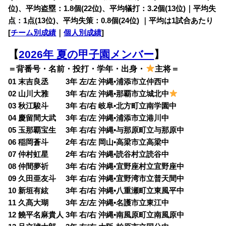
位)、平均盗塁：1.8個(22位)、平均犠打：3.2個(13位)｜平均失
点：1点(13位)、平均失策：0.8個(24位) ｜平均は1試合あたり
[
チーム別成績
｜
個人別成績
]
【
2026年 夏の甲子園メンバー
】
＝背番号・名前・投打・学年・出身・
主将＝
01 末吉良丞 3年 左/左 沖縄•浦添市立仲西中
02 山川大雅 3年 右/左 沖縄•那覇市立城北中
03 秋江駿斗 3年 右/右 岐阜•北方町立南学園中
04 慶留間大武 3年 右/左 沖縄•浦添市立港川中
05 玉那覇宝生 3年 右/右 沖縄•与那原町立与那原中
06 稲岡蒼斗 2年 右/左 岡山•高梁市立高梁中
07 仲村虹星 2年 右/右 沖縄•読谷村立読谷中
08 仲間夢祈 3年 右/右 沖縄•宜野座村立宜野座中
09 久田亜友斗 3年 右/右 沖縄•宜野湾市立普天間中
10 新垣有絃 3年 右/右 沖縄•八重瀬町立東風平中
11 久髙大瑚 3年 左/左 沖縄•名護市立東江中
12 饒平名麻貴人 3年 右/右 沖縄•南風原町立南風原中