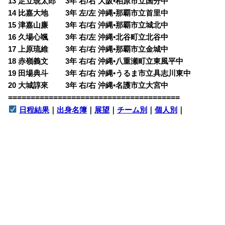
13 足立琥太郎 3年 右/右 大阪•柏原市立国分中
14 比嘉大地 3年 左/左 沖縄•那覇市立首里中
15 津嘉山廉 3年 右/右 沖縄•那覇市立城北中
16 久場心颯 3年 右/左 沖縄•北谷町立北谷中
17 上原琉維 3年 右/右 沖縄•那覇市立金城中
18 赤嶺義文 3年 右/右 沖縄•八重瀬町立東風平中
19 田場典斗 3年 右/右 沖縄•うるま市立具志川東中
20 大城諄來 3年 右/右 沖縄•名護市立大宮中
======================================
日程結果
｜
出身名簿
｜
展望
｜
チーム別
｜
個人別
｜