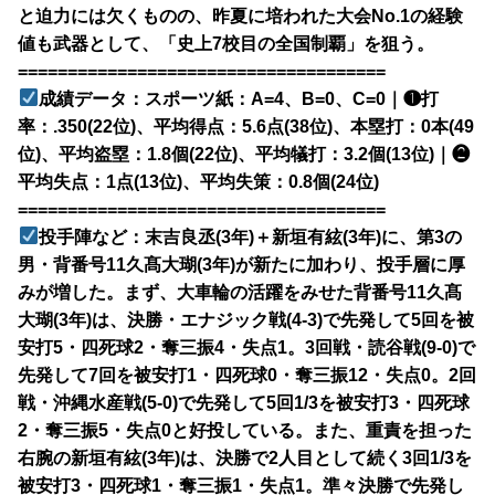
と迫力には欠くものの、昨夏に培われた大会No.1の経験
値も武器として、「史上7校目の全国制覇」を狙う。
=====================================
成績データ：スポーツ紙：A=4、B=0、C=0｜❶打
率：.350(22位)、平均得点：5.6点(38位)、本塁打：0本(49
位)、平均盗塁：1.8個(22位)、平均犠打：3.2個(13位)｜❷
平均失点：1点(13位)、平均失策：0.8個(24位)
=====================================
投手陣など：末吉良丞(3年)＋新垣有絃(3年)に、第3の
男・背番号11久髙大瑚(3年)が新たに加わり、投手層に厚
みが増した。まず、大車輪の活躍をみせた背番号11久髙
大瑚(3年)は、決勝・エナジック戦(4-3)で先発して5回を被
安打5・四死球2・奪三振4・失点1。3回戦・読谷戦(9-0)で
先発して7回を被安打1・四死球0・奪三振12・失点0。2回
戦・沖縄水産戦(5-0)で先発して5回1/3を被安打3・四死球
2・奪三振5・失点0と好投している。また、重責を担った
右腕の新垣有絃(3年)は、決勝で2人目として続く3回1/3を
被安打3・四死球1・奪三振1・失点1。準々決勝で先発し