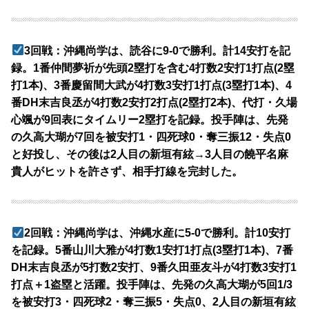
3回戦：沖縄尚学は、読谷に9-0で勝利。計14安打を記
録。1番仲間夢祈が先頭2塁打を含む4打数2安打1打点(2塁
打1本)、3番慶留間大武が4打数3安打1打点(3塁打1本)、4
番DH末吉良丞が4打数2安打2打点(2塁打2本)、代打・久場
心颯が9回表にタイムリー2塁打を記録。投手陣は、先発
の久高大瑚が7回を被安打1・四死球0・奪三振12・失点0
と好投し、その後は2人目の新垣有絃→3人目の饒平名麻
貴人がヒットを許さず、相手打線を完封した。
2回戦：沖縄尚学は、沖縄水産に5-0で勝利。計10安打
を記録。5番山川大雅が4打数1安打1打点(3塁打1本)、7番
DH末吉良丞が5打数2安打、9番久田亜友斗が4打数3安打1
打点＋1盗塁と活躍。投手陣は、先発の久高大瑚が5回1/3
を被安打3・四死球2・奪三振5・失点0、2人目の新垣有絃