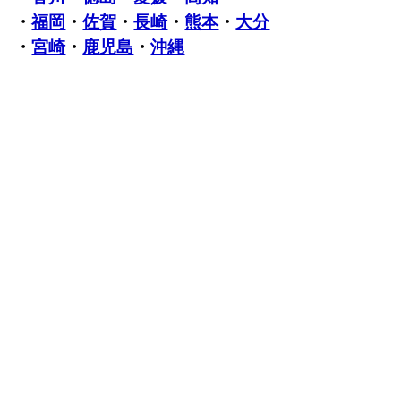
・
福岡
・
佐賀
・
長崎
・
熊本
・
大分
・
宮崎
・
鹿児島
・
沖縄