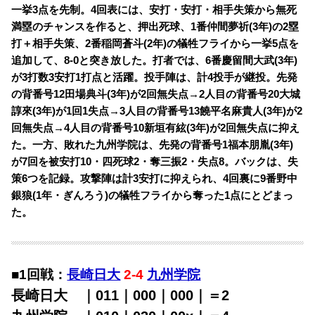
一挙3点を先制。4回表には、安打・安打・相手失策から無死
満塁のチャンスを作ると、押出死球、1番仲間夢祈(3年)の2塁
打＋相手失策、2番稲岡蒼斗(2年)の犠牲フライから一挙5点を
追加して、8-0と突き放した。打者では、6番慶留間大武(3年)
が3打数3安打1打点と活躍。投手陣は、計4投手が継投。先発
の背番号12田場典斗(3年)が2回無失点→2人目の背番号20大城
諄來(3年)が1回1失点→3人目の背番号13饒平名麻貴人(3年)が2
回無失点→4人目の背番号10新垣有絃(3年)が2回無失点に抑え
た。一方、敗れた九州学院は、先発の背番号1福本朋胤(3年)
が7回を被安打10・四死球2・奪三振2・失点8。バックは、失
策6つを記録。攻撃陣は計3安打に抑えられ、4回裏に9番野中
銀狼(1年・ぎんろう)の犠牲フライから奪った1点にとどまっ
た。
■1回戦：
長崎日大
2-4
九州学院
長崎日大 ｜011｜000｜000｜＝2