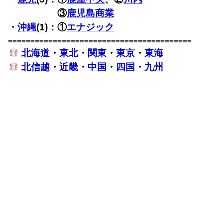
・鹿児(3)：
③
鹿児島商業
・
沖縄
(1)：①
エナジック
=========================================
北海道
・
東北
・
関東
・
東京
・
東海
北信越
・
近畿
・
中国
・
四国
・
九州