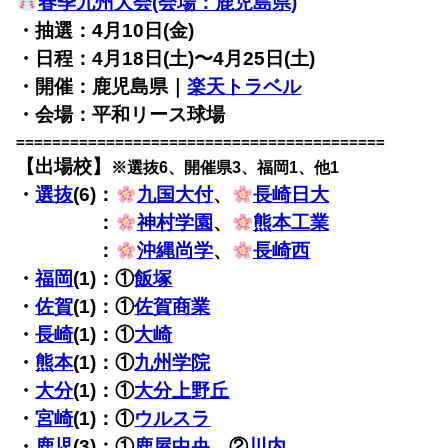
春季九州大会(会場：鹿児島県)
・抽選：4月10日(金)
・日程：4月18日(土)〜4月25日(土)
・開催：鹿児島県｜
楽天トラベル
・会場：平和リース球場
=========================================
【出場校】
※選抜6、開催県3、福岡1、他1
・
選抜
(6)：
九国大付
、
長崎日大
・選抜(6)
：
神村学園
、
熊本工業
・選抜(6)
：
沖縄尚学
、
長崎西
・
福岡
(1)：①
飯塚
・
佐賀
(1)：①
佐賀商業
・
長崎
(1)：①
大崎
・
熊本
(1)：①
九州学院
・
大分
(1)：①
大分上野丘
・
宮崎
(1)：①
ウルスラ
・
鹿児
(3)：①
鹿屋中央
、②
川内