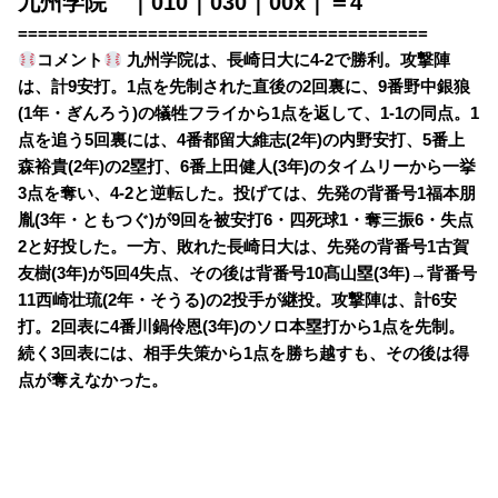
九州学院 ｜010｜030｜00x｜＝4
=========================================
コメント
九州学院は、長崎日大に4-2で勝利。攻撃陣
は、計9安打。1点を先制された直後の2回裏に、9番野中銀狼
(1年・ぎんろう)の犠牲フライから1点を返して、1-1の同点。1
点を追う5回裏には、4番都留大維志(2年)の内野安打、5番上
森裕貴(2年)の2塁打、6番上田健人(3年)のタイムリーから一挙
3点を奪い、4-2と逆転した。投げては、先発の背番号1福本朋
胤(3年・ともつぐ)が9回を被安打6・四死球1・奪三振6・失点
2と好投した。一方、敗れた長崎日大は、先発の背番号1古賀
友樹(3年)が5回4失点、その後は背番号10髙山塁(3年)→背番号
11西崎壮琉(2年・そうる)の2投手が継投。攻撃陣は、計6安
打。2回表に4番川鍋伶恩(3年)のソロ本塁打から1点を先制。
続く3回表には、相手失策から1点を勝ち越すも、その後は得
点が奪えなかった。