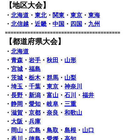
【地区大会】
・
北海道
・
東北
・
関東
・
東京
・
東海
・
北信越
・
近畿
・
中国
・
四国
・
九州
=========================================
【都道府県大会】
・
北海道
・
青森
・
岩手
・
秋田
・
山形
・
宮城
・
福島
・
茨城
・
栃木
・
群馬
・
山梨
・
埼玉
・
千葉
・
東京
・
神奈川
・
長野
・
新潟
・
富山
・
石川
・
福井
・
静岡
・
愛知
・
岐阜
・
三重
・
滋賀
・
京都
・
奈良
・
和歌山
・
大阪
・
兵庫
・
岡山
・
広島
・
鳥取
・
島根
・
山口
・
香川
・
徳島
・
愛媛
・
高知