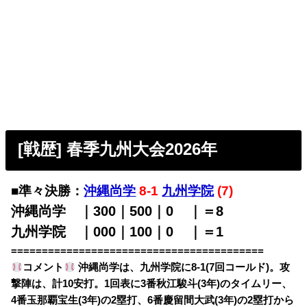
[戦歴] 春季九州大会2026年
■準々決勝：
沖縄尚学
8-1
九州学院
(7)
沖縄尚学 ｜300｜500｜0
00
｜＝8
九州学院 ｜000｜100｜0
00
｜＝1
=========================================
コメント
沖縄尚学は、九州学院に8-1(7回コールド)。攻
撃陣は、計10安打。1回表に3番秋江駿斗(3年)のタイムリー、
4番玉那覇宝生(3年)の2塁打、6番慶留間大武(3年)の2塁打から