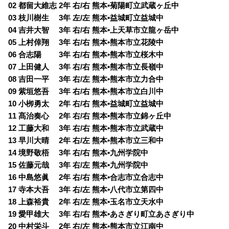
02 都留大維志 2年 右/右 熊本•菊陽町立武蔵ヶ丘中
03 枝川樹生 3年 左/左 熊本•益城町立益城中
04 吉井大智 3年 右/右 熊本•上天草市立龍ヶ岳中
05 上村倖翔 3年 右/右 熊本•熊本市立花陵中
06 合志陽 3年 右/右 熊本•熊本市立桜木中
07 上田健人 3年 右/右 熊本•熊本市立長嶺中
08 吉田一平 3年 右/左 熊本•熊本市立力合中
09 紫垣悠吾 3年 右/右 熊本•熊本市立白川中
10 小栁勇太 2年 右/右 熊本•益城町立益城中
11 髙治奏心 2年 右/右 熊本•熊本市立錦ヶ丘中
12 工藤大和 3年 右/右 熊本•熊本市立武蔵中
13 早川大晴 2年 右/左 熊本•熊本市立三和中
14 境野敬梧 3年 右/右 熊本•九州学院中
15 佐藤元哉 3年 右/左 熊本•九州学院中
16 中島悠眞 2年 右/右 熊本•合志市立合志中
17 寺本大吾 3年 右/左 熊本•八代市立第四中
18 上森裕貴 2年 右/左 熊本•玉名市立天水中
19 愛甲雄大 3年 右/右 熊本•あさぎり町立あさぎり中
20 中村栄斗 2年 右/左 熊本•熊本市立江南中