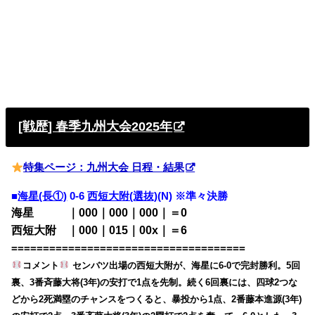
[戦歴] 春季九州大会2025年
特集ページ：九州大会 日程・結果
■
海星(長①)
0-6
西短大附(選抜)
(N) ※準々決勝
海星 ｜000｜000｜000｜＝0
西短大附 ｜000｜015｜00x｜＝6
=====================================
コメント
センバツ出場の西短大附が、海星に6-0で完封勝利。5回
裏、3番斉藤大将(3年)の安打で1点を先制。続く6回裏には、四球2つな
どから2死満塁のチャンスをつくると、暴投から1点、2番藤本進源(3年)