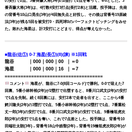
の安打で2点、3番斉藤大将(3年)の2塁打で2点を奪って、6-0とした。3
番斉藤大将(3年)は、4打数4安打3打点(長打2本)と活躍。投手陣は、先発
の背番号10山口晃生(3年)が4回無失点と好投し、その後は背番号19原綾
汰(3年)が残る5回を被安打0・四死球0のパーフェクトピッチングをみせ
た。敗れた海星は、計3安打にとどまり、得点が奪えなかった。
■
龍谷(佐①)
0-7
海星(長①)
(8)(諫) ※1回戦
龍谷 ｜000｜000｜00
0
｜＝0
海星 ｜000｜000｜16
0
｜＝7
=====================================
コメント
海星が、龍谷に7-0(8回コールド)で勝利。0-0で迎えた7
回裏、5番小林幹裕(2年)が2塁打で出塁すると、8番川口武文(2年)の安打
で1点を先制。続く8回裏には、安打2本で走者を出すと、ここから4番
鰐川隆夫(2年)の3塁打で2点、5番小林幹裕(2年)の2塁打で1点、7番重松
丈一郎(3年)の安打で1点、8番川口武文(2年)の安打で1点、9番檜垣虎次
郎(2年)の安打で1点を奪い、これで7点差とした。投手陣は、背番号10
田端壮太朗(3年)→背番号18山中皓聖(2年)→背番号19檜垣虎次郎(2年)が