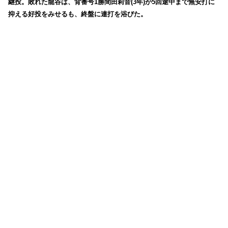
継投。敗れた龍谷は、背番号1勝間田莉音(3年)が5回途中まで無安打に
抑える好投をみせるも、終盤に連打を浴びた。