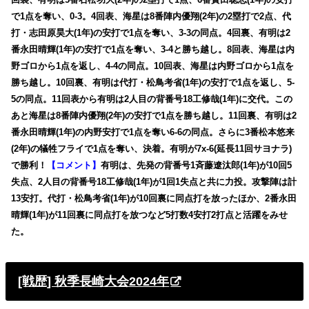
で1点を奪い、0-3。4回表、海星は8番陣内優翔(2年)の2塁打で2点、代
打・志田原昊大(1年)の安打で1点を奪い、3-3の同点。4回裏、有明は2
番永田晴輝(1年)の安打で1点を奪い、3-4と勝ち越し。8回表、海星は内
野ゴロから1点を返し、4-4の同点。10回表、海星は内野ゴロから1点を
勝ち越し。10回裏、有明は代打・松鳥考省(1年)の安打で1点を返し、5-
5の同点。11回表から有明は2人目の背番号18工修哉(1年)に交代。この
あと海星は8番陣内優翔(2年)の安打で1点を勝ち越し。11回裏、有明は2
番永田晴輝(1年)の内野安打で1点を奪い6-6の同点。さらに3番松本悠来
(2年)の犠牲フライで1点を奪い、決着。有明が7x-6(延長11回サヨナラ)
で勝利！
【コメント】
有明は、先発の背番号1斉藤遼汰郎(1年)が10回5
失点、2人目の背番号18工修哉(1年)が1回1失点と共に力投。攻撃陣は計
13安打。代打・松鳥考省(1年)が10回裏に同点打を放ったほか、2番永田
晴輝(1年)が11回裏に同点打を放つなど5打数4安打2打点と活躍をみせ
た。
[戦歴] 秋季長崎大会2024年