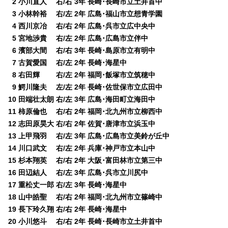
0
2 小川直人 右/右 3年 長崎･長崎市立土井首中
0
3 小林幹裕 右/左 2年 広島･福山市立想青学園
0
4 西川京冶 右/右 2年 広島･呉市立広中央中
0
5 宮地渉貴 右/左 2年 広島･広島市立伴中
0
6 濱部大間 右/右 3年 長崎･島原市立有明中
0
7 古賀愛国 右/左 2年 長崎･海星中
0
8 右田輝 右/左 2年 福岡･飯塚市立筑穂中
0
9 鰐川隆夫 左/左 2年 長崎･佐世保市立広田中
10 田端壮太朗 右/左 3年 広島･海田町立海田中
11 柿原倫也 右/右 2年 福岡･北九州市立柳西中
12 志田原昊大 右/右 2年 佐賀･唐津市立浜玉中
13 上甲飛羽 右/左 3年 広島･広島市立美鈴が丘中
14 川口武文 右/左 2年 兵庫･神戸市立本山中
15 杉本翔英 右/右 2年 大阪･富田林市立第三中
16 田辺結人 右/左 3年 広島･呉市立川尻中
17 重松丈一郎 右/左 3年 長崎･海星中
18 山中皓聖 右/右 2年 福岡･北九州市立篠崎中
19 長下玲久翔 右/右 2年 長崎･海星中
20 小川悠斗 右/右 2年 長崎･長崎市立土井首中