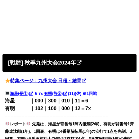
[戦歴] 秋季九州大会2024年
特集ページ：九州大会 日程・結果
海星(長①)
6-7x
有明(熊②)
(11)(佐) ※1回戦
海星 ｜000｜300｜010｜11＝6
有明 ｜102｜100｜000｜12＝7x
=====================================
レポート
先発は、海星が背番号1陣内優翔(2年)、有明が背番号1斉
藤遼汰郎(1年)。1回裏、有明は4番簗脇拓馬(1年)の安打で1点を先制。3
回裏、有明は5番石松功大(2年)の2塁打で1点、6番實田聡志(1年)の安打