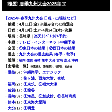
[概要] 春季九州大会2025年
【2025年 春季九州大会 日程・出場校など】
・抽選：4月11日(金) ※組み合わせ抽選会
・日程：4月19日(土)〜4月24日(木)=決勝
・場所：長崎県
｜
楽天ﾄﾗﾍﾞﾙ(ﾎﾃﾙ予約)
・中継：
テレビ・インターネット中継予定
・全国：
①東日本の結果
｜
②西日本の結果
・過去：
九州大会の過去結果 [春季・秋季]
・近隣：
福岡
佐賀
長崎
熊本
大分
宮崎
鹿児
沖縄
【出場校一覧】
※選抜5、開催県3、福岡2、他1校
・
選抜
(5)：
沖縄尚学
、
エナジック
・
選抜
(4)
：
柳ヶ浦
、
西短大附
、
壱岐
・
福岡
(2)：
①東筑
、
②福大大濠
・
佐賀
(1)：
①龍谷
・
長崎
(3)：
①海星
、
②創成館
、
③長崎商業
・
熊本
(1)：
①東海大星翔
・
大分
(1)：
①明豊