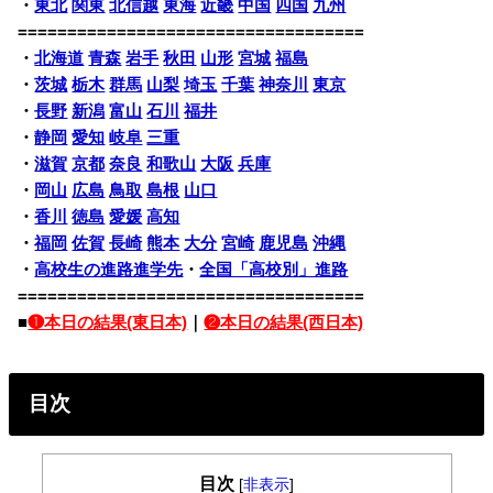
・
東北
関東
北信越
東海
近畿
中国
四国
九州
===================================
・
北海道
青森
岩手
秋田
山形
宮城
福島
・
茨城
栃木
群馬
山梨
埼玉
千葉
神奈川
東京
・
長野
新潟
富山
石川
福井
・
静岡
愛知
岐阜
三重
・
滋賀
京都
奈良
和歌山
大阪
兵庫
・
岡山
広島
鳥取
島根
山口
・
香川
徳島
愛媛
高知
・
福岡
佐賀
長崎
熊本
大分
宮崎
鹿児島
沖縄
・
高校生の進路進学先
・
全国「高校別」進路
===================================
■
❶本日の結果(東日本)
｜
❷本日の結果(西日本)
目次
目次
[
非表示
]