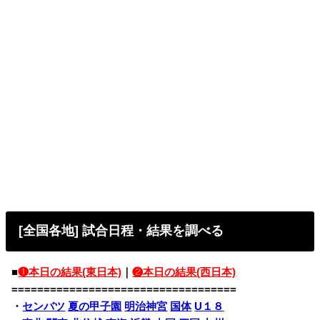
[全国各地] 試合日程・結果を調べる
■
❶本日の結果(東日本)
｜
❷本日の結果(西日本)
===================================
・
センバツ
夏の甲子園
明治神宮
国体
U１８