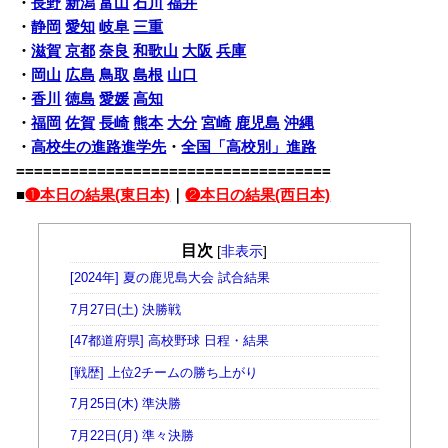
・
長野
新潟
富山
石川
福井
・
静岡
愛知
岐阜
三重
・
滋賀
京都
奈良
和歌山
大阪
兵庫
・
岡山
広島
鳥取
島根
山口
・
香川
徳島
愛媛
高知
・
福岡
佐賀
長崎
熊本
大分
宮崎
鹿児島
沖縄
・
高校生の進路進学先
・
全国「高校別」進路
===================================
■
❶本日の結果(東日本)
｜
❷本日の結果(西日本)
目次
[
非表示
]
[2024年] 夏の鹿児島大会 試合結果
7月27日(土) 決勝戦
[47都道府県] 高校野球 日程・結果
[戦歴] 上位2チームの勝ち上がり
7月25日(木) 準決勝
7月22日(月) 準々決勝