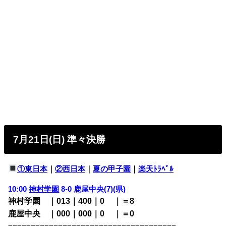
7月21日(日) 準々決勝
①東日本
｜
②西日本
｜
夏の甲子園
｜
楽天ﾄﾗﾍﾞﾙ
10:00
神村学園
8-0
鹿屋中央(7)(県)
神村学園 ｜013｜400｜0
00
｜＝8
鹿屋中央 ｜000｜000｜0
00
｜＝0