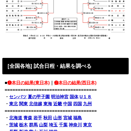
[全国各地] 試合日程・結果を調べる
■
❶本日の結果(東日本)
｜
❷本日の結果(西日本)
===================================
・
センバツ
夏の甲子園
明治神宮
国体
U１８
・
東北
関東
北信越
東海
近畿
中国
四国
九州
===================================
・
北海道
青森
岩手
秋田
山形
宮城
福島
・
茨城
栃木
群馬
山梨
埼玉
千葉
神奈川
東京