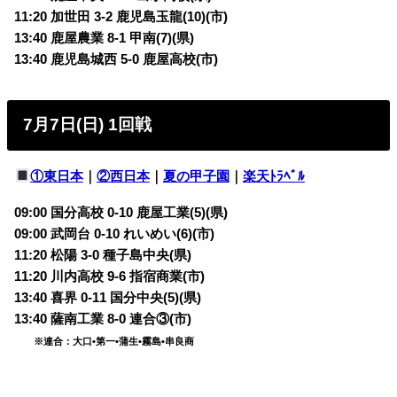
11:20 加世田 3-2 鹿児島玉龍(10)(市)
13:40 鹿屋農業 8-1 甲南(7)(県)
13:40 鹿児島城西 5-0 鹿屋高校(市)
7月7日(日) 1回戦
①東日本
｜
②西日本
｜
夏の甲子園
｜
楽天ﾄﾗﾍﾞﾙ
09:00 国分高校 0-10 鹿屋工業(5)(県)
09:00 武岡台 0-10 れいめい(6)(市)
11:20 松陽 3-0 種子島中央(県)
11:20 川内高校 9-6 指宿商業(市)
13:40 喜界 0-11 国分中央(5)(県)
13:40 薩南工業 8-0 連合③(市)
※連合：大口•第一•蒲生•霧島•串良商