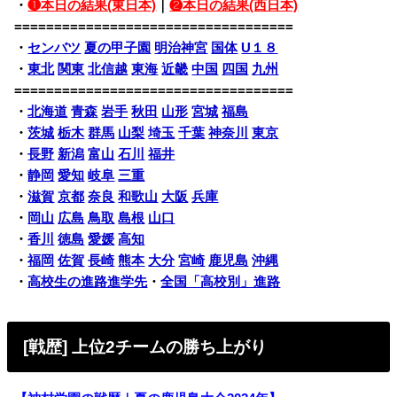
・
❶本日の結果(東日本)
｜
❷本日の結果(西日本)
===================================
・
センバツ
夏の甲子園
明治神宮
国体
U１８
・
東北
関東
北信越
東海
近畿
中国
四国
九州
===================================
・
北海道
青森
岩手
秋田
山形
宮城
福島
・
茨城
栃木
群馬
山梨
埼玉
千葉
神奈川
東京
・
長野
新潟
富山
石川
福井
・
静岡
愛知
岐阜
三重
・
滋賀
京都
奈良
和歌山
大阪
兵庫
・
岡山
広島
鳥取
島根
山口
・
香川
徳島
愛媛
高知
・
福岡
佐賀
長崎
熊本
大分
宮崎
鹿児島
沖縄
・
高校生の進路進学先
・
全国「高校別」進路
[戦歴] 上位2チームの勝ち上がり