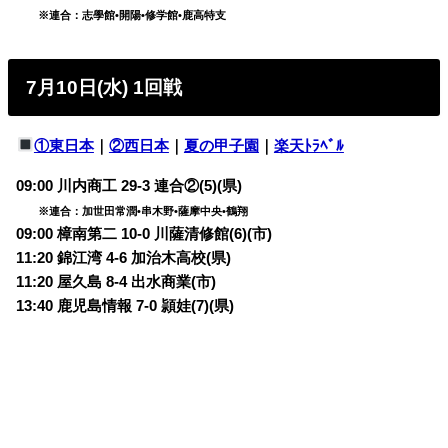
※連合：志學館•開陽•修学館•鹿高特支
7月10日(水) 1回戦
①東日本
｜
②西日本
｜
夏の甲子園
｜
楽天ﾄﾗﾍﾞﾙ
09:00 川内商工 29-3 連合②(5)(県)
※連合：加世田常潤•串木野•薩摩中央•鶴翔
09:00 樟南第二 10-0 川薩清修館(6)(市)
11:20 錦江湾 4-6 加治木高校(県)
11:20 屋久島 8-4 出水商業(市)
13:40 鹿児島情報 7-0 頴娃(7)(県)