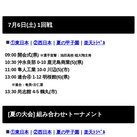
7月6日(土) 1回戦
①東日本
｜
②西日本
｜
夏の甲子園
｜
楽天ﾄﾗﾍﾞﾙ
09:00 開会式(県)
※選手宣誓：池田高校 稲大翔主将
10:30 沖永良部 0-10 鹿児島商業(5)(県)
11:00 隼人工業 10-0 川辺(5)(市)
13:00 連合④ 1-12 明桜館(6)(県)
※連合：奄美•古仁屋
13:30 尚志館 4-5 鶴丸(市)
[夏の大会] 組み合わせ•トーナメント
①東日本
｜
②西日本
｜
夏の甲子園
｜
楽天ﾄﾗﾍﾞﾙ