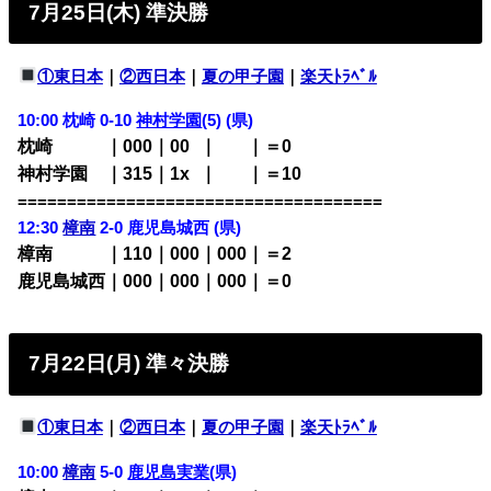
7月25日(木) 準決勝
①東日本
｜
②西日本
｜
夏の甲子園
｜
楽天ﾄﾗﾍﾞﾙ
10:00 枕崎 0-10
神村学園
(5) (県)
枕崎 ｜000｜00
0
｜
000
｜＝0
神村学園 ｜315｜1x
0
｜
000
｜＝10
=====================================
12:30
樟南
2-0 鹿児島城西 (県)
樟南 ｜110｜000｜000｜＝2
鹿児島城西｜000｜000｜000｜＝0
7月22日(月) 準々決勝
①東日本
｜
②西日本
｜
夏の甲子園
｜
楽天ﾄﾗﾍﾞﾙ
10:00
樟南
5-0
鹿児島実業
(県)