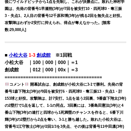
後にワイルドピッチから1点を先制し、これが決勝点に。敗れた神村学
園は、先発の背番号1早瀬朔(3年)が7回を被安打10・四死球0・奪三振
3・失点1、2人目の背番号12千原和博(3年)が残る2回を無失点と好投。
攻撃陣はわずか2安打に抑えられ、得点が奪えなかった。[観客
数:29,000人]
■
小松大谷
1-3
創成館
※1回戦
小松大谷 ｜100｜000｜000｜＝1
創成館 ｜012｜000｜00x｜＝3
=====================================
コメント
開幕試合は、創成館が小松大谷に3-1で勝利。先発の背
番号1森下翔太(3年)が9回を被安打6・四死球0・奪三振13・失点1・計
153球と好投。攻撃陣は、計7安打。1点を追う2回裏、9番森下翔太(3年)
の2塁打で1点を返して、1-1の同点。3回裏には、3番島田憲汰(3年)と4
番山下翔(3年)の連打と四球から1死満塁のチャンスを作ると、6番下川
輝(3年)の2塁打から2点を奪い、3-1と勝ち越した。敗れた小松大谷は、
背番号1江守敦士(3年)が2回1/3を3失点、その後は背番号11中田凛(3年)