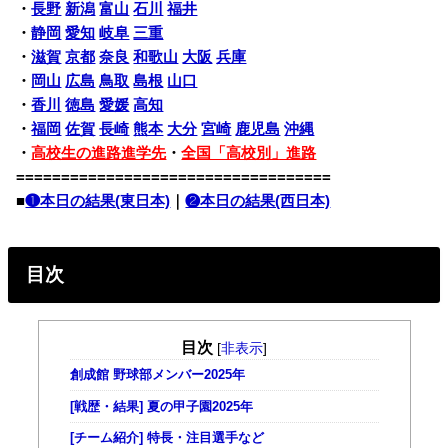
・
長野
新潟
富山
石川
福井
・
静岡
愛知
岐阜
三重
・
滋賀
京都
奈良
和歌山
大阪
兵庫
・
岡山
広島
鳥取
島根
山口
・
香川
徳島
愛媛
高知
・
福岡
佐賀
長崎
熊本
大分
宮崎
鹿児島
沖縄
・
高校生の進路進学先
・
全国「高校別」進路
===================================
■
❶本日の結果(東日本)
｜
❷本日の結果(西日本)
目次
目次
[
非表示
]
創成館 野球部メンバー2025年
[戦歴・結果] 夏の甲子園2025年
[チーム紹介] 特長・注目選手など