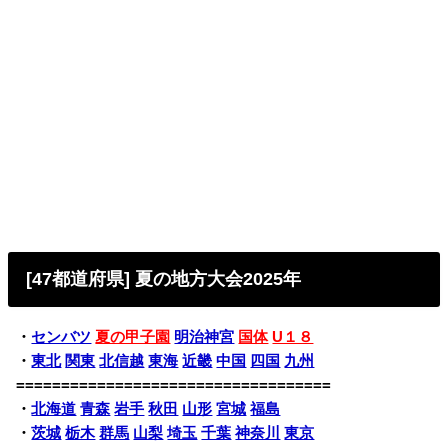
[47都道府県] 夏の地方大会2025年
・
センバツ
夏の甲子園
明治神宮
国体
U１８
・
東北
関東
北信越
東海
近畿
中国
四国
九州
===================================
・
北海道
青森
岩手
秋田
山形
宮城
福島
・
茨城
栃木
群馬
山梨
埼玉
千葉
神奈川
東京