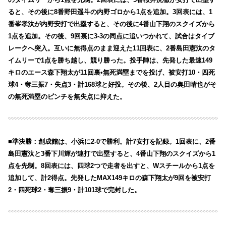
ると、その後に8番野田遥斗の内野ゴロから1点を追加。3回表には、1
番峯孝汰が内野安打で出塁すると、その後に4番山下翔のスクイズから
1点を追加。その後、9回裏に3-3の同点に追いつかれて、試合はタイブ
レークへ突入。互いに無得点のまま迎えた11回表に、2番島田憲汰のタ
イムリーで1点を勝ち越し、競り勝った。投手陣は、先発した最速149
キロのエース森下翔太が11回裏•無死満塁までを投げ、被安打10・四死
球4・奪三振7・失点3・計168球と好投。その後、2人目の奥田晴也がそ
の無死満塁のピンチを無失点に抑えた。
■準決勝：創成館は、小浜に2-0で勝利。計7安打を記録。1回表に、2番
島田憲汰と3番下川輝が連打で出塁すると、4番山下翔のスクイズから1
点を先制。8回表には、四球2つで走者を出すと、Wスチールから1点を
追加して、計2得点。先発したMAX149キロの森下翔太が9回を被安打
2・四死球2・奪三振9・計101球で完封した。