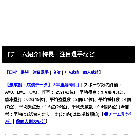
[チーム紹介] 特長・注目選手など
【
日程
｜
展望
｜
注目選手
｜
名簿
｜
ﾁｰﾑ成績
｜
個人成績
】
【創成館：成績データ】 3年連続5回目
｜スポーツ紙の評価：
A=0、B=1、C=3。打率：.297(41位)、平均得点：5.4点(43位)、
総本塁打：0本(49位)、平均盗塁数：2個(17位)、平均犠打数：4個
(7位)、平均失点数：1.6点(24位)、平均失策数：0.4個(8位) (※備
考：平均は1試合あたり、※(ｶｯｺ内)は出場校順位)【
❶チーム別ﾗﾝｷ
ﾝｸﾞ
｜
❷個人別ﾗﾝｷﾝｸﾞ
】