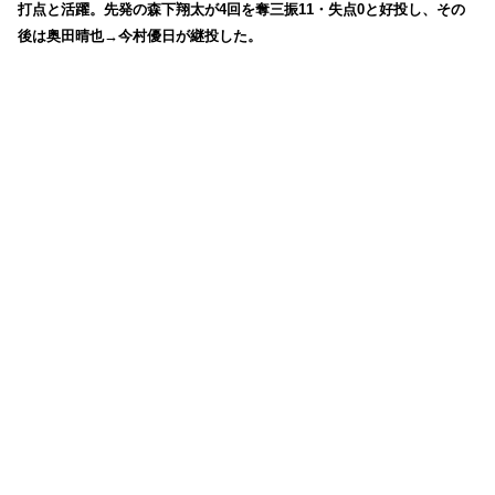
打点と活躍。先発の森下翔太が4回を奪三振11・失点0と好投し、その
後は奥田晴也→今村優日が継投した。