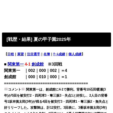
[戦歴・結果] 夏の甲子園2025年
【
日程
｜
展望
｜
注目選手
｜
名簿
｜
ﾁｰﾑ成績
｜
個人成績
】
■
関東第一
4-1
創成館
※3回戦
関東第一 ｜002｜000｜002｜＝4
創成館 ｜000｜010｜000｜＝1
=====================================
コメント
関東第一は、創成館に4-1で勝利。背番号10石田暖瀬(3
年)が5回を被安打2・四死球3・奪三振3・失点1と好投し、2人目の背番
号1坂本慎太郎(3年)が残る4回を被安打3・四死球1・奪三振2・無失点と
好リリーフした。攻撃陣は、計12安打。3回表に、3番坂本慎太郎(3年)