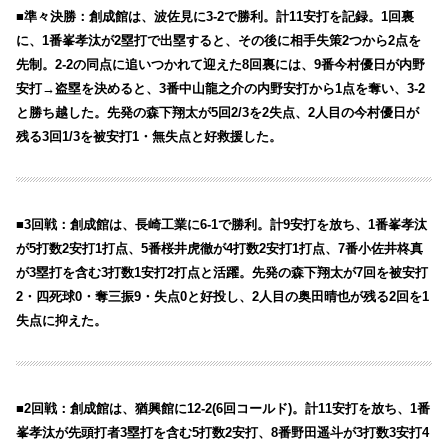
■準々決勝：創成館は、波佐見に3-2で勝利。計11安打を記録。1回裏
に、1番峯孝汰が2塁打で出塁すると、その後に相手失策2つから2点を
先制。2-2の同点に追いつかれて迎えた8回裏には、9番今村優日が内野
安打→盗塁を決めると、3番中山龍之介の内野安打から1点を奪い、3-2
と勝ち越した。先発の森下翔太が5回2/3を2失点、2人目の今村優日が
残る3回1/3を被安打1・無失点と好救援した。
■3回戦：創成館は、長崎工業に6-1で勝利。計9安打を放ち、1番峯孝汰
が5打数2安打1打点、5番桜井虎徹が4打数2安打1打点、7番小佐井柊真
が3塁打を含む3打数1安打2打点と活躍。先発の森下翔太が7回を被安打
2・四死球0・奪三振9・失点0と好投し、2人目の奥田晴也が残る2回を1
失点に抑えた。
■2回戦：創成館は、猶興館に12-2(6回コールド)。計11安打を放ち、1番
峯孝汰が先頭打者3塁打を含む5打数2安打、8番野田遥斗が3打数3安打4