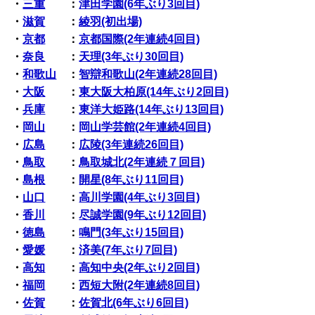
・
三重
：
津田学園(6年ぶり3回目)
・
滋賀
：
綾羽(初出場)
・
京都
：
京都国際(2年連続4回目)
・
奈良
：
天理(3年ぶり30回目)
・
和歌山
：
智辯和歌山(2年連続28回目)
・
大阪
：
東大阪大柏原(14年ぶり2回目)
・
兵庫
：
東洋大姫路(14年ぶり13回目)
・
岡山
：
岡山学芸館(2年連続4回目)
・
広島
：
広陵(3年連続26回目)
・
鳥取
：
鳥取城北(2年連続７回目)
・
島根
：
開星(8年ぶり11回目)
・
山口
：
高川学園(4年ぶり3回目)
・
香川
：
尽誠学園(9年ぶり12回目)
・
徳島
：
鳴門(3年ぶり15回目)
・
愛媛
：
済美(7年ぶり7回目)
・
高知
：
高知中央(2年ぶり2回目)
・
福岡
：
西短大附(2年連続8回目)
・
佐賀
：
佐賀北(6年ぶり6回目)