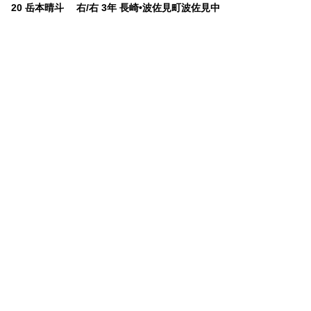
20 岳本晴斗 右/右 3年 長崎•波佐見町波佐見中