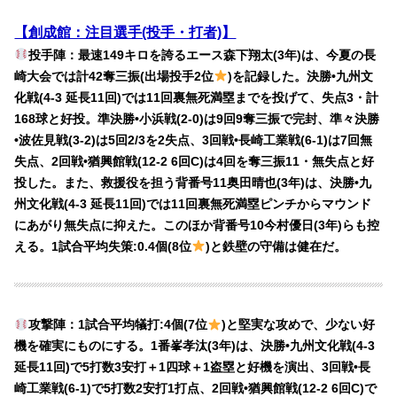
【創成館：注目選手(投手・打者)】
投手陣：最速149キロを誇るエース森下翔太(3年)は、今夏の長
崎大会では計42奪三振(出場投手2位
)を記録した。決勝•九州文
化戦(4-3 延長11回)では11回裏無死満塁までを投げて、失点3・計
168球と好投。準決勝•小浜戦(2-0)は9回9奪三振で完封、準々決勝
•波佐見戦(3-2)は5回2/3を2失点、3回戦•長崎工業戦(6-1)は7回無
失点、2回戦•猶興館戦(12-2 6回C)は4回を奪三振11・無失点と好
投した。また、救援役を担う背番号11奥田晴也(3年)は、決勝•九
州文化戦(4-3 延長11回)では11回裏無死満塁ピンチからマウンド
にあがり無失点に抑えた。このほか背番号10今村優日(3年)らも控
える。1試合平均失策:0.4個(8位
)と鉄壁の守備は健在だ。
攻撃陣：1試合平均犠打:4個(7位
)と堅実な攻めで、少ない好
機を確実にものにする。1番峯孝汰(3年)は、決勝•九州文化戦(4-3
延長11回)で5打数3安打＋1四球＋1盗塁と好機を演出、3回戦•長
崎工業戦(6-1)で5打数2安打1打点、2回戦•猶興館戦(12-2 6回C)で