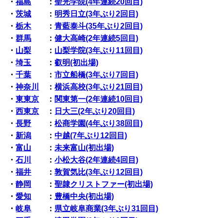
・
福島
：
聖光学院(4年連続20回目)
・
茨城
：
明秀日立(3年ぶり2回目)
・
栃木
：
青藍泰斗(35年ぶり2回目)
・
群馬
：
健大高崎(2年連続5回目)
・
山梨
：
山梨学院(3年ぶり11回目)
・
埼玉
：
叡明(初出場)
・
千葉
：
市立船橋(3年ぶり7回目)
・
神奈川
：
横浜高校(3年ぶり21回目)
・
東東京
：
関東第一(2年連続10回目)
・
西東京
：
日大三(2年ぶり20回目)
・
長野
：
松商学園(4年ぶり38回目)
・
新潟
：
中越(7年ぶり12回目)
・
富山
：
未来富山(初出場)
・
石川
：
小松大谷(2年連続4回目)
・
福井
：
敦賀気比(3年ぶり12回目)
・
静岡
：
聖隷クリストファー(初出場)
・
愛知
：
豊橋中央(初出場)
・
岐阜
：
県立岐阜商業(3年ぶり31回目)