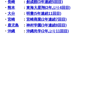
・
長崎
：
創成館(3年連続5回目)
・
熊本
：
東海大星翔(2年ぶり4回目)
・
大分
：
明豊(5年連続11回目)
・
宮崎
：
宮崎商業(2年連続7回目)
・
鹿児島
：
神村学園(3年連続8回目)
・
沖縄
：
沖縄尚学(2年ぶり11回目)