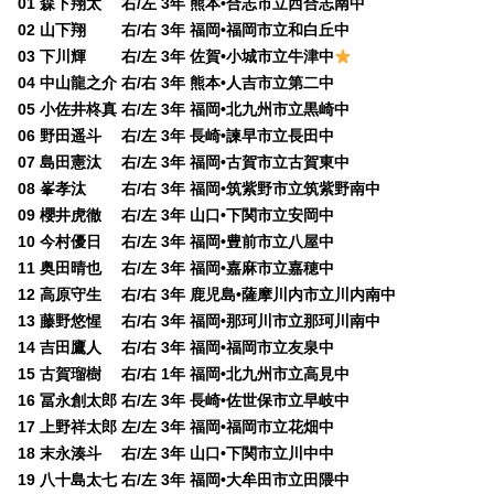
01 森下翔太 右/左 3年 熊本•合志市立西合志南中
02 山下翔 右/右 3年 福岡•福岡市立和白丘中
03 下川輝 右/左 3年 佐賀•小城市立牛津中
04 中山龍之介 右/右 3年 熊本•人吉市立第二中
05 小佐井柊真 右/左 3年 福岡•北九州市立黒崎中
06 野田遥斗 右/左 3年 長崎•諫早市立長田中
07 島田憲汰 右/左 3年 福岡•古賀市立古賀東中
08 峯孝汰 右/右 3年 福岡•筑紫野市立筑紫野南中
09 櫻井虎徹 右/左 3年 山口•下関市立安岡中
10 今村優日 右/左 3年 福岡•豊前市立八屋中
11 奥田晴也 右/左 3年 福岡•嘉麻市立嘉穂中
12 高原守生 右/右 3年 鹿児島•薩摩川内市立川内南中
13 藤野悠惺 右/右 3年 福岡•那珂川市立那珂川南中
14 吉田鷹人 右/右 3年 福岡•福岡市立友泉中
15 古賀瑠樹 右/右 1年 福岡•北九州市立高見中
16 冨永創太郎 右/左 3年 長崎•佐世保市立早岐中
17 上野祥太郎 左/左 3年 福岡•福岡市立花畑中
18 末永湊斗 右/左 3年 山口•下関市立川中中
19 八十島太七 右/左 3年 福岡•大牟田市立田隈中