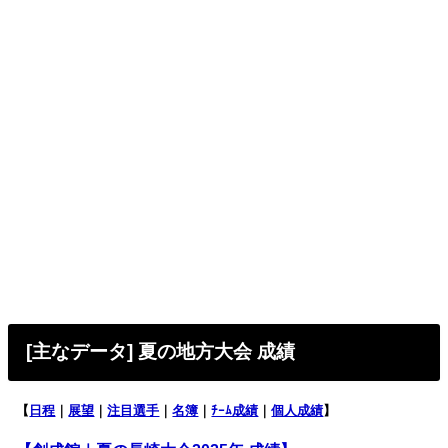
[主なデータ] 夏の地方大会 成績
【
日程
｜
展望
｜
注目選手
｜
名簿
｜
ﾁｰﾑ成績
｜
個人成績
】