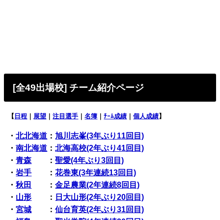
[全49出場校
] チーム紹介ページ
【
日程
｜
展望
｜
注目選手
｜
名簿
｜
ﾁｰﾑ成績
｜
個人成績
】
・
北北海道
：
旭川志峯(3年ぶり11回目)
・
南北海道
：
北海高校(2年ぶり41回目)
・
青森
：
聖愛(4年ぶり3回目)
・
岩手
：
花巻東(3年連続13回目)
・
秋田
：
金足農業(2年連続8回目)
・
山形
：
日大山形(2年ぶり20回目)
・
宮城
：
仙台育英(2年ぶり31回目)