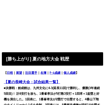
[勝ち上がり] 夏の地方大会 戦歴
【
日程
｜
展望
｜
注目選手
｜
名簿
｜
ﾁｰﾑ成績
｜
個人成績
】
【夏の長崎大会：試合結果一覧】
■決勝戦：創成館は、九州文化に4-3(延長11回)で勝利し、優勝(3年連続
5回目)！ 計8安打を放ち、1番峯孝汰が5打数3安打＋1四球＋1盗塁と好
機を演出した。1回表に、1番峯孝汰が2塁打で出塁すると、4番山下翔
のタイムリーから1点を先制。2回表には、5番桜井虎徹が安打で出塁す