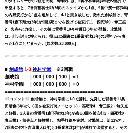
のタイムリーから2点を先制。9回表には、5番小林響葵(3年)が2塁打で
出塁すると、7番阿部賢士郎(3年)のスクイズから1点、9番中濱一葵(3年)
の内野安打から1点を追加して、4-1と突き放した。敗れた創成館は、背
番号1森下翔太(3年)が9回1死までを投げて被安打11・四死球0・奪三振
2・失点4と力投し、その後は背番号10今村優日(3年)が登板。攻撃陣
は、計5安打に抑えられ、得点は5回裏に1番峯孝汰(3年)の3塁打から奪
った1点にとどまった。[観客数:23,000人]
■
創成館
1-0
神村学園
※2回戦
創成館 ｜000｜000｜100｜＝1
神村学園 ｜000｜000｜000｜＝0
=====================================
コメント
創成館は、神村学園に1-0で勝利。先発した背番号11奥
田晴也(3年)が、6回を被安打0(ノーヒット)・四死球4・奪三振2・無失点
と好投。2人目の背番号1森下翔太(3年)が残る3回を被安打2・四死球0・
奪三振1・無失点と好救援し、相手打線を完封。攻撃陣は、計11安打。
7回表に代打•吉田鷹人(3年)と1番峯孝汰(3年)が連打で出塁すると、その