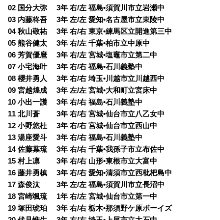
02 国分大弥 3年 右/左 福島•須賀川市立岩瀬中
03 内藤柊吾 3年 左/左 愛知•名古屋市立東陵中
04 秋山敬祐 3年 右/右 東京•練馬区立開進第三中
05 熊谷健太 3年 右/左 千葉•柏市立中原中
06 芳賀優麿 3年 右/左 宮城•塩竈市立第二中
07 小宅海叶 3年 右/右 福島•石川義塾中
08 櫻井勇人 3年 右/右 埼玉•川越市立川越西中
09 宮越煌成 3年 左/左 宮城•大和町立宮床中
10 小出一護 3年 右/右 福島•石川義塾中
11 北川蒼 3年 右/右 宮城•仙台市立八乙女中
12 小野悠杜 3年 右/右 宮城•仙台市立西山中
13 湯座愛斗 3年 右/右 福島•石川義塾中
14 佐藤葉琉 3年 右/右 千葉•我孫子市立布佐中
15 村上凛 3年 右/右 山形•東根市立大富中
16 藤井勇槙 3年 右/右 愛知•清須市立西枇杷島中
17 森俊汰 3年 左/左 福島•須賀川市立長沼中
18 宮崎颯琉 1年 右/左 宮城•仙台市立第一中
19 塚田琥珀 3年 右/右 栃木•那須野ケ原ボーイズ