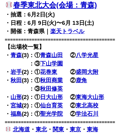
春季東北大会(会場：青森)
・抽選：6月2日(火)
・日程：6月 9日(火)〜6月 13日(土)
・開催：青森県｜
楽天トラベル
=========================================
【出場校一覧】
・
青森
(3)：①
青森山田
②
八学光星
・
青森
(3)
：③
下山学園
・
岩手
(2)：①
花巻東
②
盛岡大附
・
秋田
(3)：①
秋田商業
②
鹿角
・
秋田
(3)
：③
秋田修英
・
山形
(2)：①
日大山形
②
東海大山形
・
宮城
(2)：①
仙台育英
②
東北高校
・
福島
(2)：①
聖光学院
②
学法石川
=========================================
北海道
・
東北
・
関東
・
東京
・
東海