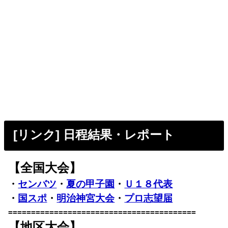
[リンク] 日程結果・レポート
【全国大会】
・
センバツ
・
夏の甲子園
・
Ｕ１８代表
・
国スポ
・
明治神宮大会
・
プロ志望届
=========================================
【地区大会】