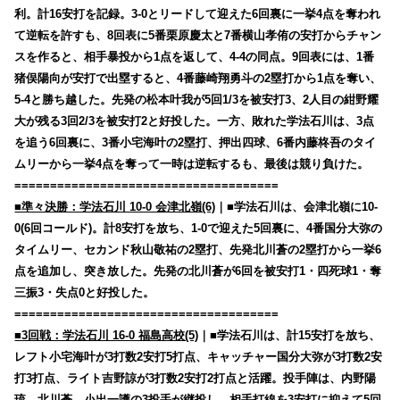
利。計16安打を記録。3-0とリードして迎えた6回裏に一挙4点を奪われ
て逆転を許すも、8回表に5番栗原慶太と7番横山孝侑の安打からチャン
スを作ると、相手暴投から1点を返して、4-4の同点。9回表には、1番
猪俣陽向が安打で出塁すると、4番藤崎翔勇斗の2塁打から1点を奪い、
5-4と勝ち越した。先発の松本叶我が5回1/3を被安打3、2人目の紺野耀
大が残る3回2/3を被安打2と好投した。一方、敗れた学法石川は、3点
を追う6回裏に、3番小宅海叶の2塁打、押出四球、6番内藤柊吾のタイ
ムリーから一挙4点を奪って一時は逆転するも、最後は競り負けた。
=====================================
■準々決勝：学法石川 10-0 会津北嶺(6)
｜■学法石川は、会津北嶺に10-
0(6回コールド)。計8安打を放ち、1-0で迎えた5回裏に、4番国分大弥の
タイムリー、セカンド秋山敬祐の2塁打、先発北川蒼の2塁打から一挙6
点を追加し、突き放した。先発の北川蒼が6回を被安打1・四死球1・奪
三振3・失点0と好投した。
=====================================
■3回戦：学法石川 16-0 福島高校(5)
｜■学法石川は、計15安打を放ち、
レフト小宅海叶が3打数2安打5打点、キャッチャー国分大弥が3打数2安
打3打点、ライト吉野諒が3打数2安打2打点と活躍。投手陣は、内野陽
琉→北川蒼→小出一護の3投手が継投し、相手打線を3安打に抑えて5回