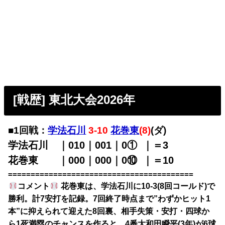
[戦歴] 東北大会2026年
■1回戦：
学法石川
3-10
花巻東
(8)
(ダ)
学法石川 ｜010｜001｜0①
0
｜＝3
花巻東 ｜000｜000｜0⑩
0
｜＝10
=========================================
コメント
花巻東は、学法石川に10-3(8回コールド)で
勝利。計7安打を記録。7回終了時点まで”わずかヒット1
本”に抑えられて迎えた8回裏、相手失策・安打・四球か
ら1死満塁のチャンスを作ると、4番大和田瞬平(3年)が6球