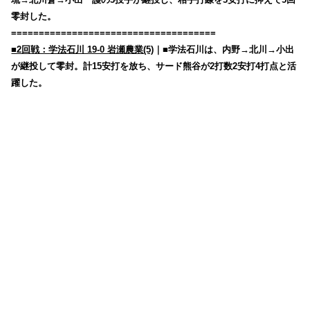
零封した。
=====================================
■2回戦：学法石川 19-0 岩瀬農業(5)
｜■学法石川は、内野→北川→小出
が継投して零封。計15安打を放ち、サード熊谷が2打数2安打4打点と活
躍した。