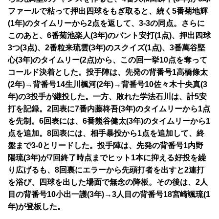
ファールで粘って押出四球をもぎ取ると、続く5番菊地輝
(1年)のタイムリーから2点を返して、3-3の同点。さらに
このあと、6番菊池楽人(3年)のバント安打(1点)、押出四球
3つ(3点)、2番粒来琉雲(3年)のスクイズ(1点)、3番萬谷堅
心(3年)のタイムリー(2点)から、この回一挙10点を奪って
コールド決着とした。投手陣は、先発の背番号1高橋條太
(2年)→背番号14生川楓河(2年)→背番号10佐々木十央真(3
年)の3投手が継投した。一方、敗れた学法石川は、計5安
打を記録。2回表に7番内藤柊吾(3年)のタイムリーから1点
を先制。6回表には、6番熊谷健太(3年)のタイムリーから1
点を追加。8回表には、相手暴投から1点を追加して、終
盤まで3-0とリードした。投手陣は、先発の背番号1内野
陽琉(3年)が7回終了時点までヒット1本に抑える好投を繰
り広げるも、8回裏にエラーから先頭打者を出すと2連打
を浴び、四球を出した場面で無念の降板。その後は、2人
目の背番号10小出一護(3年)→3人目の背番号18宮崎颯琉(1
年)が登板した。