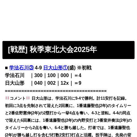
[戦歴] 秋季東北大会2025年
■
学法石川③
4-9
日大山形①
(盛) ※初戦
学法石川 ｜300｜100｜000｜＝4
日大山形 ｜040｜002｜12x｜＝9
=====================================
コメント
日大山形は、学法石川に9-4で勝利。計11安打を記録。
初回に3点を先制されて迎えた2回裏に、1番遠藤聖也(2年)のタイムリー
と2番佐野憲伸(2年)の2塁打から一挙4点を奪い、4-3と逆転。4-4の同点
で迎えた6回裏には、1番遠藤聖也(2年)の内野安打と3番室井奏汰(2年)の
タイムリーから2点を奪い、6-4と勝ち越した。打者では、1番遠藤聖也
(2年)が勝ち越し打を含む5打数2安打3打点と活躍。投手陣は、先発の背