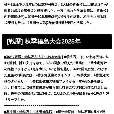
番号1児玉寛大(2年)が5回2/3を4失点、2人目の背番号9土田健琉(2年)が
残る3回1/3を無失点と好救援した。一方、敗れた学法石川は、背番号1
内野陽琉(2年)→背番号10北川蒼(2年)の2投手が継投。相手を上回る計
12安打を放ち、4番国分大弥(2年)が5打数3安打と活躍した。
[戦歴] 秋季福島大会2025年
■3位決定戦：学法石川 8-4 いわき光洋
｜■学法石川は、いわき光洋に8-
4で勝利。計11安打を放ち、3-3の同点で迎えた6回裏に、3番小宅海叶
の犠牲フライから1点を奪い、4-3と勝ち越し。4-4の同点に追いつかれ
た直後の8回裏には、2番芳賀優磨のタイムリー、相手失策、4番国分大
弥のタイムリー、5番秋山敬祐の犠牲フライから一挙4点を勝ち越し
た。打者では、2番芳賀優磨が勝ち越し打を含む5打数3安打1打点と活
躍。先発の内野陽琉が2回3失点、2人目の北川蒼が残る7回を1失点と好
リリーフした。
=====================================
■準決勝：学法石川 4-5 聖光学院
｜■聖光学院は、学法石川に5-4で勝