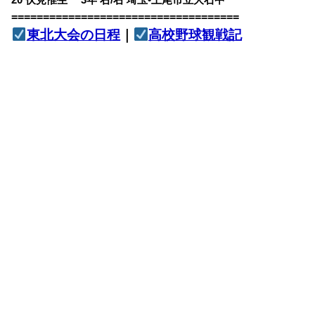
20 伏見惟生 3年 右/右 埼玉•上尾市立大石中
====================================
東北大会の日程
｜
高校野球観戦記