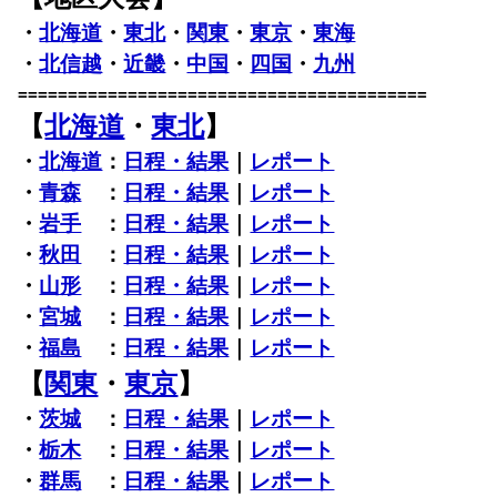
・
北海道
・
東北
・
関東
・
東京
・
東海
・
北信越
・
近畿
・
中国
・
四国
・
九州
=========================================
【
北海道
・
東北
】
・
北海道
：
日程・結果
｜
レポート
・
青森
：
日程・結果
｜
レポート
・
岩手
：
日程・結果
｜
レポート
・
秋田
：
日程・結果
｜
レポート
・
山形
：
日程・結果
｜
レポート
・
宮城
：
日程・結果
｜
レポート
・
福島
：
日程・結果
｜
レポート
【
関東
・
東京
】
・
茨城
：
日程・結果
｜
レポート
・
栃木
：
日程・結果
｜
レポート
・
群馬
：
日程・結果
｜
レポート