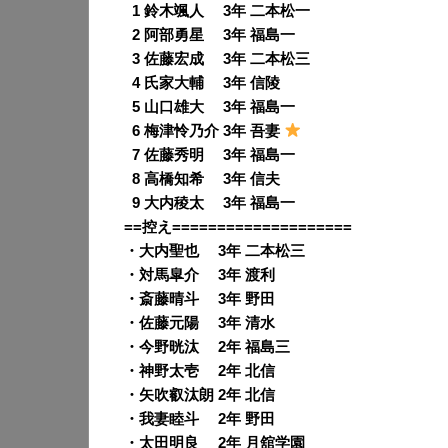
0
1 鈴木颯人 3年 二本松一
0
2 阿部勇星 3年 福島一
0
3 佐藤宏成 3年 二本松三
0
4 氏家大輔 3年 信陵
0
5 山口雄大 3年 福島一
0
6 梅津怜乃介 3年 吾妻
0
7 佐藤秀明 3年 福島一
0
8 高橋知希 3年 信夫
0
9 大内稜太 3年 福島一
==控え====================
・大内聖也 3年 二本松三
・対馬皐介 3年 渡利
・斎藤晴斗 3年 野田
・佐藤元陽 3年 清水
・今野晄汰 2年 福島三
・神野太壱 2年 北信
・矢吹叡汰朗 2年 北信
・我妻睦斗 2年 野田
・太田明良 2年 月舘学園