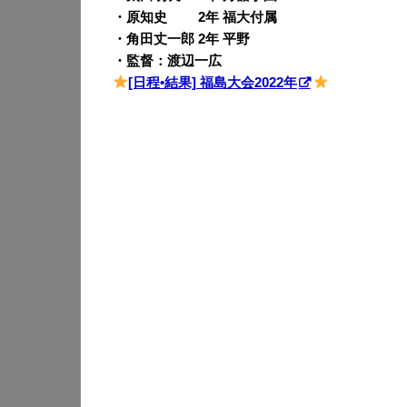
・原知史 2年 福大付属
・角田丈一郎 2年 平野
・監督：渡辺一広
[日程•結果] 福島大会2022年