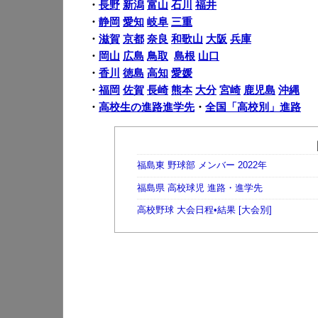
・
長野
新潟
富山
石川
福井
・
静岡
愛知
岐阜
三重
・
滋賀
京都
奈良
和歌山
大阪
兵庫
・
岡山
広島
鳥取
島根
山口
・
香川
徳島
高知
愛媛
・
福岡
佐賀
長崎
熊本
大分
宮崎
鹿児島
沖縄
・
高校生の進路進学先
・
全国「高校別」進路
福島東 野球部 メンバー 2022年
福島県 高校球児 進路・進学先
高校野球 大会日程•結果 [大会別]