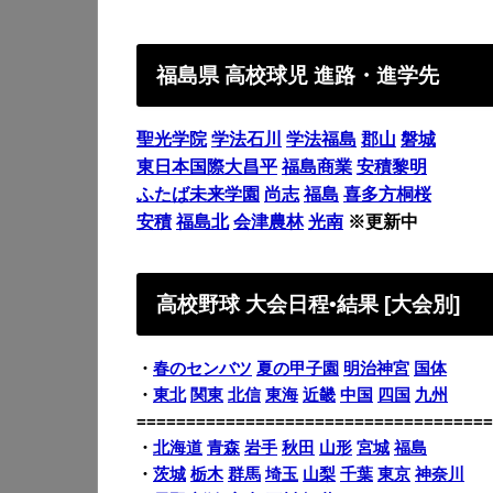
福島県 高校球児 進路・進学先
聖光学院
学法石川
学法福島
郡山
磐城
東日本国際大昌平
福島商業
安積黎明
ふたば未来学園
尚志
福島
喜多方桐桜
安積
福島北
会津農林
光南
※更新中
高校野球 大会日程•結果 [大会別]
・
春のセンバツ
夏の甲子園
明治神宮
国体
・
東北
関東
北信
東海
近畿
中国
四国
九州
====================================
・
北海道
青森
岩手
秋田
山形
宮城
福島
・
茨城
栃木
群馬
埼玉
山梨
千葉
東京
神奈川