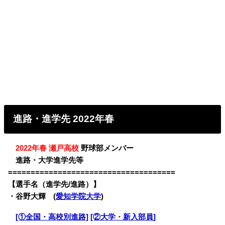
進路・進学先 2022年春
・
2022年春 瀬戸高校
野球部メンバー
・
進路・大学進学先等
=====================================
【選手名（進学先/進路）】
・谷野大輝 (
愛知学院大学
)
・
[①全国・高校別進路]
[②大学・新入部員]