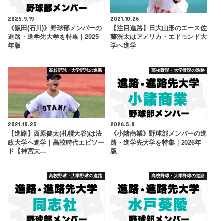
2025.9.19
2021.10.26
《飯田(石川)》野球部メンバーの
【注目進路】日大山形のエース佐
進路・進学先大学を特集｜2025
藤洸太はアメリカ・エドモンド大
年版
学へ進学
高校野球・大学野球の進路
高校野球・大学野球の進路
2021.10.25
2026.5.8
【進路】西原健太(札幌大谷)は法
《小諸商業》野球部メンバーの進
政大学へ進学｜高校時代エピソー
路・進学先大学を特集｜2026年
ド【神宮大…
版
高校野球・大学野球の進路
高校野球・大学野球の進路