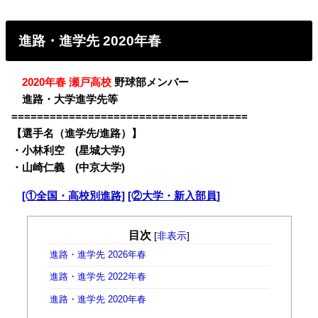
進路・進学先 2020年春
・
2020年春 瀬戸高校
野球部メンバー
・
進路・大学進学先等
=====================================
【選手名（進学先/進路）】
・小林利空 (星城大学)
・山崎仁義 (中京大学)
・
[①全国・高校別進路]
[②大学・新入部員]
目次
[
非表示
]
進路・進学先 2026年春
進路・進学先 2022年春
進路・進学先 2020年春