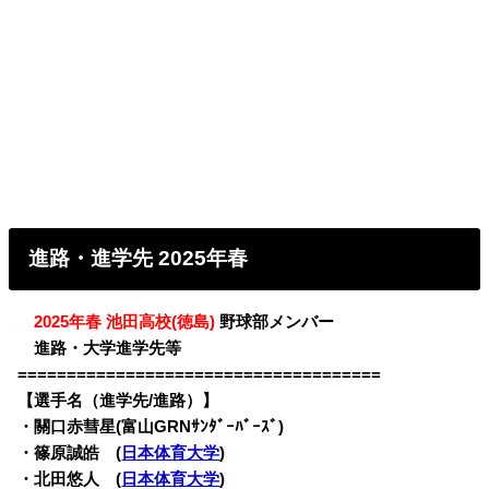
進路・進学先 2025年春
・
2025年春 池田高校(徳島)
野球部メンバー
・
進路・大学進学先等
=====================================
【選手名（進学先/進路）】
・關口赤彗星(富山GRNｻﾝﾀﾞｰﾊﾞｰｽﾞ)
・篠原誠皓 (
日本体育大学
)
・北田悠人 (
日本体育大学
)