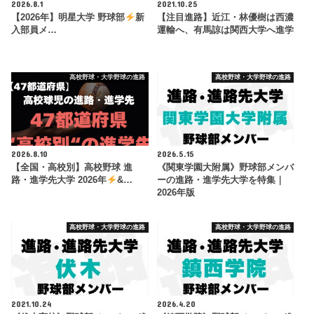
2026.8.1
2021.10.25
【2026年】明星大学 野球部
新
【注目進路】近江・林優樹は西濃
入部員メ…
運輸へ、有馬諒は関西大学へ進学
高校野球・大学野球の進路
高校野球・大学野球の進路
2026.8.10
2026.5.15
【全国・高校別】高校野球 進
《関東学園大附属》野球部メンバ
路・進学先大学 2026年
&…
ーの進路・進学先大学を特集｜
2026年版
高校野球・大学野球の進路
高校野球・大学野球の進路
2021.10.24
2026.4.20