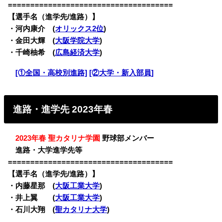
=====================================
【選手名（進学先/進路）】
・河内康介 (
オリックス2位
)
・金田大輝 (
大阪学院大学
)
・千崎柚希 (
広島経済大学
)
・
[①全国・高校別進路]
[②大学・新入部員]
進路・進学先 2023年春
・
2023年春 聖カタリナ学園
野球部メンバー
・
進路・大学進学先等
=====================================
【選手名（進学先/進路）】
・
内藤星那 (
大阪工業大学
)
・井上翼 (
大阪工業大学
)
・石川大翔 (
聖カタリナ大学
)