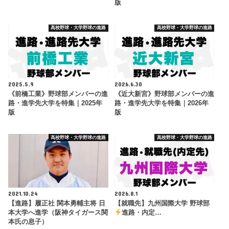
版
高校野球・大学野球の進路
高校野球・大学野球の進路
2025.5.9
2026.6.30
《前橋工業》野球部メンバーの進
《近大新宮》野球部メンバーの進
路・進学先大学を特集｜2025年
路・進学先大学を特集｜2026年
版
版
高校野球・大学野球の進路
高校野球・大学野球の進路
2021.10.24
2026.8.1
【進路】履正社 関本勇輔主将 日
【就職先】九州国際大学 野球部
本大学へ進学（阪神タイガース関
進路・内定…
本氏の息子）