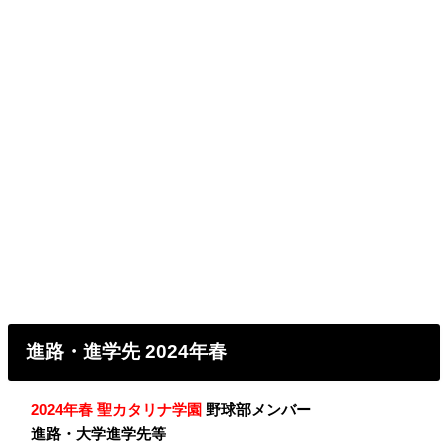
進路・進学先 2024年春
・
2024年春 聖カタリナ学園
野球部メンバー
・
進路・大学進学先等