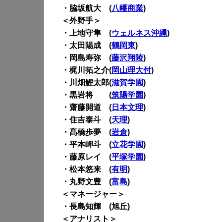
・脇坂航大 (
八幡商業
)
＜外野手＞
・上地守隼 (
ウェルネス沖縄
)
・太田陽成 (
鶴岡東
)
・岡島寿弥 (
藤沢翔陵
)
・梶川拓之介(
岡山理大付
)
・川畑鯉太郎(
滋賀学園
)
・黒岩将 (
筑陽学園
)
・齋藤開道 (
日本文理
)
・住吉泰斗 (
天理
)
・髙橋歩夢 (
岩倉
)
・平本岬斗 (
立花学園
)
・藤原レイ (
平塚学園
)
・松本悠来 (
有明
)
・丸野文豊 (
富島
)
＜マネージャー＞
・長島知輝 (旭丘)
＜アナリスト＞