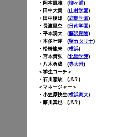
・岡本風雅 (
柳ヶ浦
)
・田中大貴 (
山村学園
)
・田中稜雄 (
鹿島学園
)
・長渡里空 (
日南学園
)
・平本湧大 (
藤沢翔陵
)
・本多叶芽 (
聖カタリナ
)
・松橋龍未 (
横浜
)
・宮本貴弘 (
北陸学院
)
・八木勇成 (
専大附
)
＜学生コーチ＞
・石川嘉紋 (旭丘)
＜マネージャー＞
・小笠原快生(
横浜商大
)
・藤川真也 (旭丘)