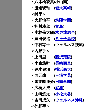
・八木橋凌真(小山南)
・渡邊琥珀 (
健大高崎
)
＜捕手＞
・大野慎平 (
筑陽学園
)
・押川凌駕 (
富島
)
・小林倫太朗(
木更津総合
)
・豊田俊冶 (
八王子高校
)
・中村零士 (ウェルネス茨城)
＜内野手＞
・上田里 (
藤沢翔陵
)
・小森悠叶 (
長崎商業
)
・鈴木健治 (
横浜商大
)
・西元龍 (
三浦学苑
)
・馬乘園康介(
日南学園
)
・広橋大成 (
武相
)
・山崎悠太 (
小松大谷
)
・吉田成矢 (
ウェルネス沖縄
)
＜外野手＞