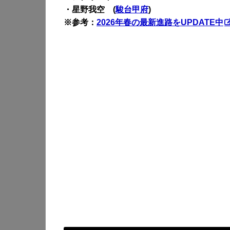
・星野我空 (
駿台甲府
)
※参考：
2026年春の最新進路をUPDATE中