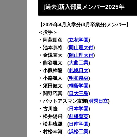
[過去]新入部員メンバー2025年
【2025年4月入学分(3月卒業分)メンバー】
＜投手＞
・阿蒜朋彦 (
立花学園
)
・池本京将 (
岡山理大付
)
・金澤直大 (
岡山理大付
)
・熊谷颯太 (
大曲工業
)
・小熊梓龍 (
札幌日大
)
・小路颯人 (
明和県央
)
・須田健太 (
桐蔭学園
)
・関野巧真 (
日大三島
)
・バットアスマン友輝(
明秀日立
)
・古川遼 (
日本学園
)
・松井陽飛 (
前橋育英
)
・松井琉晟 (
日南学園
)
・村松幸河 (
浜松工業
)