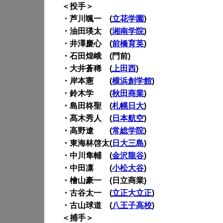
＜投手＞
・芦川颯一 (
立花学園
)
・油田瑛太 (
湘南学院
)
・井澤慶心 (
前橋育英
)
・石田煌峨 (門前)
・大井蒼稀 (
上田西
)
・岸本憲 (
横浜創学館
)
・鈴木学 (
秋田商業
)
・島田柊聖 (
札幌日大
)
・髙木秀人 (
日本航空
)
・高野遼 (
常総学院
)
・東海林啓太(
日大三島
)
・中川隼輔 (
金沢龍谷
)
・中田凛 (
小松大谷
)
・檜山豪一 (日立商業)
・古谷太一 (
立正大立正
)
・古山球道 (
八王子高校
)
＜捕手＞