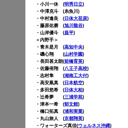
・小川一休 (
明秀日立
)
・中澤克斗 (糸魚川)
・中村逢良 (
日体大荏原
)
・藤原佑磨 (
旭川龍谷
)
・山岸優斗 (
昌平
)
＜内野手＞
・青木是月 (
高知中央
)
・磯心翔 (
山村学園
)
・長田甚太朗(
前橋育英
)
・佐藤侑翔 (
八王子高校
)
・志村隼 (
湘南工大付
)
・高安凰真 (
日本航空
)
・多田悠希 (
日体大柏
)
・辻希夢 (
三浦学苑
)
・津本一希 (
郁文館
)
・橋口拓真 (
浦和実業
)
・丸山旅人 (
京都翔英
)
・ワォーターズ真佳(
ウェルネス沖縄
)