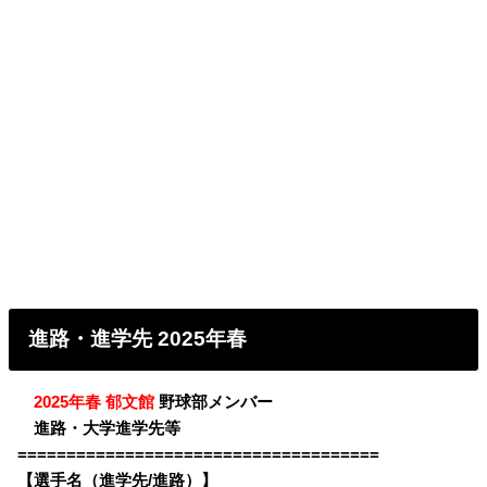
進路・進学先 2025年春
・
2025年春 郁文館
野球部メンバー
・
進路・大学進学先等
=====================================
【選手名（進学先/進路）】