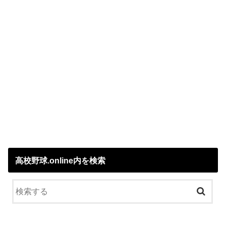
高校野球.online内を検索