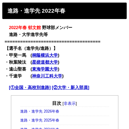
進路・進学先 2022年春
・
2022年春 郁文館
野球部メンバー
・
進路・大学進学先等
=====================================
【選手名（進学先/進路）】
・
甲斐一馬 (
桐蔭横浜大学
)
・秋葉陵汰 (
星槎道都大学
)
・遠山聖喜 (
東海学園大学
)
・千速学 (
神奈川工科大学
)
・
[①全国・高校別進路]
[②大学・新入部員]
目次
[
非表示
]
進路・進学先 2026年春
進路・進学先 2025年春