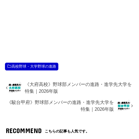
高校野球・大学野球の進路
《大府高校》野球部メンバーの進路・進学先大学を
特集｜2026年版
《駿台甲府》野球部メンバーの進路・進学先大学を
特集｜2026年版
RECOMMEND
こちらの記事も人気です。